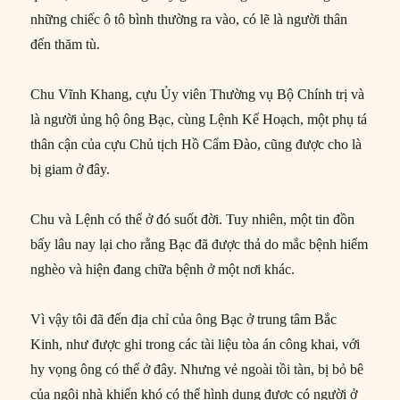
những chiếc ô tô bình thường ra vào, có lẽ là người thân
đến thăm tù.
Chu Vĩnh Khang, cựu Ủy viên Thường vụ Bộ Chính trị và
là người ủng hộ ông Bạc, cùng Lệnh Kế Hoạch, một phụ tá
thân cận của cựu Chủ tịch Hồ Cẩm Đào, cũng được cho là
bị giam ở đây.
Chu và Lệnh có thể ở đó suốt đời. Tuy nhiên, một tin đồn
bấy lâu nay lại cho rằng Bạc đã được thả do mắc bệnh hiểm
nghèo và hiện đang chữa bệnh ở một nơi khác.
Vì vậy tôi đã đến địa chỉ của ông Bạc ở trung tâm Bắc
Kinh, như được ghi trong các tài liệu tòa án công khai, với
hy vọng ông có thể ở đây. Nhưng vẻ ngoài tồi tàn, bị bỏ bê
của ngôi nhà khiến khó có thể hình dung được có người ở