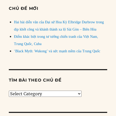
CHỦ ĐỀ MỚI
Hai bài diễn văn của Đại sứ Hoa Kỳ Elbridge Durbrow trong
dịp khởi công và khánh thành xa lộ Sài Gòn – Biên Hòa
Điểm khác biệt trong tư tưởng chiến tranh của Việt Nam,
Trung Quốc, Cuba
‘Black Myth: Wukong’ và sức mạnh mềm của Trung Quốc
TÌM BÀI THEO CHỦ ĐỀ
Tìm
bài
theo
chủ