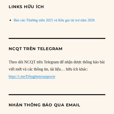
đề
LINKS HỮU ÍCH
Báo cáo Thường niên 2025 và Kêu gọi tài trợ năm 2026
NCQT TRÊN TELEGRAM
Theo dõi NCQT trên Telegram để nhận được thông báo bài
viết mới và các thông tin, tài liệu… hữu ích khác:
https://t.me/DAnghiencuuquocte
NHẬN THÔNG BÁO QUA EMAIL