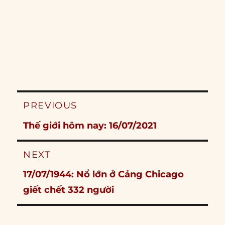
Post
PREVIOUS
navigation
Previous
Thế giới hôm nay: 16/07/2021
post:
NEXT
Next
17/07/1944: Nổ lớn ở Cảng Chicago
post:
giết chết 332 người