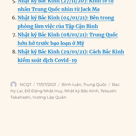
Nhật ký Bắc Kinh (27/11/20): Kinh tế tư
nhân Trung Quốc nhìn từ Jack Ma
Nhật ký Bắc Kinh (04/01/21): Bên trong
phòng làm việc của Tập Cận Bình
Nhật ký Bắc Kinh (08/01/21): Trung Quốc
hớn hở trước bạo loạn ở Mỹ
Nhật ký Bắc Kinh (29/01/21): Cách Bắc Kinh
kiểm soát dịch Covid-19
Author
Posted
Categories
Tags
NCQT
17/07/2021
Bình luận
,
Trung Quốc
Bạc
on
Hy Lai
,
Đỗ Đặng Nhật Huy
,
Nhật ký Bắc Kinh
,
Tetsushi
Takahashi
,
Vương Lập Quân