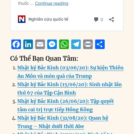
F
Li
E
M
W
T
P
S
a
n
m
e
h
el
ri
h
Có Thể Bạn Quan Tâm:
c
k
ai
ss
at
e
n
a
Nhật ký Bắc Kinh (03/06/20): Sự kiện Thiên
e
e
l
e
s
g
t
re
An Môn và món quà của Trump
b
d
n
A
r
Nhật ký Bắc Kinh (15/06/20): Sinh nhật lần
o
I
g
p
a
thứ 67 của Tập Cận Bình
o
n
er
p
m
Nhật ký Bắc Kinh (26/06/20): Tập quyết
k
tâm cai trị trực tiếp Hồng Kông
Nhật ký Bắc Kinh (31/08/20): Quan hệ
Trung – Nhật dưới thời Abe