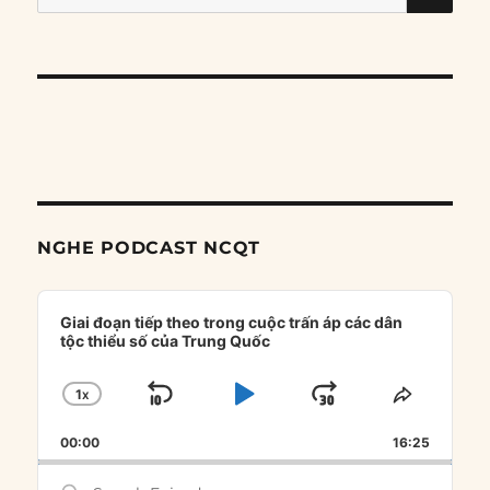
for:
NGHE PODCAST NCQT
Audio
Player
Giai đoạn tiếp theo trong cuộc trấn áp các dân
tộc thiểu số của Trung Quốc
1
X
SKIP
PLAY
JUMP
CHANGE
SHARE
PLAYBACK
THIS
BACKWARD
PAUSE
FORWARD
00:00
RATE
16:25
EPISOD
Search