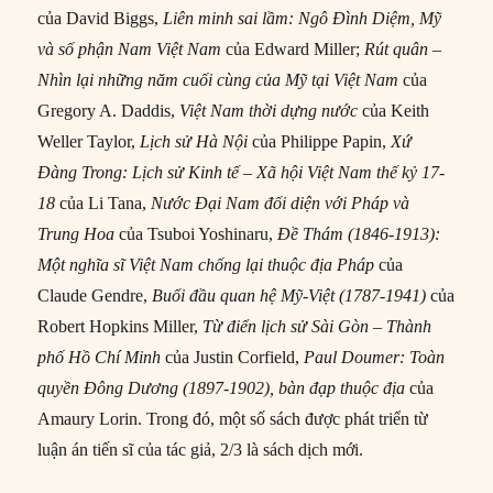
của David Biggs,
Liên minh sai lầm: Ngô Đình Diệm, Mỹ
và số phận Nam Việt Nam
của Edward Miller;
Rút quân –
Nhìn lại những năm cuối cùng của Mỹ tại Việt Nam
của
Gregory A. Daddis,
Việt Nam thời dựng nước
của Keith
Weller Taylor,
Lịch sử Hà Nội
của Philippe Papin,
Xứ
Đàng Trong: Lịch sử Kinh tế – Xã hội Việt Nam thế kỷ 17-
18
của Li Tana,
Nước Đại Nam đối diện với Pháp và
Trung Hoa
của Tsuboi Yoshinaru,
Đề Thám (1846-1913):
Một nghĩa sĩ Việt Nam chống lại thuộc địa Pháp
của
Claude Gendre,
Buổi đầu quan hệ Mỹ-Việt (1787-1941)
của
Robert Hopkins Miller,
Từ điển lịch sử Sài Gòn – Thành
phố Hồ Chí Minh
của Justin Corfield,
Paul Doumer: Toàn
quyền Đông Dương (1897-1902), bàn đạp thuộc địa
của
Amaury Lorin. Trong đó, một số sách được phát triển từ
luận án tiến sĩ của tác giả, 2/3 là sách dịch mới.