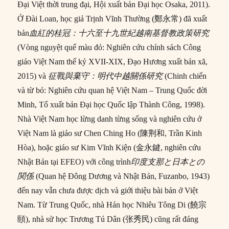
Đại Việt thời trung đại, Hội xuất bản Đại học Osaka, 2011).
Ở Đài Loan, học giả Trịnh Vĩnh Thường (鄭永常) đã xuất
bản
血紅的桂冠：十六至十九世紀越南基督教政策研究
(Vòng nguyệt quế màu đỏ: Nghiên cứu chính sách Công
giáo Việt Nam thế kỷ XVII-XIX, Đạo Hương xuất bản xã,
2015) và
征戰與棄守：明代中越關係研究
(Chinh chiến
và từ bỏ: Nghiên cứu quan hệ Việt Nam – Trung Quốc đời
Minh, Tổ xuất bản Đại học Quốc lập Thành Công, 1998).
Nhà Việt Nam học lừng danh từng sống và nghiên cứu ở
Việt Nam là giáo sư Chen Ching Ho (陳荆和, Trần Kinh
Hòa), hoặc giáo sư Kim Vĩnh Kiện (金永鍵, nghiên cứu
Nhật Bản tại EFEO) với công trình
印度支那と日本との
関係
(Quan hệ Đông Dương và Nhật Bản, Fuzanbo, 1943)
đến nay vẫn chưa được dịch và giới thiệu bài bản ở Việt
Nam. Từ Trung Quốc, nhà Hán học Nhiêu Tông Di (饒宗
頤), nhà sử học Trương Tú Dân (张秀民) cũng rất đáng