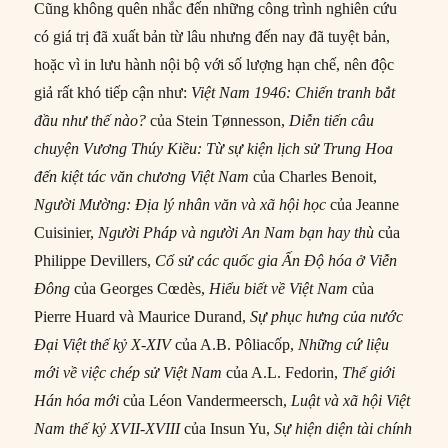
Cũng không quên nhắc đến những công trình nghiên cứu
có giá trị đã xuất bản từ lâu nhưng đến nay đã tuyệt bản,
hoặc vì in lưu hành nội bộ với số lượng hạn chế, nên độc
giả rất khó tiếp cận như:
Việt Nam 1946: Chiến tranh bắt
đầu như thế nào?
của Stein Tønnesson,
Diễn tiến câu
chuyện Vương Thúy Kiều: Từ sự kiện lịch sử Trung Hoa
đến kiệt tác văn chương Việt Nam
của Charles Benoit,
Người Mường:
Đ
ịa lý nhân văn và xã hội
học
của Jeanne
Cuisinier,
Người Pháp và người An Nam bạn hay thù
của
Philippe Devillers,
Cổ sử các quốc gia Ấn Độ hóa ở Viễn
Đông
của Georges Cœdès,
Hiểu biết về Việt Nam
của
Pierre Huard và Maurice Durand,
Sự phục hưng của nước
Đại Việt thế kỷ X-XIV
của A.B. Pôliacốp,
Những cứ liệu
mới về việc chép sử Việt Nam
của A.L. Fedorin,
Thế giới
Hán hóa mới
của Léon Vandermeersch,
Luật và xã hội Việt
Nam thế kỷ XVII-XVIII
của Insun Yu,
Sự hiện diện tài chính