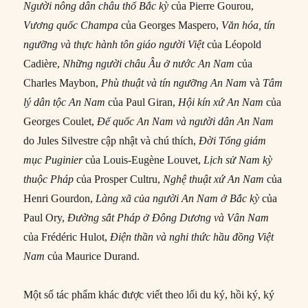
Người nông dân châu thổ Bắc kỳ
của Pierre Gourou,
Vương quốc Champa
của Georges Maspero,
Văn hóa, tín
ngưỡng và thực hành tôn giáo người Việt
của Léopold
Cadière,
Những người châu Âu ở nước An Nam
của
Charles Maybon,
Phù thuật và tín ngưỡng An Nam
và
Tâm
lý dân tộc An Nam
của Paul Giran,
Hội kín xứ An Nam
của
Georges Coulet,
Đế quốc An Nam và người dân An Nam
do Jules Silvestre cập nhật và chú thích,
Đời Tổng giám
mục Puginier
của Louis-Eugène Louvet,
Lịch sử Nam kỳ
thuộc Pháp
của Prosper Cultru,
Nghệ thuật xứ An Nam
của
Henri Gourdon,
Làng xã của người An Nam ở Bắc kỳ
của
Paul Ory,
Đường sắt Pháp ở Đông Dương và Vân Nam
của Frédéric Hulot,
Điện thần và nghi thức hầu đồng Việt
Nam
của Maurice Durand.
Một số tác phẩm khác được viết theo lối du ký, hồi ký, ký