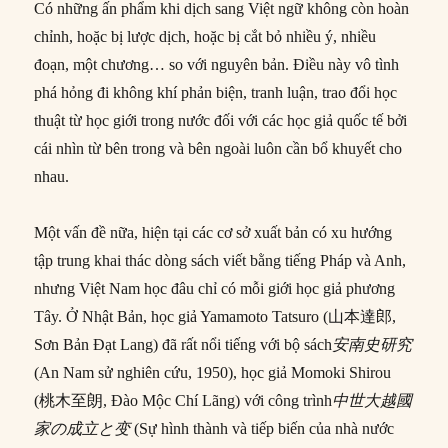
Có những ấn phẩm khi dịch sang Việt ngữ không còn hoàn
chỉnh, hoặc bị lược dịch, hoặc bị cắt bỏ nhiều ý, nhiều
đoạn, một chương… so với nguyên bản. Điều này vô tình
phá hỏng đi không khí phản biện, tranh luận, trao đổi học
thuật từ học giới trong nước đối với các học giả quốc tế bởi
cái nhìn từ bên trong và bên ngoài luôn cần bổ khuyết cho
nhau.
Một vấn đề nữa, hiện tại các cơ sở xuất bản có xu hướng
tập trung khai thác dòng sách viết bằng tiếng Pháp và Anh,
nhưng Việt Nam học đâu chỉ có mỗi giới học giả phương
Tây. Ở Nhật Bản, học giả Yamamoto Tatsuro (山本達郎,
Sơn Bản Đạt Lang) đã rất nổi tiếng với bộ sách
安南史研究
(An Nam sử nghiên cứu, 1950), học giả Momoki Shirou
(桃木至朗, Đào Mộc Chí Lãng) với công trình
中世大越國
家の成立と变
(Sự hình thành và tiếp biến của nhà nước