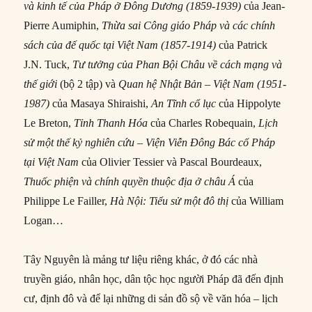
và kinh tế của Pháp ở Đông Dương (1859-1939)
của Jean-
Pierre Aumiphin,
Thừa sai Công giáo Pháp và các chính
sách của đế quốc tại Việt Nam (1857-1914)
của Patrick
J.N. Tuck,
Tư tưởng của Phan Bội Châu về cách mạng và
thế giới
(bộ 2 tập) và
Quan hệ Nhật Bản – Việt Nam (1951-
1987)
của Masaya Shiraishi,
An Tĩnh cổ lục
của Hippolyte
Le Breton,
Tỉnh Thanh Hóa
của Charles Robequain,
Lịch
sử một thế kỷ nghiên cứu – Viện Viễn Đông Bác cổ Pháp
tại Việt Nam
của Olivier Tessier và Pascal Bourdeaux,
Thuốc phiện và chính quyền thuộc địa ở châu Á
của
Philippe Le Failler,
Hà Nội: Tiểu sử một đô thị
của William
Logan…
Tây Nguyên là mảng tư liệu riêng khác, ở đó các nhà
truyền giáo, nhân học, dân tộc học người Pháp đã đến định
cư, định đô và để lại những di sản đồ sộ về văn hóa – lịch