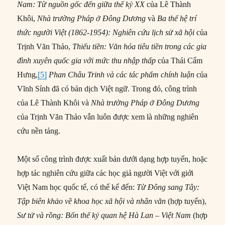
Nam: Từ nguồn gốc đến giữa thế kỷ XX
của Lê Thành
Khôi,
Nhà trường Pháp ở Đông Dương
và
Ba thế hệ tr
í
thức người Việt (1862-1954): Nghiên cứu lịch sử xã hội
của
Trịnh Văn Thảo,
Thiếu tiền: Văn hóa tiêu tiền trong các gia
đình xuyên quốc gia với mức thu nhập thấp
của Thái Cẩm
Hưng,
[5]
Phan Châu Trinh và các tác phẩm chính luận
của
Vĩnh Sính đã có bản dịch Việt ngữ. Trong đó, công trình
của Lê Thành Khôi và
Nhà trường Pháp ở Đông Dương
của Trịnh Văn Thảo vẫn luôn được xem là những nghiên
cứu nền tảng.
Một số công trình được xuất bản dưới dạng hợp tuyển, hoặc
hợp tác nghiên cứu giữa các học giả người Việt với giới
Việt Nam học quốc tế, có thể kể đến:
Từ Đông sang Tây:
Tập biên khảo về khoa học xã hội và nhân văn
(hợp tuyển),
Sư tử và rồng: Bốn thế kỷ quan hệ Hà Lan – Việt Nam
(hợp