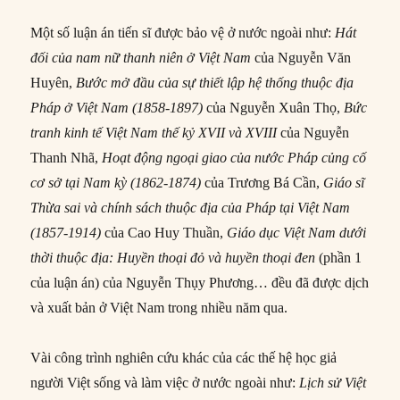
Một số luận án tiến sĩ được bảo vệ ở nước ngoài như:
Hát
đối của nam nữ thanh niên ở Việt Nam
của Nguyễn Văn
Huyên,
Bước mở đầu của sự thiết lập hệ thống thuộc địa
Pháp ở Việt Nam (1858-1897)
của Nguyễn Xuân Thọ,
Bức
tranh kinh tế Việt Nam thế kỷ XVII và XVIII
của Nguyễn
Thanh Nhã,
Hoạt động ngoại giao của nước Pháp củng cố
cơ sở tại Nam kỳ (1862-1874)
của Trương Bá Cần,
Giáo sĩ
Thừa sai và chính sách thuộc địa của Pháp tại Việt Nam
(1857-1914)
của Cao Huy Thuần,
Giáo dục Việt Nam dưới
thời thuộc địa: Huyền thoại đỏ và huyền thoại đen
(phần 1
của luận án) của Nguyễn Thụy Phương… đều đã được dịch
và xuất bản ở Việt Nam trong nhiều năm qua.
Vài công trình nghiên cứu khác của các thế hệ học giả
người Việt sống và làm việc ở nước ngoài như:
Lịch sử Việt