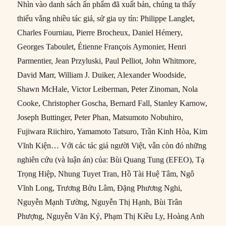
Nhìn vào danh sách ấn phẩm đã xuất bản, chúng ta thấy
thiếu vắng nhiều tác giả, sử gia uy tín: Philippe Langlet,
Charles Fourniau, Pierre Brocheux, Daniel Hémery,
Georges Taboulet, Étienne François Aymonier, Henri
Parmentier, Jean Przyluski, Paul Pelliot, John Whitmore,
David Marr, William J. Duiker, Alexander Woodside,
Shawn McHale, Victor Leiberman, Peter Zinoman, Nola
Cooke, Christopher Goscha, Bernard Fall, Stanley Karnow,
Joseph Buttinger, Peter Phan, Matsumoto Nobuhiro,
Fujiwara Riichiro, Yamamoto Tatsuro, Trần Kinh Hòa, Kim
Vĩnh Kiện… Với các tác giả người Việt, vẫn còn đó những
nghiên cứu (và luận án) của: Bùi Quang Tung (EFEO), Tạ
Trọng Hiệp, Nhung Tuyet Tran, Hồ Tài Huệ Tâm, Ngô
Vĩnh Long, Trương Bửu Lâm, Đặng Phương Nghi,
Nguyễn Mạnh Tường, Nguyễn Thị Hạnh, Bùi Trân
Phượng, Nguyễn Văn Ký, Phạm Thị Kiều Ly, Hoàng Anh