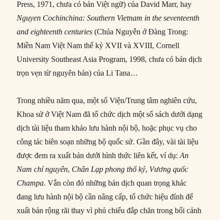
Press, 1971, chưa có bản Việt ngữ) của David Marr, hay
Nguyen Cochinchina: Southern Vietnam in the seventeenth
and eighteenth centuries
(Chúa Nguyễn ở Đàng Trong:
Miền Nam Việt Nam thế kỷ XVII và XVIII, Cornell
University Southeast Asia Program, 1998, chưa có bản dịch
trọn vẹn từ nguyên bản) của Li Tana…
Trong nhiều năm qua, một số Viện/Trung tâm nghiên cứu,
Khoa sử ở Việt Nam đã tổ chức dịch một số sách dưới dạng
dịch tài liệu tham khảo lưu hành nội bộ, hoặc phục vụ cho
công tác biên soạn những bộ quốc sử. Gần đây, vài tài liệu
được đem ra xuất bản dưới hình thức liên kết, ví dụ:
An
Nam chí nguyên
,
Chân Lạp phong thổ ký
,
Vương quốc
Champa
. Vẫn còn đó những bản dịch quan trọng khác
đang lưu hành nội bộ cần nâng cấp, tổ chức hiệu đính để
xuất bản rộng rãi thay vì phủ chiếu đắp chăn trong bối cảnh