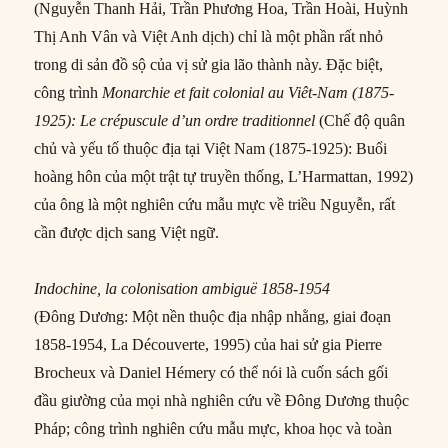
(Nguyễn Thanh Hải, Trần Phương Hoa, Trần Hoài, Huỳnh
Thị Anh Vân và Việt Anh dịch) chỉ là một phần rất nhỏ
trong di sản đồ sộ của vị sử gia lão thành này. Đặc biệt,
công trình
Monarchie et fait colonial au Viêt-Nam (1875-
1925): Le crépuscule d’un ordre traditionnel
(Chế độ quân
chủ và yếu tố thuộc địa tại Việt Nam (1875-1925): Buổi
hoàng hôn của một trật tự truyền thống, L’Harmattan, 1992)
của ông là một nghiên cứu mẫu mực về triều Nguyễn, rất
cần được dịch sang Việt ngữ.
Indochine, la colonisation ambiguë 1858-1954
(Đông Dương: Một nền thuộc địa nhập nhằng, giai đoạn
1858-1954, La Découverte, 1995) của hai sử gia Pierre
Brocheux và Daniel Hémery có thể nói là cuốn sách gối
đầu giường của mọi nhà nghiên cứu về Đông Dương thuộc
Pháp; công trình nghiên cứu mẫu mực, khoa học và toàn