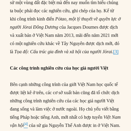
sử một vùng đất đặc biệt mà đến nay muốn tìm hiểu chúng
ta buộc phải đọc các nghiên cứu, ghi chép của họ. Kể từ
khi công trình kinh điển
Pötao, một lý thuyết về quyền lực ở
người Jörai Đông Dương
của Jacques Dournes được dịch
và xuất bản ở Việt Nam năm 2013, mãi đến năm 2021 mới
có một nghiên cứu khác về Tây Nguyên được dịch mới, đó
là
Tọa độ: Cấu trúc gia đình và xã hội của người Jörai.
[3]
Các công trình nghiên cứu của
học gi
ả
người Việt
Bên cạnh những công trình của giới Việt Nam học quốc tế
được liệt kê ở trên, các cơ sở xuất bản cũng đã tổ chức dịch
những công trình nghiên cứu của các học giả người Việt
đang sống và làm việc ở nước ngoài. Họ chủ yếu viết bằng
tiếng Pháp hoặc tiếng Anh, mới nhất có hợp tuyển
Việt Nam
[4]
vận hội
của sử gia Nguyễn Thế Anh được in ở Việt Nam.