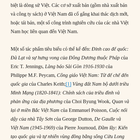
biệt là dòng sử Việt. Các cơ sở xuất bản (gồm nhà xuất bản
và công ty sách) ở Việt Nam đã cố gắng khai thác dịch mới,
hoặc tái bản, một số công trình nghiên cứu của các nhà Việt
Nam học liên quan đến Việt Nam.
Một số tác phẩm tiêu biểu có thể kể đến:
Đỉnh cao đế quốc:
Đà Lạt và sự hưng vong của Đông Dương thuộc Pháp
của
Eric T. Jennings,
Làng báo Sài Gòn 1916-1930
của
Philippe M.F. Peycam,
Công giáo Việt Nam: Từ đế chế đến
quốc gia
của Charles Keith;
[1]
Vùng đất Nam bộ dưới triều
Minh Mạng (1820-1841): Chính sách của triều đình và
phản ứng của địa phương
của Choi Byung Wook,
Quan và
lại ở miền Bắc Việt Nam
của Emmanuel Poisson,
Cuộc nổi
dậy của nhà Tây Sơn
của George Dutton,
De Gaulle và
Việt Nam (1945-1969)
của Pierre Journoud,
Đầm lầy: Kiến
tạo quốc gia và tự nhiên vùng đồng bằng sông Cửu Long