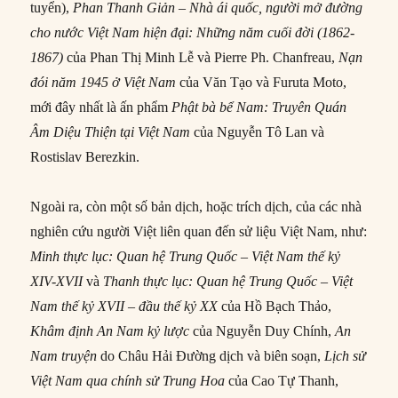
tuyển),
Phan Thanh Giản – Nhà ái quốc, người mở đường
cho nước Việt Nam hiện đại: Những năm cuối đời (1862-
1867)
của Phan Thị Minh Lễ và Pierre Ph. Chanfreau,
Nạn
đói năm 1945 ở Việt Nam
của Văn Tạo và Furuta Moto,
mới đây nhất là ấn phẩm
Phật bà bể Nam: Truyên Quán
Âm Diệu Thiện tại Việt Nam
của Nguyễn Tô Lan và
Rostislav Berezkin.
Ngoài ra, còn một số bản dịch, hoặc trích dịch, của các nhà
nghiên cứu người Việt liên quan đến sử liệu Việt Nam, như:
Minh thực lục: Quan hệ Trung Quốc – Việt Nam thế kỷ
XIV-XVII
và
Thanh thực lục: Quan hệ Trung Quốc – Việt
Nam thế kỷ XVII – đầu thế kỷ XX
của Hồ Bạch Thảo,
Khâm định An Nam kỷ lược
của Nguyễn Duy Chính,
An
Nam truyện
do Châu Hải Đường dịch và biên soạn,
Lịch sử
Việt Nam qua chính sử Trung Hoa
của Cao Tự Thanh,