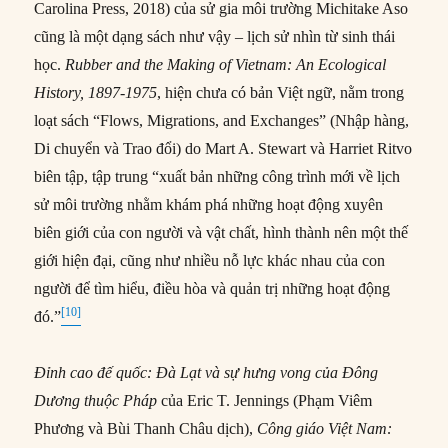
Carolina Press, 2018) của sử gia môi trường Michitake Aso
cũng là một dạng sách như vậy – lịch sử nhìn từ sinh thái
học.
Rubber and the Making of Vietnam: An Ecological
History, 1897-1975
, hiện chưa có bản Việt ngữ, nằm trong
loạt sách “Flows, Migrations, and Exchanges” (Nhập hàng,
Di chuyển và Trao đổi) do Mart A. Stewart và Harriet Ritvo
biên tập, tập trung “xuất bản những công trình mới về lịch
sử môi trường nhằm khám phá những hoạt động xuyên
biên giới của con người và vật chất, hình thành nên một thế
giới hiện đại, cũng như nhiều nỗ lực khác nhau của con
người để tìm hiểu, điều hòa và quản trị những hoạt động
[10]
đó.”
Đỉnh cao đế quốc: Đà Lạt và sự hưng vong của Đông
Dương thuộc Pháp
của Eric T. Jennings (Phạm Viêm
Phương và Bùi Thanh Châu dịch),
Công giáo Việt Nam: