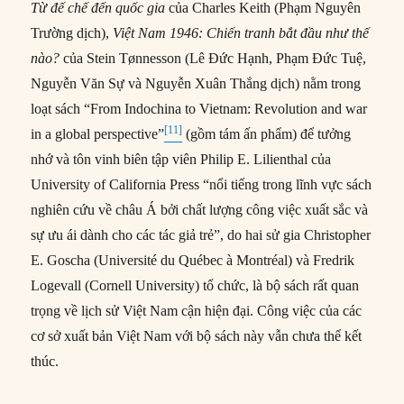
Từ đế chế đến quốc gia
của Charles Keith (Phạm Nguyên
Trường dịch),
Việt Nam 1946: Chiến tranh bắt đầu như thế
nào?
của Stein Tønnesson (Lê Đức Hạnh, Phạm Đức Tuệ,
Nguyễn Văn Sự và Nguyễn Xuân Thắng dịch) nằm trong
loạt sách “From Indochina to Vietnam: Revolution and war
[11]
in a global perspective”
(gồm tám ấn phẩm) để tưởng
nhớ và tôn vinh biên tập viên Philip E. Lilienthal của
University of California Press “nổi tiếng trong lĩnh vực sách
nghiên cứu về châu Á bởi chất lượng công việc xuất sắc và
sự ưu ái dành cho các tác giả trẻ”, do hai sử gia Christopher
E. Goscha (Université du Québec à Montréal) và Fredrik
Logevall (Cornell University) tổ chức, là bộ sách rất quan
trọng về lịch sử Việt Nam cận hiện đại. Công việc của các
cơ sở xuất bản Việt Nam với bộ sách này vẫn chưa thể kết
thúc.