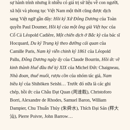
sự hành trình nhưng ít nhiều có giá trị sử liệu về con người,
xã hội và phong tục Việt Nam một thời cũng được dịch
sang Việt ngữ gần đây:
Hồi ký
Xứ Đông Dương
của Toàn
quyền Paul Doumer,
Hồi ký của một ông già Việt học
của
Cố Cả Léopold Cadière,
Một chiến dịch ở Bắc kỳ
của bác sĩ
Hocquard,
Du ký Trung kỳ theo đường cái quan
của
Camille Paris,
Nam k
ỳ viễn chinh ký 1861
của Léopold
Pallu,
Đông Dương ngày ấy
của Claude Bourrin,
Hồi ức về
kinh thành Huế đầu thế kỷ XIX
của Michel Đức Chaigneau,
Nh
à đoan, thuế muối, rượu cồn
của nhóm tác giả,
Nam
biều ký
của Shihōken Seishi… Trước đó nữa là các ghi
chép, hồi ức của Châu Đạt Quan (周達觀), Christoforo
Borri, Alexandre de Rhodes, Samuel Baron, William
Dampier, Chu Thuấn Thủy (朱舜水), Thích Đại Sán (釋大
汕), Pierre Poivre, John Barrow…