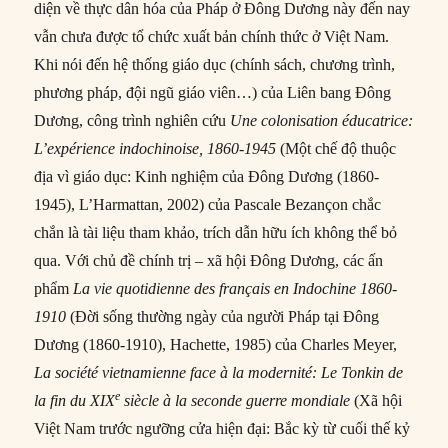
diện về thực dân hóa của Pháp ở Đông Dương này đến nay
vẫn chưa được tổ chức xuất bản chính thức ở Việt Nam.
Khi nói đến hệ thống giáo dục (chính sách, chương trình,
phương pháp, đội ngũ giáo viên…) của Liên bang Đông
Dương, công trình nghiên cứu
Une colonisation éducatrice:
L’expérience indochinoise, 1860-1945
(Một chế độ thuộc
địa vì giáo dục: Kinh nghiệm của Đông Dương (1860-
1945), L’Harmattan, 2002) của Pascale Bezançon chắc
chắn là tài liệu tham khảo, trích dẫn hữu ích không thể bỏ
qua. Với chủ đề chính trị – xã hội Đông Dương, các ấn
phẩm
La vie quotidienne des français en Indochine 1860-
1910
(Đời sống thường ngày của người Pháp tại Đông
Dương (1860-1910), Hachette, 1985) của Charles Meyer,
La société vietnamienne face à la modernité: Le Tonkin de
e
la fin du XIX
siècle à la seconde guerre mondiale
(Xã hội
Việt Nam trước ngưỡng cửa hiện đại: Bắc kỳ từ cuối thế kỷ