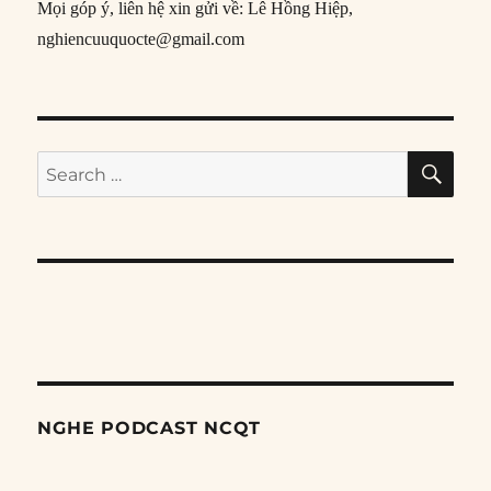
Mọi góp ý, liên hệ xin gửi về: Lê Hồng Hiệp,
nghiencuuquocte@gmail.com
SE
Search
for:
NGHE PODCAST NCQT