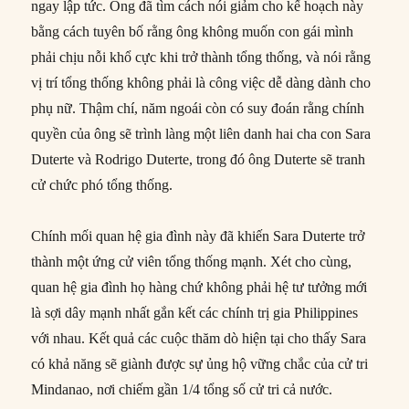
ngay lập tức. Ông đã tìm cách nói giảm cho kế hoạch này
bằng cách tuyên bố rằng ông không muốn con gái mình
phải chịu nỗi khổ cực khi trở thành tổng thống, và nói rằng
vị trí tổng thống không phải là công việc dễ dàng dành cho
phụ nữ. Thậm chí, năm ngoái còn có suy đoán rằng chính
quyền của ông sẽ trình làng một liên danh hai cha con Sara
Duterte và Rodrigo Duterte, trong đó ông Duterte sẽ tranh
cử chức phó tổng thống.
Chính mối quan hệ gia đình này đã khiến Sara Duterte trở
thành một ứng cử viên tổng thống mạnh. Xét cho cùng,
quan hệ gia đình họ hàng chứ không phải hệ tư tưởng mới
là sợi dây mạnh nhất gắn kết các chính trị gia Philippines
với nhau. Kết quả các cuộc thăm dò hiện tại cho thấy Sara
có khả năng sẽ giành được sự ủng hộ vững chắc của cử tri
Mindanao, nơi chiếm gần 1/4 tổng số cử tri cả nước.