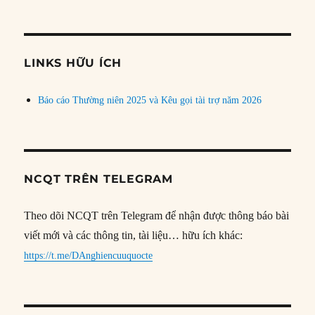
bài
theo
chủ
đề
LINKS HỮU ÍCH
Báo cáo Thường niên 2025 và Kêu gọi tài trợ năm 2026
NCQT TRÊN TELEGRAM
Theo dõi NCQT trên Telegram để nhận được thông báo bài
viết mới và các thông tin, tài liệu… hữu ích khác:
https://t.me/DAnghiencuuquocte