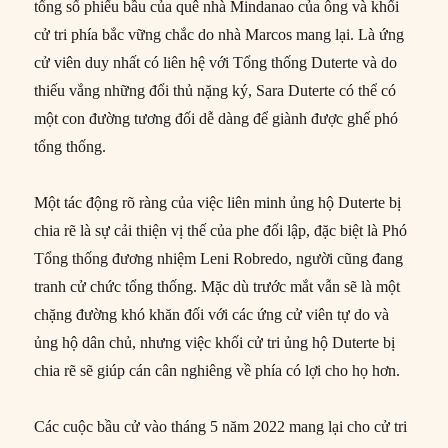
tổng số phiếu bầu của quê nhà Mindanao của ông và khối
cử tri phía bắc vững chắc do nhà Marcos mang lại. Là ứng
cử viên duy nhất có liên hệ với Tổng thống Duterte và do
thiếu vắng những đổi thủ nặng ký, Sara Duterte có thể có
một con đường tương đối dễ dàng để giành được ghế phó
tổng thống.
Một tác động rõ ràng của việc liên minh ủng hộ Duterte bị
chia rẽ là sự cải thiện vị thế của phe đối lập, đặc biệt là Phó
Tổng thống đương nhiệm Leni Robredo, người cũng đang
tranh cử chức tổng thống. Mặc dù trước mắt vẫn sẽ là một
chặng đường khó khăn đối với các ứng cử viên tự do và
ủng hộ dân chủ, nhưng việc khối cử tri ủng hộ Duterte bị
chia rẽ sẽ giúp cán cân nghiêng về phía có lợi cho họ hơn.
Các cuộc bầu cử vào tháng 5 năm 2022 mang lại cho cử tri