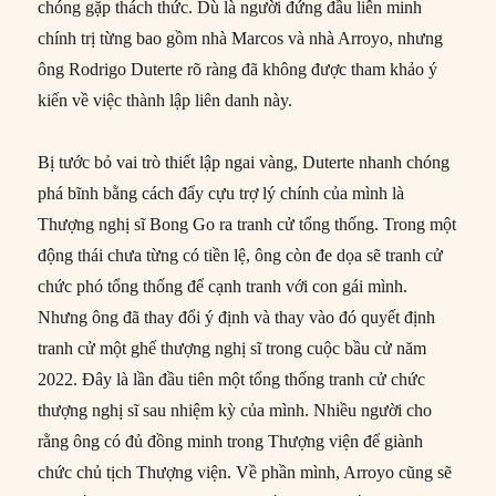
chóng gặp thách thức. Dù là người đứng đầu liên minh
chính trị từng bao gồm nhà Marcos và nhà Arroyo, nhưng
ông Rodrigo Duterte rõ ràng đã không được tham khảo ý
kiến ​​về việc thành lập liên danh này.
Bị tước bỏ vai trò thiết lập ngai vàng, Duterte nhanh chóng
phá bĩnh bằng cách đẩy cựu trợ lý chính của mình là
Thượng nghị sĩ Bong Go ra tranh cử tổng thống. Trong một
động thái chưa từng có tiền lệ, ông còn đe dọa sẽ tranh cử
chức phó tổng thống để cạnh tranh với con gái mình.
Nhưng ông đã thay đổi ý định và thay vào đó quyết định
tranh cử một ghế thượng nghị sĩ trong cuộc bầu cử năm
2022. Đây là lần đầu tiên một tổng thống tranh cử chức
thượng nghị sĩ sau nhiệm kỳ của mình. Nhiều người cho
rằng ông có đủ đồng minh trong Thượng viện để giành
chức chủ tịch Thượng viện. Về phần mình, Arroyo cũng sẽ