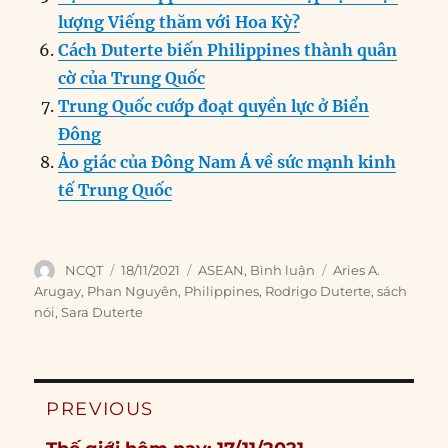
lượng Viếng thăm với Hoa Kỳ?
Cách Duterte biến Philippines thành quân
cờ của Trung Quốc
Trung Quốc cướp đoạt quyền lực ở Biển
Đông
Ảo giác của Đông Nam Á về sức mạnh kinh
tế Trung Quốc
Author
Posted
Categories
Tags
NCQT
18/11/2021
ASEAN
,
Bình luận
Aries A.
on
Arugay
,
Phan Nguyên
,
Philippines
,
Rodrigo Duterte
,
sách
nói
,
Sara Duterte
Post
PREVIOUS
navigation
Previous