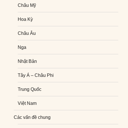
Châu Mỹ
Hoa Kỳ
Châu Âu
Nga
Nhật Bản
Tây Á – Châu Phi
Trung Quốc
Việt Nam
Nghiên cứu quốc tế
Các vấn đề chung