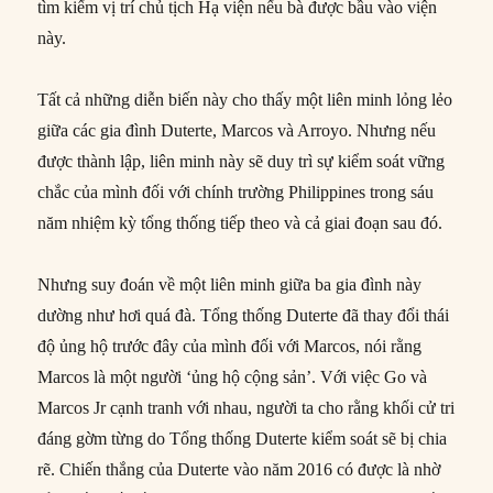
tìm kiếm vị trí chủ tịch Hạ viện nếu bà được bầu vào viện
này.
Tất cả những diễn biến này cho thấy một liên minh lỏng lẻo
giữa các gia đình Duterte, Marcos và Arroyo. Nhưng nếu
được thành lập, liên minh này sẽ duy trì sự kiểm soát vững
chắc của mình đối với chính trường Philippines trong sáu
năm nhiệm kỳ tổng thống tiếp theo và cả giai đoạn sau đó.
Nhưng suy đoán về một liên minh giữa ba gia đình này
dường như hơi quá đà. Tổng thống Duterte đã thay đổi thái
độ ủng hộ trước đây của mình đối với Marcos, nói rằng
Marcos là một người ‘ủng hộ cộng sản’. Với việc Go và
Marcos Jr cạnh tranh với nhau, người ta cho rằng khối cử tri
đáng gờm từng do Tổng thống Duterte kiểm soát sẽ bị chia
rẽ. Chiến thắng của Duterte vào năm 2016 có được là nhờ