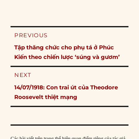
Post
PREVIOUS
navigation
Previous
Tập thăng chức cho phụ tá ở Phúc
post:
Kiến theo chiến lược ‘súng và gươm’
NEXT
Next
14/07/1918: Con trai út của Theodore
post:
Roosevelt thiệt mạng
Các bài viết trên trang thể hiện quan điểm riêng của tác giả,