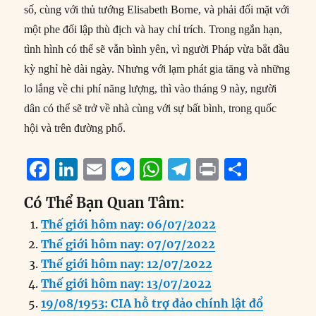
số, cùng với thủ tướng Elisabeth Borne, và phải đối mặt với
một phe đối lập thù địch và hay chỉ trích. Trong ngắn hạn,
tình hình có thể sẽ vẫn bình yên, vì người Pháp vừa bắt đầu
kỳ nghỉ hè dài ngày. Nhưng với lạm phát gia tăng và những
lo lắng về chi phí năng lượng, thì vào tháng 9 này, người
dân có thể sẽ trở về nhà cùng với sự bất bình, trong quốc
hội và trên đường phố.
F
Li
E
M
W
T
P
S
a
n
m
e
h
el
ri
h
Có Thể Bạn Quan Tâm:
c
k
ai
ss
at
e
n
a
Thế giới hôm nay: 06/07/2022
e
e
l
e
s
g
t
re
Thế giới hôm nay: 07/07/2022
b
d
n
A
r
Thế giới hôm nay: 12/07/2022
o
I
g
p
a
Thế giới hôm nay: 13/07/2022
o
n
er
p
m
19/08/1953: CIA hỗ trợ đảo chính lật đổ