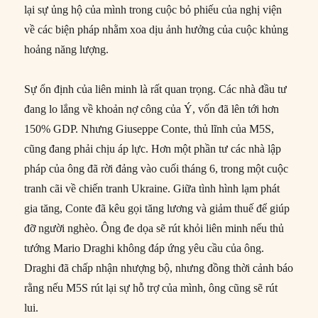
lại sự ủng hộ của mình trong cuộc bỏ phiếu của nghị viện
về các biện pháp nhằm xoa dịu ảnh hưởng của cuộc khủng
hoảng năng lượng.
Sự ổn định của liên minh là rất quan trọng. Các nhà đầu tư
đang lo lắng về khoản nợ công của Ý, vốn đã lên tới hơn
150% GDP. Nhưng Giuseppe Conte, thủ lĩnh của M5S,
cũng đang phải chịu áp lực. Hơn một phần tư các nhà lập
pháp của ông đã rời đảng vào cuối tháng 6, trong một cuộc
tranh cãi về chiến tranh Ukraine. Giữa tình hình lạm phát
gia tăng, Conte đã kêu gọi tăng lương và giảm thuế để giúp
đỡ người nghèo. Ông đe dọa sẽ rút khỏi liên minh nếu thủ
tướng Mario Draghi không đáp ứng yêu cầu của ông.
Draghi đã chấp nhận nhượng bộ, nhưng đồng thời cảnh báo
rằng nếu M5S rút lại sự hỗ trợ của mình, ông cũng sẽ rút
lui.