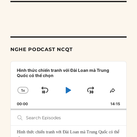
NGHE PODCAST NCQT
Audio
Player
Hình thức chiến tranh với Đài Loan mà Trung
Quốc có thể chọn
1
X
SKIP
PLAY
JUMP
CHANGE
SHARE
PLAYBACK
THIS
BACKWARD
PAUSE
FORWARD
00:00
RATE
14:15
EPISOD
Search
Episodes
Hình thức chiến tranh với Đài Loan mà Trung Quốc có thể