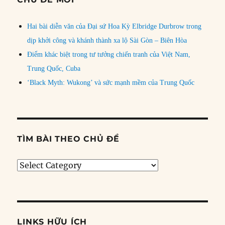
Hai bài diễn văn của Đại sứ Hoa Kỳ Elbridge Durbrow trong
dịp khởi công và khánh thành xa lộ Sài Gòn – Biên Hòa
Điểm khác biệt trong tư tưởng chiến tranh của Việt Nam,
Trung Quốc, Cuba
‘Black Myth: Wukong’ và sức mạnh mềm của Trung Quốc
TÌM BÀI THEO CHỦ ĐỀ
Tìm
bài
theo
chủ
đề
LINKS HỮU ÍCH