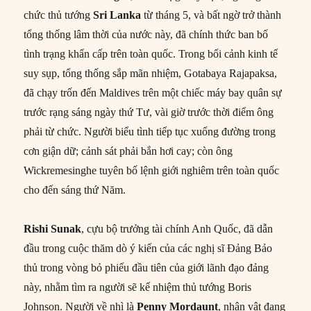
chức thủ tướng
Sri Lanka
từ tháng 5, và bất ngờ trở thành
tổng thống lâm thời của nước này, đã chính thức ban bố
tình trạng khẩn cấp trên toàn quốc. Trong bối cảnh kinh tế
suy sụp, tổng thống sắp mãn nhiệm, Gotabaya Rajapaksa,
đã chạy trốn đến Maldives trên một chiếc máy bay quân sự
trước rạng sáng ngày thứ Tư, vài giờ trước thời điểm ông
phải từ chức. Người biểu tình tiếp tục xuống đường trong
cơn giận dữ; cảnh sát phải bắn hơi cay; còn ông
Wickremesinghe tuyên bố lệnh giới nghiêm trên toàn quốc
cho đến sáng thứ Năm.
Rishi Sunak
, cựu bộ trưởng tài chính Anh Quốc, đã dẫn
đầu trong cuộc thăm dò ý kiến của các nghị sĩ Đảng Bảo
thủ trong vòng bỏ phiếu đầu tiên của giới lãnh đạo đảng
này, nhằm tìm ra người sẽ kế nhiệm thủ tướng Boris
Johnson. Người về nhì là
Penny Mordaunt
, nhân vật đang