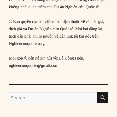
không phải quan điểm của Dự án Nghiên cứu Quốc tế.
© Bản quyền các bài viết và bài dịch thuộc về các tác giả,
dịch giả và Dự án Nghiên cứu Quốc tế. Mọi bài đăng lại,
trích dẫn phải ghi rõ nguồn và dẫn link tới bài gốc trên
Nghiencuuquocte.org
Mọi góp ý, liên hệ xin gửi về: Lê Hồng Hiệp,
nghiencuuquocte@gmail.com
SE
Search
for: