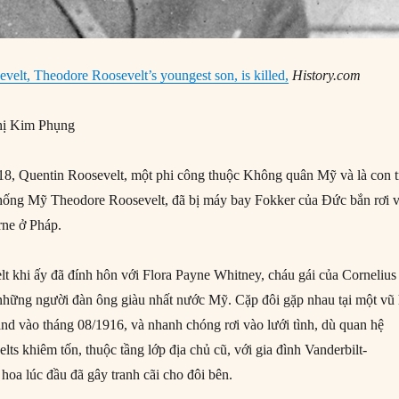
velt, Theodore Roosevelt’s youngest son, is killed,
History.com
ị Kim Phụng
8, Quentin Roosevelt, một phi công thuộc Không quân Mỹ và là con t
thống Mỹ Theodore Roosevelt, đã bị máy bay Fokker của Đức bắn rơi 
rne ở Pháp.
lt khi ấy đã đính hôn với Flora Payne Whitney, cháu gái của Cornelius
 những người đàn ông giàu nhất nước Mỹ. Cặp đôi gặp nhau tại một vũ 
nd vào tháng 08/1916, và nhanh chóng rơi vào lưới tình, dù quan hệ
lts khiêm tốn, thuộc tầng lớp địa chủ cũ, với gia đình Vanderbilt-
hoa lúc đầu đã gây tranh cãi cho đôi bên.