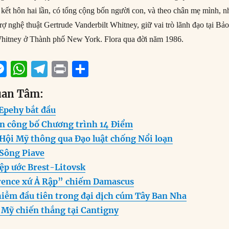
 kết hôn hai lần, có tổng cộng bốn người con, và theo chân mẹ mình, n
rợ nghệ thuật Gertrude Vanderbilt Whitney, giữ vai trò lãnh đạo tại Bả
hitney ở Thành phố New York. Flora qua đời năm 1986.
M
W
T
P
S
m
e
h
el
ri
h
uan Tâm:
i
ss
at
e
n
a
 Epehy bắt đầu
e
s
g
t
re
on công bố Chương trình 14 Điểm
n
A
r
 Hội Mỹ thông qua Đạo luật chống Nổi loạn
g
p
a
 Sông Piave
er
p
m
ệp ước Brest-Litovsk
rence xứ Ả Rập” chiếm Damascus
hiễm đầu tiên trong đại dịch cúm Tây Ban Nha
 Mỹ chiến thắng tại Cantigny