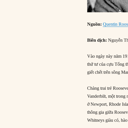
Nguồn:
Quentin Roose
Biên dịch:
Nguyễn Th
Vào ngày này năm 191
thứ tư của cựu Tổng 
giết chết trên sông Ma
Chàng trai trẻ Rooseve
Vanderbilt, một trong
ở Newport, Rhode Isla
thông gia giữa Rooseve
Whitneys giàu có, hào 