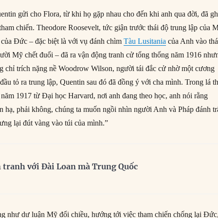
tin gửi cho Flora, từ khi họ gặp nhau cho đến khi anh qua đời, đã gh
tham chiến. Theodore Roosevelt, tức giận trước thái độ trung lập của 
 của Đức – đặc biệt là với vụ đánh chìm
Tàu Lusitania
của Anh vào th
ười Mỹ chết đuối – đã ra vận động tranh cử tổng thống năm 1916 như
g chỉ trích nặng nề Woodrow Wilson, người tái đắc cử nhờ một cương
 đầu tỏ ra trung lập, Quentin sau đó đã đồng ý với cha mình. Trong lá t
u năm 1917 từ Đại học Harvard, nơi anh đang theo học, anh nói rằng
èn hạ, phải không, chúng ta muốn ngồi nhìn người Anh và Pháp đánh t
ưng lại đút vàng vào túi của mình.”
n tranh với Đài Loan mà Trung Quốc
ng như dư luận Mỹ đổi chiều, hướng tới việc tham chiến chống lại Đức