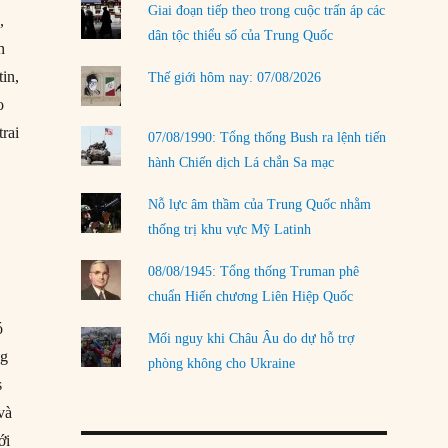
Giai đoạn tiếp theo trong cuộc trấn áp các
,
LOAD MORE
dân tộc thiểu số của Trung Quốc
h
in,
Thế giới hôm nay: 07/08/2026
o
rai
07/08/1990: Tổng thống Bush ra lệnh tiến
hành Chiến dịch Lá chắn Sa mạc
Nỗ lực âm thầm của Trung Quốc nhằm
thống trị khu vực Mỹ Latinh
08/08/1945: Tổng thống Truman phê
chuẩn Hiến chương Liên Hiệp Quốc
ó
Mối nguy khi Châu Âu do dự hỗ trợ
ng
phòng không cho Ukraine
s
và
ới