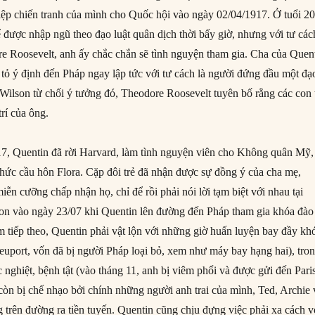
iệp chiến tranh của mình cho Quốc hội vào ngày 02/04/1917. Ở tuổi 20
 được nhập ngũ theo đạo luật quân dịch thời bấy giờ, nhưng với tư các
ore Roosevelt, anh ấy chắc chắn sẽ tình nguyện tham gia. Cha của Quent
 tỏ ý định đến Pháp ngay lập tức với tư cách là người đứng đầu một đạ
 Wilson từ chối ý tưởng đó, Theodore Roosevelt tuyên bố rằng các con t
trí của ông.
7, Quentin đã rời Harvard, làm tình nguyện viên cho Không quân Mỹ,
thức cầu hôn Flora. Cặp đôi trẻ đã nhận được sự đồng ý của cha mẹ,
ễn cưỡng chấp nhận họ, chỉ để rồi phải nói lời tạm biệt với nhau tại
n vào ngày 23/07 khi Quentin lên đường đến Pháp tham gia khóa đào
m tiếp theo, Quentin phải vật lộn với những giờ huấn luyện bay đầy kh
euport, vốn đã bị người Pháp loại bỏ, xem như máy bay hạng hai), tro
c nghiệt, bệnh tật (vào tháng 11, anh bị viêm phổi và được gửi đến Pari
 còn bị chế nhạo bởi chính những người anh trai của mình, Ted, Archie 
 trên đường ra tiền tuyến. Quentin cũng chịu đựng việc phải xa cách v