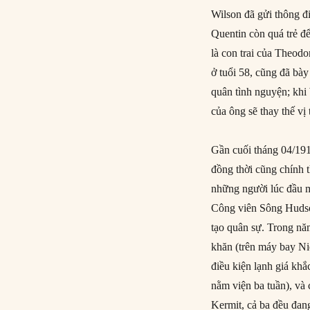
Wilson đã gửi thông đ
Quentin còn quá trẻ để
là con trai của Theod
ở tuổi 58, cũng đã bày
quân tình nguyện; khi
của ông sẽ thay thế vị 
Gần cuối tháng 04/191
đồng thời cũng chính 
những người lúc đầu mi
Công viên Sông Hudso
tạo quân sự. Trong nă
khăn (trên máy bay Ni
điều kiện lạnh giá khắ
nằm viện ba tuần), và
Kermit, cả ba đều đang