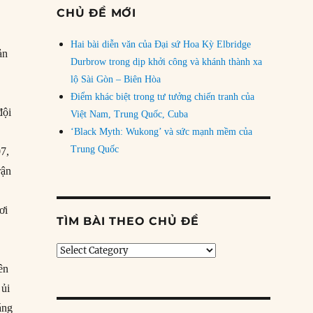
CHỦ ĐỀ MỚI
Hai bài diễn văn của Đại sứ Hoa Kỳ Elbridge
ản
Durbrow trong dịp khởi công và khánh thành xa
lộ Sài Gòn – Biên Hòa
Điểm khác biệt trong tư tưởng chiến tranh của
đội
Việt Nam, Trung Quốc, Cuba
‘Black Myth: Wukong’ và sức mạnh mềm của
Trung Quốc
07,
rận
ơi
TÌM BÀI THEO CHỦ ĐỀ
Tìm
bài
ên
theo
 ủi
chủ
áng
đề