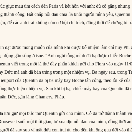
húc giục mau tìm cách đến Paris và kết hôn với anh; dù cố gắng nhưng
g thành công. Bất chấp nỗi đau chia lìa khỏi người mình yêu, Quentin
rận, để các anh trai không còn cơ hội chỉ trích, đồng thời để chứng tỏ b
in đạt được mong muốn của mình khi được bổ nhiệm làm chỉ huy Phi 
ạt động gần sông Aisne. “Anh nghĩ rằng mình đã hạ được chiếc Boche
uentin viết trong một lá thư đầy phấn khích gửi cho Flora vào ngày 11/
y Đức mà anh đã bắn trúng trong một nhiệm vụ. Ba ngày sau, trong T
Nieuport của Quentin đã bị ba máy bay Boche tấn công, theo lời kể của
ông thực hiện nhiệm vụ. Sau khi bị hạ, chiếc máy bay của Quentin đã r
quân Đức, gần làng Chamery, Pháp.
ã lưu giữ mọi bức thư Quentin gửi cho mình. Cô đã trở thành thành vi
oosevelt suốt một thời gian, tự xoa dịu nỗi đau của mình, đồng thời an
ười đã suy sụp vì mất đứa con trai út, cho đến khi ông qua đời vào th