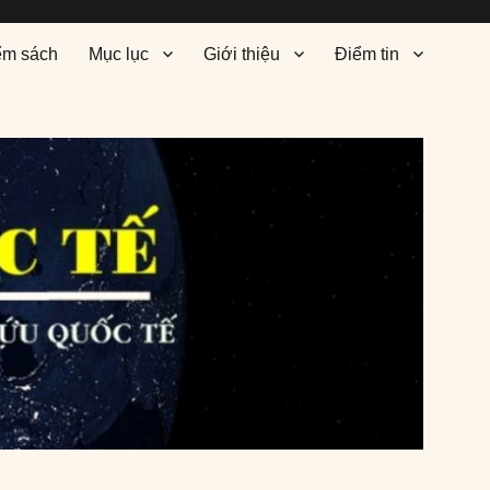
ểm sách
Mục lục
Giới thiệu
Điểm tin