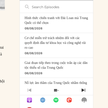
Search
Episodes
Hình thức chiến tranh với Đài Loan mà Trung
Quốc có thể chọn
09/08/2026
Cơ chế miễn trừ trách nhiệm đối với các
quyết định đầu tư khoa học và công nghệ rủi
rai
ro cao
08/08/2026
và
Giai đoạn tiếp theo trong cuộc trấn áp các dân
tộc thiểu số của Trung Quốc
06/08/2026
hội
Nỗ lực âm thầm của Trung Quốc nhằm thống
trị khu vực Mỹ Latinh
PREVIOUS
SHOW
NEXT
06/08/2026
EPISODE
EPISODES
EPISODE
Show
LIST
Nợ cho kẻ mộng mơ: Vốn vay chính sách và
Podcast
giới hạn của việc cho startup vay vốn