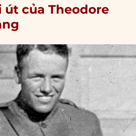
ai út của Theodore
ạng