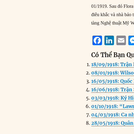
01/1919. Sau đó Flora
điêu khắc và nhà bảo t
tàng Nghệ thuật Mỹ W
F
Li
E
a
n
Có Thể Bạn Q
c
k
a
18/09/1918: Trận
e
e
l
08/01/1918: Wils
b
d
16/05/1918: Quốc
o
I
16/06/1918: Trận
o
n
03/03/1918: Ký Hi
k
01/10/1918: “Law
04/03/1918: Ca n
28/05/1918: Quân