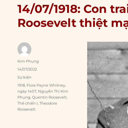
14/07/1918: Con tr
Roosevelt thiệt m
Author
Kim Phụng
Posted
14/07/2022
on
Categories
Sự kiện
Tags
1918
,
Flora Payne Whitney
,
ngày 1407
,
Nguyễn Thị Kim
Phụng
,
Quentin Roosevelt
,
Thế chiến I
,
Theodore
Roosevelt