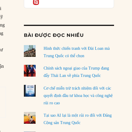
Informatio
05/08/2026
i
Mỹ
Mỹ Latinh đang trở thành “phòng thí nghiệm”
của phe cánh hữu mới
áng
04/08/2026
ng
BÀI ĐƯỢC ĐỌC NHIỀU
Tại sao Trung Quốc phủ nhận cuộc gặp với
Ngoại trưởng Nhật Bản?
Hình thức chiến tranh với Đài Loan mà
hư
04/08/2026
Trung Quốc có thể chọn
rận
Điểm mù chiến lược của Trump tại Thái Bình
Chính sách ngoại giao của Trump đang
Dương
đẩy Thái Lan về phía Trung Quốc
03/08/2026
Cơ chế miễn trừ trách nhiệm đối với các
Đặt cược vào thất bại: Các quỹ đầu tư mạo
quyết định đầu tư khoa học và công nghệ
hiểm quốc gia và khía cạnh chính trị của vốn
rủi ro cao
rủi ro
02/08/2026
Tại sao AI lại là một rủi ro đối với Đảng
Làm thế nào để kết thúc Chiến tranh Iran?
Cộng sản Trung Quốc
01/08/2026
,