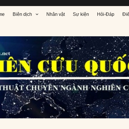
me
Biên dịch
Nhân vật
Sự kiện
Hỏi-Đáp
Đi