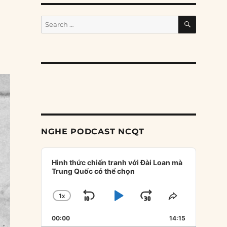
SEARCH
Search
for:
NGHE PODCAST NCQT
Audio
Player
Hình thức chiến tranh với Đài Loan mà
Trung Quốc có thể chọn
1
X
SKIP
PLAY
JUMP
CHANGE
SHARE
PLAYBACK
THIS
BACKWARD
PAUSE
FORWARD
00:00
RATE
14:15
EPISODE