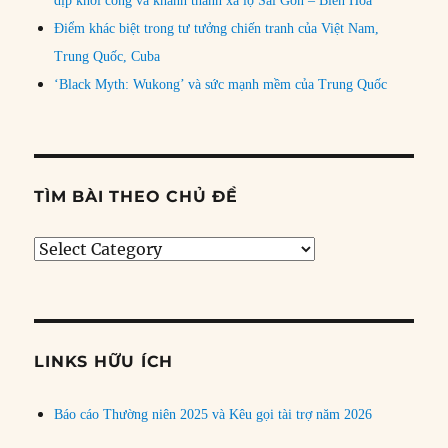
dịp khởi công và khánh thành xa lộ Sài Gòn – Biên Hòa
Điểm khác biệt trong tư tưởng chiến tranh của Việt Nam,
Trung Quốc, Cuba
‘Black Myth: Wukong’ và sức mạnh mềm của Trung Quốc
TÌM BÀI THEO CHỦ ĐỀ
Tìm
bài
theo
chủ
đề
LINKS HỮU ÍCH
Báo cáo Thường niên 2025 và Kêu gọi tài trợ năm 2026