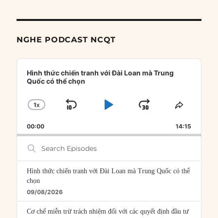
NGHE PODCAST NCQT
Audio
Player
Hình thức chiến tranh với Đài Loan mà Trung
Quốc có thể chọn
1
X
SKIP
PLAY
JUMP
CHANGE
SHARE
PLAYBACK
THIS
BACKWARD
PAUSE
FORWARD
00:00
RATE
14:15
EPISOD
Search
Episodes
Hình thức chiến tranh với Đài Loan mà Trung Quốc có thể
chọn
09/08/2026
Cơ chế miễn trừ trách nhiệm đối với các quyết định đầu tư