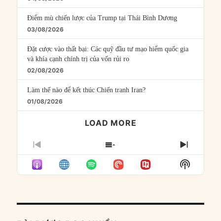
Điểm mù chiến lược của Trump tại Thái Bình Dương
03/08/2026
Đặt cược vào thất bại: Các quỹ đầu tư mạo hiểm quốc gia
và khía cạnh chính trị của vốn rủi ro
02/08/2026
Làm thế nào để kết thúc Chiến tranh Iran?
01/08/2026
LOAD MORE
PREVIOUS
SHOW
NEXT
EPISODE
EPISODES
EPISO
Show
LIST
Podcast
Informat