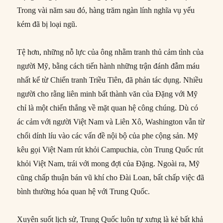
Trong vài năm sau đó, hàng trăm ngàn lính nghĩa vụ yếu
kém đã bị loại ngũ.
Tệ hơn, những nỗ lực của ông nhằm tranh thủ cảm tình của
người Mỹ, bằng cách tiến hành những trận đánh đẫm máu
nhất kể từ Chiến tranh Triều Tiên, đã phản tác dụng. Nhiều
người cho rằng liên minh bất thành văn của Đặng với Mỹ
chỉ là một chiến thắng về mặt quan hệ công chúng. Dù có
ác cảm với người Việt Nam và Liên Xô, Washington vẫn từ
chối dính líu vào các vấn đề nội bộ của phe cộng sản. Mỹ
kêu gọi Việt Nam rút khỏi Campuchia, còn Trung Quốc rút
khỏi Việt Nam, trái với mong đợi của Đặng. Ngoài ra, Mỹ
cũng chấp thuận bán vũ khí cho Đài Loan, bất chấp việc đã
bình thường hóa quan hệ với Trung Quốc.
Xuyên suốt lịch sử, Trung Quốc luôn tự xưng là kẻ bất khả