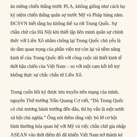
ăn mừng chiến thắng trước PLA, không giống như cách họ
kỷ niệm chiến thắng quân sự trước Mỹ và Pháp hàng năm.
ĐCSVN biết rằng họ không thể xa rời Trung Quốc. Sự
chần chừ của Hà Nội khi thiết lập liên minh quân sự chính
thức với Liên Xô nhằm chống lại Trung Quốc chủ yếu là
do tầm quan trọng của phần viện trợ còn lại và tiềm năng
kinh tế của Trung Quốc đối với công cuộc tái thiết kinh tế
thời hậu chiến của Việt Nam – so với một cam kết hỗ trợ
không thực sự chắc chắn từ Liên Xô.
Trong cuốn hồi ký được lưu truyền trên mạng của mình,
nguyên Thứ trưởng Trần Quang Cơ viết, “Dù Trung Quốc
có chủ trương bành trướng đến đâu, thì họ vẫn là một nước
xã hội chủ nghĩa.” Ông nói thêm rằng việc bỏ lỡ cơ hội
bình thường hóa quan hệ với Mỹ và việc chần chừ gia nhập
ASEAN vào thời điểm đó đã khiến Việt Nam trở thành kẻ