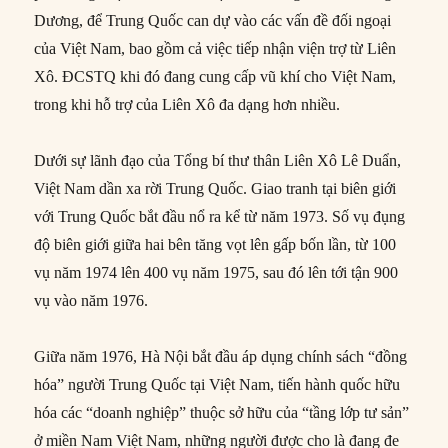
Dương, để Trung Quốc can dự vào các vấn đề đối ngoại
của Việt Nam, bao gồm cả việc tiếp nhận viện trợ từ Liên
Xô. ĐCSTQ khi đó đang cung cấp vũ khí cho Việt Nam,
trong khi hỗ trợ của Liên Xô đa dạng hơn nhiều.
Dưới sự lãnh đạo của Tổng bí thư thân Liên Xô Lê Duẩn,
Việt Nam dần xa rời Trung Quốc. Giao tranh tại biên giới
với Trung Quốc bắt đầu nổ ra kể từ năm 1973. Số vụ đụng
độ biên giới giữa hai bên tăng vọt lên gấp bốn lần, từ 100
vụ năm 1974 lên 400 vụ năm 1975, sau đó lên tới tận 900
vụ vào năm 1976.
Giữa năm 1976, Hà Nội bắt đầu áp dụng chính sách “đồng
hóa” người Trung Quốc tại Việt Nam, tiến hành quốc hữu
hóa các “doanh nghiệp” thuộc sở hữu của “tầng lớp tư sản”
ở miền Nam Việt Nam, những người được cho là đang đe