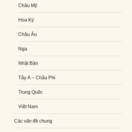
Châu Mỹ
Hoa Kỳ
Châu Âu
Nga
Nhật Bản
Tây Á – Châu Phi
Trung Quốc
Việt Nam
Nghiên cứu quốc tế
Các vấn đề chung