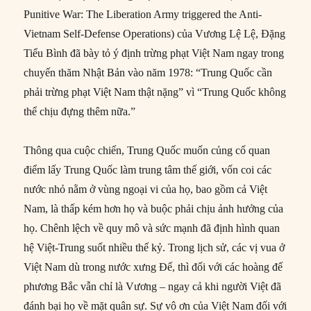
Punitive War: The Liberation Army triggered the Anti-
Vietnam Self-Defense Operations) của Vương Lệ Lệ, Đặng
Tiểu Bình đã bày tỏ ý định trừng phạt Việt Nam ngay trong
chuyến thăm Nhật Bản vào năm 1978: “Trung Quốc cần
phải trừng phạt Việt Nam thật nặng” vì “Trung Quốc không
thể chịu đựng thêm nữa.”
Thông qua cuộc chiến, Trung Quốc muốn củng cố quan
điểm lấy Trung Quốc làm trung tâm thế giới, vốn coi các
nước nhỏ nằm ở vùng ngoại vi của họ, bao gồm cả Việt
Nam, là thấp kém hơn họ và buộc phải chịu ảnh hưởng của
họ. Chênh lệch về quy mô và sức mạnh đã định hình quan
hệ Việt-Trung suốt nhiều thế kỷ. Trong lịch sử, các vị vua ở
Việt Nam dù trong nước xưng Đế, thì đối với các hoàng đế
phương Bắc vẫn chỉ là Vương – ngay cả khi người Việt đã
đánh bại họ về mặt quân sự. Sự vô ơn của Việt Nam đối với