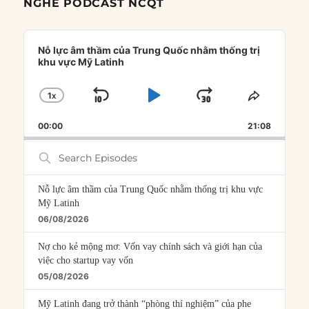
NGHE PODCAST NCQT
Audio
Player
Nỗ lực âm thầm của Trung Quốc nhằm thống trị
khu vực Mỹ Latinh
1
X
SKIP
PLAY
JUMP
CHANGE
SHARE
PLAYBACK
THIS
BACKWARD
PAUSE
FORWARD
00:00
RATE
21:08
EPISOD
Search
Episodes
Nỗ lực âm thầm của Trung Quốc nhằm thống trị khu vực
Mỹ Latinh
06/08/2026
Nợ cho kẻ mộng mơ: Vốn vay chính sách và giới hạn của
việc cho startup vay vốn
05/08/2026
Mỹ Latinh đang trở thành “phòng thí nghiệm” của phe