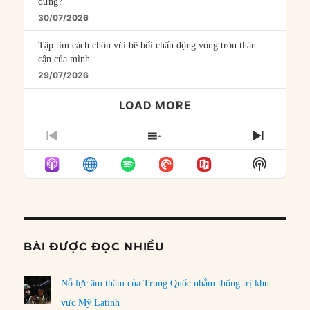
đựng?
30/07/2026
Tập tìm cách chôn vùi bê bối chấn động vòng tròn thân
cận của mình
29/07/2026
LOAD MORE
PREVIOUS
SHOW
NEXT
EPISODE
EPISODES
EPISO
Show
LIST
Podcast
Informat
BÀI ĐƯỢC ĐỌC NHIỀU
Nỗ lực âm thầm của Trung Quốc nhằm thống trị khu
vực Mỹ Latinh