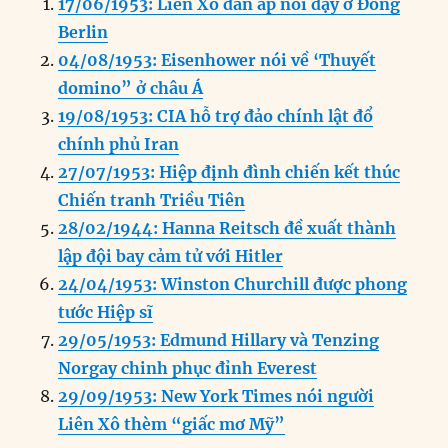
17/06/1953: Liên Xô đàn áp nổi dậy ở Đông
e
e
l
e
s
g
t
re
Berlin
b
d
n
A
r
04/08/1953: Eisenhower nói về ‘Thuyết
o
I
g
p
a
domino” ở châu Á
o
n
er
p
m
19/08/1953: CIA hỗ trợ đảo chính lật đổ
k
chính phủ Iran
27/07/1953: Hiệp định đình chiến kết thúc
Chiến tranh Triều Tiên
28/02/1944: Hanna Reitsch đề xuất thành
lập đội bay cảm tử với Hitler
24/04/1953: Winston Churchill được phong
tước Hiệp sĩ
29/05/1953: Edmund Hillary và Tenzing
Norgay chinh phục đỉnh Everest
29/09/1953: New York Times nói người
Liên Xô thèm “giấc mơ Mỹ”