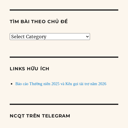
TÌM BÀI THEO CHỦ ĐỀ
Tìm
bài
theo
chủ
đề
LINKS HỮU ÍCH
Báo cáo Thường niên 2025 và Kêu gọi tài trợ năm 2026
NCQT TRÊN TELEGRAM