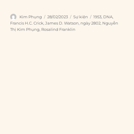
Author
Posted
Categories
Tags
Kim Phụng
28/02/2023
Sự kiện
1953
,
DNA
,
on
Francis H.C. Crick
,
James D. Watson
,
ngày 2802
,
Nguyễn
Thị Kim Phụng
,
Rosalind Franklin