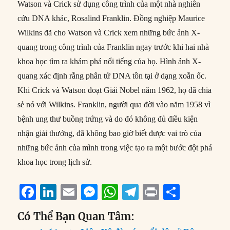
Watson và Crick sử dụng công trình của một nhà nghiên
cứu DNA khác, Rosalind Franklin. Đồng nghiệp Maurice
Wilkins đã cho Watson và Crick xem những bức ảnh X-
quang trong công trình của Franklin ngay trước khi hai nhà
khoa học tìm ra khám phá nổi tiếng của họ. Hình ảnh X-
quang xác định rằng phân tử DNA tồn tại ở dạng xoắn ốc.
Khi Crick và Watson đoạt Giải Nobel năm 1962, họ đã chia
sẻ nó với Wilkins. Franklin, người qua đời vào năm 1958 vì
bệnh ung thư buồng trứng và do đó không đủ điều kiện
nhận giải thưởng, đã không bao giờ biết được vai trò của
những bức ảnh của mình trong việc tạo ra một bước đột phá
khoa học trong lịch sử.
F
Li
E
M
W
T
P
S
a
n
m
e
h
el
ri
h
Có Thể Bạn Quan Tâm:
c
k
ai
ss
at
e
n
a