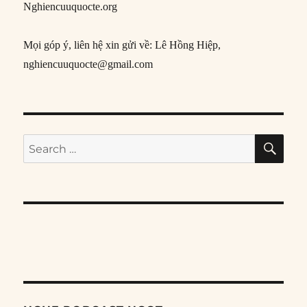
Nghiencuuquocte.org
Mọi góp ý, liên hệ xin gửi về: Lê Hồng Hiệp,
nghiencuuquocte@gmail.com
SE
Search
for: