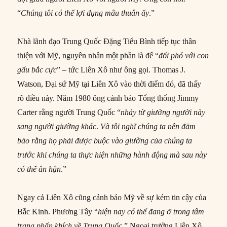
“
Chúng tôi
có thể
lợi dụng mâu thuẫn ấy
.”
Nhà lãnh đạo Trung Quốc Đặng Tiểu Bình tiếp tục thân
thiện với Mỹ, nguyên nhân một phần là để “
đối phó với con
gấu bắc cực
” – tức Liên Xô như ông gọi. Thomas J.
Watson, Đại sứ Mỹ tại Liên Xô vào thời điểm đó, đã thấy
rõ điều này. Năm 1980 ông cảnh báo Tổng thống Jimmy
Carter rằng người Trung Quốc “
nhảy từ giường người này
sang người giường khác
.
Và tôi nghĩ chúng ta nên đảm
bảo rằng họ phải được buộc vào giường của chúng ta
trước khi chúng ta thực hiện những hành động mà sau này
có thể ân hận
.”
Ngay cả Liên Xô cũng cảnh báo Mỹ về sự kém tin cậy của
Bắc Kinh. Phương Tây “
hiện nay có thể đang ở trong tâm
trạng phấn khích về Trung Quốc
,” Ngoại trưởng Liên Xô