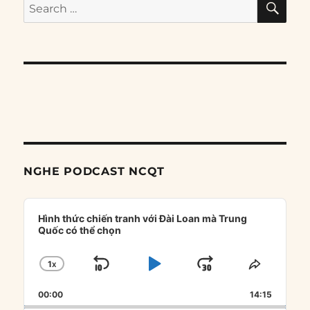
Search
for:
NGHE PODCAST NCQT
Audio
Player
Hình thức chiến tranh với Đài Loan mà Trung
Quốc có thể chọn
1
X
SKIP
PLAY
JUMP
CHANGE
SHARE
PLAYBACK
THIS
BACKWARD
PAUSE
FORWARD
00:00
RATE
14:15
EPISOD