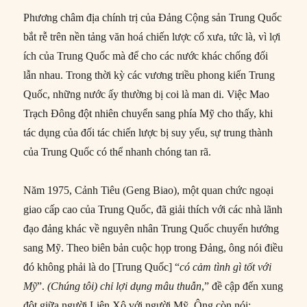
Phương châm địa chính trị của Đảng Cộng sản Trung Quốc
bắt rễ trên nền tảng văn hoá chiến lược cổ xưa, tức là, vì lợi
ích của Trung Quốc mà để cho các nước khác chống đối
lẫn nhau. Trong thời kỳ các vương triều phong kiến Trung
Quốc, những nước ấy thường bị coi là man di. Việc Mao
Trạch Đông đột nhiên chuyển sang phía Mỹ cho thấy, khi
tác dụng của đối tác chiến lược bị suy yếu, sự trung thành
của Trung Quốc có thể nhanh chóng tan rã.
Năm 1975, Cảnh Tiêu (Geng Biao), một quan chức ngoại
giao cấp cao của Trung Quốc, đã giải thích với các nhà lãnh
đạo đảng khác về nguyên nhân Trung Quốc chuyển hướng
sang Mỹ. Theo biên bản cuộc họp trong Đảng, ông nói điều
đó không phải là do [Trung Quốc] “
có cảm tình gì tốt
với
Mỹ
”.
(Chúng tôi)
chỉ lợi dụng mâu thuẫn
,” đề cập đến xung
đột giữa người Liên Xô với người Mỹ. Ông còn nói: