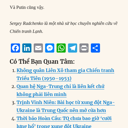
Và Putin cũng vậy.
Sergey Radchenko là một nhà sử học chuyên nghiên cứu về
Chiến tranh Lạnh.
F
Li
E
M
W
T
P
S
a
n
m
e
h
el
ri
h
Có Thể Bạn Quan Tâm:
c
k
ai
ss
at
e
n
a
Không quân Liên Xô tham gia Chiến tranh
e
e
l
e
s
g
t
re
Triều Tiên (1950–1953)
b
d
n
A
r
Quan hệ Nga-Trung chỉ là liên kết chứ
o
I
g
p
a
không phải liên minh
o
n
er
p
m
Trịnh Vĩnh Niên: Bài học từ xung đột Nga-
k
Ukraine là Trung Quốc nên mở cửa hơn
Thời báo Hoàn Cầu: TQ chưa bao giờ ‘cưỡi
lưng hổ’ trong xung đột Ukraine