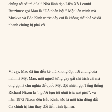
chúng tôi sẽ trả đũa!” Nhà lãnh đạo Liên Xô Leonid
Brezhnev gọi Mao là “Đồ phản bội.” Một liên minh mà
Moskva và Bắc Kinh trước đây coi là không thể phá vỡ đã
nhanh chóng bị phá vỡ.
Vì vậy, Mao đã tìm đến kẻ thù không đội trời chung của
mình là Mỹ. Mao, một người từng gay gắt chỉ trích cái mà
ông gọi là chủ nghĩa đế quốc Mỹ, đột nhiên gọi Tổng thống
Richard Nixon là “
người bạn tốt nhất trên thế giới
”, và
năm 1972 Nixon đến Bắc Kinh. Đó là một trận động đất
địa chính trị làm thay đổi tiến trình lịch sử.