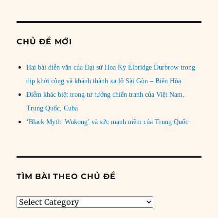
CHỦ ĐỀ MỚI
Hai bài diễn văn của Đại sứ Hoa Kỳ Elbridge Durbrow trong
dịp khởi công và khánh thành xa lộ Sài Gòn – Biên Hòa
Điểm khác biệt trong tư tưởng chiến tranh của Việt Nam,
Trung Quốc, Cuba
‘Black Myth: Wukong’ và sức mạnh mềm của Trung Quốc
TÌM BÀI THEO CHỦ ĐỀ
Tìm
bài