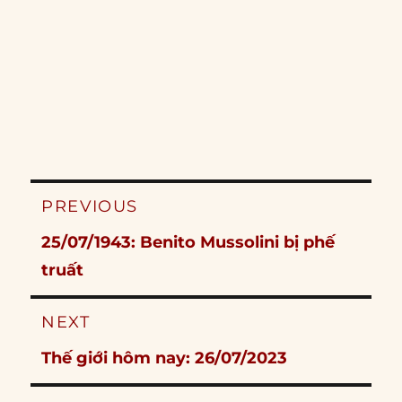
Post
PREVIOUS
navigation
Previous
25/07/1943: Benito Mussolini bị phế
post:
truất
NEXT
Next
Thế giới hôm nay: 26/07/2023
post: