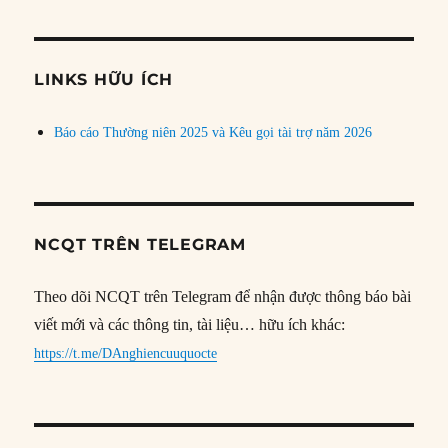
theo
chủ
đề
LINKS HỮU ÍCH
Báo cáo Thường niên 2025 và Kêu gọi tài trợ năm 2026
NCQT TRÊN TELEGRAM
Theo dõi NCQT trên Telegram để nhận được thông báo bài
viết mới và các thông tin, tài liệu… hữu ích khác:
https://t.me/DAnghiencuuquocte