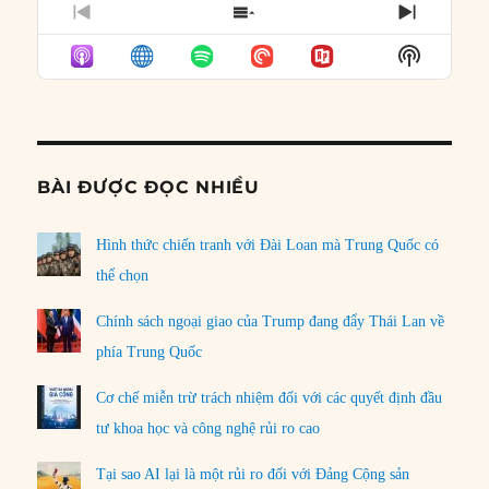
PREVIOUS
SHOW
NEXT
EPISODE
EPISODES
EPISO
Show
LIST
Podcast
Informat
BÀI ĐƯỢC ĐỌC NHIỀU
Hình thức chiến tranh với Đài Loan mà Trung Quốc có
thể chọn
Chính sách ngoại giao của Trump đang đẩy Thái Lan về
phía Trung Quốc
Cơ chế miễn trừ trách nhiệm đối với các quyết định đầu
tư khoa học và công nghệ rủi ro cao
Tại sao AI lại là một rủi ro đối với Đảng Cộng sản