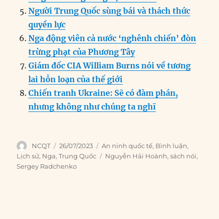
Người Trung Quốc sùng bái và thách thức
quyền lực
Nga động viên cả nước ‘nghênh chiến’ đòn
trừng phạt của Phương Tây
Giám đốc CIA William Burns nói về tương
lai hỗn loạn của thế giới
Chiến tranh Ukraine: Sẽ có đàm phán,
nhưng không như chúng ta nghĩ
Author
Posted
Categories
NCQT
26/07/2023
An ninh quốc tế
,
Bình luận
,
on
Tags
Lịch sử
,
Nga
,
Trung Quốc
Nguyễn Hải Hoành
,
sách nói
,
Sergey Radchenko