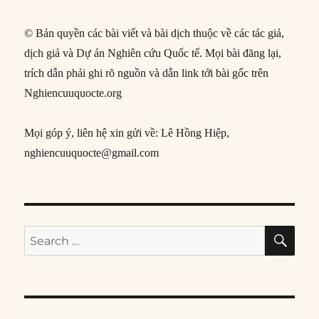
© Bản quyền các bài viết và bài dịch thuộc về các tác giả,
dịch giả và Dự án Nghiên cứu Quốc tế. Mọi bài đăng lại,
trích dẫn phải ghi rõ nguồn và dẫn link tới bài gốc trên
Nghiencuuquocte.org
Mọi góp ý, liên hệ xin gửi về: Lê Hồng Hiệp,
nghiencuuquocte@gmail.com
SE
Search
for: