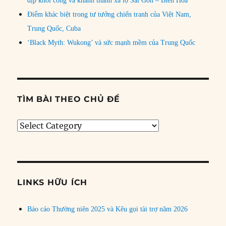
dịp khởi công và khánh thành xa lộ Sài Gòn – Biên Hòa
Điểm khác biệt trong tư tưởng chiến tranh của Việt Nam,
Trung Quốc, Cuba
‘Black Myth: Wukong’ và sức mạnh mềm của Trung Quốc
TÌM BÀI THEO CHỦ ĐỀ
Tìm
bài
theo
chủ
đề
LINKS HỮU ÍCH
Báo cáo Thường niên 2025 và Kêu gọi tài trợ năm 2026