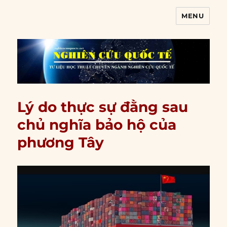
MENU
Nghiên cứu quốc tế
Lý do thực sự đằng sau
chủ nghĩa bảo hộ của
phương Tây