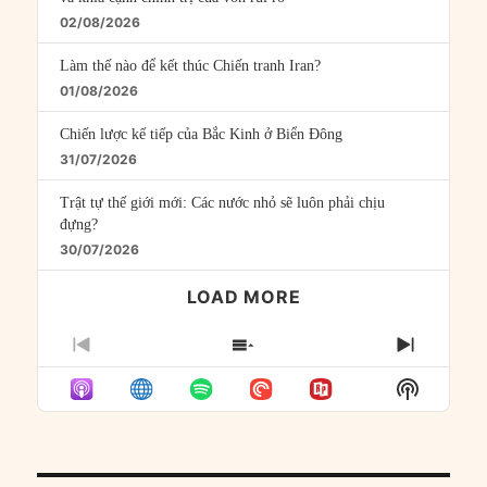
02/08/2026
Làm thế nào để kết thúc Chiến tranh Iran?
01/08/2026
Chiến lược kế tiếp của Bắc Kinh ở Biển Đông
31/07/2026
Trật tự thế giới mới: Các nước nhỏ sẽ luôn phải chịu
đựng?
30/07/2026
LOAD MORE
PREVIOUS
SHOW
NEXT
EPISODE
EPISODES
EPISO
Show
LIST
Podcast
Informat