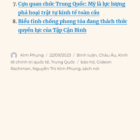
Cựu quan chức Trung Quốc: Mỹ là lực lượng
phá hoại trật tự kinh tế toàn cầu
Biểu tình chống phong tỏa đang thách thức
quyền lực của Tập Cận Bình
Author
Posted
Categories
Kim Phụng
22/09/2023
Bình luận
,
Châu Âu
,
Kinh
on
Tags
tế chính trị quốc tế
,
Trung Quốc
bảo hộ
,
Gideon
Rachman
,
Nguyễn Thị Kim Phụng
,
sách nói