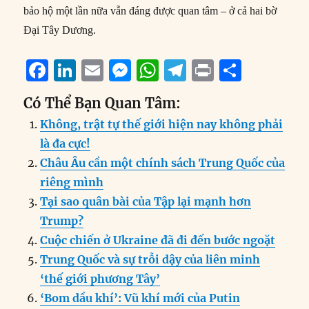
bảo hộ một lần nữa vẫn đáng được quan tâm – ở cả hai bờ
Đại Tây Dương.
F
Li
E
M
W
T
P
S
a
n
m
e
h
el
ri
h
Có Thể Bạn Quan Tâm:
c
k
ai
ss
at
e
n
a
Không, trật tự thế giới hiện nay không phải
e
e
l
e
s
g
t
re
là đa cực!
b
d
n
A
r
Châu Âu cần một chính sách Trung Quốc của
o
I
g
p
a
riêng mình
o
n
er
p
m
Tại sao quân bài của Tập lại mạnh hơn
k
Trump?
Cuộc chiến ở Ukraine đã đi đến bước ngoặt
Trung Quốc và sự trỗi dậy của liên minh
‘thế giới phương Tây’
‘Bom dầu khí’: Vũ khí mới của Putin