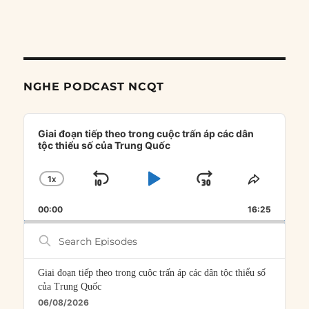
NGHE PODCAST NCQT
Audio
Player
Giai đoạn tiếp theo trong cuộc trấn áp các dân
tộc thiểu số của Trung Quốc
1
X
SKIP
PLAY
JUMP
CHANGE
SHARE
PLAYBACK
THIS
BACKWARD
PAUSE
FORWARD
00:00
RATE
16:25
EPISOD
Search
Episodes
Giai đoạn tiếp theo trong cuộc trấn áp các dân tộc thiểu số
của Trung Quốc
06/08/2026