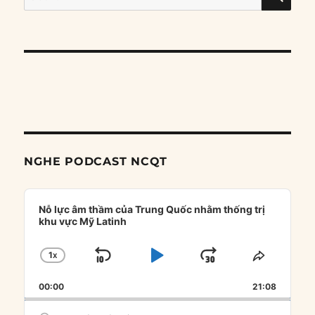
for:
NGHE PODCAST NCQT
Audio
Player
Nỗ lực âm thầm của Trung Quốc nhằm thống trị
khu vực Mỹ Latinh
1
X
SKIP
PLAY
JUMP
CHANGE
SHARE
PLAYBACK
THIS
BACKWARD
PAUSE
FORWARD
00:00
RATE
21:08
EPISOD
Search