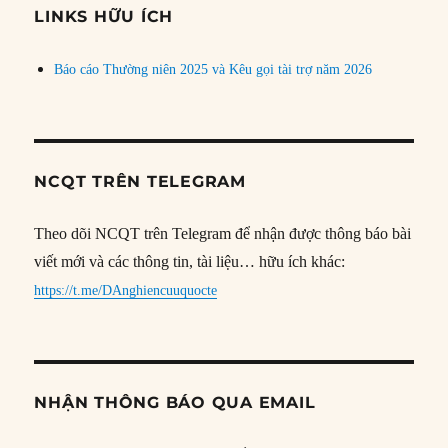
đề
LINKS HỮU ÍCH
Báo cáo Thường niên 2025 và Kêu gọi tài trợ năm 2026
NCQT TRÊN TELEGRAM
Theo dõi NCQT trên Telegram để nhận được thông báo bài
viết mới và các thông tin, tài liệu… hữu ích khác:
https://t.me/DAnghiencuuquocte
NHẬN THÔNG BÁO QUA EMAIL