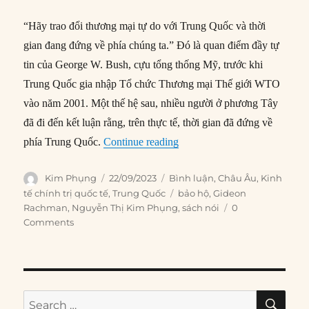
“Hãy trao đổi thương mại tự do với Trung Quốc và thời
gian đang đứng về phía chúng ta.” Đó là quan điểm đầy tự
tin của George W. Bush, cựu tổng thống Mỹ, trước khi
Trung Quốc gia nhập Tổ chức Thương mại Thế giới WTO
vào năm 2001. Một thế hệ sau, nhiều người ở phương Tây
đã đi đến kết luận rằng, trên thực tế, thời gian đã đứng về
“Lý do thực sự đằng sau chủ
phía Trung Quốc.
Continue reading
Author
Posted
Categories
Kim Phụng
22/09/2023
Bình luận
,
Châu Âu
,
Kinh
on
Tags
tế chính trị quốc tế
,
Trung Quốc
bảo hộ
,
Gideon
Rachman
,
Nguyễn Thị Kim Phụng
,
sách nói
0
Comments
SE
Search