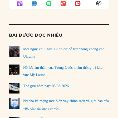
EPISODE
EPISODES
EPISO
Show
LIST
Podcast
Informat
BÀI ĐƯỢC ĐỌC NHIỀU
Mối nguy khi Châu Âu do dự hỗ trợ phòng không cho
Ukraine
Nỗ lực âm thầm của Trung Quốc nhằm thống trị khu
vực Mỹ Latinh
Thế giới hôm nay: 05/08/2026
Nợ cho kẻ mộng mơ: Vốn vay chính sách và giới hạn của
việc cho startup vay vốn