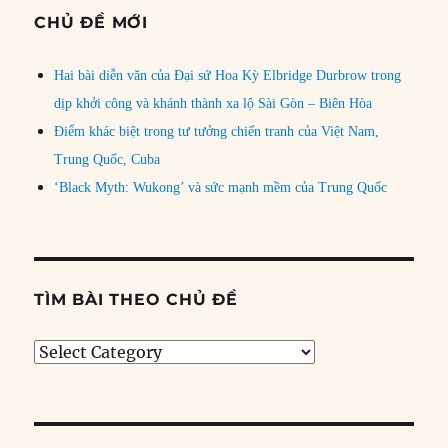
CHỦ ĐỀ MỚI
Hai bài diễn văn của Đại sứ Hoa Kỳ Elbridge Durbrow trong
dịp khởi công và khánh thành xa lộ Sài Gòn – Biên Hòa
Điểm khác biệt trong tư tưởng chiến tranh của Việt Nam,
Trung Quốc, Cuba
‘Black Myth: Wukong’ và sức mạnh mềm của Trung Quốc
TÌM BÀI THEO CHỦ ĐỀ
Tìm
bài
theo
chủ