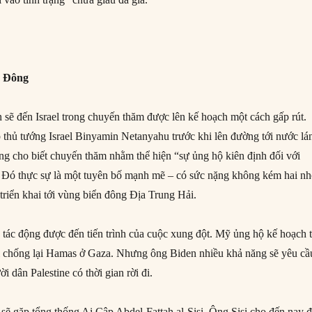
g Đông
 sẽ đến Israel trong chuyến thăm được lên kế hoạch một cách gấp rút.
thủ tướng Israel Binyamin Netanyahu trước khi lên đường tới nước lá
ng cho biết chuyến thăm nhằm thể hiện “sự ủng hộ kiên định đối với
. Đó thực sự là một tuyên bố mạnh mẽ – có sức nặng không kém hai n
triển khai tới vùng biển đông Địa Trung Hải.
tác động được đến tiến trình của cuộc xung đột. Mỹ ủng hộ kế hoạch 
el chống lại Hamas ở Gaza. Nhưng ông Biden nhiều khả năng sẽ yêu cầ
i dân Palestine có thời gian rời đi.
 sẽ gặp tổng thống Ai Cập Abdel-Fattah al-Sisi. Ông Sisi cho đến nay 