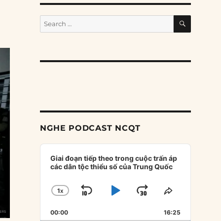
SEARCH
Search
for:
NGHE PODCAST NCQT
Audio
Player
Giai đoạn tiếp theo trong cuộc trấn áp
các dân tộc thiểu số của Trung Quốc
1
X
SKIP
PLAY
JUMP
CHANGE
SHARE
PLAYBACK
THIS
BACKWARD
PAUSE
FORWARD
00:00
RATE
16:25
EPISODE