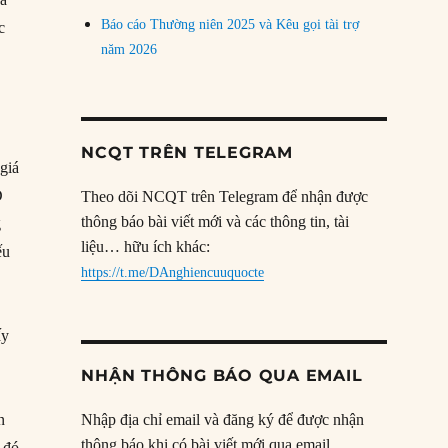
Báo cáo Thường niên 2025 và Kêu gọi tài trợ
c
năm 2026
NCQT TRÊN TELEGRAM
giá
D
Theo dõi NCQT trên Telegram để nhận được
thông báo bài viết mới và các thông tin, tài
g
liệu… hữu ích khác:
ếu
https://t.me/DAnghiencuuquocte
ấy
NHẬN THÔNG BÁO QUA EMAIL
n
Nhập địa chỉ email và đăng ký để được nhận
thông báo khi có bài viết mới qua email.
ạ đó