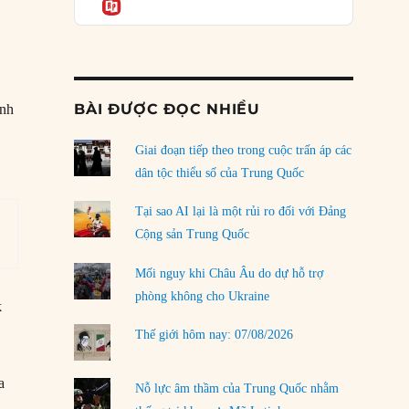
Informatio
04/08/2026
Điểm mù chiến lược của Trump tại Thái Bình
Dương
03/08/2026
BÀI ĐƯỢC ĐỌC NHIỀU
ệnh
Đặt cược vào thất bại: Các quỹ đầu tư mạo
hiểm quốc gia và khía cạnh chính trị của vốn
rủi ro
Giai đoạn tiếp theo trong cuộc trấn áp các
02/08/2026
dân tộc thiểu số của Trung Quốc
Làm thế nào để kết thúc Chiến tranh Iran?
Tại sao AI lại là một rủi ro đối với Đảng
01/08/2026
Cộng sản Trung Quốc
Chiến lược kế tiếp của Bắc Kinh ở Biển Đông
Mối nguy khi Châu Âu do dự hỗ trợ
31/07/2026
phòng không cho Ukraine
k
Trật tự thế giới mới: Các nước nhỏ sẽ luôn
Thế giới hôm nay: 07/08/2026
phải chịu đựng?
30/07/2026
a
Nỗ lực âm thầm của Trung Quốc nhằm
LOAD MORE