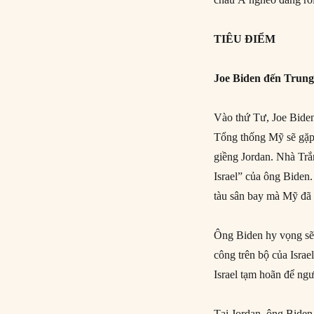
TIÊU ĐIỂM
Joe Biden đến Trun
Vào thứ Tư, Joe Biden
Tổng thống Mỹ sẽ gặp 
giềng Jordan. Nhà Trắ
Israel” của ông Biden
tàu sân bay mà Mỹ đã 
Ông Biden hy vọng sẽ 
công trên bộ của Isra
Israel tạm hoãn để ngườ
Tại Jordan, ông Biden