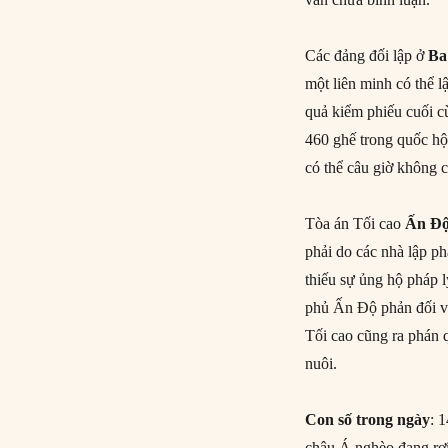
Các đảng đối lập ở
Ba
một liên minh có thể 
quả kiểm phiếu cuối c
460 ghế trong quốc hộ
có thể câu giờ không c
Tòa án Tối cao
Ấn Đ
phải do các nhà lập p
thiếu sự ủng hộ pháp 
phủ Ấn Độ phản đối và
Tối cao cũng ra phán 
nuôi.
Con số trong ngày
: 
châu Á nghèo đang rơi 