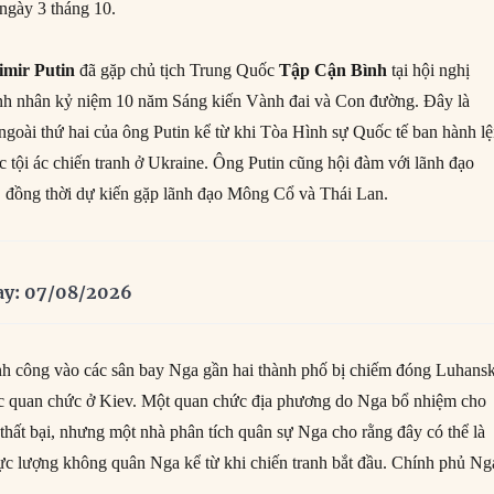
ngày 3 tháng 10.
imir Putin
đã gặp chủ tịch Trung Quốc
Tập Cận Bình
tại hội nghị
nh nhân kỷ niệm 10 năm Sáng kiến Vành đai và Con đường. Đây là
goài thứ hai của ông Putin kể từ khi Tòa Hình sự Quốc tế ban hành l
c tội ác chiến tranh ở Ukraine. Ông Putin cũng hội đàm với lãnh đạo
 đồng thời dự kiến gặp lãnh đạo Mông Cổ và Thái Lan.
ay: 07/08/2026
nh công vào các sân bay Nga gần hai thành phố bị chiếm đóng Luhans
ác quan chức ở Kiev. Một quan chức địa phương do Nga bổ nhiệm cho
thất bại, nhưng một nhà phân tích quân sự Nga cho rằng đây có thể là
 lực lượng không quân Nga kể từ khi chiến tranh bắt đầu. Chính phủ Ng