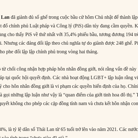
 Lan
đã giành đủ số ghế trong cuộc bầu cử hôm Chủ nhật để thành lập
lật đổ chính phủ Luật pháp và Công lý (PiS) dân túy đang cầm quyền. K
ùng cho thấy PiS về thứ nhất với 35,4% phiếu bầu, tương đương 194 tr
i. Nhưng các đảng đối lập theo chủ nghĩa tự do giành được 248 ghế. P
ho phe đối lập lập chính phủ trong vòng hai tháng.
ộ
từ chối công nhận hợp pháp hôn nhân đồng giới, nói rằng vấn đề này
háp tại quốc hội quyết định. Các nhà hoạt động LGBT+ lập luận rằng v
lý cho hôn nhân đồng giới là vi phạm các quyền hiến định của họ. Chín
 gọi những lập luận như vậy là “quan điểm của giới tinh hoa đô thị.” 
quyết không cho phép các cặp đồng tính nam và chưa kết hôn nhận co
14%, là tỷ lệ dân số Thái Lan từ 65 tuổi trở lên vào năm 2021. Các nướ
vào tình trạng “chưa giàu đã già.”