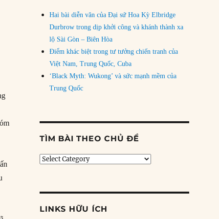
Hai bài diễn văn của Đại sứ Hoa Kỳ Elbridge
Durbrow trong dịp khởi công và khánh thành xa
lộ Sài Gòn – Biên Hòa
Điểm khác biệt trong tư tưởng chiến tranh của
Việt Nam, Trung Quốc, Cuba
‘Black Myth: Wukong’ và sức mạnh mềm của
Trung Quốc
ng
hóm
TÌM BÀI THEO CHỦ ĐỀ
Tìm
tấn
bài
u
theo
chủ
đề
LINKS HỮU ÍCH
đã