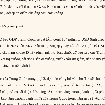
iới để đón người tị nạn từ Gaza. Nhiều mạng sống sẽ phụ thuộc vào việ
 thay đổi quan điểm của ông Sisi hay không.
 lực giảm phát
ự báo GDP Trung Quốc sẽ đạt tổng cộng 104 nghìn tỷ USD (tính theo 
 5 năm từ 2023 đến 2027. Sáu tháng sau, quỹ này bỏ bớt 12 nghìn tỷ US
ố cắt giảm khổng lồ này phản ánh một loạt chuỗi dữ liệu xấu của Trun
hi thị trường bất động sản đi xuống, xuất khẩu sụt giảm, tiền tệ suy y
 nặng lên nền kinh tế.
c của Trung Quốc trong quý 3, dự kiến công bố vào thứ Tư, sẽ cho th
 sắp kết thúc chưa. Giới phân tích sẽ chú ý hơn đến tốc độ tăng trưởng
ả năng sẽ có cải thiện. Họ cũng sẽ xem xét tăng trưởng danh nghĩa (có
ự báo tăng trưởng danh nghĩa của Trung Quốc trong năm nay sẽ yếu hơ
á cả giảm. Số liệu công bố vào thứ Tư sẽ cho thấy liệu dự đoán khác l