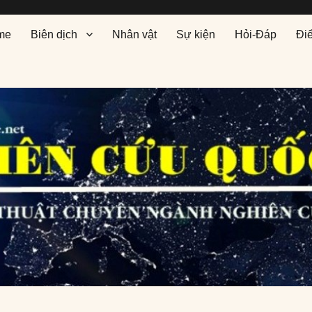
me
Biên dịch
Nhân vật
Sự kiện
Hỏi-Đáp
Đi