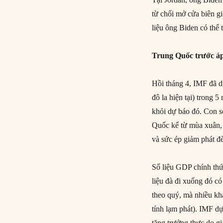
từ chối mở cửa biên g
liệu ông Biden có thể
Trung Quốc trước áp
Hồi tháng 4, IMF đã d
đô la hiện tại) trong
khỏi dự báo đó. Con s
Quốc kể từ mùa xuân, k
và sức ép giảm phát đè
Số liệu GDP chính thứ
liệu đà đi xuống đó có
theo quý, mà nhiều kh
tính lạm phát). IMF d
tăng trưởng thực do gi