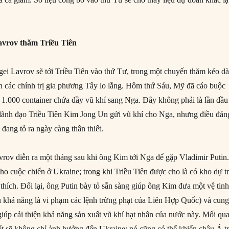
avrov thăm Triều Tiên
ei Lavrov sẽ tới Triều Tiên vào thứ Tư, trong một chuyến thăm kéo dà
n các chính trị gia phương Tây lo lắng. Hôm thứ Sáu, Mỹ đã cáo buộc
 1.000 container chứa đầy vũ khí sang Nga. Đây không phải là lần đầu
lãnh đạo Triều Tiên Kim Jong Un gửi vũ khí cho Nga, nhưng điều đán
đang tỏ ra ngày càng thân thiết.
rov diễn ra một tháng sau khi ông Kim tới Nga để gặp Vladimir Putin
ho cuộc chiến ở Ukraine; trong khi Triều Tiên được cho là có kho dự t
 thích. Đổi lại, ông Putin bày tỏ sẵn sàng giúp ông Kim đưa một vệ tin
 khả năng là vi phạm các lệnh trừng phạt của Liên Hợp Quốc) và cun
giúp cải thiện khả năng sản xuất vũ khí hạt nhân của nước này. Mối qu
ết sẽ không chỉ ảnh hưởng đến Ukraine; nó cũng có thể khiến châu Á t