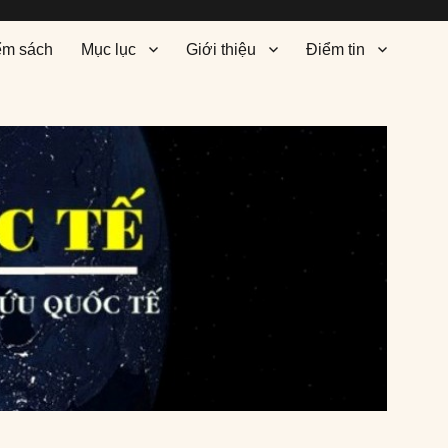
ểm sách
Mục lục
Giới thiệu
Điểm tin