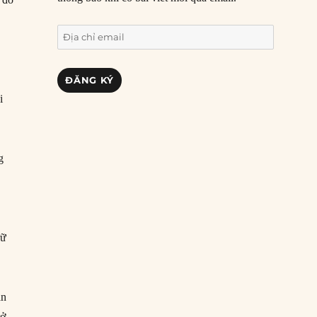
Địa
chỉ
email
ĐĂNG KÝ
i
g
.
rữ
h
g
an
rở