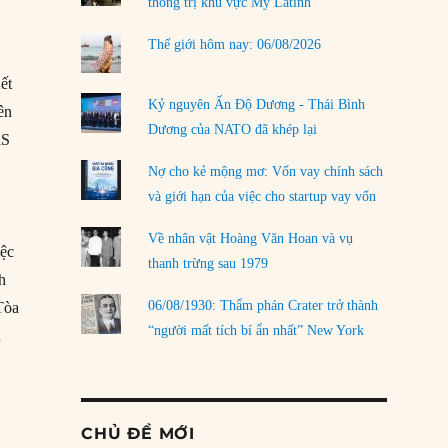
thống trị khu vực Mỹ Latinh
Thế giới hôm nay: 06/08/2026
ết
Kỷ nguyên Ấn Độ Dương - Thái Bình
ên
Dương của NATO đã khép lại
iS
Nợ cho kẻ mộng mơ: Vốn vay chính sách
và giới hạn của việc cho startup vay vốn
Về nhân vật Hoàng Văn Hoan và vụ
iệc
thanh trừng sau 1979
h
06/08/1930: Thẩm phán Crater trở thành
Tòa
“người mất tích bí ẩn nhất” New York
n
c
CHỦ ĐỀ MỚI