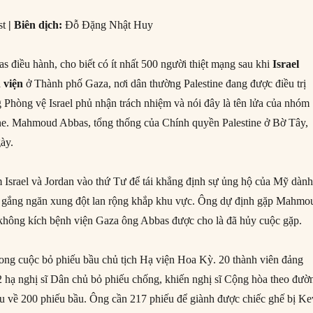
st
|
Biên dịch:
Đỗ Đặng Nhật Huy
s điều hành, cho biết có ít nhất 500 người thiệt mạng sau khi
Israel
 viện
ở Thành phố Gaza, nơi dân thường Palestine đang được điều trị
g Phòng vệ Israel phủ nhận trách nhiệm và nói đây là tên lửa của nhóm
ine. Mahmoud Abbas, tổng thống của Chính quyền Palestine ở Bờ Tây,
gày.
 Israel và Jordan vào thứ Tư để tái khẳng định sự ủng hộ của Mỹ dàn
cố gắng ngăn xung đột lan rộng khắp khu vực. Ông dự định gặp Mahmo
không kích bệnh viện Gaza ông Abbas được cho là đã hủy cuộc gặp.
trong cuộc bỏ phiếu bầu chủ tịch Hạ viện Hoa Kỳ. 20 thành viên đảng
2 hạ nghị sĩ Dân chủ bỏ phiếu chống, khiến nghị sĩ Cộng hòa theo đườ
thu về 200 phiếu bầu. Ông cần 217 phiếu để giành được chiếc ghế bị Ke