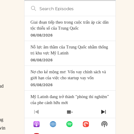
Search
Episodes
Giai đoạn tiếp theo trong cuộc trấn áp các dân
tộc thiểu số của Trung Quốc
06/08/2026
Nỗ lực âm thầm của Trung Quốc nhằm thống
trị khu vực Mỹ Latinh
06/08/2026
Nợ cho kẻ mộng mơ: Vốn vay chính sách và
h
giới hạn của việc cho startup vay vốn
05/08/2026
ud
Mỹ Latinh đang trở thành “phòng thí nghiệm”
của phe cánh hữu mới
04/08/2026
PREVIOUS
SHOW
NEXT
ng
EPISODE
EPISODES
EPISODE
Tại sao Trung Quốc phủ nhận cuộc gặp với
Show
LIST
vin
Ngoại trưởng Nhật Bản?
Podcast