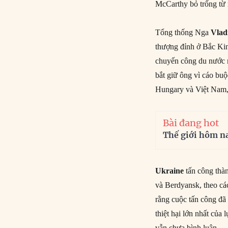
McCarthy bỏ trống từ 
Tổng thống Nga
Vlad
thượng đỉnh ở Bắc Ki
chuyến công du nước n
bắt giữ ông vì cáo buộ
Hungary và Việt Nam,
Bài đang hot
Thế giới hôm n
Ukraine
tấn công thà
và Berdyansk, theo c
rằng cuộc tấn công đã 
thiệt hại lớn nhất của
vẫn chưa bình luận.