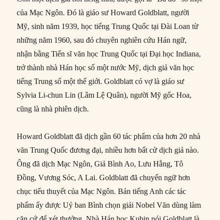
của Mạc Ngôn. Đó là giáo sư Howard Goldblatt, người
Mỹ, sinh năm 1939, học tiếng Trung Quốc tại Đài Loan từ
những năm 1960, sau đó chuyên nghiên cứu Hán ngữ,
nhận bằng Tiến sĩ văn học Trung Quốc tại Đại học Indiana,
trở thành nhà Hán học số một nước Mỹ, dịch giả văn học
tiếng Trung số một thế giới. Goldblatt có vợ là giáo sư
Sylvia Li-chun Lin (Lâm Lệ Quân), người Mỹ gốc Hoa,
cũng là nhà phiên dịch.
Howard Goldblatt đã dịch gần 60 tác phẩm của hơn 20 nhà
văn Trung Quốc đương đại, nhiều hơn bất cử dịch giả nào.
Ông đã dịch Mạc Ngôn, Giả Bình Ao, Lưu Hằng, Tô
Đồng, Vương Sóc, A Lai. Goldblatt đã chuyển ngữ hơn
chục tiểu thuyết của Mạc Ngôn. Bản tiếng Anh các tác
phẩm ấy được Uỷ ban Bình chọn giải Nobel Văn dùng làm
căn cứ để xét thưởng. Nhà Hán học Kubin nói Goldblatt là