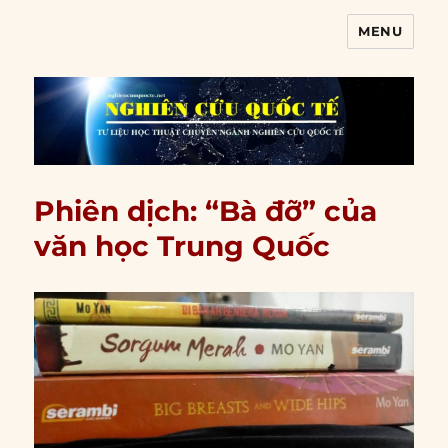
MENU
Nghiên cứu quốc tế
Phiên dịch: “Bà đỡ” của
văn học Trung Quốc