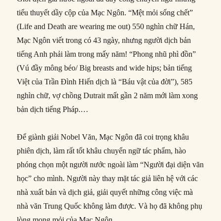
tiểu thuyết dầy cộp của Mạc Ngôn. “Mệt mỏi sống chết”
(Life and Death are wearing me out) 550 nghìn chữ Hán,
Mạc Ngôn viết trong có 43 ngày, nhưng người dịch bản
tiếng Anh phải làm trong mấy năm! “Phong nhũ phì đồn”
(Vú đầy mông béo/ Big breasts and wide hips; bản tiếng
Việt của Trần Đình Hiến dịch là “Báu vật của đời”), 585
nghìn chữ, vợ chồng Dutrait mất gần 2 năm mới làm xong
bản dịch tiếng Pháp.…
Để giành giải Nobel Văn, Mạc Ngôn đã coi trọng khâu
phiên dịch, làm rất tốt khâu chuyển ngữ tác phẩm, hào
phóng chọn một người nước ngoài làm “Người đại diện văn
học” cho mình. Người này thay mặt tác giả liên hệ với các
nhà xuất bản và dịch giả, giải quyết những công việc mà
nhà văn Trung Quốc không làm được. Và họ đã không phụ
lòng mong mỏi của Mạc Ngôn.