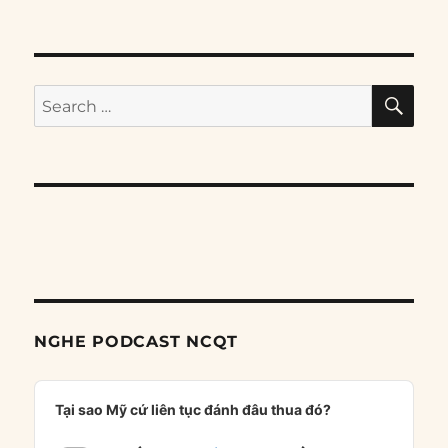
SE
Search
for:
NGHE PODCAST NCQT
Audio
Player
Tại sao Mỹ cứ liên tục đánh đâu thua đó?