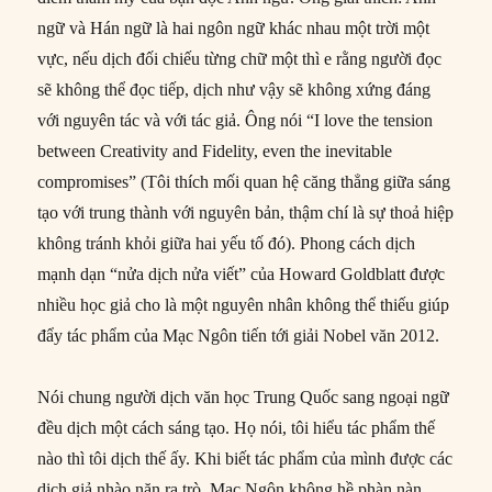
ngữ và Hán ngữ là hai ngôn ngữ khác nhau một trời một
vực, nếu dịch đối chiếu từng chữ một thì e rằng người đọc
sẽ không thể đọc tiếp, dịch như vậy sẽ không xứng đáng
với nguyên tác và với tác giả. Ông nói “I love the tension
between Creativity and Fidelity, even the inevitable
compromises” (Tôi thích mối quan hệ căng thẳng giữa sáng
tạo với trung thành với nguyên bản, thậm chí là sự thoả hiệp
không tránh khỏi giữa hai yếu tố đó). Phong cách dịch
mạnh dạn “nửa dịch nửa viết” của Howard Goldblatt được
nhiều học giả cho là một nguyên nhân không thể thiếu giúp
đẩy tác phẩm của Mạc Ngôn tiến tới giải Nobel văn 2012.
Nói chung người dịch văn học Trung Quốc sang ngoại ngữ
đều dịch một cách sáng tạo. Họ nói, tôi hiểu tác phẩm thế
nào thì tôi dịch thế ấy. Khi biết tác phẩm của mình được các
dịch giả nhào nặn ra trò, Mạc Ngôn không hề phàn nàn.