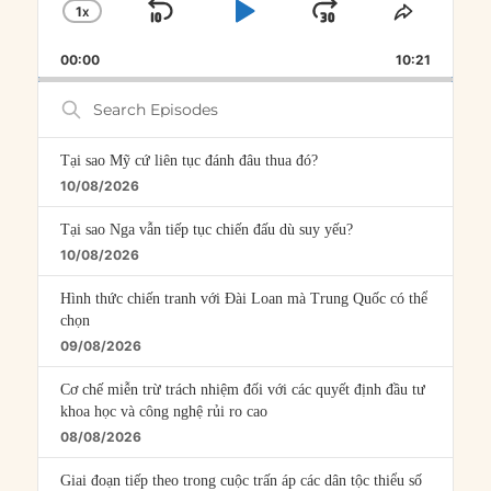
1
X
SKIP
PLAY
JUMP
CHANGE
SHARE
PLAYBACK
THIS
BACKWARD
PAUSE
FORWARD
00:00
RATE
10:21
EPISOD
Search
Episodes
Tại sao Mỹ cứ liên tục đánh đâu thua đó?
10/08/2026
Tại sao Nga vẫn tiếp tục chiến đấu dù suy yếu?
10/08/2026
Hình thức chiến tranh với Đài Loan mà Trung Quốc có thể
chọn
09/08/2026
Cơ chế miễn trừ trách nhiệm đối với các quyết định đầu tư
khoa học và công nghệ rủi ro cao
08/08/2026
Giai đoạn tiếp theo trong cuộc trấn áp các dân tộc thiểu số