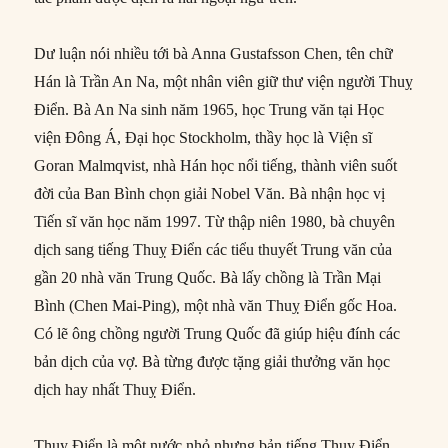
Dư luận nói nhiều tới bà Anna Gustafsson Chen, tên chữ
Hán là Trần An Na, một nhân viên giữ thư viện người Thuỵ
Điển. Bà An Na sinh năm 1965, học Trung văn tại Học
viện Đông Á, Đại học Stockholm, thầy học là Viện sĩ
Goran Malmqvist, nhà Hán học nổi tiếng, thành viên suốt
đời của Ban Bình chọn giải Nobel Văn. Bà nhận học vị
Tiến sĩ văn học năm 1997. Từ thập niên 1980, bà chuyên
dịch sang tiếng Thuỵ Điển các tiểu thuyết Trung văn của
gần 20 nhà văn Trung Quốc. Bà lấy chồng là Trần Mại
Bình (Chen Mai-Ping), một nhà văn Thuỵ Điển gốc Hoa.
Có lẽ ông chồng người Trung Quốc đã giúp hiệu đính các
bản dịch của vợ. Bà từng được tặng giải thưởng văn học
dịch hay nhất Thuỵ Điển.
Thuỵ Điển là một nước nhỏ nhưng bản tiếng Thuỵ Điển