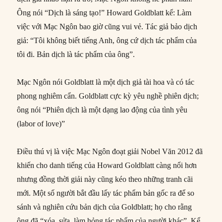
Ông nói “Dịch là sáng tạo!” Howard Goldblatt kể: Làm
việc với Mạc Ngôn bao giờ cũng vui vẻ. Tác giả bảo dịch
giả: “Tôi không biết tiếng Anh, ông cứ dịch tác phẩm của
tôi đi. Bản dịch là tác phẩm của ông”.
Mạc Ngôn nói Goldblatt là một dịch giả tài hoa và có tác
phong nghiêm cẩn. Goldblatt cực kỳ yêu nghề phiên dịch;
ông nói “Phiên dịch là một dạng lao động của tình yêu
(labor of love)”
Điều thú vị là việc Mạc Ngôn đoạt giải Nobel Văn 2012 đã
khiến cho danh tiếng của Howard Goldblatt càng nổi hơn
nhưng đồng thời giải này cũng kéo theo những tranh cãi
mới. Một số người bắt đầu lấy tác phẩm bản gốc ra để so
sánh và nghiên cứu bản dịch của Goldblatt; họ cho rằng
ông đã “xóa, sửa, làm hỏng tác phẩm của người khác”. Kể