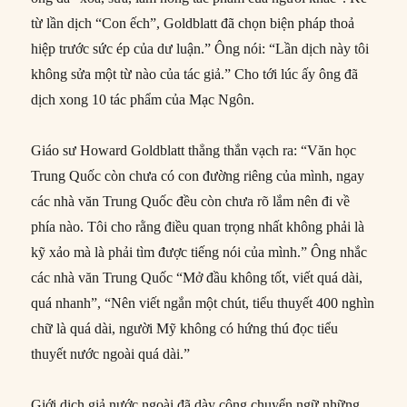
từ lần dịch “Con ếch”, Goldblatt đã chọn biện pháp thoả
hiệp trước sức ép của dư luận.” Ông nói: “Lần dịch này tôi
không sửa một từ nào của tác giả.” Cho tới lúc ấy ông đã
dịch xong 10 tác phẩm của Mạc Ngôn.
Giáo sư Howard Goldblatt thẳng thắn vạch ra: “Văn học
Trung Quốc còn chưa có con đường riêng của mình, ngay
các nhà văn Trung Quốc đều còn chưa rõ lắm nên đi về
phía nào. Tôi cho rằng điều quan trọng nhất không phải là
kỹ xảo mà là phải tìm được tiếng nói của mình.” Ông nhắc
các nhà văn Trung Quốc “Mở đầu không tốt, viết quá dài,
quá nhanh”, “Nên viết ngắn một chút, tiểu thuyết 400 nghìn
chữ là quá dài, người Mỹ không có hứng thú đọc tiểu
thuyết nước ngoài quá dài.”
Giới dịch giả nước ngoài đã dày công chuyển ngữ những