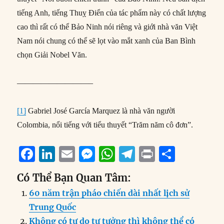
tiếng Anh, tiếng Thuỵ Điển của tác phẩm này có chất lượng
cao thì rất có thể Bảo Ninh nói riêng và giới nhà văn Việt
Nam nói chung có thể sẽ lọt vào mắt xanh của Ban Bình
chọn Giải Nobel Văn.
—————————–
[1]
Gabriel José García Marquez là nhà văn người
Colombia, nổi tiếng với tiểu thuyết “Trăm năm cô đơn”.
F
Li
E
M
W
T
P
S
a
n
m
e
h
el
ri
h
Có Thể Bạn Quan Tâm:
c
k
ai
ss
at
e
n
a
60 năm trận pháo chiến dài nhất lịch sử
e
e
l
e
s
g
t
re
Trung Quốc
b
d
n
A
r
Không có tự do tư tưởng thì không thể có