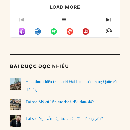
LOAD MORE
PREVIOUS
SHOW
NEXT
EPISODE
EPISODES
EPISO
Show
LIST
Podcast
Informat
BÀI ĐƯỢC ĐỌC NHIỀU
Hình thức chiến tranh với Đài Loan mà Trung Quốc có
thể chọn
Tại sao Mỹ cứ liên tục đánh đâu thua đó?
Tại sao Nga vẫn tiếp tục chiến đấu dù suy yếu?