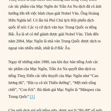
các tác phẩm của Mạc Ngôn do Trần An Na dịch đã có ảnh
hưởng lớn tới việc bình chọn giải Nobel Văn. Ông Hoàng
Hữu Nghĩa kể: Có lần bà Phó Chủ tịch Hội phiên dịch
quốc tế nói: Các vị cứ dịch văn học Trung Quốc ra tiếng
Bắc Âu là sẽ có thể giành được giải Nobel Văn. Tính đến
năm 2004, Mạc Ngôn là nhà văn Trung Quốc được dịch ra
ngoại văn nhiều nhất, nhất là ở Bắc Âu.
Ngay từ những năm 1980, sau khi đọc bản tiếng Anh các
tác phẩm của Mạc Ngôn, Trần An Na quyết tâm dịch ra
tiếng Thuỵ Điển các tiểu thuyết của Mạc Ngôn như “Cao
lương đỏ”, “Bài ca củ tỏi Thiên đường”, “Mệt mỏi sống
chết”, “Con ếch”. Bà đánh giá Mạc Ngôn là “Márquez của
Trung Quốc”.
[1]
Còn một dịch giả nổi tiếng nữa, được gọi là “Bà đỡ” số một