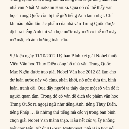
nhà văn Nhật Murakami Haruki. Qua đó có thể thấy văn
học Trung Quốc còn bị thế giới tiếng Anh lạnh nhạt. Chỉ
khi nào phần lớn tác phẩm của nhà văn Trung Quốc được
dịch ra tiếng Anh thì văn học nước này mới có thể mở mày
mở mặt, có ảnh hưởng toàn cầu.
Sự kiện ngày 11/10/2012 Uỷ ban Bình xét giải Nobel thuộc
Viện Văn học Thuỵ Điển công bố nhà văn Trung Quốc
Mạc Ngôn được trao giải Nobel Văn học 2012 đã làm cho
dư luận nước này vô cùng phấn khởi, nô nức đưa tin, bình
luận, tranh cãi. Qua đây người ta thấy được một số vấn đề ít
người quan tâm. Trong đó có vấn đề dịch tác phẩm văn học
Trung Quốc ra ngoại ngữ như tiếng Anh, tiếng Thuỵ Điển,
tiếng Pháp … là những thứ tiếng mà các vị trong ban bình
chọn giải Nobel Văn thành thạo. Hầu hết các vị ấy không
biết chữ Hán, trừ ông Goran Malmqvist, nhà Hán học nổi