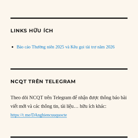
bài
theo
chủ
đề
LINKS HỮU ÍCH
Báo cáo Thường niên 2025 và Kêu gọi tài trợ năm 2026
NCQT TRÊN TELEGRAM
Theo dõi NCQT trên Telegram để nhận được thông báo bài
viết mới và các thông tin, tài liệu… hữu ích khác:
https://t.me/DAnghiencuuquocte