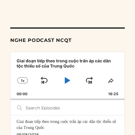
NGHE PODCAST NCQT
Audio
Player
Giai đoạn tiếp theo trong cuộc trấn áp các dân
tộc thiểu số của Trung Quốc
1
X
SKIP
PLAY
JUMP
CHANGE
SHARE
PLAYBACK
THIS
BACKWARD
PAUSE
FORWARD
00:00
RATE
16:25
EPISOD
Search
Episodes
Giai đoạn tiếp theo trong cuộc trấn áp các dân tộc thiểu số
của Trung Quốc
06/08/2026