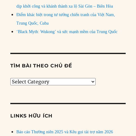
dịp khởi công và khánh thành xa lộ Sài Gòn – Biên Hòa
Điểm khác biệt trong tư tưởng chiến tranh của Việt Nam,
Trung Quốc, Cuba
‘Black Myth: Wukong’ và sức mạnh mềm của Trung Quốc
TÌM BÀI THEO CHỦ ĐỀ
Tìm
bài
theo
chủ
đề
LINKS HỮU ÍCH
Báo cáo Thường niên 2025 và Kêu gọi tài trợ năm 2026