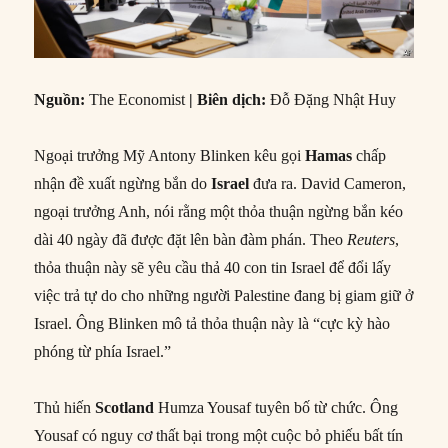
Nguồn:
The Economist
|
Biên dịch:
Đỗ Đặng Nhật Huy
Ngoại trưởng Mỹ Antony Blinken kêu gọi
Hamas
chấp
nhận đề xuất ngừng bắn do
Israel
đưa ra. David Cameron,
ngoại trưởng Anh, nói rằng một thỏa thuận ngừng bắn kéo
dài 40 ngày đã được đặt lên bàn đàm phán. Theo
Reuters
,
thỏa thuận này sẽ yêu cầu thả 40 con tin Israel để đổi lấy
việc trả tự do cho những người Palestine đang bị giam giữ ở
Israel. Ông Blinken mô tả thỏa thuận này là “cực kỳ hào
phóng từ phía Israel.”
Thủ hiến
Scotland
Humza Yousaf tuyên bố từ chức. Ông
Yousaf có nguy cơ thất bại trong một cuộc bỏ phiếu bất tín