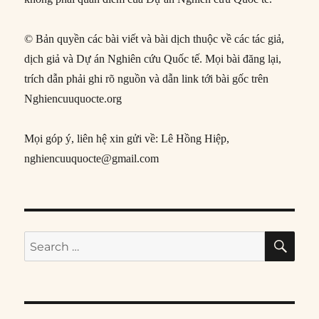
© Bản quyền các bài viết và bài dịch thuộc về các tác giả,
dịch giả và Dự án Nghiên cứu Quốc tế. Mọi bài đăng lại,
trích dẫn phải ghi rõ nguồn và dẫn link tới bài gốc trên
Nghiencuuquocte.org
Mọi góp ý, liên hệ xin gửi về: Lê Hồng Hiệp,
nghiencuuquocte@gmail.com
SE
Search
for: