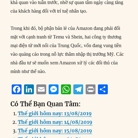
khả quan vào tuần trước, nhờ sự quan tâm ngày càng tăng
của khách hàng đối với trí tuệ nhân tạo.
Trong khi đó, bộ phận bán lẻ của Amazon đang phải đối
mặt với cạnh tranh từ Temu và Shein, hai công ty thương
mại điện tử mới nổi của Trung Quốc, vốn đang vung tiền
vào quảng cáo trong nỗ lực thâm nhập thị trường Mỹ. Các
nhà đầu tư sẽ muốn xem Amazon xử lý các đối thủ của
mình như thế nào.
F
Li
E
M
W
T
P
S
a
n
m
e
h
el
ri
h
Có Thể Bạn Quan Tâm:
c
k
ai
ss
at
e
n
a
Thế giới hôm nay: 13/08/2019
e
e
l
e
s
g
t
re
Thế giới hôm nay: 14/08/2019
b
d
n
A
r
Thế giới hôm nay: 15/08/2019