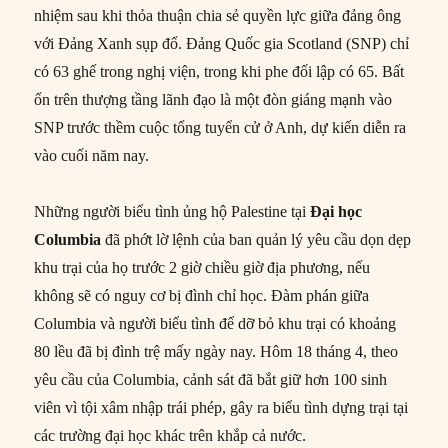
nhiệm sau khi thỏa thuận chia sẻ quyền lực giữa đảng ông
với Đảng Xanh sụp đổ. Đảng Quốc gia Scotland (SNP) chỉ
có 63 ghế trong nghị viện, trong khi phe đối lập có 65. Bất
ổn trên thượng tầng lãnh đạo là một đòn giáng mạnh vào
SNP trước thềm cuộc tổng tuyển cử ở Anh, dự kiến diễn ra
vào cuối năm nay.
Những người biểu tình ủng hộ Palestine tại
Đại học
Columbia
đã phớt lờ lệnh của ban quản lý yêu cầu dọn dẹp
khu trại của họ trước 2 giờ chiều giờ địa phương, nếu
không sẽ có nguy cơ bị đình chỉ học. Đàm phán giữa
Columbia và người biểu tình để dỡ bỏ khu trại có khoảng
80 lều đã bị đình trệ mấy ngày nay. Hôm 18 tháng 4, theo
yêu cầu của Columbia, cảnh sát đã bắt giữ hơn 100 sinh
viên vì tội xâm nhập trái phép, gây ra biểu tình dựng trại tại
các trường đại học khác trên khắp cả nước.