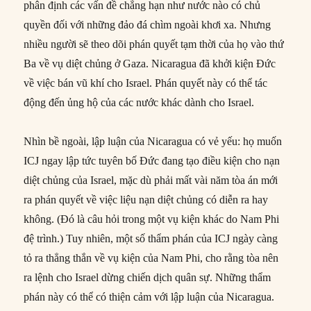
phân định các vấn đề chẳng hạn như nước nào có chủ
quyền đối với những đảo đá chìm ngoài khơi xa. Nhưng
nhiều người sẽ theo dõi phán quyết tạm thời của họ vào thứ
Ba về vụ diệt chủng ở Gaza. Nicaragua đã khởi kiện Đức
về việc bán vũ khí cho Israel. Phán quyết này có thể tác
động đến ủng hộ của các nước khác dành cho Israel.
Nhìn bề ngoài, lập luận của Nicaragua có vẻ yếu: họ muốn
ICJ ngay lập tức tuyên bố Đức đang tạo điều kiện cho nạn
diệt chủng của Israel, mặc dù phải mất vài năm tòa án mới
ra phán quyết về việc liệu nạn diệt chủng có diễn ra hay
không. (Đó là câu hỏi trong một vụ kiện khác do Nam Phi
đệ trình.) Tuy nhiên, một số thẩm phán của ICJ ngày càng
tỏ ra thẳng thắn về vụ kiện của Nam Phi, cho rằng tòa nên
ra lệnh cho Israel dừng chiến dịch quân sự. Những thẩm
phán này có thể có thiện cảm với lập luận của Nicaragua.