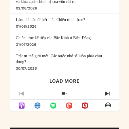
và khía cạnh chính trị của vốn rủi ro
02/08/2026
Làm thế nào để kết thúc Chiến tranh Iran?
01/08/2026
Chiến lược kế tiếp của Bắc Kinh ở Biển Đông
31/07/2026
Trật tự thế giới mới: Các nước nhỏ sẽ luôn phải chịu
đựng?
30/07/2026
LOAD MORE
PREVIOUS
SHOW
NEXT
EPISODE
EPISODES
EPISO
Show
LIST
Podcast
Informat