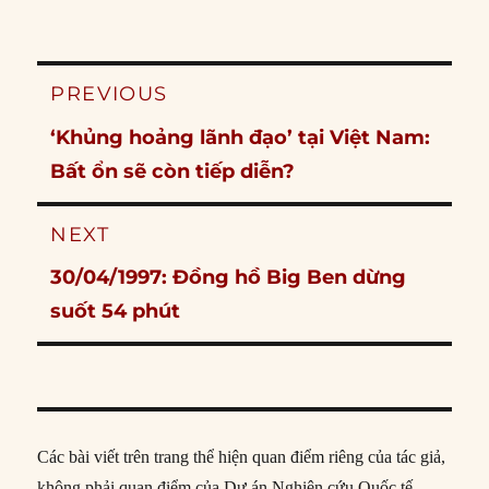
Post
PREVIOUS
navigation
Previous
‘Khủng hoảng lãnh đạo’ tại Việt Nam:
post:
Bất ổn sẽ còn tiếp diễn?
NEXT
Next
30/04/1997: Đồng hồ Big Ben dừng
post:
suốt 54 phút
Các bài viết trên trang thể hiện quan điểm riêng của tác giả,
không phải quan điểm của Dự án Nghiên cứu Quốc tế.