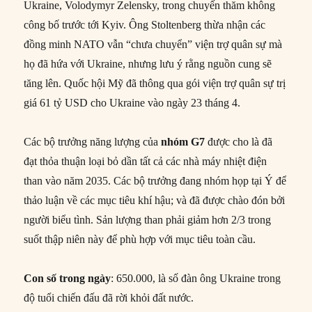
Ukraine, Volodymyr Zelensky, trong chuyến thăm không
công bố trước tới Kyiv. Ông Stoltenberg thừa nhận các
đồng minh NATO vẫn “chưa chuyển” viện trợ quân sự mà
họ đã hứa với Ukraine, nhưng lưu ý rằng nguồn cung sẽ
tăng lên. Quốc hội Mỹ đã thông qua gói viện trợ quân sự trị
giá 61 tỷ USD cho Ukraine vào ngày 23 tháng 4.
Các bộ trưởng năng lượng của
nhóm
G7
được cho là đã
đạt thỏa thuận loại bỏ dần tất cả các nhà máy nhiệt điện
than vào năm 2035. Các bộ trưởng đang nhóm họp tại Ý để
thảo luận về các mục tiêu khí hậu; và đã được chào đón bởi
người biểu tình. Sản lượng than phải giảm hơn 2/3 trong
suốt thập niên này để phù hợp với mục tiêu toàn cầu.
Con số trong ngày
: 650.000, là số đàn ông Ukraine trong
độ tuổi chiến đấu đã rời khỏi đất nước.