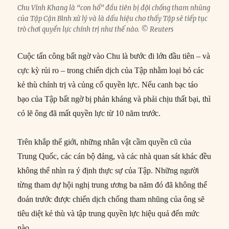
Chu Vĩnh Khang là “con hổ” đầu tiên bị đội chống tham nhũng
của Tập Cận Bình xử lý và là dấu hiệu cho thấy Tập sẽ tiếp tục
trò chơi quyền lực chính trị như thế nào. © Reuters
Cuộc tấn công bất ngờ vào Chu là bước đi lớn đầu tiên – và
cực kỳ rủi ro – trong chiến dịch của Tập nhằm loại bỏ các
kẻ thù chính trị và củng cố quyền lực. Nếu canh bạc táo
bạo của Tập bất ngờ bị phản kháng và phải chịu thất bại, thì
có lẽ ông đã mất quyền lực từ 10 năm trước.
Trên khắp thế giới, những nhân vật cầm quyền cũ của
Trung Quốc, các cán bộ đảng, và các nhà quan sát khác đều
không thể nhìn ra ý định thực sự của Tập. Những người
từng tham dự hội nghị trung ương ba năm đó đã không thể
đoán trước được chiến dịch chống tham nhũng của ông sẽ
tiêu diệt kẻ thù và tập trung quyền lực hiệu quả đến mức
nào.