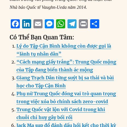
Nhà báo Quốc tế Vaughn-Ueda năm 2014.
F
Li
E
M
W
T
P
S
a
n
m
e
h
el
ri
h
Có Thể Bạn Quan Tâm:
c
k
ai
ss
at
e
n
a
Lý do Tập Cận Bình không còn được gọi là
e
e
l
e
s
g
t
re
“lãnh tụ nhân dân”
b
d
n
A
r
“Cách mạng giấy trắng”: Trung Quốc mộng
o
I
g
p
a
của Tập đang biến thành ác mộng
o
n
er
p
m
Giang Trạch Dân từng suýt bị sa thải và bài
k
học cho Tập Cận Bình
Phụ nữ Trung Quốc đóng vai trò quan trọng
trong việc xóa bỏ chính sách zero-covid
Trung Quốc vật lộn với Covid trong khi
chuỗi chỉ huy gây bối rối
Jack Ma sụp đổ đánh dấu hồi kết cho thời kỳ