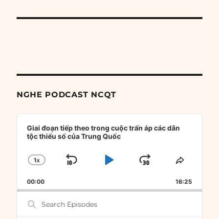
NGHE PODCAST NCQT
Audio
Player
Giai đoạn tiếp theo trong cuộc trấn áp các dân
tộc thiểu số của Trung Quốc
1
X
SKIP
PLAY
JUMP
CHANGE
SHARE
PLAYBACK
THIS
BACKWARD
PAUSE
FORWARD
00:00
RATE
16:25
EPISOD
Search
Episodes