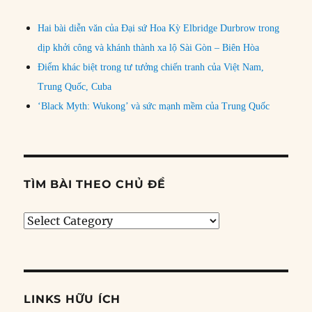
Hai bài diễn văn của Đại sứ Hoa Kỳ Elbridge Durbrow trong
dịp khởi công và khánh thành xa lộ Sài Gòn – Biên Hòa
Điểm khác biệt trong tư tưởng chiến tranh của Việt Nam,
Trung Quốc, Cuba
‘Black Myth: Wukong’ và sức mạnh mềm của Trung Quốc
TÌM BÀI THEO CHỦ ĐỀ
Tìm
bài
theo
chủ
đề
LINKS HỮU ÍCH