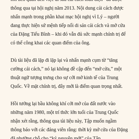
thông qua tại hội nghị năm 2013. Nội dung cải cách được
nhấn mạnh trong phần khai mạc hội nghị vì Lý – người
đang thực hiện sứ mệnh tiếp nối di sản cải cách và mở cửa
của Đặng Tiểu Bình – khi đó vẫn đủ sức mạnh chính trị để
có thể công khai các quan điểm của ông.
Dù tài liệu đã lặp đi lặp lại và nhấn mạnh cụm từ “tăng
cường cải cách,” nó lại không đề cập đến “mở cửa,” một
thuật ngữ tượng trưng cho sự cởi mở kinh tế của Trung
Quốc. Về mặt chính trị, đây mới là điểm quan trọng nhất.
Hồi tưởng lại bầu không khí cởi mở của đất nước vào
những năm 1980, một trí thức lớn tuổi của Trung Quốc
nhận xét rằng, thông qua tài liệu này, Tập muốn ngầm
thông báo với các đảng viên rằng: thời kỳ mở cửa của Đặng
đã nhường chỗ cho “kỷ nguyên mới” của Tập.