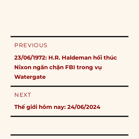
Post
PREVIOUS
navigation
Previous
23/06/1972: H.R. Haldeman hối thúc
post:
Nixon ngăn chặn FBI trong vụ
Watergate
NEXT
Next
Thế giới hôm nay: 24/06/2024
post: