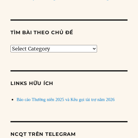
TÌM BÀI THEO CHỦ ĐỀ
Tìm
bài
theo
chủ
đề
LINKS HỮU ÍCH
Báo cáo Thường niên 2025 và Kêu gọi tài trợ năm 2026
NCQT TRÊN TELEGRAM