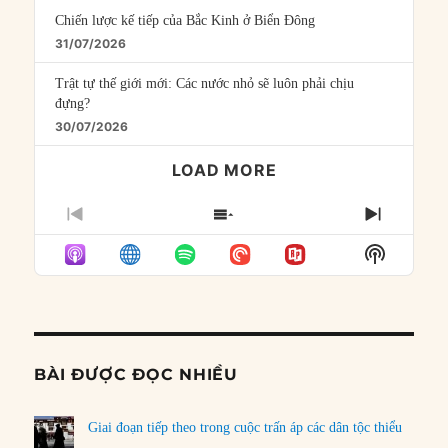
Chiến lược kế tiếp của Bắc Kinh ở Biển Đông
31/07/2026
Trật tự thế giới mới: Các nước nhỏ sẽ luôn phải chịu
đựng?
30/07/2026
LOAD MORE
PREVIOUS
SHOW
NEXT
EPISODE
EPISODES
EPISO
Show
LIST
Podcast
Informat
BÀI ĐƯỢC ĐỌC NHIỀU
Giai đoạn tiếp theo trong cuộc trấn áp các dân tộc thiểu