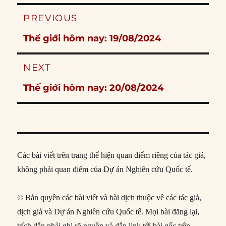
Post
PREVIOUS
navigation
Previous
Thế giới hôm nay: 19/08/2024
post:
NEXT
Next
Thế giới hôm nay: 20/08/2024
post:
Các bài viết trên trang thể hiện quan điểm riêng của tác giả,
không phải quan điểm của Dự án Nghiên cứu Quốc tế.
© Bản quyền các bài viết và bài dịch thuộc về các tác giả,
dịch giả và Dự án Nghiên cứu Quốc tế. Mọi bài đăng lại,
trích dẫn phải ghi rõ nguồn và dẫn link tới bài gốc trên