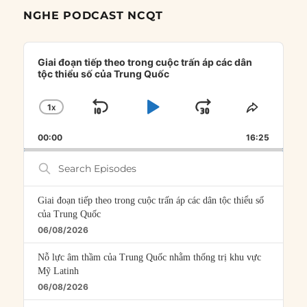
NGHE PODCAST NCQT
Audio
Player
Giai đoạn tiếp theo trong cuộc trấn áp các dân
tộc thiểu số của Trung Quốc
1
X
SKIP
PLAY
JUMP
CHANGE
SHARE
PLAYBACK
THIS
BACKWARD
PAUSE
FORWARD
00:00
RATE
16:25
EPISOD
Search
Episodes
Giai đoạn tiếp theo trong cuộc trấn áp các dân tộc thiểu số
của Trung Quốc
06/08/2026
Nỗ lực âm thầm của Trung Quốc nhằm thống trị khu vực
Mỹ Latinh
06/08/2026