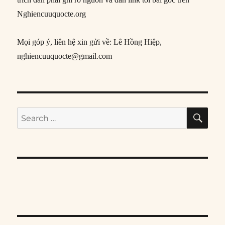
Nghiencuuquocte.org
Mọi góp ý, liên hệ xin gửi về: Lê Hồng Hiệp,
nghiencuuquocte@gmail.com
SE
Search
for: