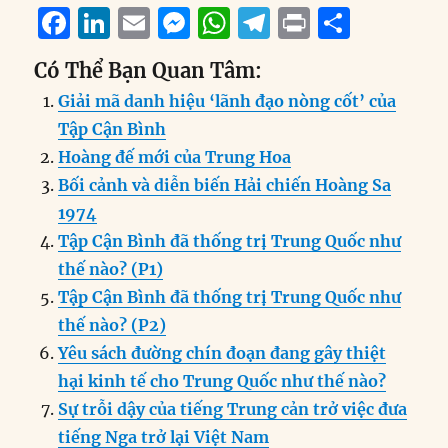
F
Li
E
M
W
T
P
S
a
n
m
e
h
el
ri
h
Có Thể Bạn Quan Tâm:
c
k
ai
ss
at
e
n
a
Giải mã danh hiệu ‘lãnh đạo nòng cốt’ của
e
e
l
e
s
g
t
re
Tập Cận Bình
b
d
n
A
r
Hoàng đế mới của Trung Hoa
o
I
g
p
a
Bối cảnh và diễn biến Hải chiến Hoàng Sa
o
n
er
p
m
1974
k
Tập Cận Bình đã thống trị Trung Quốc như
thế nào? (P1)
Tập Cận Bình đã thống trị Trung Quốc như
thế nào? (P2)
Yêu sách đường chín đoạn đang gây thiệt
hại kinh tế cho Trung Quốc như thế nào?
Sự trỗi dậy của tiếng Trung cản trở việc đưa
tiếng Nga trở lại Việt Nam