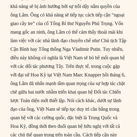
khả năng sẽ bị ảnh hưởng bởi sự trỗi dậy nắm quyền của
ông Lâm. Ông có khả năng sẽ tiếp tục cách tiếp cận “ngoại
giao cây tre” của cố Tổng Bí thư Nguyễn Phú Trọng. Vốn
mang gốc an ninh, ông Lâm có thể cảm thấy thoải mái khi
làm việc với các nhà lãnh đạo chuyên chế như Chủ tịch Tập
Cận Bình hay Tổng thống Nga Vladimir Putin. Tuy nhiên,
điều này không có nghĩa là Việt Nam sẽ bỏ bê mối quan hệ
với các đối tác phương Tây. Trên thực tế, trong cuộc gặp
với đại sứ Hoa Kỳ tại Việt Nam Marc Knapper hồi tháng 6,
ông Lâm đã nhấn mạnh tầm quan trọng của sự hợp tác chặt
chẽ giữa hai nước nhằm triển khai quan hệ Đối tác Chiến
lược Toàn diện mới thiết lập. Nói cách khác, dưới sự lãnh
đạo của ông, Việt Nam sẽ tiếp tục duy trì cân bằng trong
quan hệ với các cường quốc, đặc biệt là Trung Quốc và
Hoa Kỳ, đồng thời theo đuổi quan hệ hữu nghị với tất cả
các chủ thể quan trọng trên toàn cầu. Cách tiếp cận này