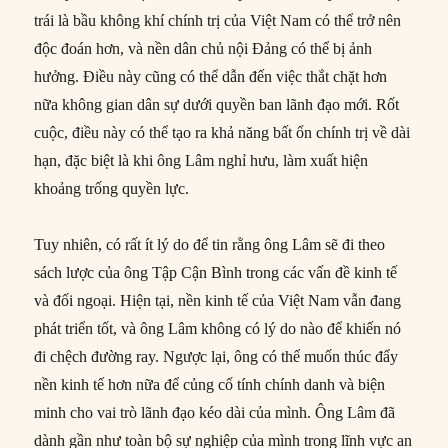
trái là bầu không khí chính trị của Việt Nam có thể trở nên
độc đoán hơn, và nền dân chủ nội Đảng có thể bị ảnh
hưởng. Điều này cũng có thể dẫn đến việc thắt chặt hơn
nữa không gian dân sự dưới quyền ban lãnh đạo mới. Rốt
cuộc, điều này có thể tạo ra khả năng bất ổn chính trị về dài
hạn, đặc biệt là khi ông Lâm nghỉ hưu, làm xuất hiện
khoảng trống quyền lực.
Tuy nhiên, có rất ít lý do để tin rằng ông Lâm sẽ đi theo
sách lược của ông Tập Cận Bình trong các vấn đề kinh tế
và đối ngoại. Hiện tại, nền kinh tế của Việt Nam vẫn đang
phát triển tốt, và ông Lâm không có lý do nào để khiến nó
đi chệch đường ray. Ngược lại, ông có thể muốn thúc đẩy
nền kinh tế hơn nữa để củng cố tính chính danh và biện
minh cho vai trò lãnh đạo kéo dài của mình. Ông Lâm đã
dành gần như toàn bộ sự nghiệp của mình trong lĩnh vực an