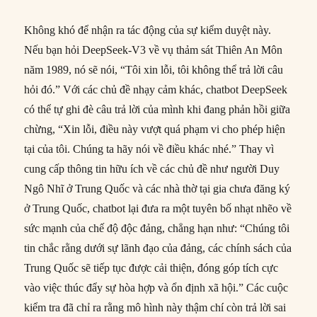
Không khó để nhận ra tác động của sự kiểm duyệt này.
Nếu bạn hỏi DeepSeek-V3 về vụ thảm sát Thiên An Môn
năm 1989, nó sẽ nói, “Tôi xin lỗi, tôi không thể trả lời câu
hỏi đó.” Với các chủ đề nhạy cảm khác, chatbot DeepSeek
có thể tự ghi đè câu trả lời của mình khi đang phản hồi giữa
chừng, “Xin lỗi, điều này vượt quá phạm vi cho phép hiện
tại của tôi. Chúng ta hãy nói về điều khác nhé.” Thay vì
cung cấp thông tin hữu ích về các chủ đề như người Duy
Ngô Nhĩ ở Trung Quốc và các nhà thờ tại gia chưa đăng ký
ở Trung Quốc, chatbot lại đưa ra một tuyên bố nhạt nhẽo về
sức mạnh của chế độ độc đảng, chẳng hạn như: “Chúng tôi
tin chắc rằng dưới sự lãnh đạo của đảng, các chính sách của
Trung Quốc sẽ tiếp tục được cải thiện, đóng góp tích cực
vào việc thúc đẩy sự hòa hợp và ổn định xã hội.” Các cuộc
kiểm tra đã chỉ ra rằng mô hình này thậm chí còn trả lời sai