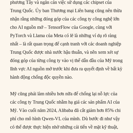
phương Tây và ngăn cản việc sử dụng các chipset của
Trung Quốc. Ủy ban Thương mại Liên bang cũng nên thừa
nhận rằng những đóng góp của các công ty công nghệ lớn
cho AI nguồn mở – TensorFlow của Google, cùng với
PyTorch và Llama của Meta có lẽ là những ví dụ rõ ràng
nhất – là rất quan trọng để cạnh tranh với các doanh nghiệp
Trung Quốc được nhà nước hậu thuẫn, và nên xem xét sự
đóng góp của từng công ty vào vị thế dẫn đầu của Mỹ trong
lĩnh vực AI nguồn mở trước khi đưa ra quyết định về bất kỳ
hành động chống độc quyền nào.
Mỹ cũng phải làm nhiều hơn nữa để chống lại nỗ lực của
các công ty Trung Quốc nhằm hạ giá các sản phẩm AI của
Mỹ. Vào cuối năm 2024, Alibaba đã cắt giảm hơn 85% chi
phí cho mô hình Qwen-VL của mình. Dù bước đi như vậy
có thể được thực hiện nhờ những cải tiến về mặt kỹ thuật,