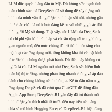
LLM độc quyền hàng đầu từ Mỹ. Dù lượng sức mạnh tính
toán chính xác mà DeepSeek đã sử dụng để xây dựng mô
hình của mình vẫn đang được tranh luận sôi nổi, nhưng gần
như chắc chắn là nó ít hơn đáng kể so với những gì các đối
thủ người Mỹ sử dụng. Thật vậy, các LLM của DeepSeek
có chi phí vận hành rất thấp và có sẵn rộng rãi trong không
gian nguồn mở, đến mức chúng đã trở thành nền tảng cho
một loạt các ứng dụng mới, từng không khả thi về mặt kinh
tế trước khi chúng được phát hành. Dù điều này không có
nghĩa là các LLM nguồn mở như DeepSeek sẽ chiếm lĩnh
toàn bộ thị trường, nhưng phản ứng nhanh chóng và áp đảo
dành cho chúng không nên bị bỏ qua. Kể từ đầu năm nay,
ứng dụng DeepSeek đã vượt qua ChatGPT để đứng đầu
Apple App Store; DeepSeek-R1 gần đây đã trở thành mô
hình được yêu thích nhất từ trước đến nay trên nền tảng
chia sẻ mô hình Hugging Face; và DeepSeek-R1 hiện đang