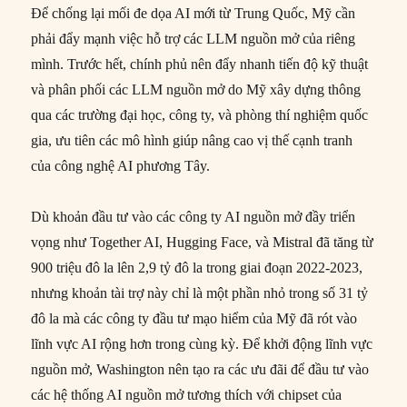
Để chống lại mối đe dọa AI mới từ Trung Quốc, Mỹ cần
phải đẩy mạnh việc hỗ trợ các LLM nguồn mở của riêng
mình. Trước hết, chính phủ nên đẩy nhanh tiến độ kỹ thuật
và phân phối các LLM nguồn mở do Mỹ xây dựng thông
qua các trường đại học, công ty, và phòng thí nghiệm quốc
gia, ưu tiên các mô hình giúp nâng cao vị thế cạnh tranh
của công nghệ AI phương Tây.
Dù khoản đầu tư vào các công ty AI nguồn mở đầy triển
vọng như Together AI, Hugging Face, và Mistral đã tăng từ
900 triệu đô la lên 2,9 tỷ đô la trong giai đoạn 2022-2023,
nhưng khoản tài trợ này chỉ là một phần nhỏ trong số 31 tỷ
đô la mà các công ty đầu tư mạo hiểm của Mỹ đã rót vào
lĩnh vực AI rộng hơn trong cùng kỳ. Để khởi động lĩnh vực
nguồn mở, Washington nên tạo ra các ưu đãi để đầu tư vào
các hệ thống AI nguồn mở tương thích với chipset của