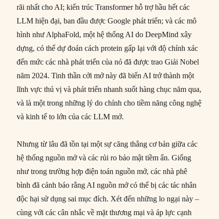
rãi nhất cho AI; kiến trúc Transformer hỗ trợ hầu hết các
LLM hiện đại, ban đầu được Google phát triển; và các mô
hình như AlphaFold, một hệ thống AI do DeepMind xây
dựng, có thể dự đoán cách protein gấp lại với độ chính xác
đến mức các nhà phát triển của nó đã được trao Giải Nobel
năm 2024. Tinh thần cởi mở này đã biến AI trở thành một
lĩnh vực thú vị và phát triển nhanh suốt hàng chục năm qua,
và là một trong những lý do chính cho tiềm năng công nghệ
và kinh tế to lớn của các LLM mở.
Nhưng từ lâu đã tồn tại một sự căng thẳng cơ bản giữa các
hệ thống nguồn mở và các rủi ro bảo mật tiềm ẩn. Giống
như trong trường hợp điện toán nguồn mở, các nhà phê
bình đã cảnh báo rằng AI nguồn mở có thể bị các tác nhân
độc hại sử dụng sai mục đích. Xét đến những lo ngại này –
cùng với các cân nhắc về mặt thương mại và áp lực cạnh