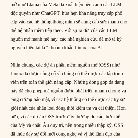
mở như Llama của Meta đã xuất hiện bên cạnh các LLM
độc quyền như ChatGPT, hứa hẹn khả năng truy cập phổ
cập vào các hệ thống thông minh sẽ cung cấp sức mạnh cho
thế hệ phần mềm tiếp theo. Với sự ra đời của các LLM
nguồn mở mạnh mẽ này, các nhà nghiên cứu đã mô tả kỷ
nguyên hiện tại là “khoảnh khắc Linux” của AI.
Nhìn chung, các dự án phần mềm nguồn mở (OSS) như
Linux đã được củng cố vì chúng có thể được các lập trình
viên trên toàn thế giới nâng cấp. Những đóng góp đa dạng
này đã cho phép mã nguồn được phát triển nhanh chóng và
tăng cường bảo mật, vì các hệ thống có thể được các kỹ sư
giỏi nhất của nhân loại đồng thời kiểm tra và cải thiện. Hơn
nữa, vì các dự án OSS trước đây thường do các thực thể
của Mỹ và châu Âu duy trì, nên trong nhiều thập kỷ, OSS
đã thúc đẩy sự đổi mới công nghệ và vị thế lãnh đạo của