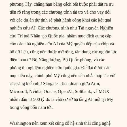
phương Tây, chẳng hạn bằng cách bắt buộc phải đặt ra ưu
tiên rõ ràng trong các chương trình tài trợ và cho vay đối
với các dự án dự tính sẽ phát hành công khai các kết quả
nghiên cứu AI. Các chương trình như Tài nguyên Nghiên
cứu Trí tuệ Nhân tạo Quốc gia, nhằm mục đích cung cấp
cho các nhà nghiên cứu AI của Mỹ quyền tiếp cận chip và
bộ dữ liệu, cũng nên được mở rộng, tận dụng các nguồn lực
điện toán từ Bộ Năng lượng, Bộ Quốc phòng, và các
phòng thí nghiệm nghiên cứu quốc gia. Để đạt được các
mục tiêu này, chính phủ Mỹ cũng nên cân nhắc hợp tác với
các sáng kiến như Stargate – liên doanh giữa Arm,
Microsoft, Nvidia, Oracle, OpenAI, Softbank, và MGX
nhằm đầu tư 500 tỷ đô la vào cơ sở hạ tầng AI mới tại Mỹ
trong vòng bốn năm tới.
Washington nên xem xét củng cố hệ sinh thái công nghệ