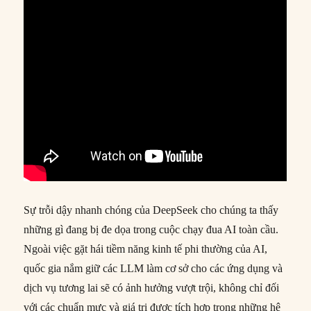
Sự trỗi dậy nhanh chóng của DeepSeek cho chúng ta thấy
những gì đang bị đe dọa trong cuộc chạy đua AI toàn cầu.
Ngoài việc gặt hái tiềm năng kinh tế phi thường của AI,
quốc gia nắm giữ các LLM làm cơ sở cho các ứng dụng và
dịch vụ tương lai sẽ có ảnh hưởng vượt trội, không chỉ đối
với các chuẩn mực và giá trị được tích hợp trong những hệ