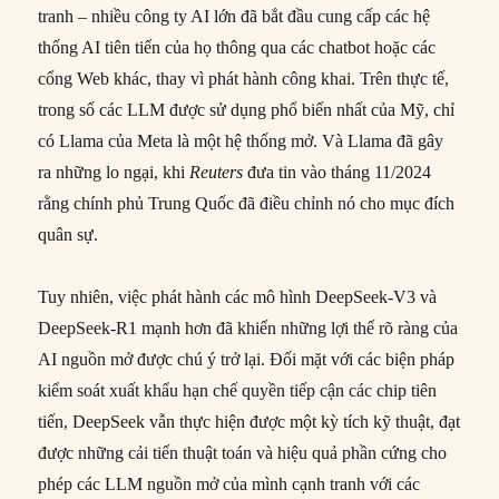
tranh – nhiều công ty AI lớn đã bắt đầu cung cấp các hệ
thống AI tiên tiến của họ thông qua các chatbot hoặc các
cổng Web khác, thay vì phát hành công khai. Trên thực tế,
trong số các LLM được sử dụng phổ biến nhất của Mỹ, chỉ
có Llama của Meta là một hệ thống mở. Và Llama đã gây
ra những lo ngại, khi
Reuters
đưa tin vào tháng 11/2024
rằng chính phủ Trung Quốc đã điều chỉnh nó cho mục đích
quân sự.
Tuy nhiên, việc phát hành các mô hình DeepSeek-V3 và
DeepSeek-R1 mạnh hơn đã khiến những lợi thế rõ ràng của
AI nguồn mở được chú ý trở lại. Đối mặt với các biện pháp
kiểm soát xuất khẩu hạn chế quyền tiếp cận các chip tiên
tiến, DeepSeek vẫn thực hiện được một kỳ tích kỹ thuật, đạt
được những cải tiến thuật toán và hiệu quả phần cứng cho
phép các LLM nguồn mở của mình cạnh tranh với các