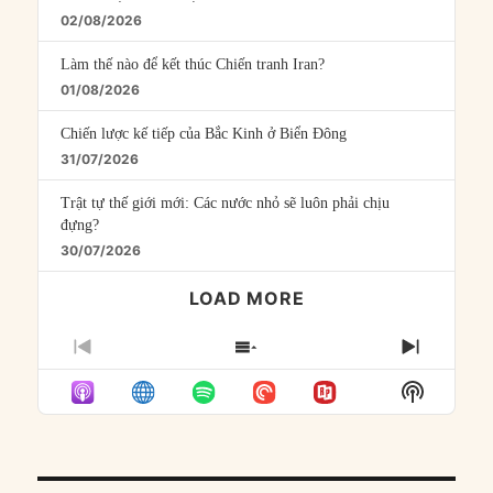
02/08/2026
Làm thế nào để kết thúc Chiến tranh Iran?
01/08/2026
Chiến lược kế tiếp của Bắc Kinh ở Biển Đông
31/07/2026
Trật tự thế giới mới: Các nước nhỏ sẽ luôn phải chịu
đựng?
30/07/2026
LOAD MORE
PREVIOUS
SHOW
NEXT
EPISODE
EPISODES
EPISO
Show
LIST
Podcast
Informat