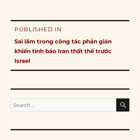
Post
PUBLISHED IN
navigation
Sai lầm trong công tác phản gián
khiến tình báo Iran thất thế trước
Israel
SE
Search
for: