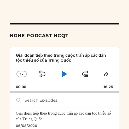
NGHE PODCAST NCQT
Audio
Player
Giai đoạn tiếp theo trong cuộc trấn áp các dân
tộc thiểu số của Trung Quốc
1
X
SKIP
PLAY
JUMP
CHANGE
SHARE
PLAYBACK
THIS
BACKWARD
PAUSE
FORWARD
00:00
RATE
16:25
EPISOD
Search
Episodes
Giai đoạn tiếp theo trong cuộc trấn áp các dân tộc thiểu số
của Trung Quốc
06/08/2026