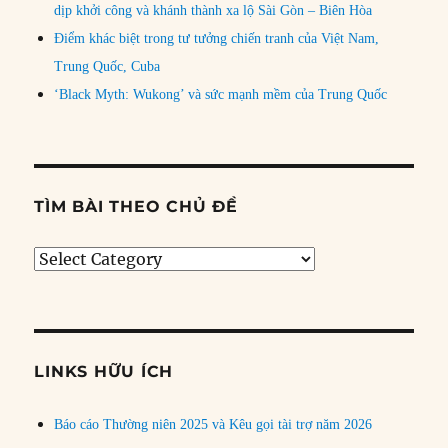
dịp khởi công và khánh thành xa lộ Sài Gòn – Biên Hòa
Điểm khác biệt trong tư tưởng chiến tranh của Việt Nam,
Trung Quốc, Cuba
‘Black Myth: Wukong’ và sức mạnh mềm của Trung Quốc
TÌM BÀI THEO CHỦ ĐỀ
Tìm
bài
theo
chủ
đề
LINKS HỮU ÍCH
Báo cáo Thường niên 2025 và Kêu gọi tài trợ năm 2026