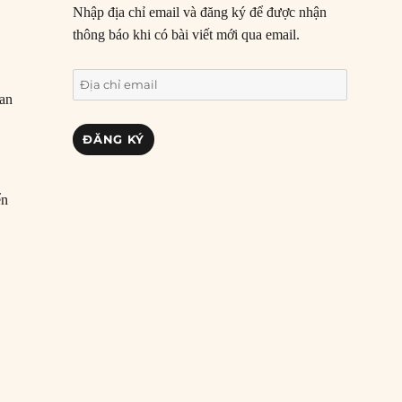
Nhập địa chỉ email và đăng ký để được nhận
thông báo khi có bài viết mới qua email.
Địa
uan
chỉ
email
ĐĂNG KÝ
ển
n