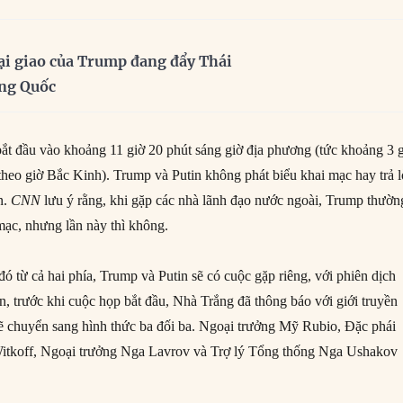
ại giao của Trump đang đẩy Thái
ung Quốc
ắt đầu vào khoảng 11 giờ 20 phút sáng giờ địa phương (tức khoảng 3 
theo giờ Bắc Kinh). Trump và Putin không phát biểu khai mạc hay trả l
n.
CNN
lưu ý rằng, khi gặp các nhà lãnh đạo nước ngoài, Trump thườn
 mạc, nhưng lần này thì không.
ó từ cả hai phía, Trump và Putin sẽ có cuộc gặp riêng, với phiên dịch
n, trước khi cuộc họp bắt đầu, Nhà Trắng đã thông báo với giới truyền
ẽ chuyển sang hình thức ba đối ba. Ngoại trưởng Mỹ Rubio, Đặc phái
itkoff, Ngoại trưởng Nga Lavrov và Trợ lý Tổng thống Nga Ushakov