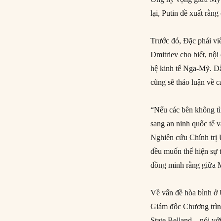
lại, Putin đề xuất rằng
Trước đó, Đặc phái vi
Dmitriev cho biết, nộ
hệ kinh tế Nga-Mỹ. Dẫ
cũng sẽ thảo luận về c
“Nếu các bên không tì
sang an ninh quốc tế 
Nghiên cứu Chính trị 
đều muốn thể hiện sự 
đồng minh rằng giữa 
Về vấn đề hòa bình ở 
Giám đốc Chương trìn
State Belland – nói vớ