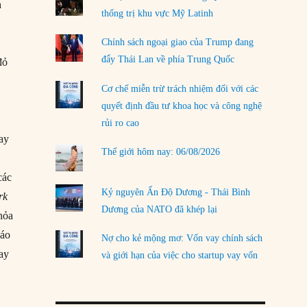
h
thống trị khu vực Mỹ Latinh
LOAD MORE
Chính sách ngoại giao của Trump đang
đẩy Thái Lan về phía Trung Quốc
đỏ
n
Cơ chế miễn trừ trách nhiệm đối với các
quyết định đầu tư khoa học và công nghệ
rủi ro cao
tay
Thế giới hôm nay: 06/08/2026
các
Kỷ nguyên Ấn Độ Dương - Thái Bình
rk
Dương của NATO đã khép lại
thỏa
báo
Nợ cho kẻ mộng mơ: Vốn vay chính sách
tay
và giới hạn của việc cho startup vay vốn
n