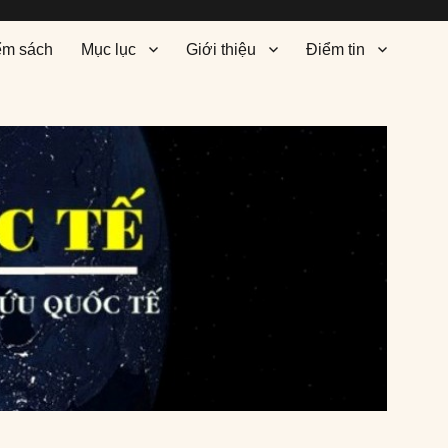
ểm sách
Mục lục
Giới thiệu
Điểm tin