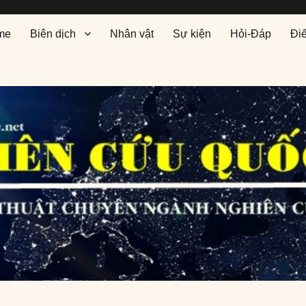
me
Biên dịch
Nhân vật
Sự kiện
Hỏi-Đáp
Đi