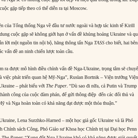
 cuộc gặp tiếp theo có thể diễn ra tại Moscow.
ên của Tổng thống Nga về đầu tư nước ngoài và hợp tác kinh tế Kirill
i dung cuộc gặp sẽ không giới hạn ở vấn đề khủng hoảng Ukraine và q
n lời một nguồn tin nội bộ, hãng thông tấn Nga
TASS
cho biết, hai bên
ác vấn đề an ninh chiến lược toàn cầu.
m ra được mô hình điều chỉnh vấn đề Nga-Ukraine, trọng tâm sẽ chuy
và việc phát triển quan hệ Mỹ-Nga”, Ruslan Bortnik – Viện trưởng Việ
Ukraine – phát biểu với
The Paper
. “Dù sao đi nữa, cả Putin và Trump
thành công của cuộc đàm phán, để gửi thông điệp đến các đối thủ và
Mỹ và Nga hoàn toàn có khả năng đạt được một thỏa thuận.”
Ukraine, Lena Surzhko-Harned – một học giả gốc Ukraine và là Phó
h Chính sách Công, Phó Giáo sư Khoa học Chính trị tại Đại học Penn
i
The Paper
: “Xung đột Nga-Ukraine khó có khả năng được giải quyết