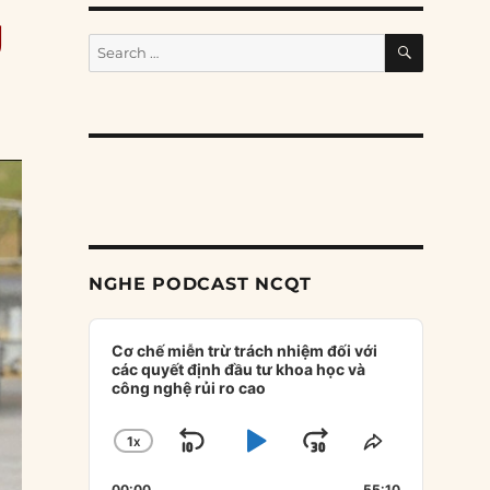
g
SEARCH
Search
for:
NGHE PODCAST NCQT
Audio
Player
Cơ chế miễn trừ trách nhiệm đối với
các quyết định đầu tư khoa học và
công nghệ rủi ro cao
1
X
SKIP
PLAY
JUMP
CHANGE
SHARE
PLAYBACK
THIS
BACKWARD
PAUSE
FORWARD
00:00
55:10