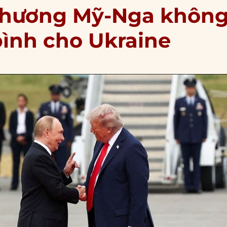
phương Mỹ-Nga khôn
bình cho Ukraine