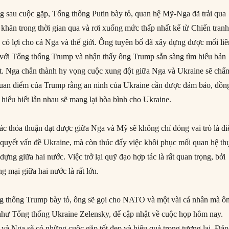
g sau cuộc gặp, Tổng thống Putin bày tỏ, quan hệ Mỹ-Nga đã trải qua
 khăn trong thời gian qua và rơi xuống mức thấp nhất kể từ Chiến tran
có lợi cho cả Nga và thế giới. Ông tuyên bố đã xây dựng được mối liê
đẹp với Tổng thống Trump và nhận thấy ông Trump sẵn sàng tìm hiểu bản
t. Nga chân thành hy vọng cuộc xung đột giữa Nga và Ukraine sẽ chấ
quan điểm của Trump rằng an ninh của Ukraine cần được đảm bảo, đồn
 hiểu biết lẫn nhau sẽ mang lại hòa bình cho Ukraine.
các thỏa thuận đạt được giữa Nga và Mỹ sẽ không chỉ đóng vai trò là đ
i quyết vấn đề Ukraine, mà còn thúc đẩy việc khôi phục mối quan hệ th
dựng giữa hai nước. Việc trở lại quỹ đạo hợp tác là rất quan trọng, bởi
g mại giữa hai nước là rất lớn.
ng thống Trump bày tỏ, ông sẽ gọi cho NATO và một vài cá nhân mà ô
như Tổng thống Ukraine Zelensky, để cập nhật về cuộc họp hôm nay.
à Nga sẽ có những cuộc gặp tốt đẹp và hiệu quả trong tương lai. Đáp