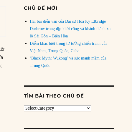
CHỦ ĐỀ MỚI
Hai bài diễn văn của Đại sứ Hoa Kỳ Elbridge
Durbrow trong dịp khởi công và khánh thành xa
lộ Sài Gòn – Biên Hòa
Điểm khác biệt trong tư tưởng chiến tranh của
giờ
Việt Nam, Trung Quốc, Cuba
ời
‘Black Myth: Wukong’ và sức mạnh mềm của
g
Trung Quốc
TÌM BÀI THEO CHỦ ĐỀ
Tìm
bài
theo
chủ