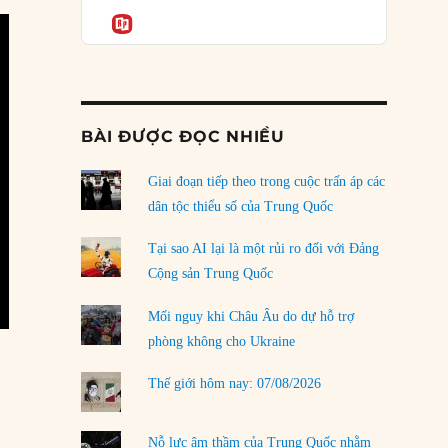
Podcast
của phe cánh hữu mới
Informatio
04/08/2026
Tại sao Trung Quốc phủ nhận cuộc gặp với
Ngoại trưởng Nhật Bản?
04/08/2026
BÀI ĐƯỢC ĐỌC NHIỀU
Điểm mù chiến lược của Trump tại Thái Bình
Dương
Giai đoạn tiếp theo trong cuộc trấn áp các
03/08/2026
dân tộc thiểu số của Trung Quốc
Đặt cược vào thất bại: Các quỹ đầu tư mạo
Tại sao AI lại là một rủi ro đối với Đảng
hiểm quốc gia và khía cạnh chính trị của vốn
Cộng sản Trung Quốc
rủi ro
02/08/2026
Mối nguy khi Châu Âu do dự hỗ trợ
phòng không cho Ukraine
Làm thế nào để kết thúc Chiến tranh Iran?
01/08/2026
Thế giới hôm nay: 07/08/2026
Chiến lược kế tiếp của Bắc Kinh ở Biển Đông
31/07/2026
Nỗ lực âm thầm của Trung Quốc nhằm