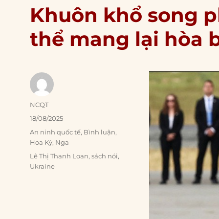
Khuôn khổ song 
thể mang lại hòa 
Author
NCQT
Posted
18/08/2025
on
Categories
An ninh quốc tế
,
Bình luận
,
Hoa Kỳ
,
Nga
Tags
Lê Thị Thanh Loan
,
sách nói
,
Ukraine