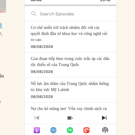
RATE
EPISODE
Search
Episodes
桌
Cơ chế miễn trừ trách nhiệm đối với các
r
,
quyết định đầu tư khoa học và công nghệ rủi
ro cao
08/08/2026
Giai đoạn tiếp theo trong cuộc trấn áp các dân
tộc thiểu số của Trung Quốc
06/08/2026
ầu
Nỗ lực âm thầm của Trung Quốc nhằm thống
trị khu vực Mỹ Latinh
06/08/2026
n
Nợ cho kẻ mộng mơ: Vốn vay chính sách và
giới hạn của việc cho startup vay vốn
PREVIOUS
SHOW
NEXT
05/08/2026
EPISODE
EPISODES
EPISODE
Show
LIST
Mỹ Latinh đang trở thành “phòng thí nghiệm”