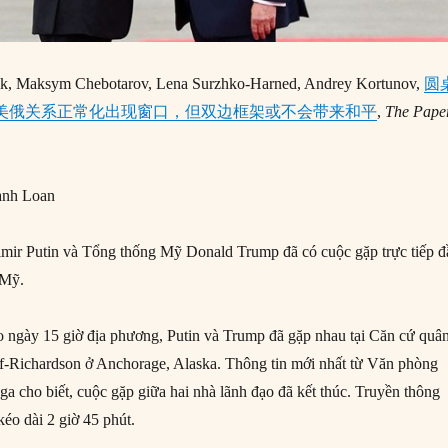
ik, Maksym Chebotarov, Lena Surzhko-Harned, Andrey Kortunov,
圆
：美俄关系正常化出现窗口，但双边框架或不会带来和平
,
The Pape
anh Loan
mir Putin và Tổng thống Mỹ Donald Trump đã có cuộc gặp trực tiếp đ
 Mỹ.
o ngày 15 giờ địa phương, Putin và Trump đã gặp nhau tại Căn cứ quâ
f-Richardson ở Anchorage, Alaska. Thông tin mới nhất từ Văn phòng
a cho biết, cuộc gặp giữa hai nhà lãnh đạo đã kết thúc. Truyền thông
éo dài 2 giờ 45 phút.