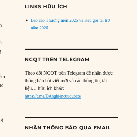
đề
LINKS HỮU ÍCH
h
Báo cáo Thường niên 2025 và Kêu gọi tài trợ
n
năm 2026
m
g
NCQT TRÊN TELEGRAM
Theo dõi NCQT trên Telegram để nhận được
iểm
thông báo bài viết mới và các thông tin, tài
ực
liệu… hữu ích khác:
https://t.me/DAnghiencuuquocte
ng
NHẬN THÔNG BÁO QUA EMAIL