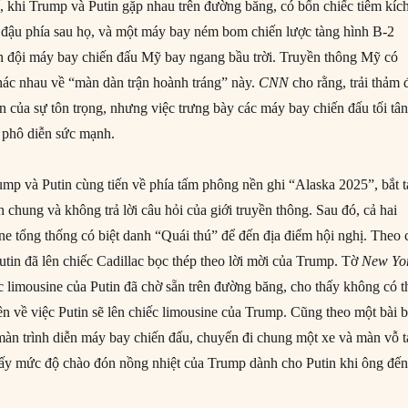
í, khi Trump và Putin gặp nhau trên đường băng, có bốn chiếc tiêm kíc
 đậu phía sau họ, và một máy bay ném bom chiến lược tàng hình B-2
ên đội máy bay chiến đấu Mỹ bay ngang bầu trời. Truyền thông Mỹ có
khác nhau về “màn dàn trận hoành tráng” này.
CNN
cho rằng, trải thảm 
n của sự tôn trọng, nhưng việc trưng bày các máy bay chiến đấu tối tâ
 phô diễn sức mạnh.
ump và Putin cùng tiến về phía tấm phông nền ghi “Alaska 2025”, bắt 
 chung và không trả lời câu hỏi của giới truyền thông. Sau đó, cả hai
ne tổng thống có biệt danh “Quái thú” để đến địa điểm hội nghị. Theo 
utin đã lên chiếc Cadillac bọc thép theo lời mời của Trump. Tờ
New Yo
ếc limousine của Putin đã chờ sẵn trên đường băng, cho thấy không có 
ên về việc Putin sẽ lên chiếc limousine của Trump. Cũng theo một bài 
màn trình diễn máy bay chiến đấu, chuyến đi chung một xe và màn vỗ 
ấy mức độ chào đón nồng nhiệt của Trump dành cho Putin khi ông đế