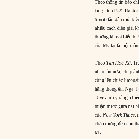
Theo thông tin báo ch
tàng hình F-22 Raptor
Spirit dẫn đầu một bi
nhiều cách diễn giải 
thường là một biểu hiệ
của Mỹ lại là một màn
Theo
Tân Hoa Xã
, Tr
nhau lần nữa, chụp ảnh
cùng lên chiếc limousi
hãng thông tấn Nga, P
Times
lưu ý rằng, chi
thuận trước giữa hai b
của
New York Times
, 
chào mừng đều cho th
Mỹ.