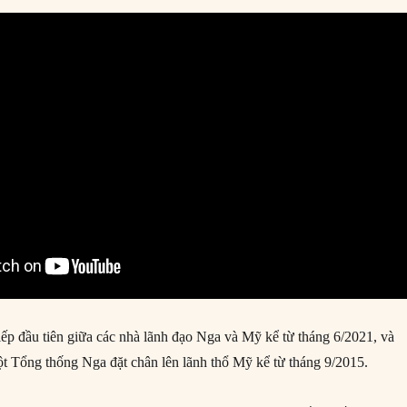
tiếp đầu tiên giữa các nhà lãnh đạo Nga và Mỹ kể từ tháng 6/2021, và
một Tổng thống Nga đặt chân lên lãnh thổ Mỹ kể từ tháng 9/2015.