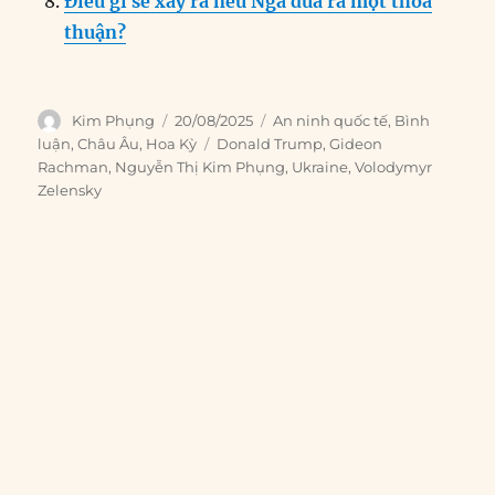
Điều gì sẽ xảy ra nếu Nga đưa ra một thỏa
thuận?
Author
Posted
Categories
Kim Phụng
20/08/2025
An ninh quốc tế
,
Bình
on
Tags
luận
,
Châu Âu
,
Hoa Kỳ
Donald Trump
,
Gideon
Rachman
,
Nguyễn Thị Kim Phụng
,
Ukraine
,
Volodymyr
Zelensky