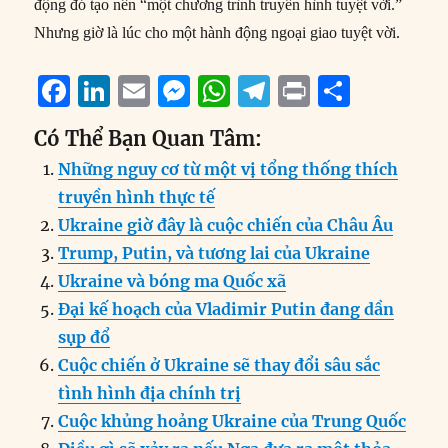
động đó tạo nên “một chương trình truyền hình tuyệt vời.”
Nhưng giờ là lúc cho một hành động ngoại giao tuyệt vời.
F
Li
E
M
W
T
P
S
a
n
m
e
h
el
ri
h
Có Thể Bạn Quan Tâm:
c
k
ai
ss
at
e
n
a
Những nguy cơ từ một vị tổng thống thích
e
e
l
e
s
g
t
re
truyền hình thực tế
b
d
n
A
r
Ukraine giờ đây là cuộc chiến của Châu Âu
o
I
g
p
a
Trump, Putin, và tương lai của Ukraine
o
n
er
p
m
Ukraine và bóng ma Quốc xã
k
Đại kế hoạch của Vladimir Putin đang dần
sụp đổ
Cuộc chiến ở Ukraine sẽ thay đổi sâu sắc
tình hình địa chính trị
Cuộc khủng hoảng Ukraine của Trung Quốc