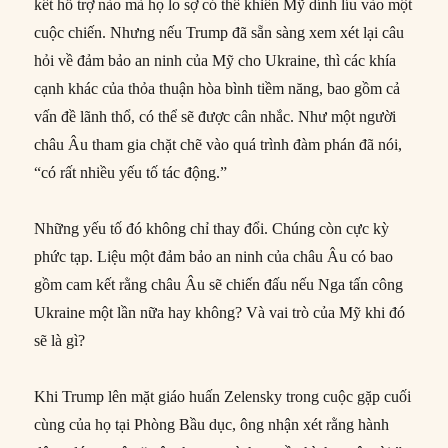
kết hỗ trợ nào mà họ lo sợ có thể khiến Mỹ dính líu vào một
cuộc chiến. Nhưng nếu Trump đã sẵn sàng xem xét lại câu
hỏi về đảm bảo an ninh của Mỹ cho Ukraine, thì các khía
cạnh khác của thỏa thuận hòa bình tiềm năng, bao gồm cả
vấn đề lãnh thổ, có thể sẽ được cân nhắc. Như một người
châu Âu tham gia chặt chẽ vào quá trình đàm phán đã nói,
“có rất nhiều yếu tố tác động.”
Những yếu tố đó không chỉ thay đổi. Chúng còn cực kỳ
phức tạp. Liệu một đảm bảo an ninh của châu Âu có bao
gồm cam kết rằng châu Âu sẽ chiến đấu nếu Nga tấn công
Ukraine một lần nữa hay không? Và vai trò của Mỹ khi đó
sẽ là gì?
Khi Trump lên mặt giáo huấn Zelensky trong cuộc gặp cuối
cùng của họ tại Phòng Bầu dục, ông nhận xét rằng hành