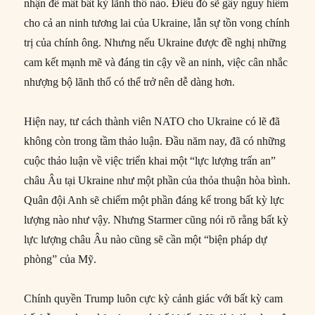
nhận để mất bất kỳ lãnh thổ nào. Điều đó sẽ gây nguy hiểm
cho cả an ninh tương lai của Ukraine, lẫn sự tồn vong chính
trị của chính ông. Nhưng nếu Ukraine được đề nghị những
cam kết mạnh mẽ và đáng tin cậy về an ninh, việc cân nhắc
nhượng bộ lãnh thổ có thể trở nên dễ dàng hơn.
Hiện nay, tư cách thành viên NATO cho Ukraine có lẽ đã
không còn trong tầm thảo luận. Đầu năm nay, đã có những
cuộc thảo luận về việc triển khai một “lực lượng trấn an”
châu Âu tại Ukraine như một phần của thỏa thuận hòa bình.
Quân đội Anh sẽ chiếm một phần đáng kể trong bất kỳ lực
lượng nào như vậy. Nhưng Starmer cũng nói rõ rằng bất kỳ
lực lượng châu Âu nào cũng sẽ cần một “biện pháp dự
phòng” của Mỹ.
Chính quyền Trump luôn cực kỳ cảnh giác với bất kỳ cam