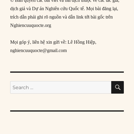
© Bản quyền các bài viết và bài dịch thuộc về các tác giả,
dịch giả và Dự án Nghiên cứu Quốc tế. Mọi bài đăng lại,
trích dẫn phải ghi rõ nguồn và dẫn link tới bài gốc trên
Nghiencuuquocte.org
Mọi góp ý, liên hệ xin gửi về: Lê Hồng Hiệp,
nghiencuuquocte@gmail.com
SE
Search
for: