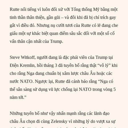
Rutte nổi tiếng vì luôn đối xử với Tổng thống Mỹ bằng một
tinh thần thân thiện, gần gũi – và đôi khi đã bị chỉ trích gay
gắt vì điều đó. Nhưng nụ cười tươi của Rutte có lẽ đang che
giấu một sự khác biệt quan điểm sâu sắc đối với một số cố
vấn thân cận nhất của Trump.
Steve Witkoff, người đang là đặc phái viên của Trump tại
Điện Kremlin, hồi tháng 3 đã tuyên bố rằng thật “vô lý” khi
cho rằng Nga đang chuẩn bị xâm lược châu Âu hoặc các
nước NATO. Ngược lại, Rutte đã cảnh báo rằng “Nga có
thể sẵn sàng sử dụng vũ lực chống lại NATO trong vòng 5
năm tới.”
Những tuyên bố như vậy nhấn mạnh rằng các lãnh đạo
châu Âu chọn đi cùng Zelensky vì những lý do vượt xa sự