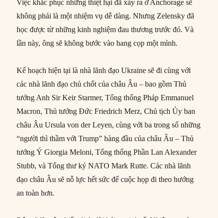
Việc khắc phục những thiệt hại đã xảy ra ở Anchorage sẽ
không phải là một nhiệm vụ dễ dàng. Nhưng Zelensky đã
học được từ những kinh nghiệm đau thương trước đó. Và
lần này, ông sẽ không bước vào hang cọp một mình.
Kế hoạch hiện tại là nhà lãnh đạo Ukraine sẽ đi cùng với
các nhà lãnh đạo chủ chốt của châu Âu – bao gồm Thủ
tướng Anh Sir Keir Starmer, Tổng thống Pháp Emmanuel
Macron, Thủ tướng Đức Friedrich Merz, Chủ tịch Ủy ban
châu Âu Ursula von der Leyen, cùng với ba trong số những
“người thì thầm với Trump” hàng đầu của châu Âu – Thủ
tướng Ý Giorgia Meloni, Tổng thống Phần Lan Alexander
Stubb, và Tổng thư ký NATO Mark Rutte. Các nhà lãnh
đạo châu Âu sẽ nỗ lực hết sức để cuộc họp đi theo hướng
an toàn hơn.