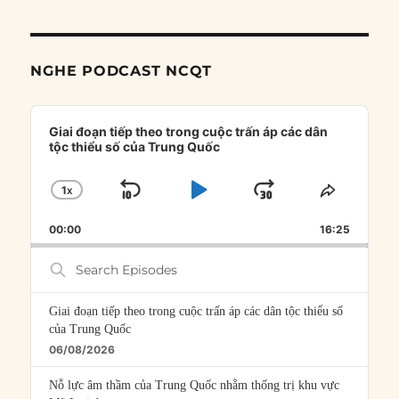
NGHE PODCAST NCQT
Audio
Player
Giai đoạn tiếp theo trong cuộc trấn áp các dân
tộc thiểu số của Trung Quốc
1
X
SKIP
PLAY
JUMP
CHANGE
SHARE
PLAYBACK
THIS
BACKWARD
PAUSE
FORWARD
00:00
RATE
16:25
EPISOD
Search
Episodes
Giai đoạn tiếp theo trong cuộc trấn áp các dân tộc thiểu số
của Trung Quốc
06/08/2026
Nỗ lực âm thầm của Trung Quốc nhằm thống trị khu vực