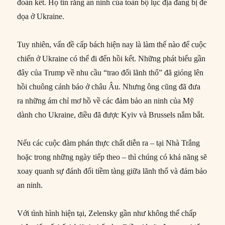
đoàn kết. Họ tin rằng an ninh của toàn bộ lục địa đang bị đe
dọa ở Ukraine.
Tuy nhiên, vấn đề cấp bách hiện nay là làm thế nào để cuộc
chiến ở Ukraine có thể đi đến hồi kết. Những phát biểu gần
đây của Trump về nhu cầu “trao đổi lãnh thổ” đã gióng lên
hồi chuông cảnh báo ở châu Âu. Nhưng ông cũng đã đưa
ra những ám chỉ mơ hồ về các đảm bảo an ninh của Mỹ
dành cho Ukraine, điều đã được Kyiv và Brussels nắm bắt.
Nếu các cuộc đàm phán thực chất diễn ra – tại Nhà Trắng
hoặc trong những ngày tiếp theo – thì chúng có khả năng sẽ
xoay quanh sự đánh đổi tiềm tàng giữa lãnh thổ và đảm bảo
an ninh.
Với tình hình hiện tại, Zelensky gần như không thể chấp