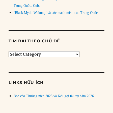
Trung Quốc, Cuba
‘Black Myth: Wukong’ và sức mạnh mềm của Trung Quốc
TÌM BÀI THEO CHỦ ĐỀ
Tìm
bài
theo
chủ
đề
LINKS HỮU ÍCH
Báo cáo Thường niên 2025 và Kêu gọi tài trợ năm 2026