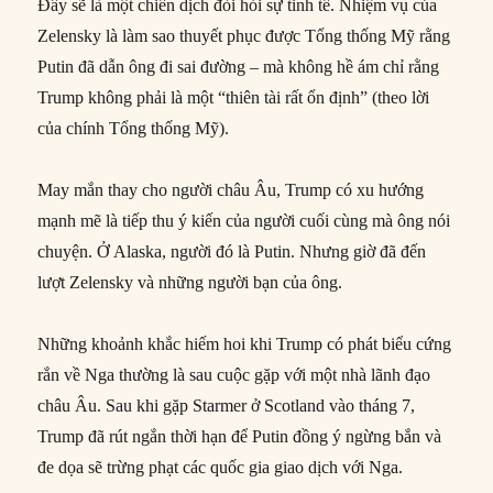
Đây sẽ là một chiến dịch đòi hỏi sự tinh tế. Nhiệm vụ của
Zelensky là làm sao thuyết phục được Tổng thống Mỹ rằng
Putin đã dẫn ông đi sai đường – mà không hề ám chỉ rằng
Trump không phải là một “thiên tài rất ổn định” (theo lời
của chính Tổng thống Mỹ).
May mắn thay cho người châu Âu, Trump có xu hướng
mạnh mẽ là tiếp thu ý kiến của người cuối cùng mà ông nói
chuyện. Ở Alaska, người đó là Putin. Nhưng giờ đã đến
lượt Zelensky và những người bạn của ông.
Những khoảnh khắc hiếm hoi khi Trump có phát biểu cứng
rắn về Nga thường là sau cuộc gặp với một nhà lãnh đạo
châu Âu. Sau khi gặp Starmer ở Scotland vào tháng 7,
Trump đã rút ngắn thời hạn để Putin đồng ý ngừng bắn và
đe dọa sẽ trừng phạt các quốc gia giao dịch với Nga.