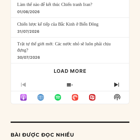
Làm thế nào để kết thúc Chiến tranh Iran?
01/08/2026
Chiến lược kế tiếp của Bắc Kinh ở Biển Đông
31/07/2026
Trật tự thế giới mới: Các nước nhỏ sẽ luôn phải chịu
đựng?
30/07/2026
LOAD MORE
PREVIOUS
SHOW
NEXT
EPISODE
EPISODES
EPISO
Show
LIST
Podcast
Informat
BÀI ĐƯỢC ĐỌC NHIỀU