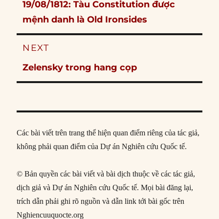
Previous
19/08/1812: Tàu Constitution được
post:
mệnh danh là Old Ironsides
NEXT
Next
Zelensky trong hang cọp
post:
Các bài viết trên trang thể hiện quan điểm riêng của tác giả,
không phải quan điểm của Dự án Nghiên cứu Quốc tế.
© Bản quyền các bài viết và bài dịch thuộc về các tác giả,
dịch giả và Dự án Nghiên cứu Quốc tế. Mọi bài đăng lại,
trích dẫn phải ghi rõ nguồn và dẫn link tới bài gốc trên
Nghiencuuquocte.org