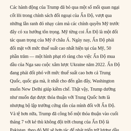
Các hành động của Trump đã bỏ qua một số mối quan ngại
cốt lõi trong chính sách đối ngoại của Ấn Độ, vượt qua
những lằn ranh đỏ nhạy cảm mà các chính quyền Mỹ trước
đây có xu hướng tôn trọng. Mỹ từng coi Ấn Độ là một đối
tác quan trọng của Mỹ ở châu Á. Ngày nay, Ấn Độ phải
đối mặt với mức thuế suất cao nhất hiện tại của Mỹ, 50
phần trăm — một hình phạt rõ ràng cho việc Ấn Độ mua
dầu của Nga sau cuộc xâm lược Ukraine năm 2022. Ấn Độ
đang phải đối phó với mức thuế suất cao hơn cả Trung
Quốc, quốc gia mà, ít nhất cho đến gần đây, Washington
muốn New Delhi giúp kiềm chế. Thật vậy, Trump dường
như muốn đạt được thỏa thuận với Trung Quốc hơn là
nhượng bộ lập trường cứng rắn của mình đối với Ấn Độ.
Và tệ hơn nữa, Trump đã công bố một thỏa thuận vào cuối
tháng 7 với kẻ thù không đội trời chung của Ấn Độ là
Pakistan, theo đó Mỹ sẽ hợp tác để phát triển trữ lượng dầu