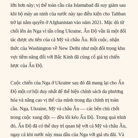
lớn hơn này; vị thế toàn cầu của Islamabad đã suy giảm sau
khi bộ máy an ninh của nước này tạo điều kiện cho Taliban
trở lại nắm quyền ở Afghanistan vào năm 2021. Mặc dù từ
chối lên án Nga vì tấn công Ukraine, Ấn Độ vẫn là một đối
tác được ưu tiên của cả Mỹ và châu Âu. Rốt cuộc, nhận
thức của Washington về New Delhi như một đối trọng khu
vực tiềm năng đối với Bắc Kinh đã củng cố giá trị chiến
lược của Ấn Độ.
Cuộc chiến của Nga ở Ukraine sau đó đã mang lại cho Ấn
Độ một cơ hội duy nhất để thể hiện chính sách đa phương
hóa và nâng cao vị thế của mình trong địa chính trị toàn
cầu. Nga, Ukraine, Mỹ và châu Âu — các bên chủ chốt
trong cuộc xung đột — đều lôi kéo Ấn Độ. Trong quá trình
đó, Ấn Độ đã có thể duy trì quan hệ với cả Mỹ và châu Âu,
ngay cả khi nước này mua dầu của Nga với giá ưu đãi. Và