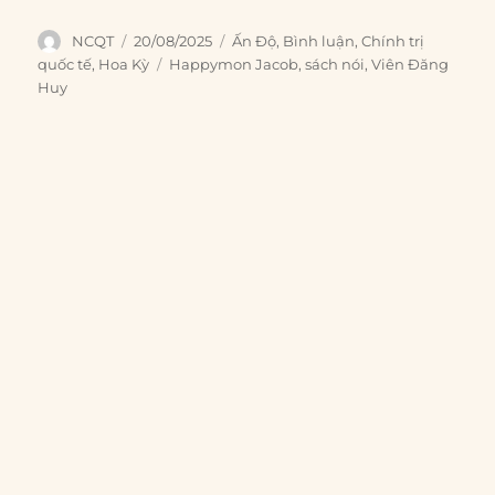
Author
Posted
Categories
NCQT
20/08/2025
Ấn Độ
,
Bình luận
,
Chính trị
on
Tags
quốc tế
,
Hoa Kỳ
Happymon Jacob
,
sách nói
,
Viên Đăng
Huy