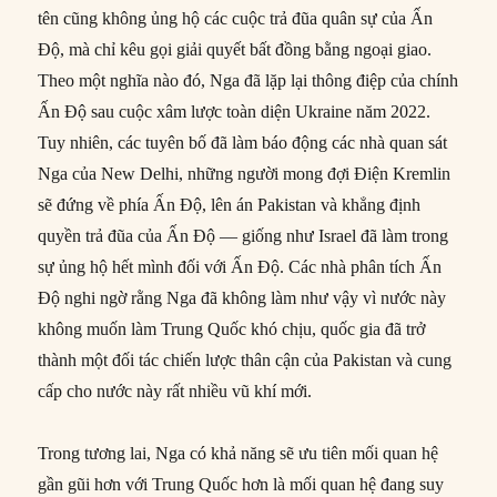
tên cũng không ủng hộ các cuộc trả đũa quân sự của Ấn
Độ, mà chỉ kêu gọi giải quyết bất đồng bằng ngoại giao.
Theo một nghĩa nào đó, Nga đã lặp lại thông điệp của chính
Ấn Độ sau cuộc xâm lược toàn diện Ukraine năm 2022.
Tuy nhiên, các tuyên bố đã làm báo động các nhà quan sát
Nga của New Delhi, những người mong đợi Điện Kremlin
sẽ đứng về phía Ấn Độ, lên án Pakistan và khẳng định
quyền trả đũa của Ấn Độ — giống như Israel đã làm trong
sự ủng hộ hết mình đối với Ấn Độ. Các nhà phân tích Ấn
Độ nghi ngờ rằng Nga đã không làm như vậy vì nước này
không muốn làm Trung Quốc khó chịu, quốc gia đã trở
thành một đối tác chiến lược thân cận của Pakistan và cung
cấp cho nước này rất nhiều vũ khí mới.
Trong tương lai, Nga có khả năng sẽ ưu tiên mối quan hệ
gần gũi hơn với Trung Quốc hơn là mối quan hệ đang suy