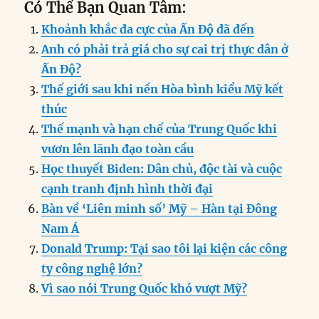
Có Thể Bạn Quan Tâm:
c
k
ai
ss
at
e
n
a
Khoảnh khắc đa cực của Ấn Độ đã đến
e
e
l
e
s
g
t
re
Anh có phải trả giá cho sự cai trị thực dân ở
b
d
n
A
r
Ấn Độ?
o
I
g
p
a
Thế giới sau khi nền Hòa bình kiểu Mỹ kết
o
n
er
p
m
thúc
k
Thế mạnh và hạn chế của Trung Quốc khi
vươn lên lãnh đạo toàn cầu
Học thuyết Biden: Dân chủ, độc tài và cuộc
cạnh tranh định hình thời đại
Bàn về ‘Liên minh số’ Mỹ – Hàn tại Đông
Nam Á
Donald Trump: Tại sao tôi lại kiện các công
ty công nghệ lớn?
Vì sao nói Trung Quốc khó vượt Mỹ?