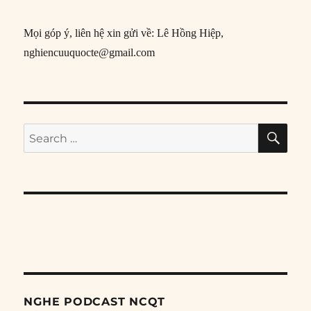
Mọi góp ý, liên hệ xin gửi về: Lê Hồng Hiệp,
nghiencuuquocte@gmail.com
SE
Search
for:
NGHE PODCAST NCQT