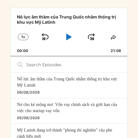
Audio
Player
Nỗ lực âm thầm của Trung Quốc nhằm thống trị
khu vực Mỹ Latinh
1
X
SKIP
PLAY
JUMP
CHANGE
SHARE
PLAYBACK
THIS
BACKWARD
PAUSE
FORWARD
00:00
RATE
21:08
EPISOD
Search
Episodes
Nỗ lực âm thầm của Trung Quốc nhằm thống trị khu vực
Mỹ Latinh
06/08/2026
Nợ cho kẻ mộng mơ: Vốn vay chính sách và giới hạn của
việc cho startup vay vốn
05/08/2026
Mỹ Latinh đang trở thành “phòng thí nghiệm” của phe
cánh hữu mới