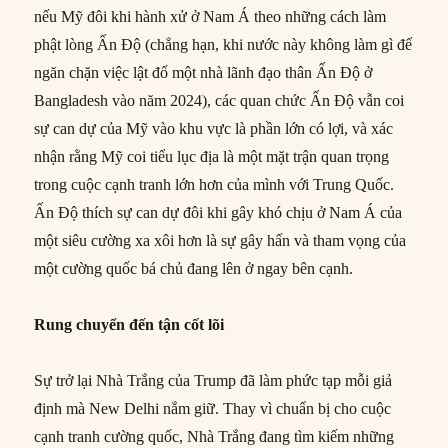
nếu Mỹ đôi khi hành xử ở Nam Á theo những cách làm
phật lòng Ấn Độ (chẳng hạn, khi nước này không làm gì để
ngăn chặn việc lật đổ một nhà lãnh đạo thân Ấn Độ ở
Bangladesh vào năm 2024), các quan chức Ấn Độ vẫn coi
sự can dự của Mỹ vào khu vực là phần lớn có lợi, và xác
nhận rằng Mỹ coi tiểu lục địa là một mặt trận quan trọng
trong cuộc cạnh tranh lớn hơn của mình với Trung Quốc.
Ấn Độ thích sự can dự đôi khi gây khó chịu ở Nam Á của
một siêu cường xa xôi hơn là sự gây hấn và tham vọng của
một cường quốc bá chủ đang lên ở ngay bên cạnh.
Rung chuyển đến tận cốt lõi
Sự trở lại Nhà Trắng của Trump đã làm phức tạp mỗi giả
định mà New Delhi nắm giữ. Thay vì chuẩn bị cho cuộc
cạnh tranh cường quốc, Nhà Trắng đang tìm kiếm những