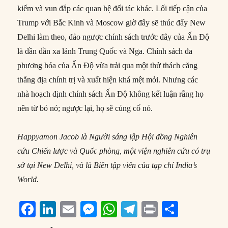
kiếm và vun đắp các quan hệ đối tác khác. Lối tiếp cận của
Trump với Bắc Kinh và Moscow giờ đây sẽ thúc đẩy New
Delhi làm theo, đảo ngược chính sách trước đây của Ấn Độ
là dần dần xa lánh Trung Quốc và Nga. Chính sách đa
phương hóa của Ấn Độ vừa trải qua một thử thách căng
thẳng địa chính trị và xuất hiện khá mệt mỏi. Nhưng các
nhà hoạch định chính sách Ấn Độ không kết luận rằng họ
nên từ bỏ nó; ngược lại, họ sẽ củng cố nó.
Happyamon Jacob là Người sáng lập Hội đồng Nghiên
cứu Chiến lược và Quốc phòng, một viện nghiên cứu có trụ
sở tại New Delhi, và là Biên tập viên của tạp chí India’s
World.
F
Li
E
M
W
T
P
S
a
n
m
e
h
el
ri
h