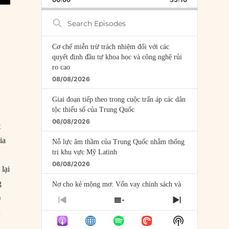
RATE
EPISODE
Search
Episodes
Cơ chế miễn trừ trách nhiệm đối với các
quyết định đầu tư khoa học và công nghệ rủi
ro cao
08/08/2026
Giai đoạn tiếp theo trong cuộc trấn áp các dân
tộc thiểu số của Trung Quốc
06/08/2026
t
ia
Nỗ lực âm thầm của Trung Quốc nhằm thống
trị khu vực Mỹ Latinh
n
06/08/2026
lại
g
Nợ cho kẻ mộng mơ: Vốn vay chính sách và
giới hạn của việc cho startup vay vốn
)
PREVIOUS
SHOW
NEXT
05/08/2026
u
EPISODE
EPISODES
EPISODE
Show
LIST
Mỹ Latinh đang trở thành “phòng thí nghiệm”