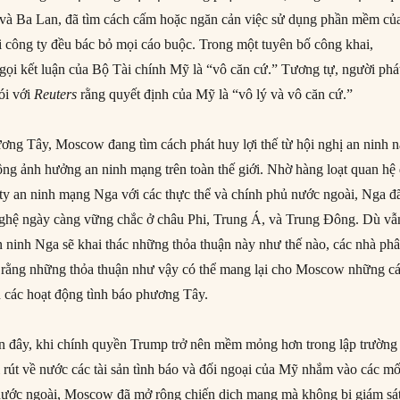
 và Ba Lan, đã tìm cách cấm hoặc ngăn cản việc sử dụng phần mềm củ
 công ty đều bác bỏ mọi cáo buộc. Trong một tuyên bố công khai,
 gọi kết luận của Bộ Tài chính Mỹ là “vô căn cứ.” Tương tự, người phá
ói với
Reuters
rằng quyết định của Mỹ là “vô lý và vô căn cứ.”
ương Tây, Moscow đang tìm cách phát huy lợi thế từ hội nghị an ninh 
ộng ảnh hưởng an ninh mạng trên toàn thế giới. Nhờ hàng loạt quan hệ 
 ty an ninh mạng Nga với các thực thể và chính phủ nước ngoài, Nga đ
nghệ ngày càng vững chắc ở châu Phi, Trung Á, và Trung Đông. Dù vẫ
n ninh Nga sẽ khai thác những thỏa thuận này như thế nào, các nhà ph
o rằng những thỏa thuận như vậy có thể mang lại cho Moscow những c
 các hoạt động tình báo phương Tây.
n đây, khi chính quyền Trump trở nên mềm mỏng hơn trong lập trường
 rút về nước các tài sản tình báo và đối ngoại của Mỹ nhắm vào các mố
nước ngoài, Moscow đã mở rộng chiến dịch mạng mà không bị giám sá