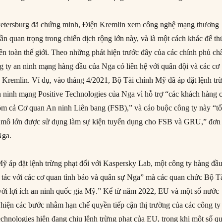
 Petersburg đã chứng minh, Điện Kremlin xem công nghệ mạng thương
n quan trọng trong chiến dịch rộng lớn này, và là một cách khác để th
rên toàn thế giới. Theo những phát hiện trước đây của các chính phủ ch
 ty an ninh mạng hàng đầu của Nga có liên hệ với quân đội và các cơ
 Kremlin. Ví dụ, vào tháng 4/2021, Bộ Tài chính Mỹ đã áp đặt lệnh tr
an ninh mạng Positive Technologies của Nga vì hỗ trợ “các khách hàng 
ồm cả Cơ quan An ninh Liên bang (FSB),” và cáo buộc công ty này “t
y mô lớn được sử dụng làm sự kiện tuyển dụng cho FSB và GRU,” đơn 
Nga.
ỹ áp đặt lệnh trừng phạt đối với Kaspersky Lab, một công ty hàng đầ
 tác với các cơ quan tình báo và quân sự Nga” mà các quan chức Bộ T
 với lợi ích an ninh quốc gia Mỹ.” Kể từ năm 2022, EU và một số nước
hiện các bước nhằm hạn chế quyền tiếp cận thị trường của các công ty
chnologies hiện đang chịu lệnh trừng phạt của EU, trong khi một số q