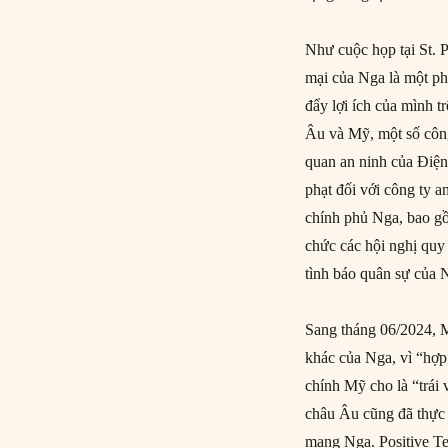
Như cuộc họp tại St.
mại của Nga là một phầ
đẩy lợi ích của mình t
Âu và Mỹ, một số công
quan an ninh của Điện
phạt đối với công ty 
chính phủ Nga, bao g
chức các hội nghị qu
tình báo quân sự của 
Sang tháng 06/2024, M
khác của Nga, vì “hợp
chính Mỹ cho là “trái
châu Âu cũng đã thực 
mạng Nga. Positive Te