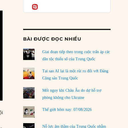
Podcast
của phe cánh hữu mới
Informatio
04/08/2026
Tại sao Trung Quốc phủ nhận cuộc gặp với
Ngoại trưởng Nhật Bản?
04/08/2026
BÀI ĐƯỢC ĐỌC NHIỀU
Điểm mù chiến lược của Trump tại Thái Bình
Dương
Giai đoạn tiếp theo trong cuộc trấn áp các
03/08/2026
dân tộc thiểu số của Trung Quốc
Đặt cược vào thất bại: Các quỹ đầu tư mạo
Tại sao AI lại là một rủi ro đối với Đảng
hiểm quốc gia và khía cạnh chính trị của vốn
Cộng sản Trung Quốc
rủi ro
02/08/2026
Mối nguy khi Châu Âu do dự hỗ trợ
phòng không cho Ukraine
Làm thế nào để kết thúc Chiến tranh Iran?
01/08/2026
Thế giới hôm nay: 07/08/2026
ội
Chiến lược kế tiếp của Bắc Kinh ở Biển Đông
31/07/2026
Nỗ lực âm thầm của Trung Quốc nhằm