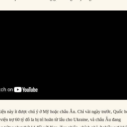
kiện này ít được chú ý ở Mỹ hoặc châu Âu. Chỉ vài ngày trước, Quốc h
iện trợ 60 tỷ đô la bị trì hoãn từ lâu cho Ukraine, và châu Âu đang