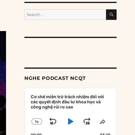
SEARCH
Search
for:
NGHE PODCAST NCQT
Audio
Player
Cơ chế miễn trừ trách nhiệm đối với
các quyết định đầu tư khoa học và
công nghệ rủi ro cao
1
X
SKIP
PLAY
JUMP
CHANGE
SHARE
PLAYBACK
THIS
BACKWARD
PAUSE
FORWARD
00:00
55:10