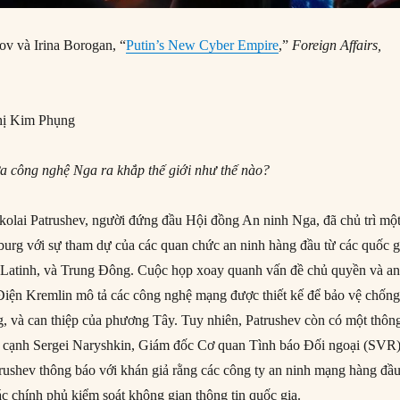
ov và Irina Borogan, “
Putin’s New Cyber Empire
,”
Foreign Affairs,
ị Kim Phụng
a công nghệ Nga ra khắp thế giới như thế nào?
kolai Patrushev, người đứng đầu Hội đồng An ninh Nga, đã chủ trì mộ
sburg với sự tham dự của các quan chức an ninh hàng đầu từ các quốc g
 Latinh, và Trung Đông. Cuộc họp xoay quanh vấn đề chủ quyền và a
 Điện Kremlin mô tả các công nghệ mạng được thiết kế để bảo vệ chống 
g, và can thiệp của phương Tây. Tuy nhiên, Patrushev còn có một thôn
g cạnh Sergei Naryshkin, Giám đốc Cơ quan Tình báo Đối ngoại (SVR
rushev thông báo với khán giả rằng các công ty an ninh mạng hàng đầ
ác chính phủ kiểm soát không gian thông tin quốc gia.