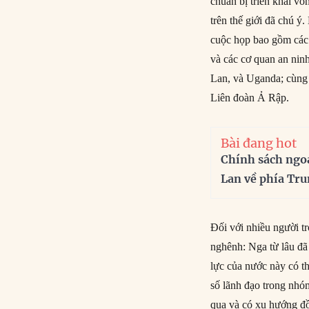
chuẩn bị triển khai vò
trên thế giới đã chú 
cuộc họp bao gồm các 
và các cơ quan an nin
Lan, và Uganda; cùng
Liên đoàn Ả Rập.
Bài đang hot
Chính sách ngo
Lan về phía Tr
Đối với nhiều người t
nghênh: Nga từ lâu đã
lực của nước này có th
số lãnh đạo trong nhó
qua và có xu hướng đồ