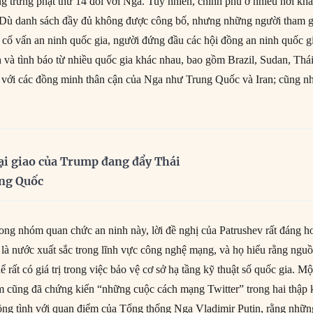
ng trừng phạt thứ 14 đối với Nga. Tuy nhiên, chính phủ ở nhiều nơi kh
ý. Dù danh sách đầy đủ không được công bố, nhưng những người tham g
cố vấn an ninh quốc gia, người đứng đầu các hội đồng an ninh quốc g
h và tình báo từ nhiều quốc gia khác nhau, bao gồm Brazil, Sudan, Thá
 với các đồng minh thân cận của Nga như Trung Quốc và Iran; cũng n
ại giao của Trump đang đẩy Thái
ung Quốc
rong nhóm quan chức an ninh này, lời đề nghị của Patrushev rất đáng h
 là nước xuất sắc trong lĩnh vực công nghệ mạng, và họ hiểu rằng ngu
ể rất có giá trị trong việc bảo vệ cơ sở hạ tầng kỹ thuật số quốc gia. Mộ
m cũng đã chứng kiến “những cuộc cách mạng Twitter” trong hai thập 
ng tình với quan điểm của Tổng thống Nga Vladimir Putin, rằng nhữn