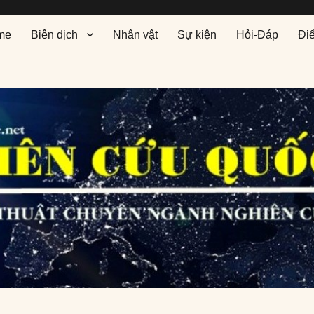
me
Biên dịch
Nhân vật
Sự kiện
Hỏi-Đáp
Đi