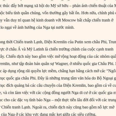
c thúc đẩy bởi mạng xã hội do Mỹ sở hữu – phản ánh chiến thuật của
ộc biểu tình quần chúng, vốn thường gây bất ổn. Hơn nữa, chính phủ 
ày vẫn duy trì quan hệ kinh doanh với Moscow bất chấp chiến tranh ở
lo ngại về ảnh hưởng của Nga tại nước mình.
ng thời Chiến tranh Lạnh, Điện Kremlin của Putin xem châu Phi, Tru
ực ở châu Á và Mỹ Latinh là chiến trường chính của cuộc cạnh tranh
Tây. Chiến dịch này bao gồm việc mở rộng hoạt động của các nhóm qu
Kremlin, như tập đoàn bán quân sự Wagner, ở nhiều quốc gia Châu Phi.
ệc áp dụng rộng rãi quyền lực mềm, chẳng hạn bằng cách mở các “Ngô
ục quốc gia châu Phi. Đây là những trung tâm văn hóa do Bộ Ngoại g
ục đích quảng bá các câu chuyện của Điện Kremlin, bao gồm cả về c
e, và còn làm việc với các cộng đồng người Nga di cư ở các quốc gia 
ọc cho các đặc vụ tình báo Nga – một thực tiễn lâu đời đối với các trun
 Chiến tranh Lạnh. Ngoài ra, chiến dịch này cũng bao gồm nỗ lực mở
o của Nga ở các khu vực đang mắc kẹt giữa các siêu cường.