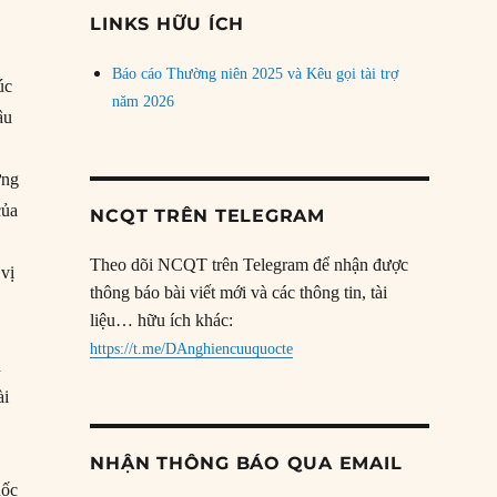
đề
LINKS HỮU ÍCH
Báo cáo Thường niên 2025 và Kêu gọi tài trợ
úc
năm 2026
âu
ừng
của
NCQT TRÊN TELEGRAM
ổ
Theo dõi NCQT trên Telegram để nhận được
vị
thông báo bài viết mới và các thông tin, tài
liệu… hữu ích khác:
https://t.me/DAnghiencuuquocte
u
ài
NHẬN THÔNG BÁO QUA EMAIL
uốc