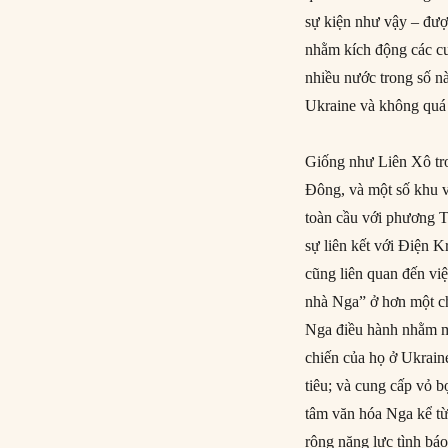
sự kiện như vậy – đượ
nhằm kích động các cu
nhiều nước trong số n
Ukraine và không quá 
Giống như Liên Xô tro
Đông, và một số khu v
toàn cầu với phương 
sự liên kết với Điện 
cũng liên quan đến vi
nhà Nga” ở hơn một ch
Nga điều hành nhằm m
chiến của họ ở Ukrain
tiêu; và cung cấp vỏ b
tâm văn hóa Nga kể từ
rộng năng lực tình bá