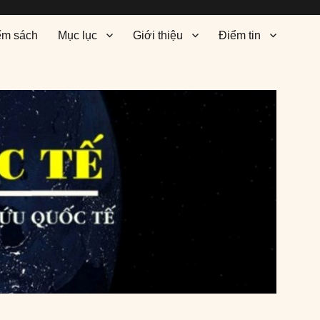
ểm sách
Mục lục
Giới thiệu
Điểm tin