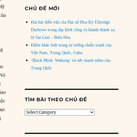
 Mỹ
CHỦ ĐỀ MỚI
của
Hai bài diễn văn của Đại sứ Hoa Kỳ Elbridge
Durbrow trong dịp khởi công và khánh thành xa
lộ Sài Gòn – Biên Hòa
Điểm khác biệt trong tư tưởng chiến tranh của
ng
Việt Nam, Trung Quốc, Cuba
‘Black Myth: Wukong’ và sức mạnh mềm của
ân
Trung Quốc
 Nó
i
iao
TÌM BÀI THEO CHỦ ĐỀ
uộc
mục
Tìm
g
bài
theo
chủ