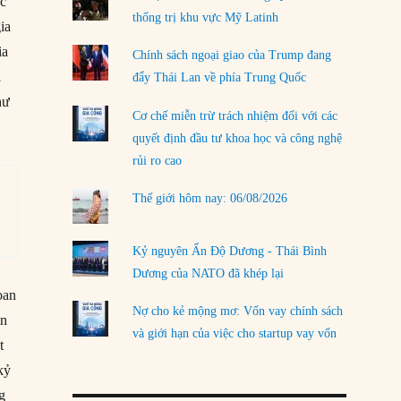
ác
thống trị khu vực Mỹ Latinh
LOAD MORE
ia
ia
Chính sách ngoại giao của Trump đang
i
đẩy Thái Lan về phía Trung Quốc
hư
Cơ chế miễn trừ trách nhiệm đối với các
quyết định đầu tư khoa học và công nghệ
rủi ro cao
Thế giới hôm nay: 06/08/2026
Kỷ nguyên Ấn Độ Dương - Thái Bình
Dương của NATO đã khép lại
oan
Nợ cho kẻ mộng mơ: Vốn vay chính sách
ồn
và giới hạn của việc cho startup vay vốn
t
kỷ
g