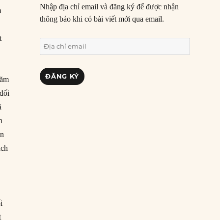
Nhập địa chỉ email và đăng ký để được nhận
a
thông báo khi có bài viết mới qua email.
t
Địa
chỉ
email
ĐĂNG KÝ
năm
đối
ã
n
ân
ách
i
t