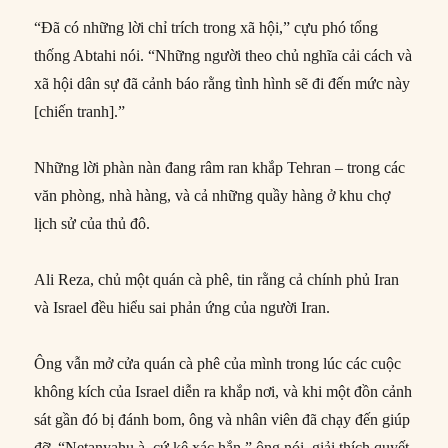
“Đã có những lời chỉ trích trong xã hội,” cựu phó tổng
thống Abtahi nói. “Những người theo chủ nghĩa cải cách và
xã hội dân sự đã cảnh báo rằng tình hình sẽ đi đến mức này
[chiến tranh].”
Những lời phàn nàn đang râm ran khắp Tehran – trong các
văn phòng, nhà hàng, và cả những quầy hàng ở khu chợ
lịch sử của thủ đô.
Ali Reza, chủ một quán cà phê, tin rằng cả chính phủ Iran
và Israel đều hiểu sai phản ứng của người Iran.
Ông vẫn mở cửa quán cà phê của mình trong lúc các cuộc
không kích của Israel diễn ra khắp nơi, và khi một đồn cảnh
sát gần đó bị đánh bom, ông và nhân viên đã chạy đến giúp
đỡ. “Netanyahu à, cứ kệ xác hắn,” ông nói, giải thích quyết