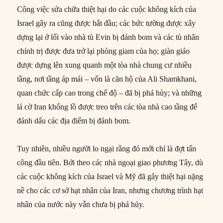
Công việc sửa chữa thiệt hại do các cuộc không kích của
Israel gây ra cũng được bắt đầu; các bức tường được xây
dựng lại ở lối vào nhà tù Evin bị đánh bom và các tù nhân
chính trị được đưa trở lại phòng giam của họ; giàn giáo
được dựng lên xung quanh một tòa nhà chung cư nhiều
tầng, nơi tầng áp mái – vốn là căn hộ của Ali Shamkhani,
quan chức cấp cao trong chế độ – đã bị phá hủy; và những
lá cờ Iran khổng lồ được treo trên các tòa nhà cao tầng để
đánh dấu các địa điểm bị đánh bom.
Tuy nhiên, nhiều người lo ngại rằng đó mới chỉ là đợt tấn
công đầu tiên. Bởi theo các nhà ngoại giao phương Tây, dù
các cuộc không kích của Israel và Mỹ đã gây thiệt hại nặng
nề cho các cơ sở hạt nhân của Iran, nhưng chương trình hạt
nhân của nước này vẫn chưa bị phá hủy.