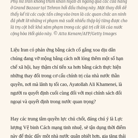
Phụ nữ Iran không trùm khăn hijab đi ngang qua các cửa hàng
ở Grand Bazaar tại Tehran hồi đầu tháng này. Một thay đổi dễ
thấy kể từ các cuộc tấn công vào Iran là các quan chức an ninh
đã phớt lờ những vi phạm mà suốt nhiều thập kỷ từng được cho
là trụ cột bất khả xâm phạm trong các giá trị cốt lõi của nước
cộng hòa Hồi giáo này. © Atta Kenare/AFP/Getty Images
Liệu Iran có phản ứng bằng cách cố gắng xoa dịu dân
chúng đang vỡ mộng bằng cách nới lỏng thêm một số hạn
chế xã hội, hay thậm chí tiến xa hơn bằng cách thực hiện
những thay đổi trong cơ cấu chính trị của nhà nước thần
quyền, nơi mà lãnh tụ tối cao, Ayatollah Ali Khamenei, là
người ra quyết định cuối cùng đối với mọi chính sách đối
ngoại và quyết định trong nước quan trọng?
Hay các trung tâm quyền lực chủ chốt, đáng chú ý là Lực
lượng Vệ binh Cách mạng tinh nhuệ, sẽ tận dụng thời điểm
này để thúc đẩy một nhà nước quân phiệt hơn, gia tăng thái