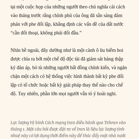
tại một cuộc họp của những người theo chủ nghĩa cải cách
vào tháng trước rằng chính phủ của ông đã sẵn sàng đàm
phán với phe đối lập, khẳng định các vấn đề của đất nước
“cần đối thoại, không phải đối đầu.”
Nhìn bề ngoài, đây dường như là một cành ô liu hiếm hoi
được chìa ra bởi một chế độ độc tài đã giám sát hàng thập
kỷ đàn áp, bỏ tù những người bất đồng chính kiến, và ngăn
chặn một cách có hệ thống việc hình thành bất kỳ phe đối
lập có tổ chức hoặc bất kỳ giải pháp thay thế nào cho chế
độ. Tuy nhiên, phần lớn mọi người vẫn tỏ ý hoài nghi.
Lực lượng Vệ binh Cách mạng Iran diễu hành qua Tehran vào
tháng 1. Một câu hỏi được đặt ra về Iran là liệu lực lượng tinh
nhuệ này có lợi dụng thời điểm này để thúc đẩy một nhà nước