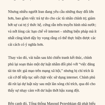
Nhưng nhiều người Iran đang yêu cầu những thay đổi lớn
hơn, bao gồm việc trả tự do cho các tù nhân chính trị; giảm
bớt sự cai trị ý thức hệ, cứng rắn trên truyền hình nhà nước;
và nới lỏng các hạn chế về internet – những biện pháp mà ít
nhất cũng khơi dậy hy vọng rằng có thể thực hiện được các
cải cách có ý nghĩa hơn.
Thay vào đó, vài tuần sau khi chiến tranh kết thúc, chính
phủ lại soạn thảo một dự luật nhằm đối phó với “việc đăng
tải tin tức giả mạo trên mạng xã hội,” nhưng bị chỉ trích là
cái cớ để tiếp tục siết chặt việc sử dụng internet. Chính phủ
đã rút lại dự luật này sau một làn sóng chỉ trích, qua đó cho
thấy sự nhạy cảm với dư luận thời hậu xung đột.
Bên cạnh đó, Tổng thống Masoud Pezeshkian đã phát biểu