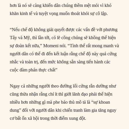
hơn là nó sẽ càng khiến dân chúng thêm mệt mỏi vì khó
khăn kinh tế và tuyệt vọng muốn thoát khỏi sự cô lập.
“Nếu chế độ không giải quyết được các vấn đề với phương
Tây và Mỹ, thì lần tới, có lẽ công chúng sẽ không thể hiện
sự đoàn kết nữa,” Momeni nói. “Tình thế rất mong manh và
người dân có thể đi đến kết luận rằng chế độ này quá cứng
nhắc và toàn trị, đến mức không sẵn sàng tiến hành các
cuộc đàm phán thực chất”
Ngay cả những người theo đường lối cứng rắn dường như
cũng thừa nhận rằng chí ít thì giới lãnh đạo phải thể hiện
nhiều hơn những gì mà phe bảo thủ mô tả là “sự khoan
dung” đối với người dân khi chiến tranh làm gia tăng nguy
cơ bất ổn xã hội trong thời điểm xung đột.