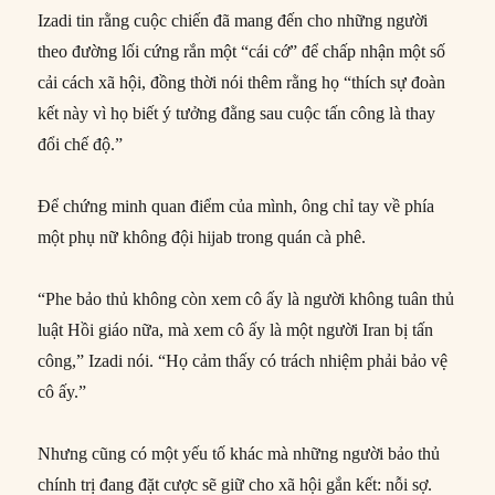
Izadi tin rằng cuộc chiến đã mang đến cho những người
theo đường lối cứng rắn một “cái cớ” để chấp nhận một số
cải cách xã hội, đồng thời nói thêm rằng họ “thích sự đoàn
kết này vì họ biết ý tưởng đằng sau cuộc tấn công là thay
đổi chế độ.”
Để chứng minh quan điểm của mình, ông chỉ tay về phía
một phụ nữ không đội hijab trong quán cà phê.
“Phe bảo thủ không còn xem cô ấy là người không tuân thủ
luật Hồi giáo nữa, mà xem cô ấy là một người Iran bị tấn
công,” Izadi nói. “Họ cảm thấy có trách nhiệm phải bảo vệ
cô ấy.”
Nhưng cũng có một yếu tố khác mà những người bảo thủ
chính trị đang đặt cược sẽ giữ cho xã hội gắn kết: nỗi sợ.