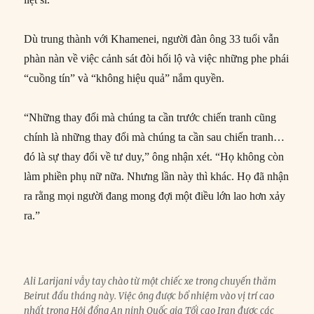
Dù trung thành với Khamenei, người đàn ông 33 tuổi vẫn
phàn nàn về việc cảnh sát đòi hối lộ và việc những phe phái
“cuồng tín” và “không hiệu quả” nắm quyền.
“Những thay đổi mà chúng ta cần trước chiến tranh cũng
chính là những thay đổi mà chúng ta cần sau chiến tranh…
đó là sự thay đổi về tư duy,” ông nhận xét. “Họ không còn
làm phiền phụ nữ nữa. Nhưng lần này thì khác. Họ đã nhận
ra rằng mọi người đang mong đợi một điều lớn lao hơn xảy
ra.”
Ali Larijani vẫy tay chào từ một chiếc xe trong chuyến thăm
Beirut đầu tháng này. Việc ông được bổ nhiệm vào vị trí cao
nhất trong Hội đồng An ninh Quốc gia Tối cao Iran được các