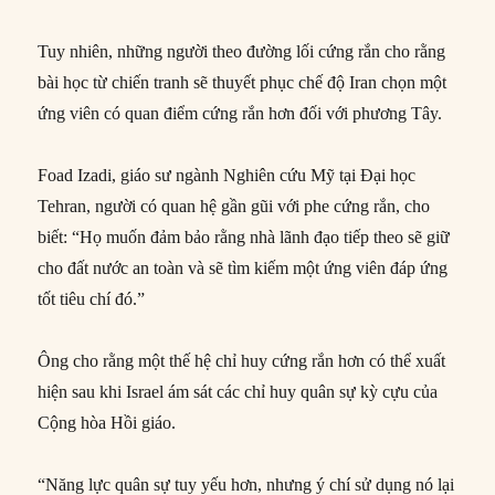
Tuy nhiên, những người theo đường lối cứng rắn cho rằng
bài học từ chiến tranh sẽ thuyết phục chế độ Iran chọn một
ứng viên có quan điểm cứng rắn hơn đối với phương Tây.
Foad Izadi, giáo sư ngành Nghiên cứu Mỹ tại Đại học
Tehran, người có quan hệ gần gũi với phe cứng rắn, cho
biết: “Họ muốn đảm bảo rằng nhà lãnh đạo tiếp theo sẽ giữ
cho đất nước an toàn và sẽ tìm kiếm một ứng viên đáp ứng
tốt tiêu chí đó.”
Ông cho rằng một thế hệ chỉ huy cứng rắn hơn có thể xuất
hiện sau khi Israel ám sát các chỉ huy quân sự kỳ cựu của
Cộng hòa Hồi giáo.
“Năng lực quân sự tuy yếu hơn, nhưng ý chí sử dụng nó lại