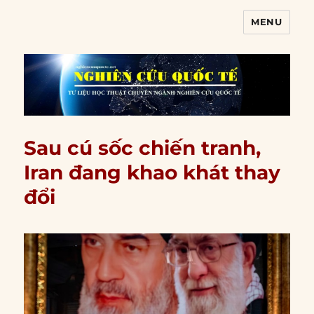
MENU
Nghiên cứu quốc tế
Sau cú sốc chiến tranh,
Iran đang khao khát thay
đổi