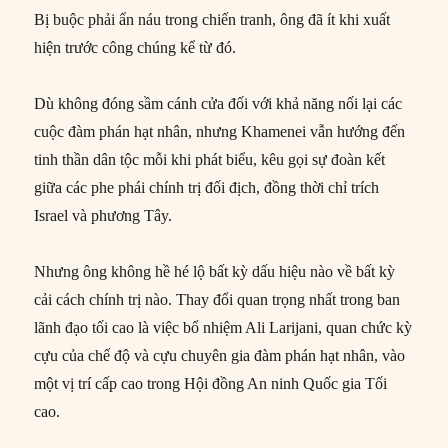
Bị buộc phải ẩn náu trong chiến tranh, ông đã ít khi xuất
hiện trước công chúng kể từ đó.
Dù không đóng sầm cánh cửa đối với khả năng nối lại các
cuộc đàm phán hạt nhân, nhưng Khamenei vẫn hướng đến
tinh thần dân tộc mỗi khi phát biểu, kêu gọi sự đoàn kết
giữa các phe phái chính trị đối địch, đồng thời chỉ trích
Israel và phương Tây.
Nhưng ông không hề hé lộ bất kỳ dấu hiệu nào về bất kỳ
cải cách chính trị nào. Thay đổi quan trọng nhất trong ban
lãnh đạo tối cao là việc bổ nhiệm Ali Larijani, quan chức kỳ
cựu của chế độ và cựu chuyên gia đàm phán hạt nhân, vào
một vị trí cấp cao trong Hội đồng An ninh Quốc gia Tối
cao.