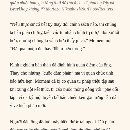
quân phiệt hơn, gia tăng thái độ thù địch với phương Tây và
Israel hay không. © Morteza Nikoubazl/NurPhoto/Reuters
“Nếu thực sự có bất kỳ thay đổi chính sách nào, thì chúng
ta hẳn phải chứng kiến các tù nhân chính trị được đối xử tốt
hơn, nhưng chúng ta vẫn chưa thấy gì cả,” Momeni nói.
“Đã quá muộn để thay đổi từ bên trong.”
Kinh nghiệm bản thân đã định hình quan điểm của ông.
Thay cho những “cuộc đàm phán” mà vị quan chức tình
báo hứa hẹn, Momeni đã bị cơ quan tư pháp triệu tập sau
khi xung đột kết thúc, bị cáo buộc thông đồng với “phe đối
lập” vì đã ký một tuyên bố hậu chiến kêu gọi trưng cầu dân
ý về hiến pháp mới.
Người đàn ông 48 tuổi này hiện được tại ngoại. Dù phản
đối các cuộc tấn công của Israel, ông tin rằng chúng đã