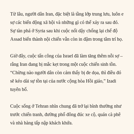
Từ lâu, người dân Iran, đặc biệt là tầng lớp trung lưu, luôn e
sợ các biến động xã hội và những gì có thể xảy ra sau đó.
Sự tàn phá ở Syria sau khi cuộc nổi dậy chống lại chế độ
Assad biến thành nội chiến vẫn còn in đậm trong tâm trí họ.
Giờ đây, cuộc tấn công của Israel đã làm tăng thêm nỗi sợ –
rằng Iran đang bị mắc kẹt trong một cuộc chiến sinh tồn.
“Chừng nào người dân còn cảm thấy bị đe dọa, thì điều đó
sẽ kéo dài sự tồn tại của nước cộng hòa Hồi giáo,” Izadi
tuyên bố.
Cuộc sống ở Tehran nhìn chung đã trở lại bình thường như
trước chiến tranh, đường phố đông đúc xe cộ, quán cà phê
và nhà hàng tấp nập khách khứa.