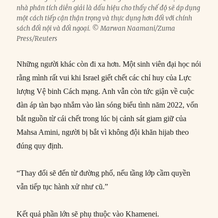
nhà phân tích diễn giải là dấu hiệu cho thấy chế độ sẽ áp dụng
một cách tiếp cận thận trọng và thực dụng hơn đối với chính
sách đối nội và đối ngoại. © Marwan Naamani/Zuma
Press/Reuters
Những người khác còn đi xa hơn. Một sinh viên đại học nói
rằng mình rất vui khi Israel giết chết các chỉ huy của Lực
lượng Vệ binh Cách mạng. Anh vẫn còn tức giận về cuộc
đàn áp tàn bạo nhắm vào làn sóng biểu tình năm 2022, vốn
bắt nguồn từ cái chết trong lúc bị cảnh sát giam giữ của
Mahsa Amini, người bị bắt vì không đội khăn hijab theo
đúng quy định.
“Thay đổi sẽ đến từ đường phố, nếu tầng lớp cầm quyền
vẫn tiếp tục hành xử như cũ.”
Kết quả phần lớn sẽ phụ thuộc vào Khamenei.