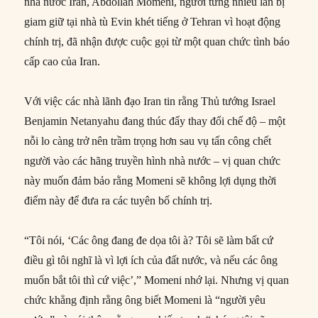
nhà nước Iran, Abdollah Momeni, người từng nhiều lần bị
giam giữ tại nhà tù Evin khét tiếng ở Tehran vì hoạt động
chính trị, đã nhận được cuộc gọi từ một quan chức tình báo
cấp cao của Iran.
Với việc các nhà lãnh đạo Iran tin rằng Thủ tướng Israel
Benjamin Netanyahu đang thúc đẩy thay đổi chế độ – một
nỗi lo càng trở nên trầm trọng hơn sau vụ tấn công chết
người vào các hãng truyền hình nhà nước – vị quan chức
này muốn đảm bảo rằng Momeni sẽ không lợi dụng thời
điểm này để đưa ra các tuyên bố chính trị.
“Tôi nói, ‘Các ông đang đe dọa tôi à? Tôi sẽ làm bất cứ
điều gì tôi nghĩ là vì lợi ích của đất nước, và nếu các ông
muốn bắt tôi thì cứ việc’,” Momeni nhớ lại. Nhưng vị quan
chức khẳng định rằng ông biết Momeni là “người yêu