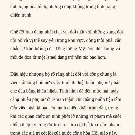
tình trạng hòa bình, nhưng cũng không trong tình trạng
chiến tranh.
Chế độ Iran đang phải chật vật đối mặt với những xung đột
nội bộ và vị thế suy yếu trong khu vực, đồng thời phải cân
nhắc sự khó lường của Tổng thống Mỹ Donald Trump và
mối đe dọa từ một Israel đang trở nên táo bạo hơn.
Dấu hiệu nhượng bộ rõ ràng nhất đối với công chúng là
việc nới lỏng hơn nữa việc thực thi luật buộc phụ nữ phải
che đầu bằng khăn hijab. Tình hình đã đến mức mà ngày
càng nhiều phụ nữ ở Tehran thậm chí chẳng buồn bận tâm
đến việc phải khoác lên mình chiếc khăn trùm đầu, trong
khi các quan chức an ninh phớt lờ những vi phạm mà suốt
nhiều thập kỷ từng được cho là trụ cột bất khả xâm phạm
trong các giá trị cốt lõi của nước cộng hòa Hồi giáo này.