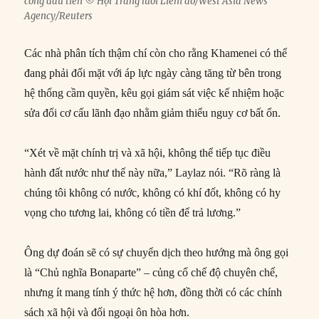
công đầu tiên © Hội Trăng lưỡi Liềm đỏ/West Asia News
Agency/Reuters
Các nhà phân tích thậm chí còn cho rằng Khamenei có thể
đang phải đối mặt với áp lực ngày càng tăng từ bên trong
hệ thống cầm quyền, kêu gọi giám sát việc kế nhiệm hoặc
sửa đổi cơ cấu lãnh đạo nhằm giảm thiểu nguy cơ bất ổn.
“Xét về mặt chính trị và xã hội, không thể tiếp tục điều
hành đất nước như thế này nữa,” Laylaz nói. “Rõ ràng là
chúng tôi không có nước, không có khí đốt, không có hy
vọng cho tương lai, không có tiền để trả lương.”
Ông dự đoán sẽ có sự chuyển dịch theo hướng mà ông gọi
là “Chủ nghĩa Bonaparte” – củng cố chế độ chuyên chế,
nhưng ít mang tính ý thức hệ hơn, đồng thời có các chính
sách xã hội và đối ngoại ôn hòa hơn.