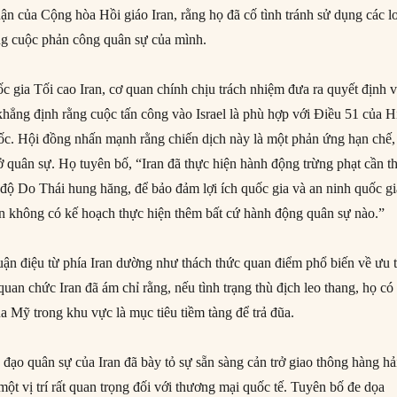
uận của Cộng hòa Hồi giáo Iran, rằng họ đã cố tình tránh sử dụng các l
rong cuộc phản công quân sự của mình.
 gia Tối cao Iran, cơ quan chính chịu trách nhiệm đưa ra quyết định 
khẳng định rằng cuộc tấn công vào Israel là phù hợp với Điều 51 của H
c. Hội đồng nhấn mạnh rằng chiến dịch này là một phản ứng hạn chế,
 quân sự. Họ tuyên bố, “Iran đã thực hiện hành động trừng phạt cần th
ế độ Do Thái hung hăng, để bảo đảm lợi ích quốc gia và an ninh quốc g
ran không có kế hoạch thực hiện thêm bất cứ hành động quân sự nào.”
luận điệu từ phía Iran dường như thách thức quan điểm phổ biến về ưu 
 quan chức Iran đã ám chỉ rằng, nếu tình trạng thù địch leo thang, họ có
của Mỹ trong khu vực là mục tiêu tiềm tàng để trả đũa.
đạo quân sự của Iran đã bày tỏ sự sẵn sàng cản trở giao thông hàng hả
ột vị trí rất quan trọng đối với thương mại quốc tế. Tuyên bố đe dọa