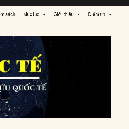
ểm sách
Mục lục
Giới thiệu
Điểm tin