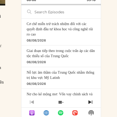
RATE
EPISODE
Search
Episodes
4
Cơ chế miễn trừ trách nhiệm đối với các
quyết định đầu tư khoa học và công nghệ rủi
ro cao
08/08/2026
c
Giai đoạn tiếp theo trong cuộc trấn áp các dân
tộc thiểu số của Trung Quốc
06/08/2026
a
Nỗ lực âm thầm của Trung Quốc nhằm thống
trị khu vực Mỹ Latinh
tên
06/08/2026
Nợ cho kẻ mộng mơ: Vốn vay chính sách và
giới hạn của việc cho startup vay vốn
PREVIOUS
SHOW
NEXT
05/08/2026
EPISODE
EPISODES
EPISODE
Show
LIST
Mỹ Latinh đang trở thành “phòng thí nghiệm”