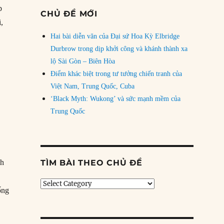
p
CHỦ ĐỀ MỚI
i,
Hai bài diễn văn của Đại sứ Hoa Kỳ Elbridge
Durbrow trong dịp khởi công và khánh thành xa
lộ Sài Gòn – Biên Hòa
Điểm khác biệt trong tư tưởng chiến tranh của
Việt Nam, Trung Quốc, Cuba
‘Black Myth: Wukong’ và sức mạnh mềm của
Trung Quốc
ch
TÌM BÀI THEO CHỦ ĐỀ
Tìm
ống
bài
theo
chủ