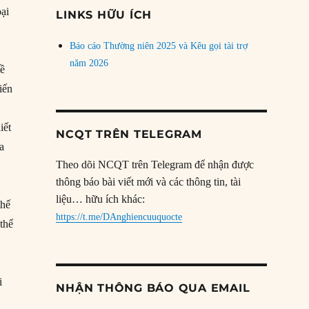
đề
oại
LINKS HỮU ÍCH
Báo cáo Thường niên 2025 và Kêu gọi tài trợ
năm 2026
về
iến
iết
NCQT TRÊN TELEGRAM
ia
Theo dõi NCQT trên Telegram để nhận được
thông báo bài viết mới và các thông tin, tài
liệu… hữu ích khác:
thế
https://t.me/DAnghiencuuquocte
 thể
i
NHẬN THÔNG BÁO QUA EMAIL