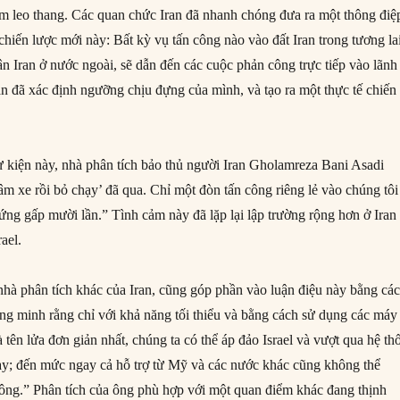
iảm leo thang. Các quan chức Iran đã nhanh chóng đưa ra một thông điệ
 chiến lược mới này: Bất kỳ vụ tấn công nào vào đất Iran trong tương la
n Iran ở nước ngoài, sẽ dẫn đến các cuộc phản công trực tiếp vào lãnh
ran đã xác định ngưỡng chịu đựng của mình, và tạo ra một thực tế chiến
kiện này, nhà phân tích bảo thủ người Iran Gholamreza Bani Asadi
âm xe rồi bỏ chạy’ đã qua. Chỉ một đòn tấn công riêng lẻ vào chúng tôi
ứng gấp mười lần.” Tình cảm này đã lặp lại lập trường rộng hơn ở Iran
ael.
hà phân tích khác của Iran, cũng góp phần vào luận điệu này bằng cá
ứng minh rằng chỉ với khả năng tối thiểu và bằng cách sử dụng các máy
 tên lửa đơn giản nhất, chúng ta có thể áp đảo Israel và vượt qua hệ th
y; đến mức ngay cả hỗ trợ từ Mỹ và các nước khác cũng không thể
 công.” Phân tích của ông phù hợp với một quan điểm khác đang thịnh