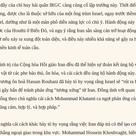
 đây của chỉ huy hải quân IRGC càng củng cố lập trường này. Thời đi
àng, được cho là thuộc sở hữu của một ông trùm Israel, ngay trước thề
ael, dường như là một màn phô diễn năng lực có chủ ý. Hành động này
ợc của Houthi ở Biển Đỏ, và ngụ ý rằng Iran sẵn sàng cản trở hoạt độn
 nếu xảy ra xung đột toàn diện, và điều này nhiều khả năng sẽ gây ra 
nền kinh tế toàn cầu.
ính trị của Cộng hòa Hồi giáo Iran đều đã thể hiện sự đoàn kết ủng hộ 
 vật từ các phe bảo thủ, ôn hòa, và cải cách đều ủng hộ hành động này.
ương ôn hoà Hassan Rouhani đã bày tỏ hy vọng rằng Israel sẽ “rút ra 
 gây hấn để tránh phản ứng “tương xứng” từ Iran. Đồng tình với quan
hống theo chủ nghĩa cải cách Mohammad Khatami ca ngợi phản ứng củ
 dũng cảm, hợp lý, và hợp pháp.”
nghĩa cải cách khác bày tỏ hy vọng rằng việc Iran đáp trả có thể tạo cơ
 thẳng ngoại giao trong khu vực. Mohammad Hossein Khoshvaght, biê