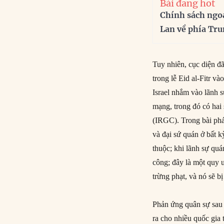
Bài đang hot
Chính sách ngo
Lan về phía Tr
Tuy nhiên, cục diện đã
trong lễ Eid al-Fitr v
Israel nhắm vào lãnh 
mạng, trong đó có hai
(IRGC). Trong bài phá
và đại sứ quán ở bất k
thuộc; khi lãnh sự quá
công; đây là một quy 
trừng phạt, và nó sẽ bị
Phản ứng quân sự sau 
ra cho nhiều quốc gia