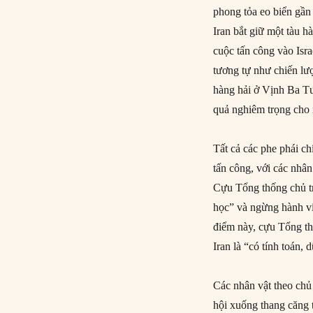
phong tỏa eo biển gần
Iran bắt giữ một tàu h
cuộc tấn công vào Isr
tương tự như chiến lư
hàng hải ở Vịnh Ba Tư
quả nghiêm trọng cho 
Tất cả các phe phái ch
tấn công, với các nhân
Cựu Tổng thống chủ tr
học” và ngừng hành vi
điểm này, cựu Tổng t
Iran là “có tính toán,
Các nhân vật theo chủ 
hội xuống thang căng