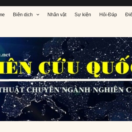
me
Biên dịch
Nhân vật
Sự kiện
Hỏi-Đáp
Đi