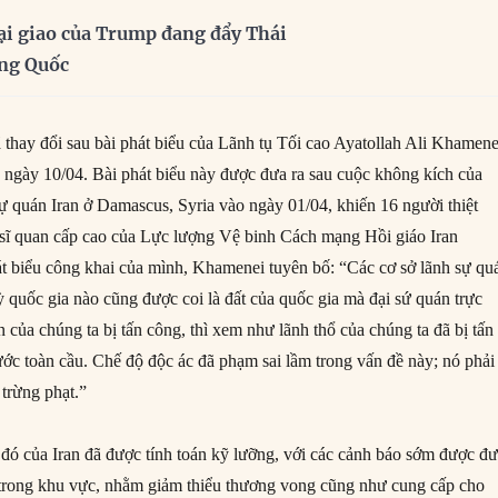
ại giao của Trump đang đẩy Thái
ung Quốc
 thay đổi sau bài phát biểu của Lãnh tụ Tối cao Ayatollah Ali Khamene
ào ngày 10/04. Bài phát biểu này được đưa ra sau cuộc không kích của
sự quán Iran ở Damascus, Syria vào ngày 01/04, khiến 16 người thiệt
 sĩ quan cấp cao của Lực lượng Vệ binh Cách mạng Hồi giáo Iran
t biểu công khai của mình, Khamenei tuyên bố: “Các cơ sở lãnh sự qu
ỳ quốc gia nào cũng được coi là đất của quốc gia mà đại sứ quán trực
n của chúng ta bị tấn công, thì xem như lãnh thổ của chúng ta đã bị tấn
ước toàn cầu. Chế độ độc ác đã phạm sai lầm trong vấn đề này; nó phải
 trừng phạt.”
đó của Iran đã được tính toán kỹ lưỡng, với các cảnh báo sớm được đ
 trong khu vực, nhằm giảm thiểu thương vong cũng như cung cấp cho