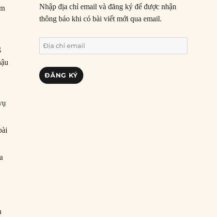
Nhập địa chỉ email và đăng ký để được nhận
ểm
thông báo khi có bài viết mới qua email.
m
Địa
g
chỉ
hậu
email
ĐĂNG KÝ
vụ
bài
a
n