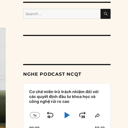
SEARCH
Search
for:
NGHE PODCAST NCQT
Audio
Player
Cơ chế miễn trừ trách nhiệm đối với
các quyết định đầu tư khoa học và
công nghệ rủi ro cao
1
X
SKIP
PLAY
JUMP
CHANGE
SHARE
PLAYBACK
THIS
BACKWARD
PAUSE
FORWARD
00:00
55:10