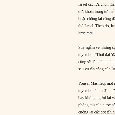
Israel các lựa chọn g
dứt khoát trong tư thế
hoặc chống lại công dâ
thổ Israel. Theo đó, I
lược mới.
Suy ngẫm về những sự 
tuyên bố: “Thời đại ‘đ
cũng sẽ dẫn đến phản 
sau vụ tấn công của Isr
Yousef Mashfeq, một n
tuyên bố, “Iran đã ch
bay không người lái và
phòng thủ của nước nà
chống lại các đợt tấn