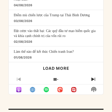
04/08/2026
Điểm mù chiến lược của Trump tại Thái Bình Dương
03/08/2026
Đặt cược vào thất bại: Các quỹ đầu tư mạo hiểm quốc gia
và khía cạnh chính trị của vốn rủi ro
02/08/2026
Làm thế nào để kết thúc Chiến tranh Iran?
01/08/2026
LOAD MORE
PREVIOUS
SHOW
NEXT
EPISODE
EPISODES
EPISO
Show
LIST
Podcast
Informat