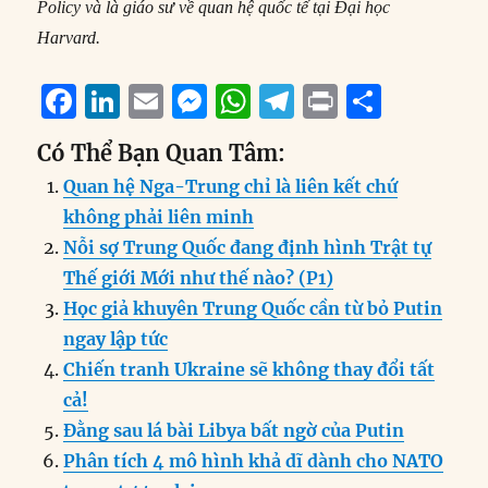
Policy và là giáo sư về quan hệ quốc tế tại Đại học
Harvard.
F
Li
E
M
W
T
P
S
a
n
m
e
h
el
ri
h
Có Thể Bạn Quan Tâm:
c
k
ai
ss
at
e
n
a
Quan hệ Nga-Trung chỉ là liên kết chứ
e
e
l
e
s
g
t
re
không phải liên minh
b
d
n
A
r
Nỗi sợ Trung Quốc đang định hình Trật tự
o
I
g
p
a
Thế giới Mới như thế nào? (P1)
o
n
er
p
m
Học giả khuyên Trung Quốc cần từ bỏ Putin
k
ngay lập tức
Chiến tranh Ukraine sẽ không thay đổi tất
cả!
Đằng sau lá bài Libya bất ngờ của Putin
Phân tích 4 mô hình khả dĩ dành cho NATO