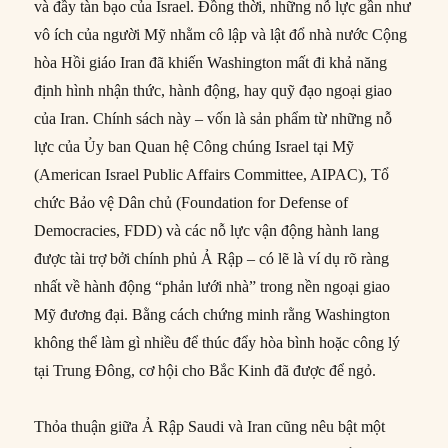
và đầy tàn bạo của Israel. Đồng thời, những nỗ lực gần như
vô ích của người Mỹ nhằm cô lập và lật đổ nhà nước Cộng
hòa Hồi giáo Iran đã khiến Washington mất đi khả năng
định hình nhận thức, hành động, hay quỹ đạo ngoại giao
của Iran. Chính sách này – vốn là sản phẩm từ những nỗ
lực của Ủy ban Quan hệ Công chúng Israel tại Mỹ
(American Israel Public Affairs Committee, AIPAC), Tổ
chức Bảo vệ Dân chủ (Foundation for Defense of
Democracies, FDD) và các nỗ lực vận động hành lang
được tài trợ bởi chính phủ Ả Rập – có lẽ là ví dụ rõ ràng
nhất về hành động “phản lưới nhà” trong nền ngoại giao
Mỹ đương đại. Bằng cách chứng minh rằng Washington
không thể làm gì nhiều để thúc đẩy hòa bình hoặc công lý
tại Trung Đông, cơ hội cho Bắc Kinh đã được để ngỏ.
Thỏa thuận giữa Ả Rập Saudi và Iran cũng nêu bật một