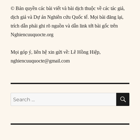
© Bản quyền các bài viết và bài dịch thuộc về các tác giả,
dịch giả và Dự án Nghiên cứu Quốc tế. Mọi bài đăng lại,
trích dẫn phải ghi rõ nguồn và dẫn link tới bài gốc trên
Nghiencuuquocte.org
Mọi góp ý, liên hệ xin gửi về: Lê Hồng Hiệp,
nghiencuuquocte@gmail.com
SE
Search
for: