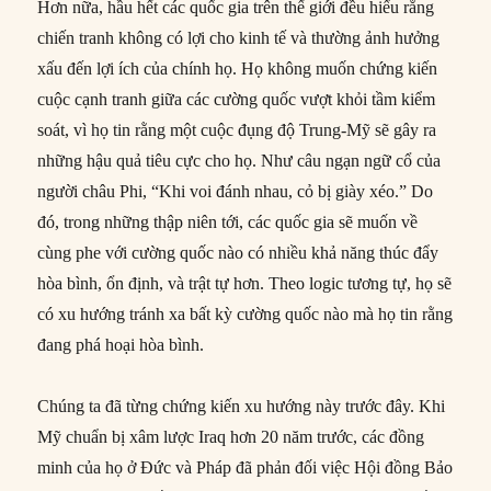
Hơn nữa, hầu hết các quốc gia trên thế giới đều hiểu rằng
chiến tranh không có lợi cho kinh tế và thường ảnh hưởng
xấu đến lợi ích của chính họ. Họ không muốn chứng kiến
cuộc cạnh tranh giữa các cường quốc vượt khỏi tầm kiểm
soát, vì họ tin rằng một cuộc đụng độ Trung-Mỹ sẽ gây ra
những hậu quả tiêu cực cho họ. Như câu ngạn ngữ cổ của
người châu Phi, “Khi voi đánh nhau, cỏ bị giày xéo.” Do
đó, trong những thập niên tới, các quốc gia sẽ muốn về
cùng phe với cường quốc nào có nhiều khả năng thúc đẩy
hòa bình, ổn định, và trật tự hơn. Theo logic tương tự, họ sẽ
có xu hướng tránh xa bất kỳ cường quốc nào mà họ tin rằng
đang phá hoại hòa bình.
Chúng ta đã từng chứng kiến xu hướng này trước đây. Khi
Mỹ chuẩn bị xâm lược Iraq hơn 20 năm trước, các đồng
minh của họ ở Đức và Pháp đã phản đối việc Hội đồng Bảo