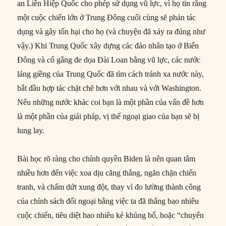
an Liên Hiệp Quốc cho phép sử dụng vũ lực, vì họ tin rằng
một cuộc chiến lớn ở Trung Đông cuối cùng sẽ phản tác
dụng và gây tổn hại cho họ (và chuyện đã xảy ra đúng như
vậy.) Khi Trung Quốc xây dựng các đảo nhân tạo ở Biển
Đông và cố gắng đe dọa Đài Loan bằng vũ lực, các nước
láng giềng của Trung Quốc đã tìm cách tránh xa nước này,
bắt đầu hợp tác chặt chẽ hơn với nhau và với Washington.
Nếu những nước khác coi bạn là một phần của vấn đề hơn
là một phần của giải pháp, vị thế ngoại giao của bạn sẽ bị
lung lay.
Bài học rõ ràng cho chính quyền Biden là nên quan tâm
nhiều hơn đến việc xoa dịu căng thẳng, ngăn chặn chiến
tranh, và chấm dứt xung đột, thay vì đo lường thành công
của chính sách đối ngoại bằng việc ta đã thắng bao nhiêu
cuộc chiến, tiêu diệt bao nhiêu kẻ khủng bố, hoặc “chuyển