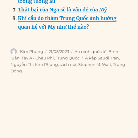
trong tương lai
Thất bại của Nga sẽ là vấn đề của Mỹ
Khí cầu do thám Trung Quốc ảnh hưởng
quan hệ với Mỹ như thế nào?
Author
Posted
Categories
Kim Phụng
21/03/2023
An ninh quốc tế
,
Bình
on
Tags
luận
,
Tây Á - Châu Phi
,
Trung Quốc
Ả Rập Saudi
,
Iran
,
Nguyễn Thị Kim Phụng
,
sách nói
,
Stephen M. Walt
,
Trung
Đông