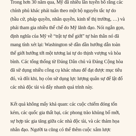
Trong hơn 30 năm qua, Mỹ đã nhiều lần tuyên bố rằng các
chính phủ khác phải tuân theo một bộ nguyên tắc tự do
(bầu cử, pháp quyền, nhân quyền, kinh tế thị trường, …) và
phải tham gia nhiều thể chế do Mỹ lãnh đạo. Nói ngắn gọn,
định nghĩa của Mỹ về “trật tự thế giới” tự bản thân nó đã
mang tính xét lại: Washington sẽ dần dần hướng dẫn toàn
thế giới hướng tới một tương lai tự do thịnh vượng và hòa
bình. Các tổng thống từ Đảng Dân chủ và Đảng Cộng hòa
đã sử dụng nhiều công cụ khác nhau để đạt được mục tiêu
đó, và đôi khi, họ còn sử dụng lực lượng quân sự để lật đổ
các nhà độc tài và đẩy nhanh quá trình này.
Kết quả không mấy khả quan: các cuộc chiếm đóng tốn
kém, các quốc gia thất bại, các phong trào khủng bố mới,
sự hợp tác gia tăng giữa các nhà độc tài, và các thảm họa
nhân đạo. Người ta cũng có thể thêm cuộc xâm lược