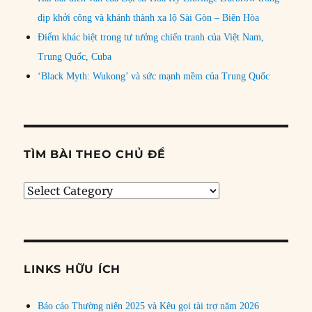
dịp khởi công và khánh thành xa lộ Sài Gòn – Biên Hòa
Điểm khác biệt trong tư tưởng chiến tranh của Việt Nam,
Trung Quốc, Cuba
‘Black Myth: Wukong’ và sức mạnh mềm của Trung Quốc
TÌM BÀI THEO CHỦ ĐỀ
Tìm
bài
theo
chủ
đề
LINKS HỮU ÍCH
Báo cáo Thường niên 2025 và Kêu gọi tài trợ năm 2026