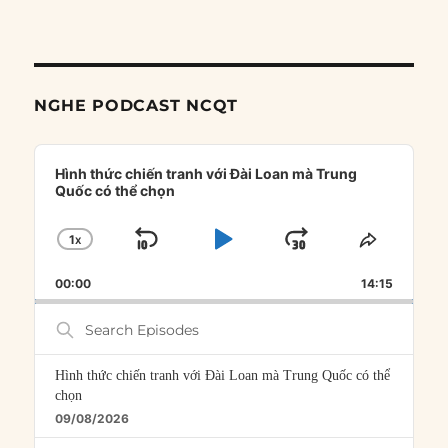
NGHE PODCAST NCQT
Audio
Player
Hình thức chiến tranh với Đài Loan mà Trung
Quốc có thể chọn
1
X
SKIP
PLAY
JUMP
CHANGE
SHARE
PLAYBACK
THIS
BACKWARD
PAUSE
FORWARD
00:00
RATE
14:15
EPISOD
Search
Episodes
Hình thức chiến tranh với Đài Loan mà Trung Quốc có thể
chọn
09/08/2026