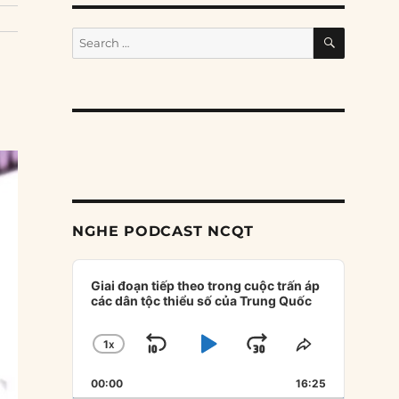
SEARCH
Search
for:
NGHE PODCAST NCQT
Audio
Player
Giai đoạn tiếp theo trong cuộc trấn áp
các dân tộc thiểu số của Trung Quốc
1
X
SKIP
PLAY
JUMP
CHANGE
SHARE
PLAYBACK
THIS
BACKWARD
PAUSE
FORWARD
00:00
RATE
16:25
EPISODE