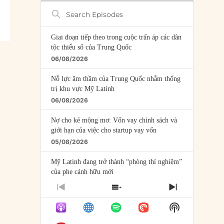
Search
Episodes
Giai đoạn tiếp theo trong cuộc trấn áp các dân
tộc thiểu số của Trung Quốc
06/08/2026
Nỗ lực âm thầm của Trung Quốc nhằm thống
trị khu vực Mỹ Latinh
06/08/2026
Nợ cho kẻ mộng mơ: Vốn vay chính sách và
giới hạn của việc cho startup vay vốn
05/08/2026
Mỹ Latinh đang trở thành “phòng thí nghiệm”
của phe cánh hữu mới
04/08/2026
PREVIOUS
SHOW
NEXT
EPISODE
EPISODES
EPISODE
Tại sao Trung Quốc phủ nhận cuộc gặp với
Show
LIST
Ngoại trưởng Nhật Bản?
Podcast