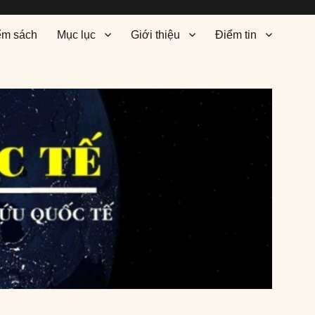
ểm sách
Mục lục
Giới thiệu
Điểm tin