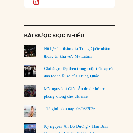
Informatio
04/08/2026
Điểm mù chiến lược của Trump tại Thái Bình
Dương
03/08/2026
BÀI ĐƯỢC ĐỌC NHIỀU
Đặt cược vào thất bại: Các quỹ đầu tư mạo
hiểm quốc gia và khía cạnh chính trị của vốn
rủi ro
Nỗ lực âm thầm của Trung Quốc nhằm
02/08/2026
thống trị khu vực Mỹ Latinh
Làm thế nào để kết thúc Chiến tranh Iran?
Giai đoạn tiếp theo trong cuộc trấn áp các
01/08/2026
dân tộc thiểu số của Trung Quốc
Chiến lược kế tiếp của Bắc Kinh ở Biển Đông
Mối nguy khi Châu Âu do dự hỗ trợ
31/07/2026
phòng không cho Ukraine
Trật tự thế giới mới: Các nước nhỏ sẽ luôn
Thế giới hôm nay: 06/08/2026
phải chịu đựng?
30/07/2026
Kỷ nguyên Ấn Độ Dương - Thái Bình
LOAD MORE