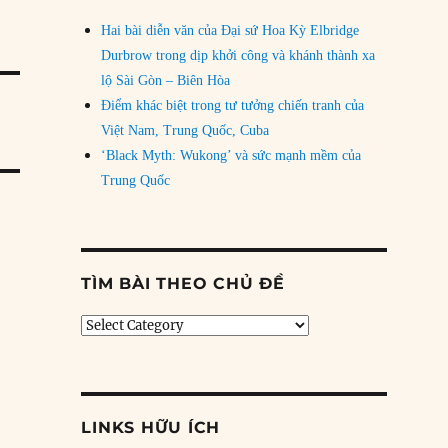
Hai bài diễn văn của Đại sứ Hoa Kỳ Elbridge
Durbrow trong dịp khởi công và khánh thành xa
lộ Sài Gòn – Biên Hòa
Điểm khác biệt trong tư tưởng chiến tranh của
Việt Nam, Trung Quốc, Cuba
‘Black Myth: Wukong’ và sức mạnh mềm của
Trung Quốc
TÌM BÀI THEO CHỦ ĐỀ
Tìm
bài
theo
chủ
đề
LINKS HỮU ÍCH