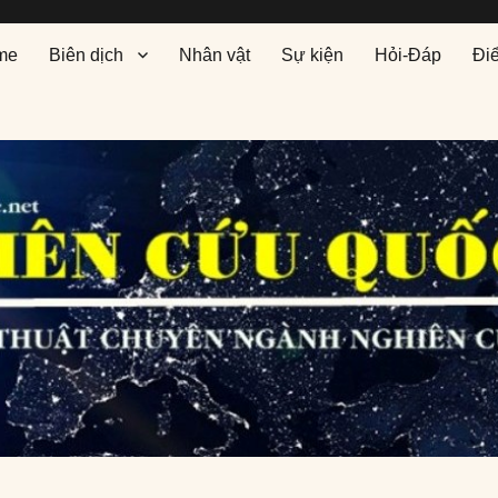
me
Biên dịch
Nhân vật
Sự kiện
Hỏi-Đáp
Đi