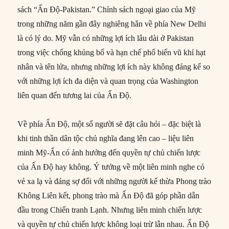
sách “Ấn Độ-Pakistan.” Chính sách ngoại giao của Mỹ
trong những năm gần đây nghiêng hẳn về phía New Delhi
là có lý do. Mỹ vẫn có những lợi ích lâu dài ở Pakistan
trong việc chống khủng bố và hạn chế phổ biến vũ khí hạt
nhân và tên lửa, nhưng những lợi ích này không đáng kể so
với những lợi ích đa diện và quan trọng của Washington
liên quan đến tương lai của Ấn Độ.
Về phía Ấn Độ, một số người sẽ đặt câu hỏi – đặc biệt là
khi tinh thần dân tộc chủ nghĩa đang lên cao – liệu liên
minh Mỹ-Ấn có ảnh hưởng đến quyền tự chủ chiến lược
của Ấn Độ hay không. Ý tưởng về một liên minh nghe có
vẻ xa lạ và đáng sợ đối với những người kế thừa Phong trào
Không Liên kết, phong trào mà Ấn Độ đã góp phần dẫn
đầu trong Chiến tranh Lạnh. Nhưng liên minh chiến lược
và quyền tự chủ chiến lược không loại trừ lẫn nhau. Ấn Độ