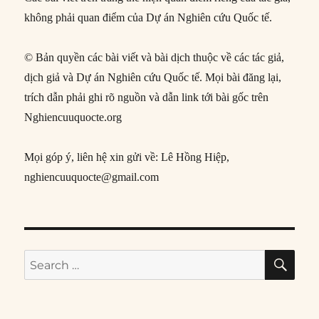
không phải quan điểm của Dự án Nghiên cứu Quốc tế.
© Bản quyền các bài viết và bài dịch thuộc về các tác giả,
dịch giả và Dự án Nghiên cứu Quốc tế. Mọi bài đăng lại,
trích dẫn phải ghi rõ nguồn và dẫn link tới bài gốc trên
Nghiencuuquocte.org
Mọi góp ý, liên hệ xin gửi về: Lê Hồng Hiệp,
nghiencuuquocte@gmail.com
SE
Search
for: