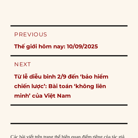
Post
PREVIOUS
navigation
Previous
Thế giới hôm nay: 10/09/2025
post:
NEXT
Next
Từ lễ diễu binh 2/9 đến ‘bảo hiểm
post:
chiến lược’: Bài toán ‘không liên
minh’ của Việt Nam
Các bài viết trên trang thể hiện quan điểm riêng của tác giả,