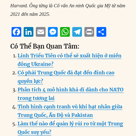
Harvard. Ông từng là Cố vấn An ninh Quốc gia Mỹ từ năm
2021 đến năm 2025.
F
Li
E
M
W
T
P
S
a
n
m
e
h
el
ri
h
Có Thể Bạn Quan Tâm:
c
k
ai
ss
at
e
n
a
Lính Triều Tiên có thể sẽ xuất hiện ở miền
e
e
l
e
s
g
t
re
đông Ukraine?
b
d
n
A
r
Có phải Trung Quốc đã đạt đến đỉnh cao
o
I
g
p
a
quyền lực?
o
n
er
p
m
Phân tích 4 mô hình khả dĩ dành cho NATO
k
trong tương lai
Tình hình cạnh tranh vũ khí hạt nhân giữa
Trung Quốc, Ấn Độ và Pakistan
Làm thế nào để quản lý rủi ro từ một Trung
Quốc suy yếu?