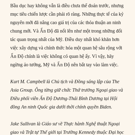
Bầu dục hay không vẫn là điều chưa thể đoán trước, nhưng
mục tiêu chiến lược cần phải rõ ràng. Những thực tế của kỷ
nguyên mới đã nâng cao giá trị của các thỏa thuận an ninh
chung mới. Và Ấn Độ đã nổi lên như một trong những đối
tác quan trọng nhất của Mỹ. Điều duy nhất khó khăn hơn
việc xây dựng và chính thức hóa một quan hệ sâu rộng với
Ấn Độ chính là việc không có quan hệ ấy. Vì vậy, hãy
ngừng ảo tưởng, Mỹ và Ấn Độ nên bắt tay vào làm việc.
Kurt M. Campbell là Chủ tịch và Đồng sáng lập của The
Asia Group. Ông từng giữ chức Thứ trưởng Ngoại giao và
Điều phối viên Ấn Độ Dương-Thái Bình Dương tại Hội
đồng An ninh Quốc gia dưới thời chính quyền Biden.
Jake Sullivan là Giáo sư về Thực hành Nghệ thuật Ngoại
giao và Trật tự Thế giới tại Trường Kennedy thuộc Đại học