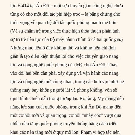
lực F-414 tại Ấn Độ – một sự chuyển giao công nghệ chưa
từng có cho một đối tác phi hiệp ước – là bằng chứng cho
triển vọng về quan hệ đối tác quốc phòng mạnh mẽ hơn.
(Và sự chậm trễ trong việc thực hiện thỏa thuận phản ánh
sự trì trệ liên tục của bộ máy hành chính ở cả hai quốc gia.)
Nhưng mục tiêu ở đây không thể và không nên chỉ đơn
giản là tạo điều kiện thuận lợi cho việc chuyển giao năng
lực và công nghệ quốc phòng của Mỹ cho Ấn Độ. Thay
vào đó, hai bên cần phải xây dựng và vận hành các năng
lực và công nghệ mới cùng nhau, trong các lĩnh vực như hệ
thống máy bay không người lái và phòng không, vốn sẽ
định hình chiến đấu trong tương lai. Rõ ràng, Mỹ mang đến
năng lực sản xuất quốc phòng, trong khi Ấn Độ mang đến
một cơ hội mới và quan trọng: cơ hội “nhảy cóc” vượt qua
nhiều nền tảng quốc phòng truyền thống bằng cách triển
khai các nền tảng mới ở quy mô lớn. Phạm vi hợp tác nên