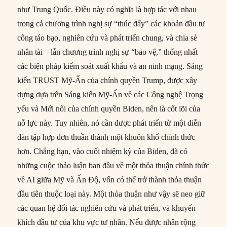
như Trung Quốc. Điều này có nghĩa là hợp tác với nhau
trong cả chương trình nghị sự “thúc đẩy” các khoản đầu tư
công táo bạo, nghiên cứu và phát triển chung, và chia sẻ
nhân tài – lẫn chương trình nghị sự “bảo vệ,” thống nhất
các biện pháp kiểm soát xuất khẩu và an ninh mạng. Sáng
kiến TRUST Mỹ-Ấn của chính quyền Trump, được xây
dựng dựa trên Sáng kiến Mỹ-Ấn về các Công nghệ Trọng
yếu và Mới nổi của chính quyền Biden, nên là cốt lõi của
nỗ lực này. Tuy nhiên, nó cần được phát triển từ một diễn
đàn tập hợp đơn thuần thành một khuôn khổ chính thức
hơn. Chẳng hạn, vào cuối nhiệm kỳ của Biden, đã có
những cuộc thảo luận ban đầu về một thỏa thuận chính thức
về AI giữa Mỹ và Ấn Độ, vốn có thể trở thành thỏa thuận
đầu tiên thuộc loại này. Một thỏa thuận như vậy sẽ neo giữ
các quan hệ đối tác nghiên cứu và phát triển, và khuyến
khích đầu tư của khu vực tư nhân. Nếu được nhân rộng