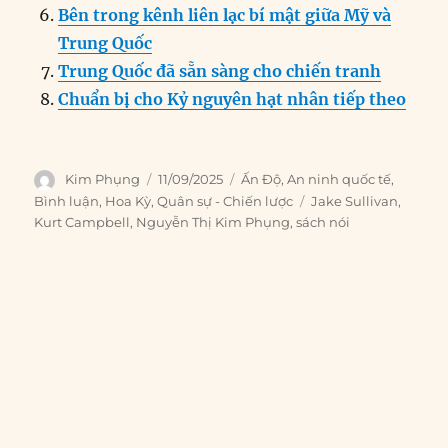
Bên trong kênh liên lạc bí mật giữa Mỹ và
Trung Quốc
Trung Quốc đã sẵn sàng cho chiến tranh
Chuẩn bị cho Kỷ nguyên hạt nhân tiếp theo
Author
Posted
Categories
Kim Phụng
11/09/2025
Ấn Độ
,
An ninh quốc tế
,
on
Tags
Bình luận
,
Hoa Kỳ
,
Quân sự - Chiến lược
Jake Sullivan
,
Kurt Campbell
,
Nguyễn Thị Kim Phụng
,
sách nói