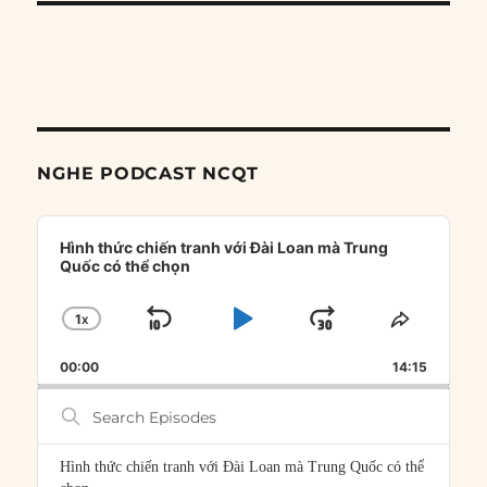
NGHE PODCAST NCQT
Audio
Player
Hình thức chiến tranh với Đài Loan mà Trung
Quốc có thể chọn
1
X
SKIP
PLAY
JUMP
CHANGE
SHARE
PLAYBACK
THIS
BACKWARD
PAUSE
FORWARD
00:00
RATE
14:15
EPISOD
Search
Episodes
Hình thức chiến tranh với Đài Loan mà Trung Quốc có thể