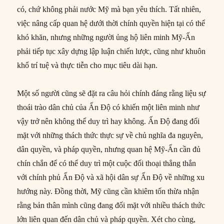
có, chứ không phải nước Mỹ mà bạn yêu thích. Tất nhiên,
việc nâng cấp quan hệ dưới thời chính quyền hiện tại có thể
khó khăn, nhưng những người ủng hộ liên minh Mỹ-Ấn
phải tiếp tục xây dựng lập luận chiến lược, cũng như khuôn
khổ trí tuệ và thực tiễn cho mục tiêu dài hạn.
Một số người cũng sẽ đặt ra câu hỏi chính đáng rằng liệu sự
thoái trào dân chủ của Ấn Độ có khiến một liên minh như
vậy trở nên không thể duy trì hay không. Ấn Độ đang đối
mặt với những thách thức thực sự về chủ nghĩa đa nguyên,
dân quyền, và pháp quyền, nhưng quan hệ Mỹ-Ấn cần đủ
chín chắn để có thể duy trì một cuộc đối thoại thẳng thắn
với chính phủ Ấn Độ và xã hội dân sự Ấn Độ về những xu
hướng này. Đồng thời, Mỹ cũng cần khiêm tốn thừa nhận
rằng bản thân mình cũng đang đối mặt với nhiều thách thức
lớn liên quan đến dân chủ và pháp quyền. Xét cho cùng,