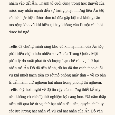
nhắm vào đất Ấn. Thành tố cuối cùng trong học thuyết của
nước này nhấn mạnh đến sự trừng phạt, nhưng liệu Ấn Độ
có thể thực hiện được đòn trả đũa gấp bội mà không cần
mở rộng kho vũ khí hiện tại hay không vẫn là một câu hỏi
được bỏ ngỏ.
Tellis đã chứng minh rằng kho vũ khí hạt nhân của Ấn Độ
phát triển chậm hơn nhiều so với của Trung Quốc. Một
phần lý do xuất phát từ số lượng hạn chế các vụ thử hạt
nhân mà Ấn Độ đã tiến hành, dù họ đã tìm cách theo đuổi
vũ khí nhiệt hạch trên cơ sở mô phỏng máy tính – về cơ bản
là tiến hành thử nghiệm hạt nhân trong phòng thí nghiệm.
Tellis tỏ ý hoài nghi về độ tin cậy của những thiết kế này,
nếu không có chế độ thử nghiệm kỹ càng hơn. Đã năm thập
niên trôi qua kể từ vụ thử hạt nhân đầu tiên, quyền chỉ huy
các lực lượng hạt nhân và vũ khí hạt nhân của Ấn Độ vẫn