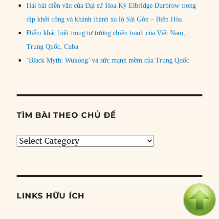
Hai bài diễn văn của Đại sứ Hoa Kỳ Elbridge Durbrow trong
dịp khởi công và khánh thành xa lộ Sài Gòn – Biên Hòa
Điểm khác biệt trong tư tưởng chiến tranh của Việt Nam,
Trung Quốc, Cuba
‘Black Myth: Wukong’ và sức mạnh mềm của Trung Quốc
TÌM BÀI THEO CHỦ ĐỀ
Tìm
bài
theo
chủ
đề
LINKS HỮU ÍCH