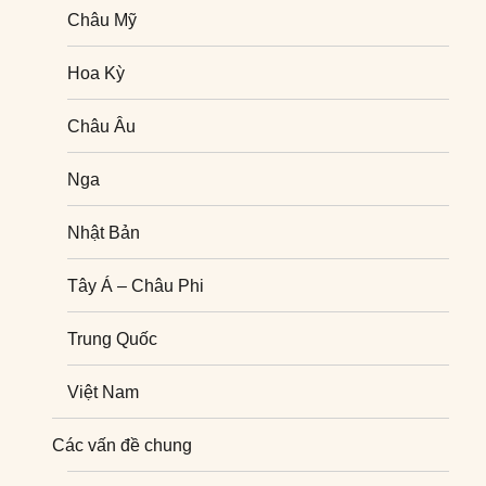
Châu Mỹ
Hoa Kỳ
Châu Âu
Nga
Nhật Bản
Tây Á – Châu Phi
Trung Quốc
Việt Nam
Nghiên cứu quốc tế
Các vấn đề chung