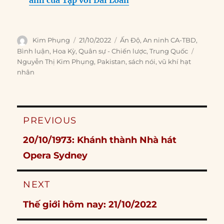
ảnh của Tập với Đài Loan
Author
Posted
Categories
Kim Phụng
21/10/2022
Ấn Độ
,
An ninh CA-TBD
,
on
Tags
Bình luận
,
Hoa Kỳ
,
Quân sự - Chiến lược
,
Trung Quốc
Nguyễn Thị Kim Phụng
,
Pakistan
,
sách nói
,
vũ khí hạt
nhân
Post
PREVIOUS
navigation
Previous
20/10/1973: Khánh thành Nhà hát
post:
Opera Sydney
NEXT
Next
Thế giới hôm nay: 21/10/2022
post: