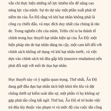
vẫn chỉ thực hiện những nỗ lực khiêm tốn để nâng cao
năng lực của mình. Sự do dự này một phần xuất phát từ
niềm tin của Ấn Độ rằng vũ khí hạt nhân không phải là
công cụ chiến đấu, và mục đích duy nhất của chúng là răn
đe. Trong nghiên cứu của mình, Tellis chỉ ra ba thành tố
chính trong học thuyết hạt nhân hiện tại của Ấn Độ: một
biện pháp răn đe hạt nhân đáng tin cậy, một cam kết đối với
chính sách không sử dụng vũ khí hạt nhân trước, và việc
dựa vào chính sách trả đũa gấp bội (massive retaliation) nếu
phải đối mặt với mối đe dọa hạt nhân.
Học thuyết này có ý nghĩa quan trọng. Thứ nhất, Ấn Độ
đang giữ đầu đạn hạt nhân tách biệt khỏi tên lửa và đặt
chúng dưới sự kiểm soát dân sự, một phần vì họ không sợ
gặp phải tấn công bất ngờ. Thứ hai, Ấn Độ sẽ trì hoãn việc
trả đũa tùy thuộc vào phạm vi và mức độ của cuộc tấn công