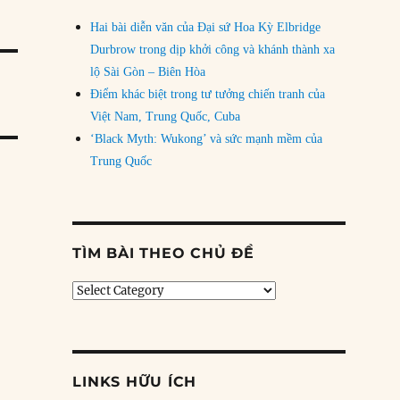
Hai bài diễn văn của Đại sứ Hoa Kỳ Elbridge
Durbrow trong dịp khởi công và khánh thành xa
lộ Sài Gòn – Biên Hòa
Điểm khác biệt trong tư tưởng chiến tranh của
Việt Nam, Trung Quốc, Cuba
‘Black Myth: Wukong’ và sức mạnh mềm của
Trung Quốc
TÌM BÀI THEO CHỦ ĐỀ
Tìm
bài
theo
chủ
đề
LINKS HỮU ÍCH