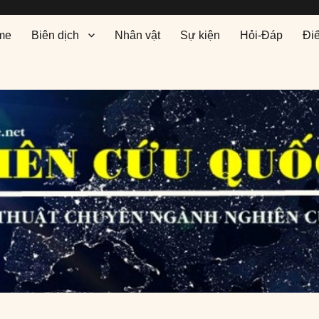
me
Biên dịch
Nhân vật
Sự kiện
Hỏi-Đáp
Đi