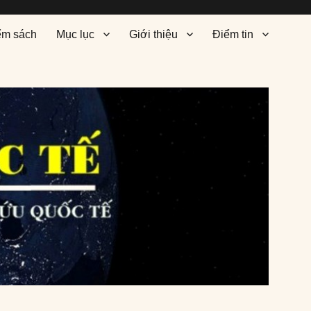
ểm sách
Mục lục
Giới thiệu
Điểm tin