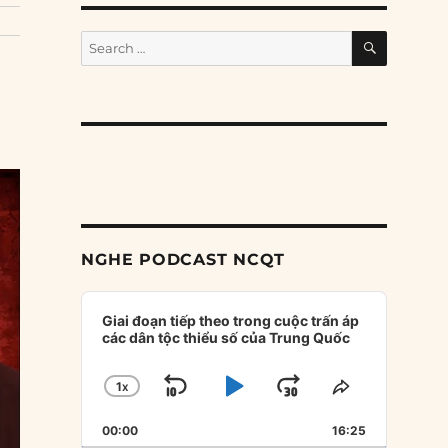
SEARCH
Search
for:
NGHE PODCAST NCQT
Audio
Player
Giai đoạn tiếp theo trong cuộc trấn áp
các dân tộc thiểu số của Trung Quốc
1
X
SKIP
PLAY
JUMP
CHANGE
SHARE
PLAYBACK
THIS
BACKWARD
PAUSE
FORWARD
00:00
RATE
16:25
EPISODE