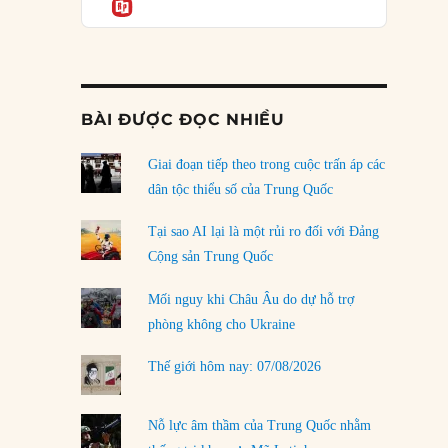
Informatio
04/08/2026
Điểm mù chiến lược của Trump tại Thái Bình
Dương
03/08/2026
BÀI ĐƯỢC ĐỌC NHIỀU
Đặt cược vào thất bại: Các quỹ đầu tư mạo
hiểm quốc gia và khía cạnh chính trị của vốn
rủi ro
Giai đoạn tiếp theo trong cuộc trấn áp các
02/08/2026
dân tộc thiểu số của Trung Quốc
Làm thế nào để kết thúc Chiến tranh Iran?
Tại sao AI lại là một rủi ro đối với Đảng
01/08/2026
Cộng sản Trung Quốc
Chiến lược kế tiếp của Bắc Kinh ở Biển Đông
Mối nguy khi Châu Âu do dự hỗ trợ
31/07/2026
phòng không cho Ukraine
Trật tự thế giới mới: Các nước nhỏ sẽ luôn
Thế giới hôm nay: 07/08/2026
phải chịu đựng?
30/07/2026
Nỗ lực âm thầm của Trung Quốc nhằm
LOAD MORE