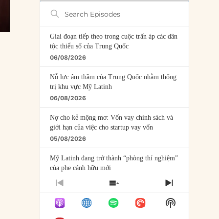
Search
Episodes
Giai đoạn tiếp theo trong cuộc trấn áp các dân
tộc thiểu số của Trung Quốc
06/08/2026
Nỗ lực âm thầm của Trung Quốc nhằm thống
trị khu vực Mỹ Latinh
06/08/2026
Nợ cho kẻ mộng mơ: Vốn vay chính sách và
giới hạn của việc cho startup vay vốn
05/08/2026
Mỹ Latinh đang trở thành “phòng thí nghiệm”
của phe cánh hữu mới
04/08/2026
PREVIOUS
SHOW
NEXT
EPISODE
EPISODES
EPISODE
Tại sao Trung Quốc phủ nhận cuộc gặp với
Show
LIST
Ngoại trưởng Nhật Bản?
Podcast