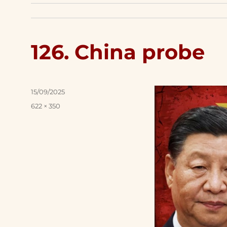
126. China probe
Posted
15/09/2025
on
Full
622 × 350
size