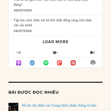
đựng?
30/07/2026
Tập tìm cách chôn vùi bê bối chấn động vòng tròn thân
cận của mình
29/07/2026
LOAD MORE
PREVIOUS
SHOW
NEXT
EPISODE
EPISODES
EPISO
Show
LIST
Podcast
Informat
BÀI ĐƯỢC ĐỌC NHIỀU
Nỗ lực âm thầm của Trung Quốc nhằm thống trị khu