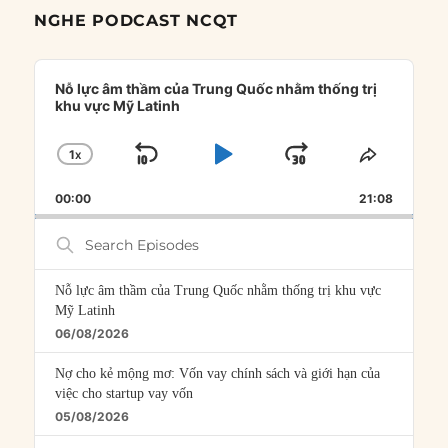
NGHE PODCAST NCQT
Audio
Player
Nỗ lực âm thầm của Trung Quốc nhằm thống trị
khu vực Mỹ Latinh
1
X
SKIP
PLAY
JUMP
CHANGE
SHARE
PLAYBACK
THIS
BACKWARD
PAUSE
FORWARD
00:00
RATE
21:08
EPISOD
Search
Episodes
Nỗ lực âm thầm của Trung Quốc nhằm thống trị khu vực
Mỹ Latinh
06/08/2026
Nợ cho kẻ mộng mơ: Vốn vay chính sách và giới hạn của
việc cho startup vay vốn
05/08/2026