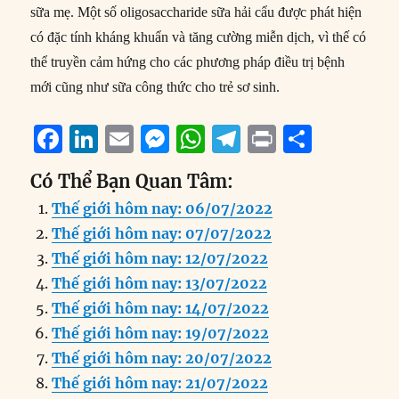
sữa mẹ. Một số oligosaccharide sữa hải cẩu được phát hiện
có đặc tính kháng khuẩn và tăng cường miễn dịch, vì thế có
thể truyền cảm hứng cho các phương pháp điều trị bệnh
mới cũng như sữa công thức cho trẻ sơ sinh.
F
Li
E
M
W
T
P
S
a
n
m
e
h
el
ri
h
Có Thể Bạn Quan Tâm:
c
k
ai
ss
at
e
n
a
Thế giới hôm nay: 06/07/2022
e
e
l
e
s
g
t
re
Thế giới hôm nay: 07/07/2022
b
d
n
A
r
Thế giới hôm nay: 12/07/2022
o
I
g
p
a
Thế giới hôm nay: 13/07/2022
o
n
er
p
m
Thế giới hôm nay: 14/07/2022
k
Thế giới hôm nay: 19/07/2022
Thế giới hôm nay: 20/07/2022
Thế giới hôm nay: 21/07/2022