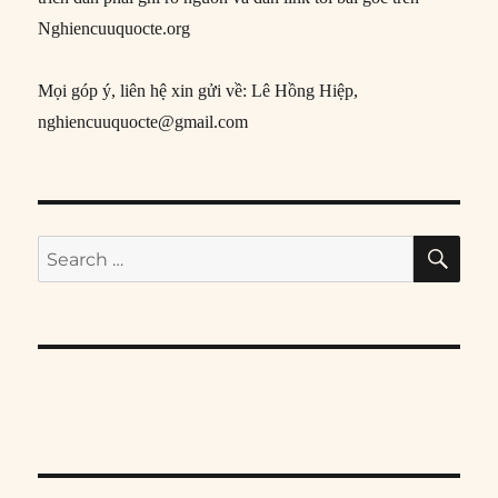
Nghiencuuquocte.org
Mọi góp ý, liên hệ xin gửi về: Lê Hồng Hiệp,
nghiencuuquocte@gmail.com
SE
Search
for: