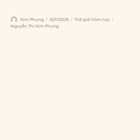
Author
Posted
Categories
Tags
Kim Phụng
25/11/2025
Thế giới hôm nay
on
Nguyễn Thị Kim Phụng