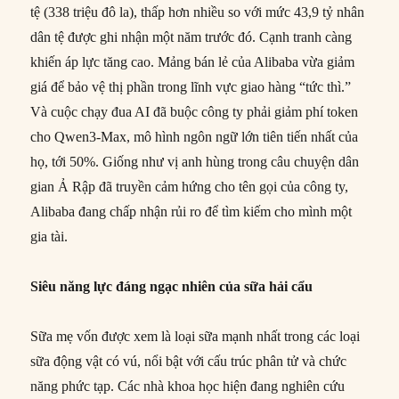
tệ (338 triệu đô la), thấp hơn nhiều so với mức 43,9 tỷ nhân
dân tệ được ghi nhận một năm trước đó. Cạnh tranh càng
khiến áp lực tăng cao. Mảng bán lẻ của Alibaba vừa giảm
giá để bảo vệ thị phần trong lĩnh vực giao hàng “tức thì.”
Và cuộc chạy đua AI đã buộc công ty phải giảm phí token
cho Qwen3-Max, mô hình ngôn ngữ lớn tiên tiến nhất của
họ, tới 50%. Giống như vị anh hùng trong câu chuyện dân
gian Ả Rập đã truyền cảm hứng cho tên gọi của công ty,
Alibaba đang chấp nhận rủi ro để tìm kiếm cho mình một
gia tài.
Siêu năng lực đáng ngạc nhiên của sữa hải cẩu
Sữa mẹ vốn được xem là loại sữa mạnh nhất trong các loại
sữa động vật có vú, nổi bật với cấu trúc phân tử và chức
năng phức tạp. Các nhà khoa học hiện đang nghiên cứu