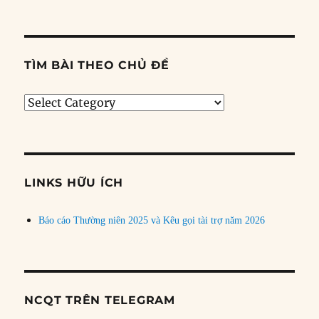
TÌM BÀI THEO CHỦ ĐỀ
Tìm
bài
theo
chủ
đề
LINKS HỮU ÍCH
Báo cáo Thường niên 2025 và Kêu gọi tài trợ năm 2026
NCQT TRÊN TELEGRAM