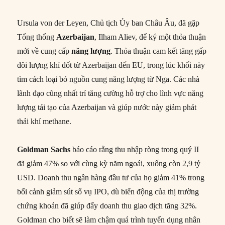
Ursula von der Leyen, Chủ tịch Ủy ban Châu Âu, đã gặp
Tổng thống
Azerbaijan
, Ilham Aliev, để ký một thỏa thuận
mới về cung cấp
năng lượng
. Thỏa thuận cam kết tăng gấp
đôi lượng khí đốt từ Azerbaijan đến EU, trong lúc khối này
tìm cách loại bỏ nguồn cung năng lượng từ Nga. Các nhà
lãnh đạo cũng nhất trí tăng cường hỗ trợ cho lĩnh vực năng
lượng tái tạo của Azerbaijan và giúp nước này giảm phát
thải khí methane.
Goldman Sachs
báo cáo rằng thu nhập ròng trong quý II
đã giảm 47% so với cùng kỳ năm ngoái, xuống còn 2,9 tỷ
USD. Doanh thu ngân hàng đầu tư của họ giảm 41% trong
bối cảnh giảm sút số vụ IPO, dù biến động của thị trường
chứng khoán đã giúp đẩy doanh thu giao dịch tăng 32%.
Goldman cho biết sẽ làm chậm quá trình tuyển dụng nhân