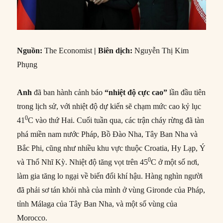
Nguồn:
The Economist
| Biên dịch:
Nguyễn Thị Kim
Phụng
Anh
đã ban hành cảnh báo
“nhiệt độ cực cao”
lần đầu tiên
trong lịch sử, với nhiệt độ dự kiến sẽ chạm mức cao kỷ lục
0
41
C vào thứ Hai. Cuối tuần qua, các trận cháy rừng đã tàn
phá miền nam nước Pháp, Bồ Đào Nha, Tây Ban Nha và
Bắc Phi, cũng như nhiều khu vực thuộc Croatia, Hy Lạp, Ý
0
và Thổ Nhĩ Kỳ. Nhiệt độ tăng vọt trên 45
C ở một số nơi,
làm gia tăng lo ngại về biến đổi khí hậu. Hàng nghìn người
đã phải sơ tán khỏi nhà của mình ở vùng Gironde của Pháp,
tỉnh Málaga của Tây Ban Nha, và một số vùng của
Morocco.