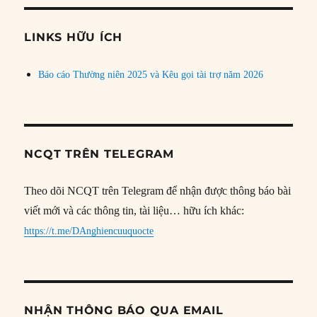
chủ
đề
LINKS HỮU ÍCH
Báo cáo Thường niên 2025 và Kêu gọi tài trợ năm 2026
NCQT TRÊN TELEGRAM
Theo dõi NCQT trên Telegram để nhận được thông báo bài
viết mới và các thông tin, tài liệu… hữu ích khác:
https://t.me/DAnghiencuuquocte
NHẬN THÔNG BÁO QUA EMAIL