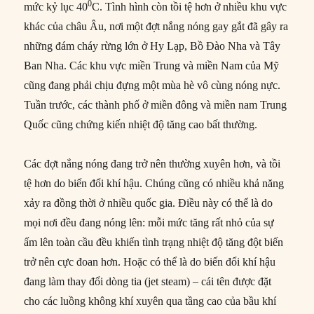
0
mức kỷ lục 40
C. Tình hình còn tồi tệ hơn ở nhiều khu vực
khác của châu Âu, nơi một đợt nắng nóng gay gắt đã gây ra
những đám cháy rừng lớn ở Hy Lạp, Bồ Đào Nha và Tây
Ban Nha. Các khu vực miền Trung và miền Nam của Mỹ
cũng đang phải chịu đựng một mùa hè vô cùng nóng nực.
Tuần trước, các thành phố ở miền đông và miền nam Trung
Quốc cũng chứng kiến nhiệt độ tăng cao bất thường.
Các đợt nắng nóng đang trở nên thường xuyên hơn, và tồi
tệ hơn do biến đổi khí hậu. Chúng cũng có nhiều khả năng
xảy ra đồng thời ở nhiều quốc gia. Điều này có thể là do
mọi nơi đều đang nóng lên: mỗi mức tăng rất nhỏ của sự
ấm lên toàn cầu đều khiến tình trạng nhiệt độ tăng đột biến
trở nên cực đoan hơn. Hoặc có thể là do biến đổi khí hậu
đang làm thay đổi dòng tia (jet steam) – cái tên được đặt
cho các luồng không khí xuyên qua tầng cao của bầu khí