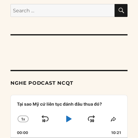
SE
Search
for:
NGHE PODCAST NCQT
Audio
Player
Tại sao Mỹ cứ liên tục đánh đâu thua đó?
1
X
SKIP
PLAY
JUMP
CHANGE
SHARE
PLAYBACK
THIS
BACKWARD
PAUSE
FORWARD
00:00
RATE
10:21
EPISOD