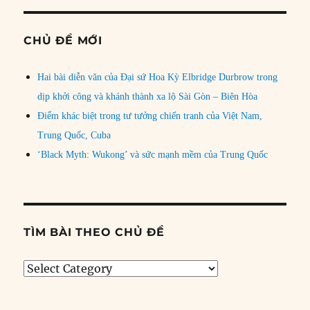
CHỦ ĐỀ MỚI
Hai bài diễn văn của Đại sứ Hoa Kỳ Elbridge Durbrow trong
dịp khởi công và khánh thành xa lộ Sài Gòn – Biên Hòa
Điểm khác biệt trong tư tưởng chiến tranh của Việt Nam,
Trung Quốc, Cuba
‘Black Myth: Wukong’ và sức mạnh mềm của Trung Quốc
TÌM BÀI THEO CHỦ ĐỀ
Tìm
bài
theo