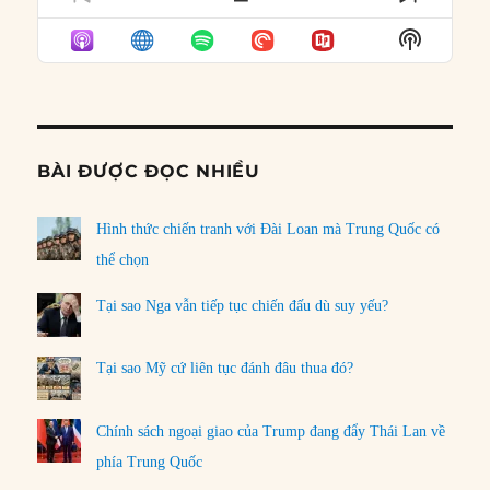
PREVIOUS
SHOW
NEXT
EPISODE
EPISODES
EPISO
Show
LIST
Podcast
Informat
BÀI ĐƯỢC ĐỌC NHIỀU
Hình thức chiến tranh với Đài Loan mà Trung Quốc có
thể chọn
Tại sao Nga vẫn tiếp tục chiến đấu dù suy yếu?
Tại sao Mỹ cứ liên tục đánh đâu thua đó?
Chính sách ngoại giao của Trump đang đẩy Thái Lan về
phía Trung Quốc