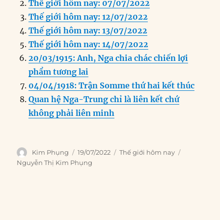
Thế giới hôm nay: 07/07/2022
b
d
n
A
r
Thế giới hôm nay: 12/07/2022
o
I
g
p
a
Thế giới hôm nay: 13/07/2022
o
n
er
p
m
Thế giới hôm nay: 14/07/2022
k
20/03/1915: Anh, Nga chia chác chiến lợi
phẩm tương lai
04/04/1918: Trận Somme thứ hai kết thúc
Quan hệ Nga-Trung chỉ là liên kết chứ
không phải liên minh
Author
Posted
Categories
Tags
Kim Phụng
19/07/2022
Thế giới hôm nay
on
Nguyễn Thị Kim Phụng