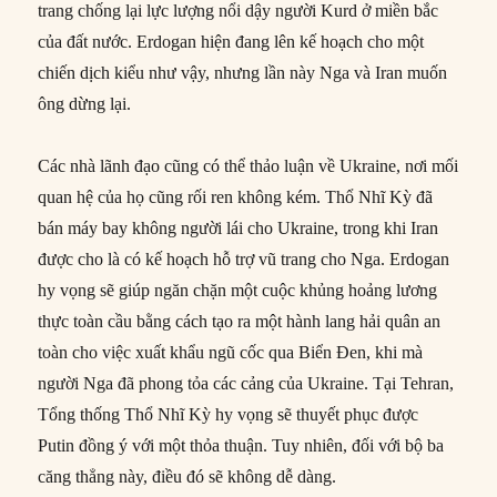
trang chống lại lực lượng nổi dậy người Kurd ở miền bắc
của đất nước. Erdogan hiện đang lên kế hoạch cho một
chiến dịch kiểu như vậy, nhưng lần này Nga và Iran muốn
ông dừng lại.
Các nhà lãnh đạo cũng có thể thảo luận về Ukraine, nơi mối
quan hệ của họ cũng rối ren không kém. Thổ Nhĩ Kỳ đã
bán máy bay không người lái cho Ukraine, trong khi Iran
được cho là có kế hoạch hỗ trợ vũ trang cho Nga. Erdogan
hy vọng sẽ giúp ngăn chặn một cuộc khủng hoảng lương
thực toàn cầu bằng cách tạo ra một hành lang hải quân an
toàn cho việc xuất khẩu ngũ cốc qua Biển Đen, khi mà
người Nga đã phong tỏa các cảng của Ukraine. Tại Tehran,
Tổng thống Thổ Nhĩ Kỳ hy vọng sẽ thuyết phục được
Putin đồng ý với một thỏa thuận. Tuy nhiên, đối với bộ ba
căng thẳng này, điều đó sẽ không dễ dàng.