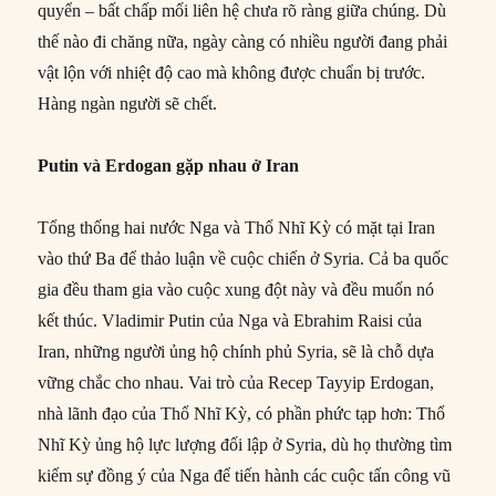
quyển – bất chấp mối liên hệ chưa rõ ràng giữa chúng. Dù
thế nào đi chăng nữa, ngày càng có nhiều người đang phải
vật lộn với nhiệt độ cao mà không được chuẩn bị trước.
Hàng ngàn người sẽ chết.
Putin và Erdogan gặp nhau ở Iran
Tổng thống hai nước Nga và Thổ Nhĩ Kỳ có mặt tại Iran
vào thứ Ba để thảo luận về cuộc chiến ở Syria. Cả ba quốc
gia đều tham gia vào cuộc xung đột này và đều muốn nó
kết thúc. Vladimir Putin của Nga và Ebrahim Raisi của
Iran, những người ủng hộ chính phủ Syria, sẽ là chỗ dựa
vững chắc cho nhau. Vai trò của Recep Tayyip Erdogan,
nhà lãnh đạo của Thổ Nhĩ Kỳ, có phần phức tạp hơn: Thổ
Nhĩ Kỳ ủng hộ lực lượng đối lập ở Syria, dù họ thường tìm
kiếm sự đồng ý của Nga để tiến hành các cuộc tấn công vũ