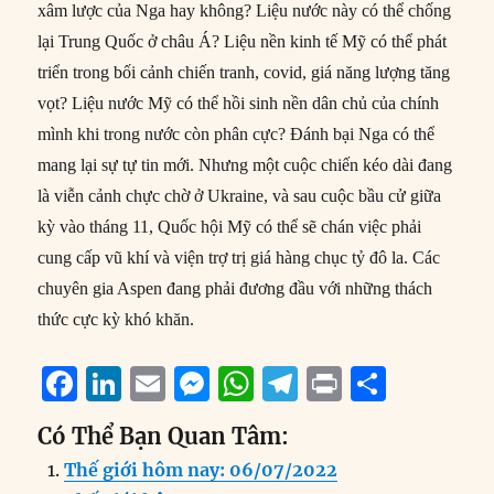
xâm lược của Nga hay không? Liệu nước này có thể chống
lại Trung Quốc ở châu Á? Liệu nền kinh tế Mỹ có thể phát
triển trong bối cảnh chiến tranh, covid, giá năng lượng tăng
vọt? Liệu nước Mỹ có thể hồi sinh nền dân chủ của chính
mình khi trong nước còn phân cực? Đánh bại Nga có thể
mang lại sự tự tin mới. Nhưng một cuộc chiến kéo dài đang
là viễn cảnh chực chờ ở Ukraine, và sau cuộc bầu cử giữa
kỳ vào tháng 11, Quốc hội Mỹ có thể sẽ chán việc phải
cung cấp vũ khí và viện trợ trị giá hàng chục tỷ đô la. Các
chuyên gia Aspen đang phải đương đầu với những thách
thức cực kỳ khó khăn.
F
Li
E
M
W
T
P
S
a
n
m
e
h
el
ri
h
Có Thể Bạn Quan Tâm:
c
k
ai
ss
at
e
n
a
Thế giới hôm nay: 06/07/2022
e
e
l
e
s
g
t
re