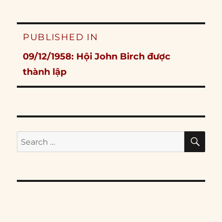
Post
PUBLISHED IN
navigation
09/12/1958: Hội John Birch được
thành lập
SE
Search
for: