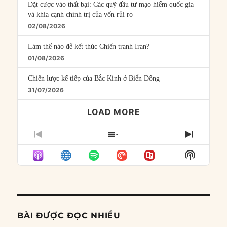
Đặt cược vào thất bại: Các quỹ đầu tư mạo hiểm quốc gia
và khía cạnh chính trị của vốn rủi ro
02/08/2026
Làm thế nào để kết thúc Chiến tranh Iran?
01/08/2026
Chiến lược kế tiếp của Bắc Kinh ở Biển Đông
31/07/2026
LOAD MORE
PREVIOUS
SHOW
NEXT
EPISODE
EPISODES
EPISO
Show
LIST
Podcast
Informat
BÀI ĐƯỢC ĐỌC NHIỀU