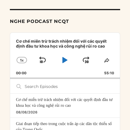
NGHE PODCAST NCQT
Audio
Player
Cơ chế miễn trừ trách nhiệm đối với các quyết
định đầu tư khoa học và công nghệ rủi ro cao
1
X
SKIP
PLAY
JUMP
CHANGE
SHARE
PLAYBACK
THIS
BACKWARD
PAUSE
FORWARD
00:00
RATE
55:10
EPISOD
Search
Episodes
Cơ chế miễn trừ trách nhiệm đối với các quyết định đầu tư
khoa học và công nghệ rủi ro cao
08/08/2026
Giai đoạn tiếp theo trong cuộc trấn áp các dân tộc thiểu số
của Trung Quốc