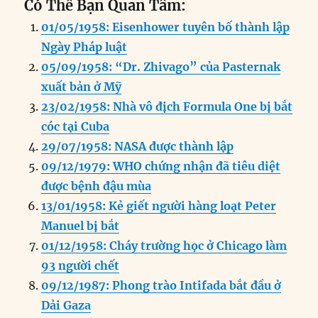
Có Thể Bạn Quan Tâm:
c
k
ai
ss
at
e
n
a
01/05/1958: Eisenhower tuyên bố thành lập
e
e
l
e
s
g
t
re
Ngày Pháp luật
b
d
n
A
r
05/09/1958: “Dr. Zhivago” của Pasternak
o
I
g
p
a
xuất bản ở Mỹ
o
n
er
p
m
23/02/1958: Nhà vô địch Formula One bị bắt
k
cóc tại Cuba
29/07/1958: NASA được thành lập
09/12/1979: WHO chứng nhận đã tiêu diệt
được bệnh đậu mùa
13/01/1958: Kẻ giết người hàng loạt Peter
Manuel bị bắt
01/12/1958: Cháy trường học ở Chicago làm
93 người chết
09/12/1987: Phong trào Intifada bắt đầu ở
Dải Gaza