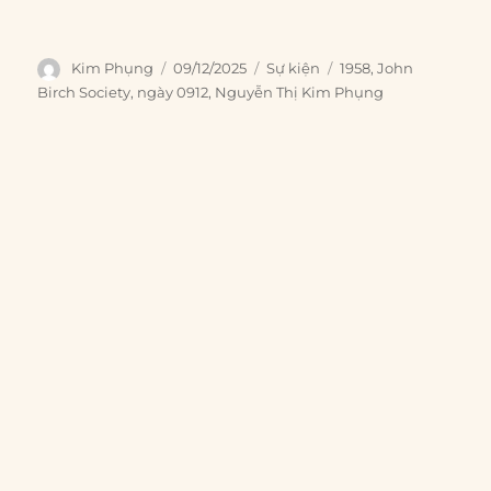
Author
Posted
Categories
Tags
Kim Phụng
09/12/2025
Sự kiện
1958
,
John
on
Birch Society
,
ngày 0912
,
Nguyễn Thị Kim Phụng