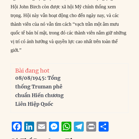
Hội John Birch còn được xã hội Mỹ chính thống xem
trọng. Hội này vẫn hoạt động cho đến ngày nay, và các
thành viên của nó vẫn tìm cách “vạch trần một âm mưu
quốc tế bán bí mật, trong đó các thành viên nắm giữ những
vị trí có ảnh hưởng và quyền lực cao nhất trên toàn thế
giới.”
Bài đang hot
08/08/1945: Tổng
thống Truman phê
chuẩn Hiến chương
Liên Hiệp Quốc
F
Li
E
M
W
T
P
S
a
n
m
e
h
el
ri
h