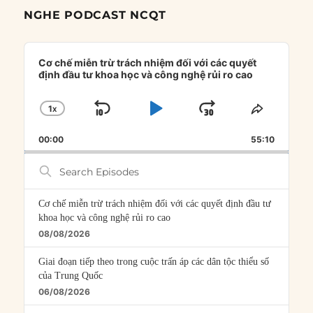
NGHE PODCAST NCQT
Audio
Player
Cơ chế miễn trừ trách nhiệm đối với các quyết
định đầu tư khoa học và công nghệ rủi ro cao
1
X
SKIP
PLAY
JUMP
CHANGE
SHARE
PLAYBACK
THIS
BACKWARD
PAUSE
FORWARD
00:00
RATE
55:10
EPISOD
Search
Episodes
Cơ chế miễn trừ trách nhiệm đối với các quyết định đầu tư
khoa học và công nghệ rủi ro cao
08/08/2026
Giai đoạn tiếp theo trong cuộc trấn áp các dân tộc thiểu số
của Trung Quốc
06/08/2026