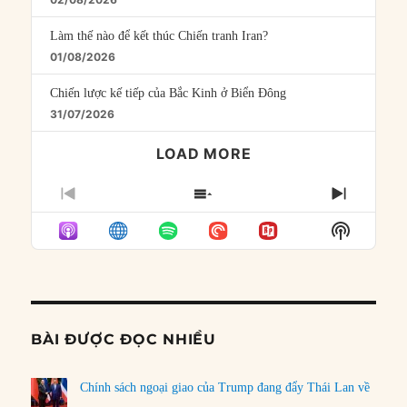
Làm thế nào để kết thúc Chiến tranh Iran?
01/08/2026
Chiến lược kế tiếp của Bắc Kinh ở Biển Đông
31/07/2026
LOAD MORE
PREVIOUS
SHOW
NEXT
EPISODE
EPISODES
EPISO
Show
LIST
Podcast
Informat
BÀI ĐƯỢC ĐỌC NHIỀU
Chính sách ngoại giao của Trump đang đẩy Thái Lan về