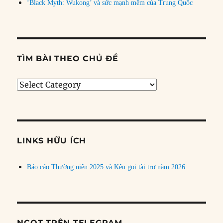
‘Black Myth: Wukong’ và sức mạnh mềm của Trung Quốc
TÌM BÀI THEO CHỦ ĐỀ
Tìm
bài
theo
chủ
đề
LINKS HỮU ÍCH
Báo cáo Thường niên 2025 và Kêu gọi tài trợ năm 2026
NCQT TRÊN TELEGRAM