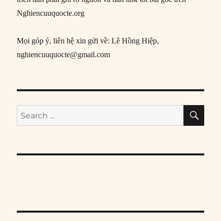
Nghiencuuquocte.org
Mọi góp ý, liên hệ xin gửi về: Lê Hồng Hiệp,
nghiencuuquocte@gmail.com
SE
Search
for: