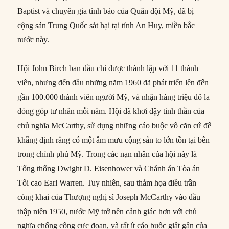
Baptist và chuyên gia tình báo của Quân đội Mỹ, đã bị
cộng sản Trung Quốc sát hại tại tỉnh An Huy, miền bắc
nước này.
Hội John Birch ban đầu chỉ được thành lập với 11 thành
viên, nhưng đến đầu những năm 1960 đã phát triển lên đến
gần 100.000 thành viên người Mỹ, và nhận hàng triệu đô la
đóng góp tư nhân mỗi năm. Hội đã khơi dậy tinh thần của
chủ nghĩa McCarthy, sử dụng những cáo buộc vô căn cứ để
khẳng định rằng có một âm mưu cộng sản to lớn tồn tại bên
trong chính phủ Mỹ. Trong các nạn nhân của hội này là
Tổng thống Dwight D. Eisenhower và Chánh án Tòa án
Tối cao Earl Warren. Tuy nhiên, sau thảm họa điều trần
công khai của Thượng nghị sĩ Joseph McCarthy vào đầu
thập niên 1950, nước Mỹ trở nên cảnh giác hơn với chủ
nghĩa chống cộng cực đoan, và rất ít cáo buộc giật gân của