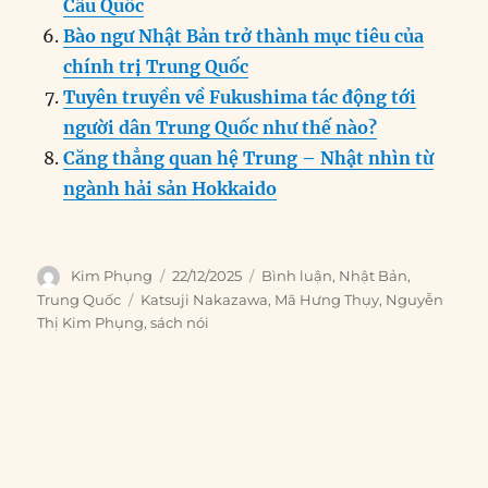
Cầu Quốc
Bào ngư Nhật Bản trở thành mục tiêu của
chính trị Trung Quốc
Tuyên truyền về Fukushima tác động tới
người dân Trung Quốc như thế nào?
Căng thẳng quan hệ Trung – Nhật nhìn từ
ngành hải sản Hokkaido
Author
Posted
Categories
Kim Phụng
22/12/2025
Bình luận
,
Nhật Bản
,
on
Tags
Trung Quốc
Katsuji Nakazawa
,
Mã Hưng Thụy
,
Nguyễn
Thị Kim Phụng
,
sách nói