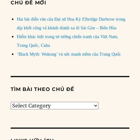
CHỦ ĐỀ MỚI
Hai bài diễn văn của Đại sứ Hoa Kỳ Elbridge Durbrow trong
dịp khởi công và khánh thành xa lộ Sài Gòn – Biên Hòa
Điểm khác biệt trong tư tưởng chiến tranh của Việt Nam,
Trung Quốc, Cuba
‘Black Myth: Wukong’ và sức mạnh mềm của Trung Quốc
TÌM BÀI THEO CHỦ ĐỀ
Tìm
bài
theo
chủ