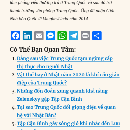
làm phóng viên thường trú ở Trung Quốc và sau đó trở
thành trưởng văn phòng Trung Quốc. Ông đã nhận Giải
Nhà báo Quốc tế Vaughn-Ueda năm 2014.
F
Li
E
M
W
T
P
S
a
n
m
e
h
el
ri
h
Có Thể Bạn Quan Tâm:
c
k
ai
ss
at
e
n
a
Đằng sau việc Trung Quốc tạm ngừng cấp
e
e
l
e
s
g
t
re
thị thực cho người Nhật
b
d
n
A
r
Vật thể bay ở Nhật năm 2020 là khí cầu gián
o
I
g
p
a
điệp của Trung Quốc?
o
n
er
p
m
Những đồn đoán xung quanh khả năng
k
Zelenskyy gặp Tập Cận Bình
Tại sao Trung Quốc đổi giọng điệu về quan
hệ với Nhật Bản?
Tập Cận Bình gây sóng gió khi nhắc đến Lưu