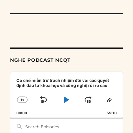
NGHE PODCAST NCQT
Audio
Player
Cơ chế miễn trừ trách nhiệm đối với các quyết
định đầu tư khoa học và công nghệ rủi ro cao
1
X
SKIP
PLAY
JUMP
CHANGE
SHARE
PLAYBACK
THIS
BACKWARD
PAUSE
FORWARD
00:00
RATE
55:10
EPISOD
Search
Episodes