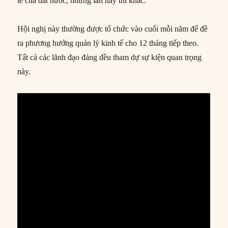
tế của đất nước, nhưng lần này thì khác.
Hội nghị này thường được tổ chức vào cuối mỗi năm để đề
ra phương hướng quản lý kinh tế cho 12 tháng tiếp theo.
Tất cả các lãnh đạo đảng đều tham dự sự kiện quan trọng
này.