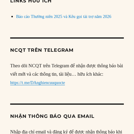
đề
LINKS HỮU ÍCH
Báo cáo Thường niên 2025 và Kêu gọi tài trợ năm 2026
NCQT TRÊN TELEGRAM
Theo dõi NCQT trên Telegram để nhận được thông báo bài
viết mới và các thông tin, tài liệu… hữu ích khác:
https://t.me/DAnghiencuuquocte
NHẬN THÔNG BÁO QUA EMAIL
Nhập địa chỉ email và đăng ký để được nhận thông báo khi