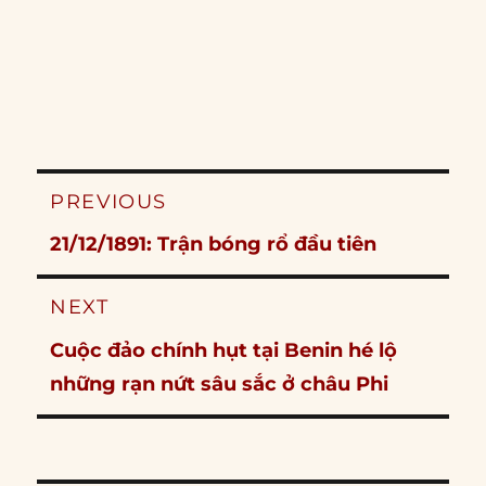
Post
PREVIOUS
navigation
Previous
21/12/1891: Trận bóng rổ đầu tiên
post:
NEXT
Next
Cuộc đảo chính hụt tại Benin hé lộ
post:
những rạn nứt sâu sắc ở châu Phi