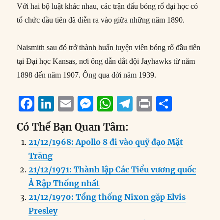
Với hai bộ luật khác nhau, các trận đấu bóng rổ đại học có
tổ chức đầu tiên đã diễn ra vào giữa những năm 1890.
Naismith sau đó trở thành huấn luyện viên bóng rổ đầu tiên
tại Đại học Kansas, nơi ông dẫn dắt đội Jayhawks từ năm
1898 đến năm 1907. Ông qua đời năm 1939.
F
Li
E
M
W
T
P
S
a
n
m
e
h
el
ri
h
Có Thể Bạn Quan Tâm:
c
k
ai
ss
at
e
n
a
21/12/1968: Apollo 8 đi vào quỹ đạo Mặt
e
e
l
e
s
g
t
re
Trăng
b
d
n
A
r
21/12/1971: Thành lập Các Tiểu vương quốc
o
I
g
p
a
Ả Rập Thống nhất
o
n
er
p
m
21/12/1970: Tổng thống Nixon gặp Elvis
k
Presley