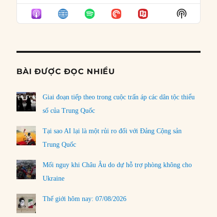
EPISODE
EPISODES
EPISO
Show
LIST
Podcast
Informat
BÀI ĐƯỢC ĐỌC NHIỀU
Giai đoạn tiếp theo trong cuộc trấn áp các dân tộc thiểu
số của Trung Quốc
Tại sao AI lại là một rủi ro đối với Đảng Cộng sản
Trung Quốc
Mối nguy khi Châu Âu do dự hỗ trợ phòng không cho
Ukraine
Thế giới hôm nay: 07/08/2026