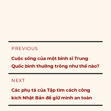
Post
PREVIOUS
navigation
Previous
Cuộc sống của một binh sĩ Trung
post:
Quốc bình thường trông như thế nào?
NEXT
Next
Các phụ tá của Tập tìm cách công
post:
kích Nhật Bản để giữ mình an toàn