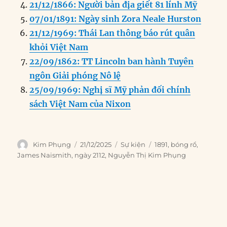
21/12/1866: Người bản địa giết 81 lính Mỹ
07/01/1891: Ngày sinh Zora Neale Hurston
21/12/1969: Thái Lan thông báo rút quân
khỏi Việt Nam
22/09/1862: TT Lincoln ban hành Tuyên
ngôn Giải phóng Nô lệ
25/09/1969: Nghị sĩ Mỹ phản đối chính
sách Việt Nam của Nixon
Author
Posted
Categories
Tags
Kim Phụng
21/12/2025
Sự kiện
1891
,
bóng rổ
,
on
James Naismith
,
ngày 2112
,
Nguyễn Thị Kim Phụng