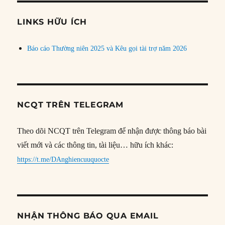
chủ
đề
LINKS HỮU ÍCH
Báo cáo Thường niên 2025 và Kêu gọi tài trợ năm 2026
NCQT TRÊN TELEGRAM
Theo dõi NCQT trên Telegram để nhận được thông báo bài
viết mới và các thông tin, tài liệu… hữu ích khác:
https://t.me/DAnghiencuuquocte
NHẬN THÔNG BÁO QUA EMAIL