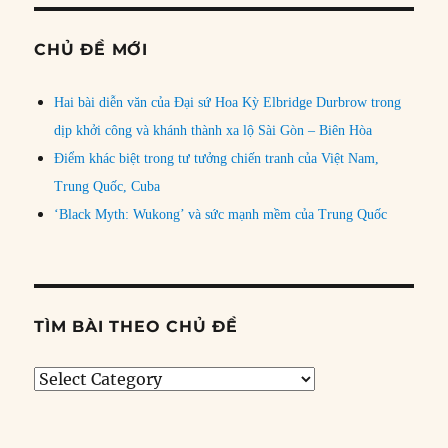
CHỦ ĐỀ MỚI
Hai bài diễn văn của Đại sứ Hoa Kỳ Elbridge Durbrow trong
dịp khởi công và khánh thành xa lộ Sài Gòn – Biên Hòa
Điểm khác biệt trong tư tưởng chiến tranh của Việt Nam,
Trung Quốc, Cuba
‘Black Myth: Wukong’ và sức mạnh mềm của Trung Quốc
TÌM BÀI THEO CHỦ ĐỀ
Tìm
bài
theo