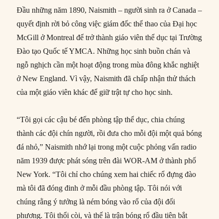
Đầu những năm 1890, Naismith – người sinh ra ở Canada –
quyết định rời bỏ công việc giám đốc thể thao của Đại học
McGill ở Montreal để trở thành giáo viên thể dục tại Trường
Đào tạo Quốc tế YMCA. Những học sinh buồn chán và
ngỗ nghịch cần một hoạt động trong mùa đông khắc nghiệt
ở New England. Vì vậy, Naismith đã chấp nhận thử thách
của một giáo viên khác để giữ trật tự cho học sinh.
“Tôi gọi các cậu bé đến phòng tập thể dục, chia chúng
thành các đội chín người, rồi đưa cho mỗi đội một quả bóng
đá nhỏ,” Naismith nhớ lại trong một cuộc phỏng vấn radio
năm 1939 được phát sóng trên đài WOR-AM ở thành phố
New York. “Tôi chỉ cho chúng xem hai chiếc rổ đựng đào
mà tôi đã đóng đinh ở mỗi đầu phòng tập. Tôi nói với
chúng rằng ý tưởng là ném bóng vào rổ của đội đối
phương. Tôi thổi còi, và thế là trận bóng rổ đầu tiên bắt