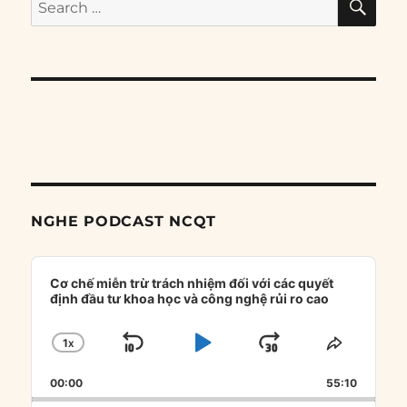
Search
for:
NGHE PODCAST NCQT
Audio
Player
Cơ chế miễn trừ trách nhiệm đối với các quyết
định đầu tư khoa học và công nghệ rủi ro cao
1
X
SKIP
PLAY
JUMP
CHANGE
SHARE
PLAYBACK
THIS
BACKWARD
PAUSE
FORWARD
00:00
RATE
55:10
EPISOD