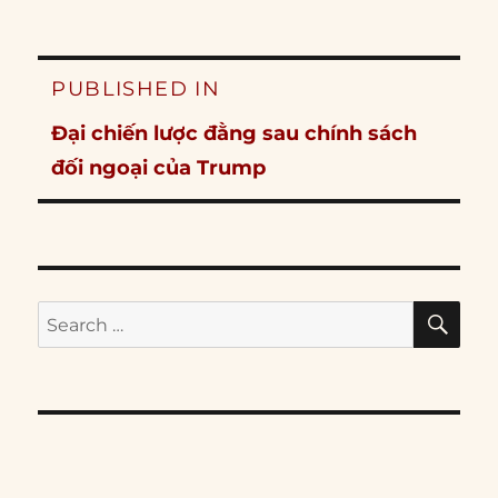
Post
PUBLISHED IN
navigation
Đại chiến lược đằng sau chính sách
đối ngoại của Trump
SE
Search
for: