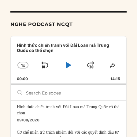
NGHE PODCAST NCQT
Audio
Player
Hình thức chiến tranh với Đài Loan mà Trung
Quốc có thể chọn
1
X
SKIP
PLAY
JUMP
CHANGE
SHARE
PLAYBACK
THIS
BACKWARD
PAUSE
FORWARD
00:00
RATE
14:15
EPISOD
Search
Episodes
Hình thức chiến tranh với Đài Loan mà Trung Quốc có thể
chọn
09/08/2026
Cơ chế miễn trừ trách nhiệm đối với các quyết định đầu tư