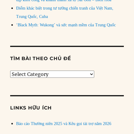
Điểm khác biệt trong tư tưởng chiến tranh của Việt Nam,
Trung Quốc, Cuba
‘Black Myth: Wukong’ và sức mạnh mềm của Trung Quốc
TÌM BÀI THEO CHỦ ĐỀ
Tìm
bài
theo
chủ
đề
LINKS HỮU ÍCH
Báo cáo Thường niên 2025 và Kêu gọi tài trợ năm 2026