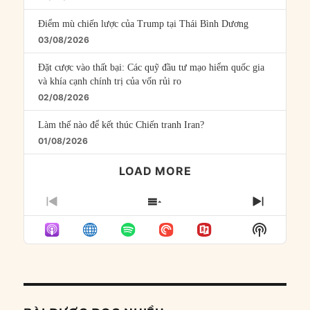
Điểm mù chiến lược của Trump tại Thái Bình Dương
03/08/2026
Đặt cược vào thất bại: Các quỹ đầu tư mạo hiểm quốc gia
và khía cạnh chính trị của vốn rủi ro
02/08/2026
Làm thế nào để kết thúc Chiến tranh Iran?
01/08/2026
LOAD MORE
PREVIOUS
SHOW
NEXT
EPISODE
EPISODES
EPISO
Show
LIST
Podcast
Informat