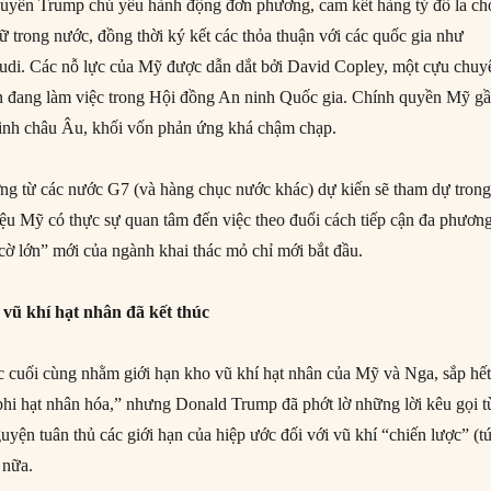
quyền Trump chủ yếu hành động đơn phương, cam kết hàng tỷ đô la ch
ữ trong nước, đồng thời ký kết các thỏa thuận với các quốc gia như
udi. Các nỗ lực của Mỹ được dẫn dắt bởi David Copley, một cựu chuy
ện đang làm việc trong Hội đồng An ninh Quốc gia. Chính quyền Mỹ g
minh châu Âu, khối vốn phản ứng khá chậm chạp.
ởng từ các nước G7 (và hàng chục nước khác) dự kiến sẽ tham dự tron
ệu Mỹ có thực sự quan tâm đến việc theo đuổi cách tiếp cận đa phươn
ờ lớn” mới của ngành khai thác mỏ chỉ mới bắt đầu.
vũ khí hạt nhân đã kết thúc
cuối cùng nhằm giới hạn kho vũ khí hạt nhân của Mỹ và Nga, sắp hế
phi hạt nhân hóa,” nhưng Donald Trump đã phớt lờ những lời kêu gọi t
uyện tuân thủ các giới hạn của hiệp ước đối với vũ khí “chiến lược” (t
 nữa.