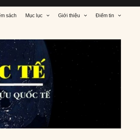
ểm sách
Mục lục
Giới thiệu
Điểm tin