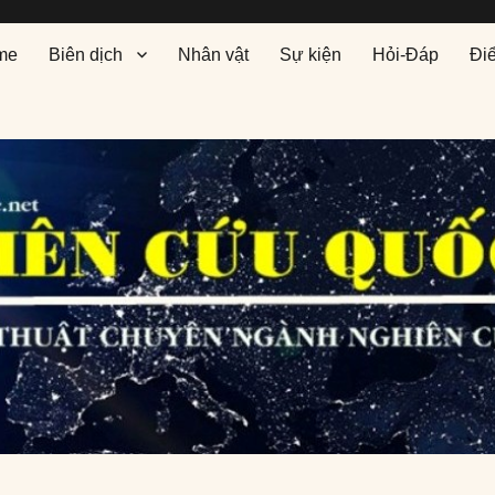
me
Biên dịch
Nhân vật
Sự kiện
Hỏi-Đáp
Đi