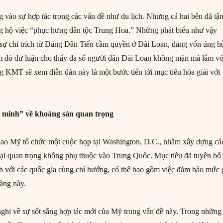
ng vào sự hợp tác trong các vấn đề như du lịch. Nhưng cả hai bên đã tậ
ng hộ việc “phục hưng dân tộc Trung Hoa.” Những phát biểu như vậy
 sự chỉ trích từ Đảng Dân Tiến cầm quyền ở Đài Loan, đảng vốn ủng h
m dò dư luận cho thấy đa số người dân Đài Loan không mặn mà lắm vớ
g KMT sẽ xem diễn đàn này là một bước tiến tới mục tiêu hòa giải với
n minh” về khoáng sản quan trọng
ao Mỹ tổ chức một cuộc họp tại Washington, D.C., nhằm xây dựng cá
ại quan trọng không phụ thuộc vào Trung Quốc. Mục tiêu đã tuyên bố 
nh với các quốc gia cùng chí hướng, có thể bao gồm việc đảm bảo mức 
hàng này.
nghi về sự sốt sắng hợp tác mới của Mỹ trong vấn đề này. Trong những