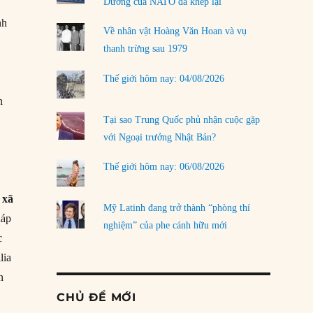
Dương của NATO đã khép lại
nh
Về nhân vật Hoàng Văn Hoan và vụ
thanh trừng sau 1979
Thế giới hôm nay: 04/08/2026
n
h
Tại sao Trung Quốc phủ nhận cuộc gặp
với Ngoại trưởng Nhật Bản?
n
Thế giới hôm nay: 06/08/2026
 xã
Mỹ Latinh đang trở thành “phòng thí
háp
nghiệm” của phe cánh hữu mới
c
lia
n
CHỦ ĐỀ MỚI