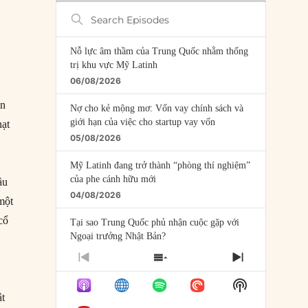
Search
Episodes
Nỗ lực âm thầm của Trung Quốc nhằm thống
trị khu vực Mỹ Latinh
06/08/2026
ần
Nợ cho kẻ mộng mơ: Vốn vay chính sách và
giới hạn của việc cho startup vay vốn
hạt
05/08/2026
Mỹ Latinh đang trở thành “phòng thí nghiệm”
của phe cánh hữu mới
ầu
04/08/2026
 một
cổ
Tại sao Trung Quốc phủ nhận cuộc gặp với
Ngoại trưởng Nhật Bản?
04/08/2026
PREVIOUS
SHOW
NEXT
EPISODE
EPISODES
EPISODE
Điểm mù chiến lược của Trump tại Thái Bình
Show
LIST
Dương
Podcast
ật