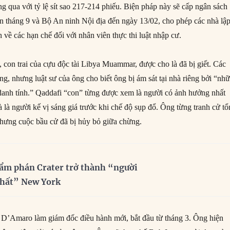
g qua với tỷ lệ sít sao 217-214 phiếu. Biện pháp này sẽ cấp ngân sách
n tháng 9 và Bộ An ninh Nội địa đến ngày 13/02, cho phép các nhà lậ
 về các hạn chế đối với nhân viên thực thi luật nhập cư.
, con trai của cựu độc tài Libya Muammar, được cho là đã bị giết. Các
ràng, nhưng luật sư của ông cho biết ông bị ám sát tại nhà riêng bởi “nh
danh tính.” Qaddafi “con” từng được xem là người có ảnh hưởng nhất
 là người kế vị sáng giá trước khi chế độ sụp đổ. Ông từng tranh cử t
hưng cuộc bầu cử đã bị hủy bỏ giữa chừng.
ẩm phán Crater trở thành “người
nhất” New York
D’Amaro làm giám đốc điều hành mới, bắt đầu từ tháng 3. Ông hiện