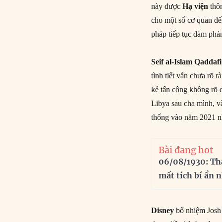
này được
Hạ viện
thôn
cho một số cơ quan đế
pháp tiếp tục đàm phán
Seif al-Islam Qaddafi
tình tiết vẫn chưa rõ 
kẻ tấn công không rõ 
Libya sau cha mình, và
thống vào năm 2021 n
Bài đang hot
06/08/1930: Th
mất tích bí ẩn 
Disney
bổ nhiệm Josh 