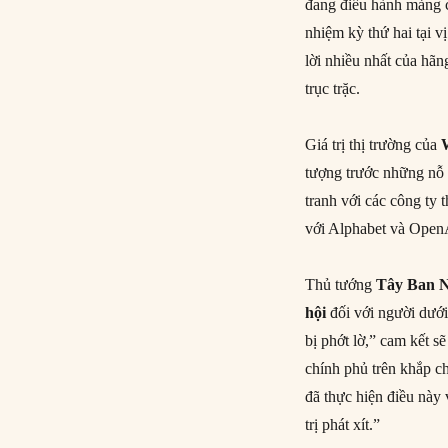
đang điều hành mảng cô
nhiệm kỳ thứ hai tại vị
lời nhiều nhất của h
trục trặc.
Giá trị thị trường của
tượng trước những nỗ 
tranh với các công ty
với Alphabet và Open
Thủ tướng
Tây Ban 
hội
đối với người dưới
bị phớt lờ,” cam kết s
chính phủ trên khắp c
đã thực hiện điều này
trị phát xít.”