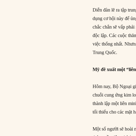
Diễn đàn lẽ ra tập tru
dụng cơ hội này để ủ
chắc chắn sẽ vấp phải
độc lập. Các cuộc thă
việc thống nhất. Nhưn
Trung Quốc.
Mỹ đề xuất một “liê
Hôm nay, Bộ Ngoại gi
chuỗi cung ứng kim lo
thành lập một liên mi
tối thiểu cho các mặt 
Một số người sẽ hoài 