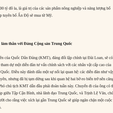
00 tỷ đô la, là giá trị của các sản phẩm nông nghiệp và năng lượng bổ
p tuyên bố Ấn Độ sẽ mua từ Mỹ.
n làm thân với Đảng Cộng sản Trung Quốc
iên của Quốc Dân Đảng (KMT), đảng đối lập chính tại Đài Loan, sẽ có
 tham dự một diễn đàn tư vấn chính sách với các nhân vật cấp cao của
uốc. Điều này đánh dấu một sự nối lại quan hệ: các diễn đàn như vậ
uyên, nhưng đã bị tạm dừng sau khi quan hệ hai bờ eo biển trở nên căn
hó chủ tịch KMT dẫn đầu phái đoàn tuần này. Chuyến đi của ông có t
p giữa Tập Cận Bình, nhà lãnh đạo Trung Quốc, và Trịnh Lệ Văn, ch
ời cho rằng việc xích lại gần Trung Quốc sẽ giúp ngăn chặn một cuộc
.