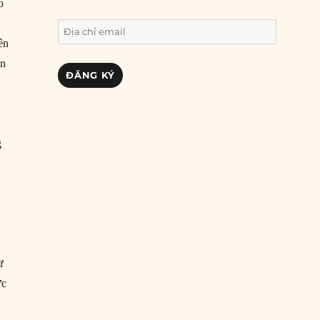
o
Địa
ên
chỉ
ần
email
ĐĂNG KÝ
g
g
t
ừ
ức