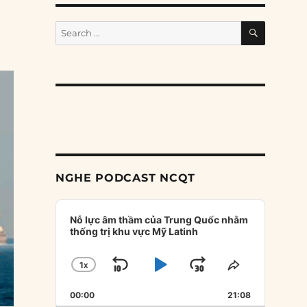
SEARCH
Search
for:
NGHE PODCAST NCQT
Audio
Player
Nỗ lực âm thầm của Trung Quốc nhằm
thống trị khu vực Mỹ Latinh
1
X
SKIP
PLAY
JUMP
CHANGE
SHARE
PLAYBACK
THIS
BACKWARD
PAUSE
FORWARD
00:00
RATE
21:08
EPISODE