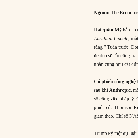
Nguồn:
The Economi
Hải quân Mỹ
bắn hạ
Abraham Lincoln
, mộ
ràng.” Tuần trước, D
đe dọa sẽ tấn công Ir
nhân cũng như cắt đứt
Cổ phiếu công nghệ
sau khi
Anthropic
, m
số công việc pháp lý. 
phiếu của Thomson Re
giảm theo. Chỉ số NA
Trump ký một dự luật 