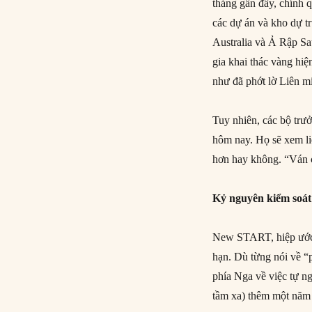
tháng gần đây, chính 
các dự án và kho dự tr
Australia và Ả Rập Sa
gia khai thác vàng hi
như đã phớt lờ Liên 
Tuy nhiên, các bộ trư
hôm nay. Họ sẽ xem li
hơn hay không. “Ván c
Kỷ nguyên kiểm soát 
New START, hiệp ước 
hạn. Dù từng nói về “
phía Nga về việc tự ng
tầm xa) thêm một năm