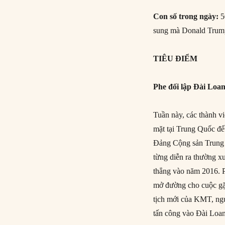
Con số trong ngày:
5
sung mà Donald Trum
TIÊU ĐIỂM
Phe đối lập Đài Loa
Tuần này, các thành v
mặt tại Trung Quốc để
Đảng Cộng sản Trung Q
từng diễn ra thường x
thẳng vào năm 2016. P
mở đường cho cuộc gặ
tịch mới của KMT, ngư
tấn công vào Đài Loan