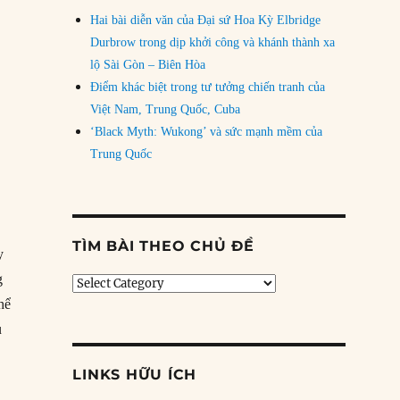
Hai bài diễn văn của Đại sứ Hoa Kỳ Elbridge
Durbrow trong dịp khởi công và khánh thành xa
lộ Sài Gòn – Biên Hòa
Điểm khác biệt trong tư tưởng chiến tranh của
Việt Nam, Trung Quốc, Cuba
‘Black Myth: Wukong’ và sức mạnh mềm của
Trung Quốc
TÌM BÀI THEO CHỦ ĐỀ
y
g
Tìm
bài
hể
theo
ủ
chủ
đề
LINKS HỮU ÍCH