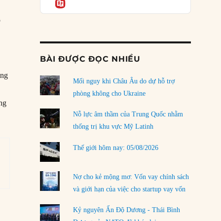
Informatio
03/08/2026
p
Đặt cược vào thất bại: Các quỹ đầu tư mạo
hiểm quốc gia và khía cạnh chính trị của vốn
rủi ro
02/08/2026
BÀI ĐƯỢC ĐỌC NHIỀU
Làm thế nào để kết thúc Chiến tranh Iran?
ững
Mối nguy khi Châu Âu do dự hỗ trợ
01/08/2026
phòng không cho Ukraine
ổng
Chiến lược kế tiếp của Bắc Kinh ở Biển Đông
31/07/2026
Nỗ lực âm thầm của Trung Quốc nhằm
thống trị khu vực Mỹ Latinh
Trật tự thế giới mới: Các nước nhỏ sẽ luôn
phải chịu đựng?
Thế giới hôm nay: 05/08/2026
30/07/2026
Tập tìm cách chôn vùi bê bối chấn động vòng
Nợ cho kẻ mộng mơ: Vốn vay chính sách
tròn thân cận của mình
và giới hạn của việc cho startup vay vốn
29/07/2026
Kỷ nguyên Ấn Độ Dương - Thái Bình
LOAD MORE