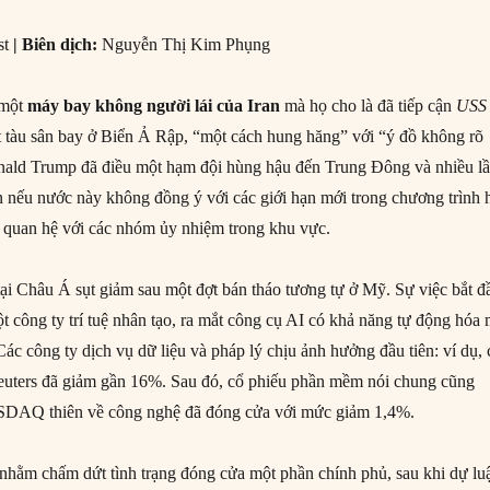
st
| Biên dịch:
Nguyễn Thị Kim Phụng
 một
máy bay không người lái của Iran
mà họ cho là đã tiếp cận
USS
t tàu sân bay ở Biển Ả Rập, “một cách hung hăng” với “ý đồ không rõ
onald Trump đã điều một hạm đội hùng hậu đến Trung Đông và nhiều l
an nếu nước này không đồng ý với các giới hạn mới trong chương trình 
 quan hệ với các nhóm ủy nhiệm trong khu vực.
tại Châu Á sụt giảm sau một đợt bán tháo tương tự ở Mỹ. Sự việc bắt đ
ột công ty trí tuệ nhân tạo, ra mắt công cụ AI có khả năng tự động hóa
Các công ty dịch vụ dữ liệu và pháp lý chịu ảnh hưởng đầu tiên: ví dụ, 
uters đã giảm gần 16%. Sau đó, cổ phiếu phần mềm nói chung cũng
SDAQ thiên về công nghệ đã đóng cửa với mức giảm 1,4%.
nhằm chấm dứt tình trạng đóng cửa một phần chính phủ, sau khi dự lu