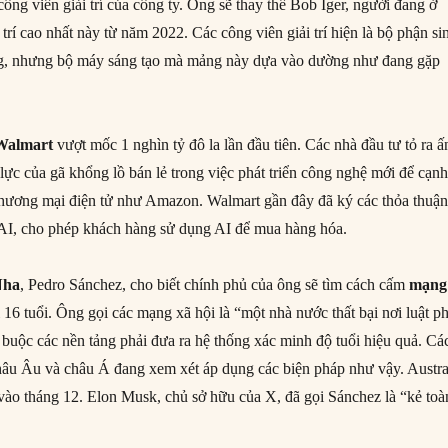
ng viên giải trí của công ty. Ông sẽ thay thế Bob Iger, người đang ở
 trí cao nhất này từ năm 2022. Các công viên giải trí hiện là bộ phận si
ãng, nhưng bộ máy sáng tạo mà mảng này dựa vào dường như đang gặp
Walmart
vượt mốc 1 nghìn tỷ đô la lần đầu tiên. Các nhà đầu tư tỏ ra ấ
lực của gã khổng lồ bán lẻ trong việc phát triển công nghệ mới để cạn
 thương mại điện tử như Amazon. Walmart gần đây đã ký các thỏa thuậ
AI, cho phép khách hàng sử dụng AI để mua hàng hóa.
Nha
, Pedro Sánchez, cho biết chính phủ của ông sẽ tìm cách cấm
mạng
 16 tuổi. Ông gọi các mạng xã hội là “một nhà nước thất bại nơi luật p
ẽ buộc các nền tảng phải đưa ra hệ thống xác minh độ tuổi hiệu quả. Cá
hâu Âu và châu Á đang xem xét áp dụng các biện pháp như vậy. Austra
 vào tháng 12. Elon Musk, chủ sở hữu của X, đã gọi Sánchez là “kẻ toà