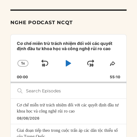
NGHE PODCAST NCQT
Audio
Player
Cơ chế miễn trừ trách nhiệm đối với các quyết
định đầu tư khoa học và công nghệ rủi ro cao
1
X
SKIP
PLAY
JUMP
CHANGE
SHARE
PLAYBACK
THIS
BACKWARD
PAUSE
FORWARD
00:00
RATE
55:10
EPISOD
Search
Episodes
Cơ chế miễn trừ trách nhiệm đối với các quyết định đầu tư
khoa học và công nghệ rủi ro cao
08/08/2026
Giai đoạn tiếp theo trong cuộc trấn áp các dân tộc thiểu số
của Trung Quốc