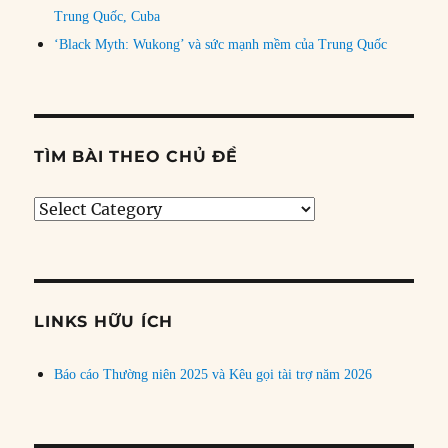
Trung Quốc, Cuba
‘Black Myth: Wukong’ và sức mạnh mềm của Trung Quốc
TÌM BÀI THEO CHỦ ĐỀ
Tìm
bài
theo
chủ
đề
LINKS HỮU ÍCH
Báo cáo Thường niên 2025 và Kêu gọi tài trợ năm 2026