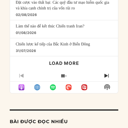
Đặt cược vào thất bại: Các quỹ đầu tư mạo hiểm quốc gia
và khía cạnh chính trị của vốn rủi ro
02/08/2026
Làm thế nào để kết thúc Chiến tranh Iran?
01/08/2026
Chiến lược kế tiếp của Bắc Kinh ở Biển Đông
31/07/2026
LOAD MORE
PREVIOUS
SHOW
NEXT
EPISODE
EPISODES
EPISO
Show
LIST
Podcast
Informat
BÀI ĐƯỢC ĐỌC NHIỀU