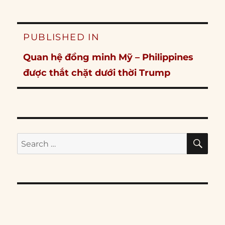
Post
PUBLISHED IN
navigation
Quan hệ đồng minh Mỹ – Philippines
được thắt chặt dưới thời Trump
SE
Search
for: