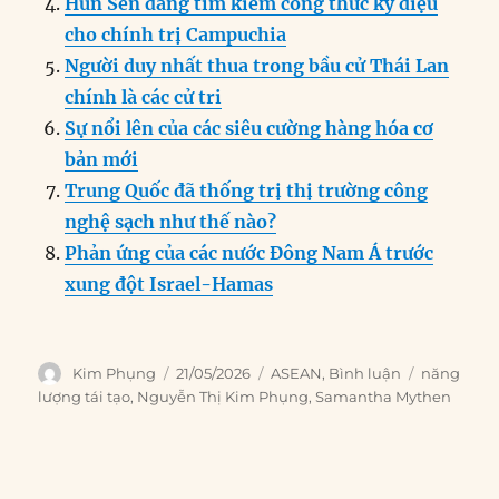
Hun Sen đang tìm kiếm công thức kỳ diệu
cho chính trị Campuchia
Người duy nhất thua trong bầu cử Thái Lan
chính là các cử tri
Sự nổi lên của các siêu cường hàng hóa cơ
bản mới
Trung Quốc đã thống trị thị trường công
nghệ sạch như thế nào?
Phản ứng của các nước Đông Nam Á trước
xung đột Israel-Hamas
Author
Posted
Categories
Tags
Kim Phụng
21/05/2026
ASEAN
,
Bình luận
năng
on
lượng tái tạo
,
Nguyễn Thị Kim Phụng
,
Samantha Mythen