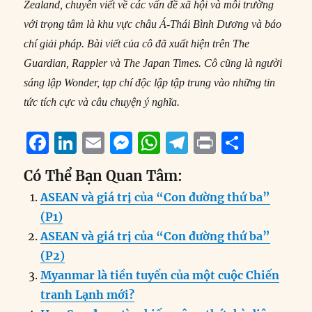
Zealand, chuyên viết về các vấn đề xã hội và môi trường
với trọng tâm là khu vực châu Á-Thái Bình Dương và báo
chí giải pháp. Bài viết của cô đã xuất hiện trên The
Guardian, Rappler và The Japan Times. Cô cũng là người
sáng lập Wonder, tạp chí độc lập tập trung vào những tin
tức tích cực và câu chuyện ý nghĩa.
F
Li
E
M
W
T
P
S
a
n
m
e
h
el
ri
h
Có Thể Bạn Quan Tâm:
c
k
ai
ss
at
e
n
a
ASEAN và giá trị của “Con đường thứ ba”
e
e
l
e
s
g
t
re
(P1)
b
d
n
A
r
ASEAN và giá trị của “Con đường thứ ba”
o
I
g
p
a
(P2)
o
n
er
p
m
Myanmar là tiền tuyến của một cuộc Chiến
k
tranh Lạnh mới?