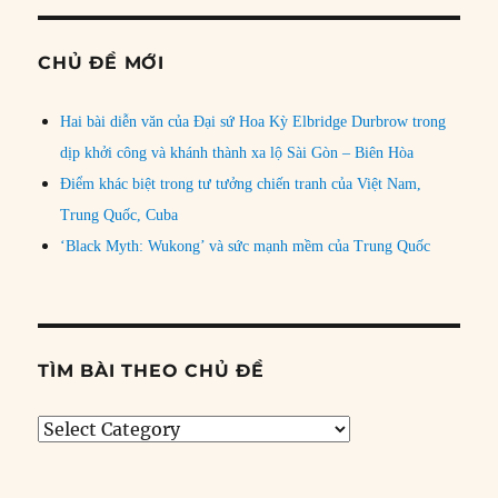
CHỦ ĐỀ MỚI
Hai bài diễn văn của Đại sứ Hoa Kỳ Elbridge Durbrow trong
dịp khởi công và khánh thành xa lộ Sài Gòn – Biên Hòa
Điểm khác biệt trong tư tưởng chiến tranh của Việt Nam,
Trung Quốc, Cuba
‘Black Myth: Wukong’ và sức mạnh mềm của Trung Quốc
TÌM BÀI THEO CHỦ ĐỀ
Tìm
bài
theo