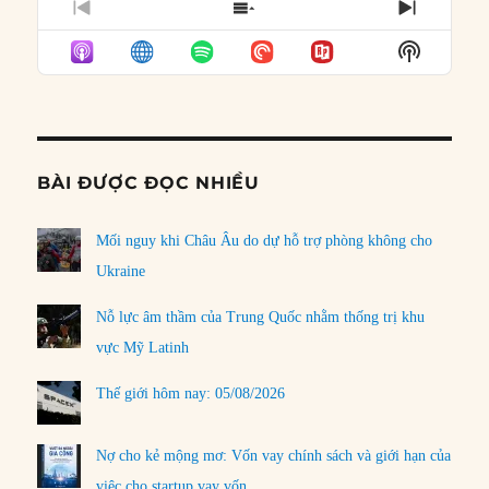
PREVIOUS
SHOW
NEXT
EPISODE
EPISODES
EPISO
Show
LIST
Podcast
Informat
BÀI ĐƯỢC ĐỌC NHIỀU
Mối nguy khi Châu Âu do dự hỗ trợ phòng không cho
Ukraine
Nỗ lực âm thầm của Trung Quốc nhằm thống trị khu
vực Mỹ Latinh
Thế giới hôm nay: 05/08/2026
Nợ cho kẻ mộng mơ: Vốn vay chính sách và giới hạn của
việc cho startup vay vốn