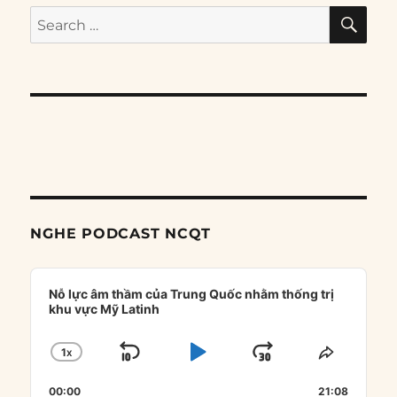
SE
Search
for:
NGHE PODCAST NCQT
Audio
Player
Nỗ lực âm thầm của Trung Quốc nhằm thống trị
khu vực Mỹ Latinh
1
X
SKIP
PLAY
JUMP
CHANGE
SHARE
PLAYBACK
THIS
BACKWARD
PAUSE
FORWARD
00:00
RATE
21:08
EPISOD