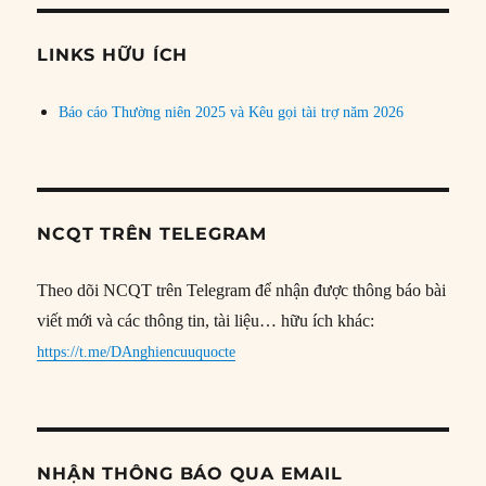
chủ
đề
LINKS HỮU ÍCH
Báo cáo Thường niên 2025 và Kêu gọi tài trợ năm 2026
NCQT TRÊN TELEGRAM
Theo dõi NCQT trên Telegram để nhận được thông báo bài
viết mới và các thông tin, tài liệu… hữu ích khác:
https://t.me/DAnghiencuuquocte
NHẬN THÔNG BÁO QUA EMAIL