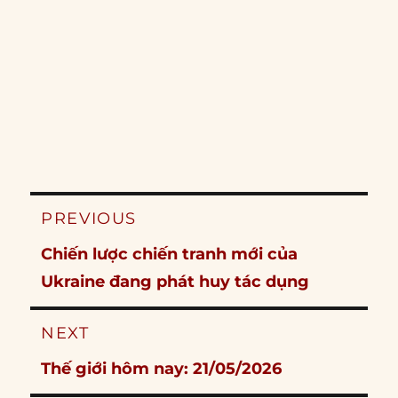
Post
PREVIOUS
navigation
Previous
Chiến lược chiến tranh mới của
post:
Ukraine đang phát huy tác dụng
NEXT
Next
Thế giới hôm nay: 21/05/2026
post: