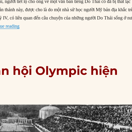
ni, người tiết lộ cho ông về một văn bản tiếng Do Thái cổ đã bị thất lạc
n thánh này, được cho là do một nhà sử học người Mỹ bản địa khắc tr
kỷ IV, có liên quan đến câu chuyện của những người Do Thái sống ở n
“06/04/1830: Giáo hội Mặc Môn được thành lập”
ue reading
ận hội Olympic hiện