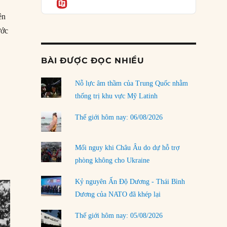
Informatio
03/08/2026
ên
Đặt cược vào thất bại: Các quỹ đầu tư mạo
ước
hiểm quốc gia và khía cạnh chính trị của vốn
rủi ro
02/08/2026
BÀI ĐƯỢC ĐỌC NHIỀU
Làm thế nào để kết thúc Chiến tranh Iran?
Nỗ lực âm thầm của Trung Quốc nhằm
01/08/2026
thống trị khu vực Mỹ Latinh
Chiến lược kế tiếp của Bắc Kinh ở Biển Đông
31/07/2026
Thế giới hôm nay: 06/08/2026
Trật tự thế giới mới: Các nước nhỏ sẽ luôn
phải chịu đựng?
Mối nguy khi Châu Âu do dự hỗ trợ
30/07/2026
phòng không cho Ukraine
Tập tìm cách chôn vùi bê bối chấn động vòng
Kỷ nguyên Ấn Độ Dương - Thái Bình
tròn thân cận của mình
Dương của NATO đã khép lại
29/07/2026
Thế giới hôm nay: 05/08/2026
LOAD MORE