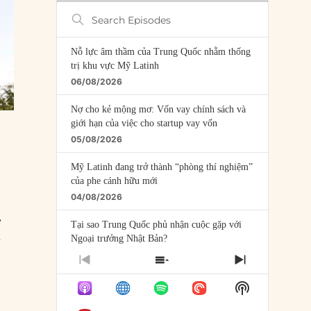
Search
Episodes
Nỗ lực âm thầm của Trung Quốc nhằm thống
trị khu vực Mỹ Latinh
06/08/2026
Nợ cho kẻ mộng mơ: Vốn vay chính sách và
giới hạn của việc cho startup vay vốn
05/08/2026
Mỹ Latinh đang trở thành “phòng thí nghiệm”
của phe cánh hữu mới
04/08/2026
,
Tại sao Trung Quốc phủ nhận cuộc gặp với
u
Ngoại trưởng Nhật Bản?
04/08/2026
PREVIOUS
SHOW
NEXT
EPISODE
EPISODES
EPISODE
Điểm mù chiến lược của Trump tại Thái Bình
Show
LIST
Dương
Podcast