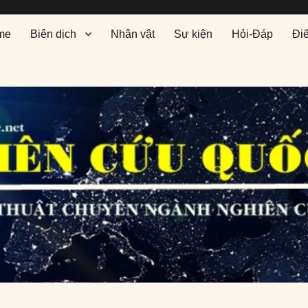
me
Biên dịch
Nhân vật
Sự kiện
Hỏi-Đáp
Đi