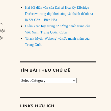
Hai bài diễn văn của Đại sứ Hoa Kỳ Elbridge
Durbrow trong dịp khởi công và khánh thành xa
lộ Sài Gòn – Biên Hòa
ạp
Điểm khác biệt trong tư tưởng chiến tranh của
hội
Việt Nam, Trung Quốc, Cuba
ột
‘Black Myth: Wukong’ và sức mạnh mềm của
/1896: Thế vận hội Olympic hiện đại đầu tiên”
Trung Quốc
TÌM BÀI THEO CHỦ ĐỀ
Tìm
bài
theo
chủ
đề
LINKS HỮU ÍCH