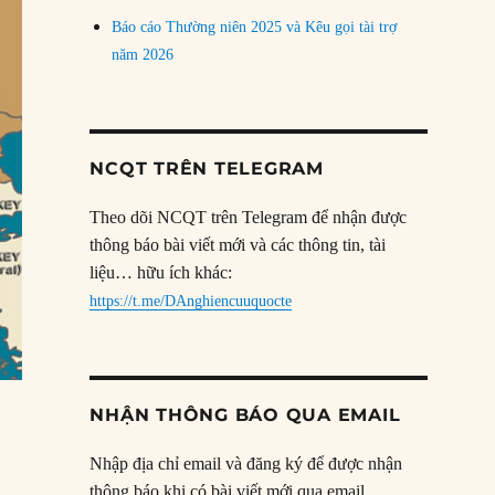
Báo cáo Thường niên 2025 và Kêu gọi tài trợ
năm 2026
NCQT TRÊN TELEGRAM
Theo dõi NCQT trên Telegram để nhận được
thông báo bài viết mới và các thông tin, tài
liệu… hữu ích khác:
https://t.me/DAnghiencuuquocte
NHẬN THÔNG BÁO QUA EMAIL
Nhập địa chỉ email và đăng ký để được nhận
thông báo khi có bài viết mới qua email.