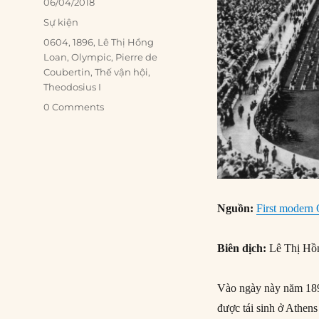
Posted
06/04/2018
on
Categories
Sự kiện
Tags
0604
,
1896
,
Lê Thị Hồng
Loan
,
Olympic
,
Pierre de
Coubertin
,
Thế vận hội
,
Theodosius I
0 Comments
Nguồn:
First modern
Biên dịch:
Lê Thị Hồ
Vào ngày này năm 1896
được tái sinh ở Athen