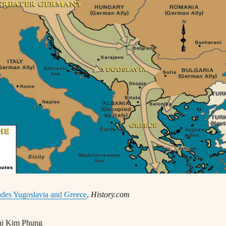
des Yugoslavia and Greece
,
History.com
ị Kim Phụng