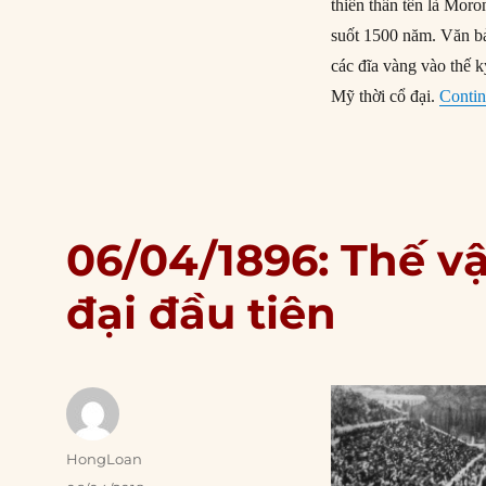
thiên thần tên là Moro
suốt 1500 năm. Văn bả
các đĩa vàng vào thế 
Mỹ thời cổ đại.
Contin
06/04/1896: Thế v
đại đầu tiên
Author
HongLoan