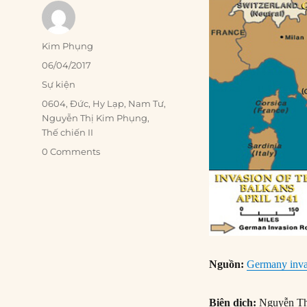
Author
Kim Phụng
Posted
06/04/2017
on
Categories
Sự kiện
Tags
0604
,
Đức
,
Hy Lạp
,
Nam Tư
,
Nguyễn Thị Kim Phụng
,
Thế chiến II
0 Comments
Nguồn:
Germany inva
Biên dịch:
Nguyễn Th