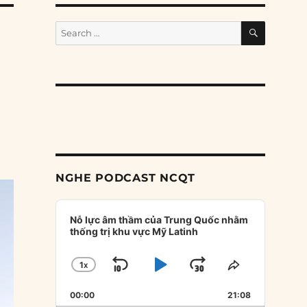
SEARCH
Search
for:
NGHE PODCAST NCQT
Audio
Player
Nỗ lực âm thầm của Trung Quốc nhằm
thống trị khu vực Mỹ Latinh
1
X
SKIP
PLAY
JUMP
CHANGE
SHARE
PLAYBACK
THIS
BACKWARD
PAUSE
FORWARD
00:00
RATE
21:08
EPISODE