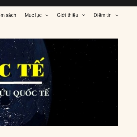
ểm sách
Mục lục
Giới thiệu
Điểm tin