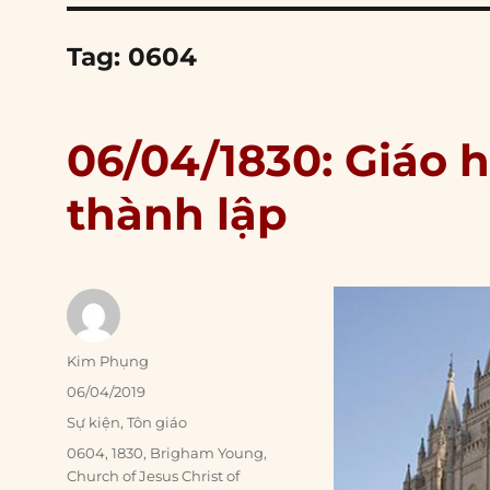
Tag:
0604
06/04/1830: Giáo 
thành lập
Author
Kim Phụng
Posted
06/04/2019
on
Categories
Sự kiện
,
Tôn giáo
Tags
0604
,
1830
,
Brigham Young
,
Church of Jesus Christ of