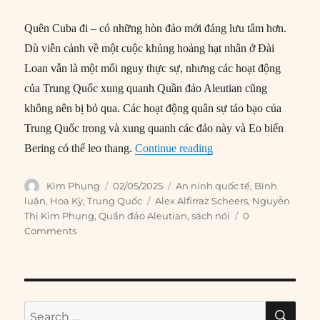
Quên Cuba đi – có những hòn đảo mới đáng lưu tâm hơn.
Dù viễn cảnh về một cuộc khủng hoảng hạt nhân ở Đài
Loan vẫn là một mối nguy thực sự, nhưng các hoạt động
của Trung Quốc xung quanh Quần đảo Aleutian cũng
không nên bị bỏ qua. Các hoạt động quân sự táo bạo của
Trung Quốc trong và xung quanh các đảo này và Eo biển
“Thay vì Greenland, Mỹ
Bering có thể leo thang.
Continue reading
Author
Posted
Categories
Kim Phụng
02/05/2025
An ninh quốc tế
,
Bình
on
Tags
luận
,
Hoa Kỳ
,
Trung Quốc
Alex Alfirraz Scheers
,
Nguyễn
Thị Kim Phụng
,
Quần đảo Aleutian
,
sách nói
0
Comments
SE
Search