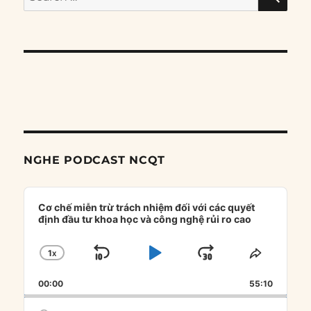
for:
NGHE PODCAST NCQT
Audio
Player
Cơ chế miễn trừ trách nhiệm đối với các quyết
định đầu tư khoa học và công nghệ rủi ro cao
1
X
SKIP
PLAY
JUMP
CHANGE
SHARE
PLAYBACK
THIS
BACKWARD
PAUSE
FORWARD
00:00
RATE
55:10
EPISOD
Search