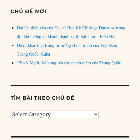
CHỦ ĐỀ MỚI
Hai bài diễn văn của Đại sứ Hoa Kỳ Elbridge Durbrow trong
dịp khởi công và khánh thành xa lộ Sài Gòn – Biên Hòa
Điểm khác biệt trong tư tưởng chiến tranh của Việt Nam,
Trung Quốc, Cuba
‘Black Myth: Wukong’ và sức mạnh mềm của Trung Quốc
TÌM BÀI THEO CHỦ ĐỀ
Tìm
bài
theo