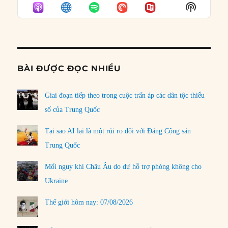
EPISODE
EPISODES
EPISO
Show
LIST
Podcast
Informat
BÀI ĐƯỢC ĐỌC NHIỀU
Giai đoạn tiếp theo trong cuộc trấn áp các dân tộc thiểu
số của Trung Quốc
Tại sao AI lại là một rủi ro đối với Đảng Cộng sản
Trung Quốc
Mối nguy khi Châu Âu do dự hỗ trợ phòng không cho
Ukraine
Thế giới hôm nay: 07/08/2026