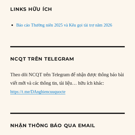
chủ
đề
LINKS HỮU ÍCH
Báo cáo Thường niên 2025 và Kêu gọi tài trợ năm 2026
NCQT TRÊN TELEGRAM
Theo dõi NCQT trên Telegram để nhận được thông báo bài
viết mới và các thông tin, tài liệu… hữu ích khác:
https://t.me/DAnghiencuuquocte
NHẬN THÔNG BÁO QUA EMAIL