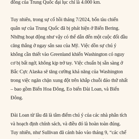
đông của Trung Quốc đại lục chỉ là 4.000 km.
Tuy nhiên, trong sự cố hồi tháng 7/2024, bốn tàu chiến
quân sự của Trung Quốc đã bị phát hiện ở Biển Bering.
Những hoạt động như vậy có thể dẫn đến một cuộc đối đầu
căng thẳng ở ngay sân sau của Mỹ. Việc dồn sự chú ý
không cần thiết vào Greenland khiến Washington có nguy
cơ bị bất ngờ, không kịp trở tay. Việc chuẩn bị sẵn sàng ở
Bắc Cực Alaska sẽ tăng cường khả năng của Washington
trong việc ngăn chặn xung đột trên khắp chuỗi đảo thứ nhất
– bao gồm Biển Hoa Đông, Eo biển Đài Loan, và Biển
Đông.
Đài Loan từ lâu đã là tâm điểm chú ý của các nhà phân tích
và hoạch định chính sách, và điều đó là hoàn toàn đúng.
Tuy nhiên, như Sullivan đã cảnh báo vào tháng 9, “các chế