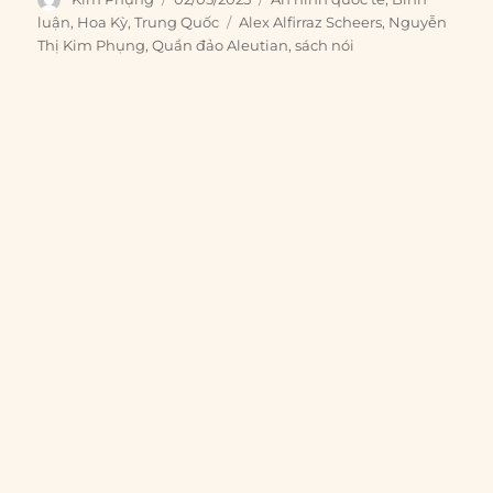
on
Tags
luận
,
Hoa Kỳ
,
Trung Quốc
Alex Alfirraz Scheers
,
Nguyễn
Thị Kim Phụng
,
Quần đảo Aleutian
,
sách nói