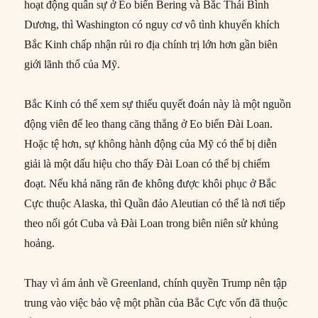
hoạt động quân sự ở Eo biển Bering và Bắc Thái Bình
Dương, thì Washington có nguy cơ vô tình khuyến khích
Bắc Kinh chấp nhận rủi ro địa chính trị lớn hơn gần biên
giới lãnh thổ của Mỹ.
Bắc Kinh có thể xem sự thiếu quyết đoán này là một nguồn
động viên để leo thang căng thẳng ở Eo biển Đài Loan.
Hoặc tệ hơn, sự không hành động của Mỹ có thể bị diễn
giải là một dấu hiệu cho thấy Đài Loan có thể bị chiếm
đoạt. Nếu khả năng răn đe không được khôi phục ở Bắc
Cực thuộc Alaska, thì Quần đảo Aleutian có thể là nơi tiếp
theo nối gót Cuba và Đài Loan trong biên niên sử khủng
hoảng.
Thay vì ám ảnh về Greenland, chính quyền Trump nên tập
trung vào việc bảo vệ một phần của Bắc Cực vốn đã thuộc