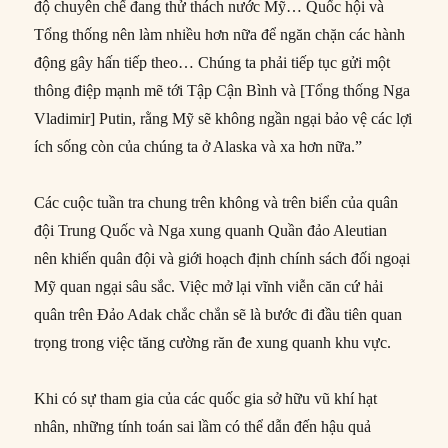
độ chuyên chế đang thử thách nước Mỹ… Quốc hội và
Tổng thống nên làm nhiều hơn nữa để ngăn chặn các hành
động gây hấn tiếp theo… Chúng ta phải tiếp tục gửi một
thông điệp mạnh mẽ tới Tập Cận Bình và [Tổng thống Nga
Vladimir] Putin, rằng Mỹ sẽ không ngần ngại bảo vệ các lợi
ích sống còn của chúng ta ở Alaska và xa hơn nữa.”
Các cuộc tuần tra chung trên không và trên biển của quân
đội Trung Quốc và Nga xung quanh Quần đảo Aleutian
nên khiến quân đội và giới hoạch định chính sách đối ngoại
Mỹ quan ngại sâu sắc. Việc mở lại vĩnh viễn căn cứ hải
quân trên Đảo Adak chắc chắn sẽ là bước đi đầu tiên quan
trọng trong việc tăng cường răn đe xung quanh khu vực.
Khi có sự tham gia của các quốc gia sở hữu vũ khí hạt
nhân, những tính toán sai lầm có thể dẫn đến hậu quả