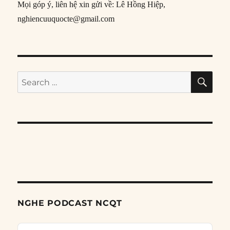
Mọi góp ý, liên hệ xin gửi về: Lê Hồng Hiệp,
nghiencuuquocte@gmail.com
SE
Search
for:
NGHE PODCAST NCQT
Audio