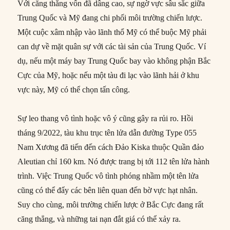
Với căng thẳng vốn đã dâng cao, sự ngờ vực sâu sắc giữa
Trung Quốc và Mỹ đang chi phối môi trường chiến lược.
Một cuộc xâm nhập vào lãnh thổ Mỹ có thể buộc Mỹ phải
can dự về mặt quân sự với các tài sản của Trung Quốc. Ví
dụ, nếu một máy bay Trung Quốc bay vào không phận Bắc
Cực của Mỹ, hoặc nếu một tàu đi lạc vào lãnh hải ở khu
vực này, Mỹ có thể chọn tấn công.
Sự leo thang vô tình hoặc vô ý cũng gây ra rủi ro. Hồi
tháng 9/2022, tàu khu trục tên lửa dẫn đường Type 055
Nam Xương đã tiến đến cách Đảo Kiska thuộc Quần đảo
Aleutian chỉ 160 km. Nó được trang bị tới 112 tên lửa hành
trình. Việc Trung Quốc vô tình phóng nhầm một tên lửa
cũng có thể đẩy các bên liên quan đến bờ vực hạt nhân.
Suy cho cùng, môi trường chiến lược ở Bắc Cực đang rất
căng thẳng, và những tai nạn đắt giá có thể xảy ra.