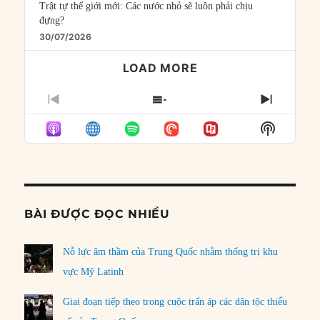
Trật tự thế giới mới: Các nước nhỏ sẽ luôn phải chịu
đựng?
30/07/2026
LOAD MORE
PREVIOUS
SHOW
NEXT
EPISODE
EPISODES
EPISO
Show
LIST
Podcast
Informat
BÀI ĐƯỢC ĐỌC NHIỀU
Nỗ lực âm thầm của Trung Quốc nhằm thống trị khu
vực Mỹ Latinh
Giai đoạn tiếp theo trong cuộc trấn áp các dân tộc thiểu