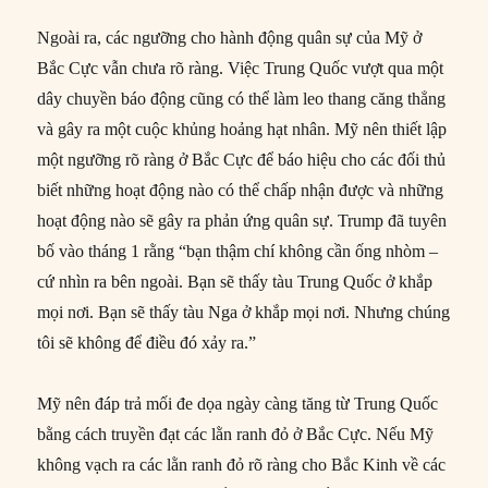
Ngoài ra, các ngưỡng cho hành động quân sự của Mỹ ở
Bắc Cực vẫn chưa rõ ràng. Việc Trung Quốc vượt qua một
dây chuyền báo động cũng có thể làm leo thang căng thẳng
và gây ra một cuộc khủng hoảng hạt nhân. Mỹ nên thiết lập
một ngưỡng rõ ràng ở Bắc Cực để báo hiệu cho các đối thủ
biết những hoạt động nào có thể chấp nhận được và những
hoạt động nào sẽ gây ra phản ứng quân sự. Trump đã tuyên
bố vào tháng 1 rằng “bạn thậm chí không cần ống nhòm –
cứ nhìn ra bên ngoài. Bạn sẽ thấy tàu Trung Quốc ở khắp
mọi nơi. Bạn sẽ thấy tàu Nga ở khắp mọi nơi. Nhưng chúng
tôi sẽ không để điều đó xảy ra.”
Mỹ nên đáp trả mối đe dọa ngày càng tăng từ Trung Quốc
bằng cách truyền đạt các lằn ranh đỏ ở Bắc Cực. Nếu Mỹ
không vạch ra các lằn ranh đỏ rõ ràng cho Bắc Kinh về các