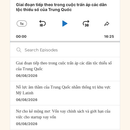
Player
Giai đoạn tiếp theo trong cuộc trấn áp các dân
tộc thiểu số của Trung Quốc
1
X
SKIP
PLAY
JUMP
CHANGE
SHARE
PLAYBACK
THIS
BACKWARD
PAUSE
FORWARD
00:00
RATE
16:25
EPISOD
Search
Episodes
Giai đoạn tiếp theo trong cuộc trấn áp các dân tộc thiểu số
của Trung Quốc
06/08/2026
Nỗ lực âm thầm của Trung Quốc nhằm thống trị khu vực
Mỹ Latinh
06/08/2026
Nợ cho kẻ mộng mơ: Vốn vay chính sách và giới hạn của
việc cho startup vay vốn
05/08/2026