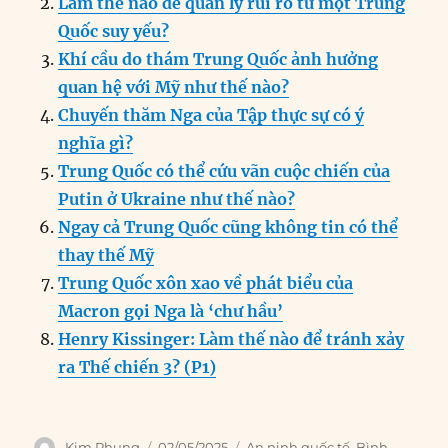
Làm thế nào để quản lý rủi ro từ một Trung
o
I
g
p
a
Quốc suy yếu?
o
n
er
p
m
Khí cầu do thám Trung Quốc ảnh hưởng
k
quan hệ với Mỹ như thế nào?
Chuyến thăm Nga của Tập thực sự có ý
nghĩa gì?
Trung Quốc có thể cứu vãn cuộc chiến của
Putin ở Ukraine như thế nào?
Ngay cả Trung Quốc cũng không tin có thể
thay thế Mỹ
Trung Quốc xôn xao về phát biểu của
Macron gọi Nga là ‘chư hầu’
Henry Kissinger: Làm thế nào để tránh xảy
ra Thế chiến 3? (P1)
Author
Posted
Categories
Kim Phụng
02/05/2025
An ninh quốc tế
,
Bình