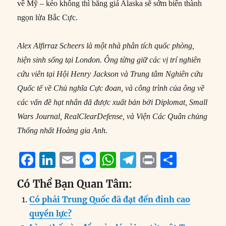
về Mỹ – kẻo không thì băng giá Alaska sẽ sớm biến thành
ngọn lửa Bắc Cực.
Alex Alfirraz Scheers là một nhà phân tích quốc phòng,
hiện sinh sống tại London. Ông từng giữ các vị trí nghiên
cứu viên tại Hội Henry Jackson và Trung tâm Nghiên cứu
Quốc tế về Chủ nghĩa Cực đoan, và công trình của ông về
các vấn đề hạt nhân đã được xuất bản bởi Diplomat, Small
Wars Journal, RealClearDefense, và Viện Các Quân chủng
Thống nhất Hoàng gia Anh.
F
Li
E
M
W
T
P
S
a
n
m
e
h
el
ri
h
Có Thể Bạn Quan Tâm:
c
k
ai
ss
at
e
n
a
Có phải Trung Quốc đã đạt đến đỉnh cao
e
e
l
e
s
g
t
re
quyền lực?
b
d
n
A
r