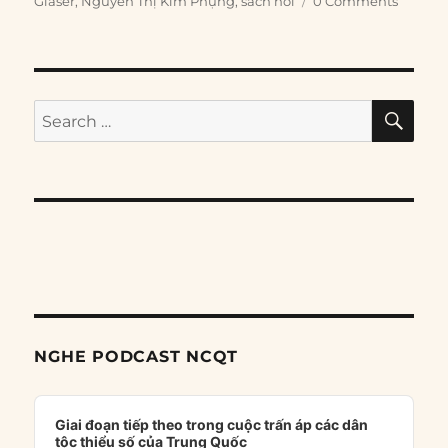
Glaser
,
Nguyễn Thị Kim Phụng
,
sách nói
0 Comments
SE
Search
for:
NGHE PODCAST NCQT
Audio
Player
Giai đoạn tiếp theo trong cuộc trấn áp các dân
tộc thiểu số của Trung Quốc