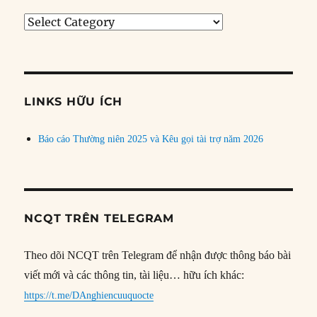
Tìm
bài
theo
chủ
đề
LINKS HỮU ÍCH
Báo cáo Thường niên 2025 và Kêu gọi tài trợ năm 2026
NCQT TRÊN TELEGRAM
Theo dõi NCQT trên Telegram để nhận được thông báo bài
viết mới và các thông tin, tài liệu… hữu ích khác:
https://t.me/DAnghiencuuquocte