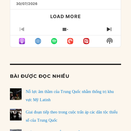
30/07/2026
LOAD MORE
PREVIOUS
SHOW
NEXT
EPISODE
EPISODES
EPISO
Show
LIST
Podcast
Informat
BÀI ĐƯỢC ĐỌC NHIỀU
Nỗ lực âm thầm của Trung Quốc nhằm thống trị khu
vực Mỹ Latinh
Giai đoạn tiếp theo trong cuộc trấn áp các dân tộc thiểu
số của Trung Quốc