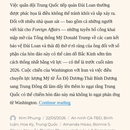
Việc quân đội Trung Quốc tiếp quản Đài Loan thường
được phác họa là điều không thể tránh khỏi và sắp xảy ra.
Đối với nhiều nhà quan sát — bao gồm cả những người
viết bài cho
Foreign Affairs
— những tuyên bố công khai
mập mờ của Tổng thống Mỹ Donald Trump về các cam kết
bảo vệ Đài Loan và thái độ thờ ơ rõ ràng của ông đối với số
phận của hòn đảo này có thể cám dỗ Bắc Kinh sớm tìm
cách thống nhất bằng vũ lực — có thể là trước cuối năm
2026. Cuộc chiến của Washington với Iran và việc điều
chuyển lực lượng Mỹ từ Ấn Độ Dương-Thái Bình Dương
sang Trung Đông đã làm dấy lên thêm lo ngại rằng Trung
Quốc có thể chiếm hòn đảo này mà không lo ngại phản ứng
“Tại sao Trung Quốc chờ đợi?”
từ Washington.
Continue reading
Author
Posted
Categories
Kim Phụng
22/05/2026
An ninh CA-TBD
,
Bình
on
Tags
luận
,
Hoa Kỳ
,
Trung Quốc
Amanda Hsiao
,
Bonnie S.