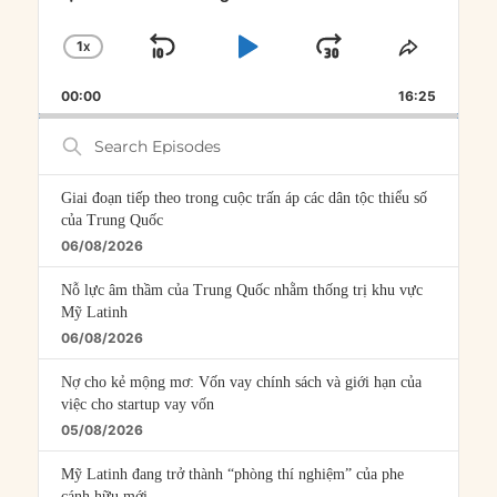
1
X
SKIP
PLAY
JUMP
CHANGE
SHARE
PLAYBACK
THIS
BACKWARD
PAUSE
FORWARD
00:00
RATE
16:25
EPISOD
Search
Episodes
Giai đoạn tiếp theo trong cuộc trấn áp các dân tộc thiểu số
của Trung Quốc
06/08/2026
Nỗ lực âm thầm của Trung Quốc nhằm thống trị khu vực
Mỹ Latinh
06/08/2026
Nợ cho kẻ mộng mơ: Vốn vay chính sách và giới hạn của
việc cho startup vay vốn
05/08/2026
Mỹ Latinh đang trở thành “phòng thí nghiệm” của phe
cánh hữu mới