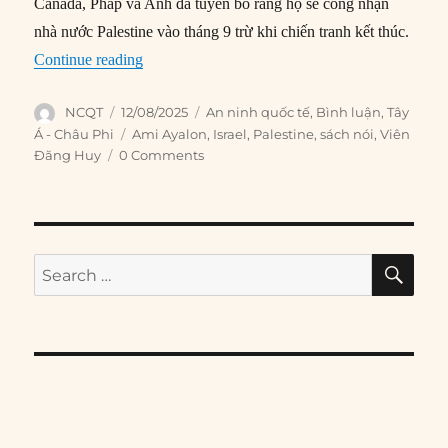
Canada, Pháp và Anh đã tuyên bố rằng họ sẽ công nhận
nhà nước Palestine vào tháng 9 trừ khi chiến tranh kết thúc.
“Israel đang tiến hành một cuộc chiến mà họ kh
Continue reading
Author
Posted
Categories
NCQT
12/08/2025
An ninh quốc tế
,
Bình luận
,
Tây
on
Tags
Á - Châu Phi
Ami Ayalon
,
Israel
,
Palestine
,
sách nói
,
Viên
Đăng Huy
0 Comments
SE
Search
for: