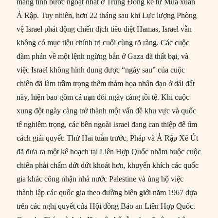
mang tính bước ngoặt nhất ở Trung Đông kể từ Mùa xuân
Ả Rập. Tuy nhiên, hơn 22 tháng sau khi Lực lượng Phòng
vệ Israel phát động chiến dịch tiêu diệt Hamas, Israel vẫn
không có mục tiêu chính trị cuối cùng rõ ràng. Các cuộc
đàm phán về một lệnh ngừng bắn ở Gaza đã thất bại, và
việc Israel không hình dung được “ngày sau” của cuộc
chiến đã làm trầm trọng thêm thảm họa nhân đạo ở dải đất
này, hiện bao gồm cả nạn đói ngày càng tồi tệ. Khi cuộc
xung đột ngày càng trở thành một vấn đề khu vực và quốc
tế nghiêm trọng, các bên ngoài Israel đang can thiệp để tìm
cách giải quyết: Thứ Hai tuần trước, Pháp và Ả Rập Xê Út
đã đưa ra một kế hoạch tại Liên Hợp Quốc nhằm buộc cuộc
chiến phải chấm dứt dứt khoát hơn, khuyến khích các quốc
gia khác công nhận nhà nước Palestine và ủng hộ việc
thành lập các quốc gia theo đường biên giới năm 1967 dựa
trên các nghị quyết của Hội đồng Bảo an Liên Hợp Quốc.