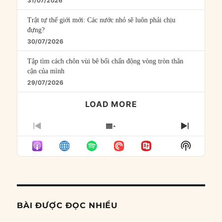
31/07/2026
Trật tự thế giới mới: Các nước nhỏ sẽ luôn phải chịu
đựng?
30/07/2026
Tập tìm cách chôn vùi bê bối chấn động vòng tròn thân
cận của mình
29/07/2026
LOAD MORE
PREVIOUS
SHOW
NEXT
EPISODE
EPISODES
EPISO
Show
LIST
Podcast
Informat
BÀI ĐƯỢC ĐỌC NHIỀU