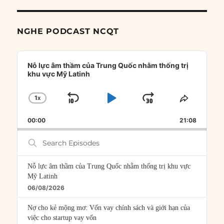
NGHE PODCAST NCQT
Audio
Player
Nỗ lực âm thầm của Trung Quốc nhằm thống trị
khu vực Mỹ Latinh
1
X
SKIP
PLAY
JUMP
CHANGE
SHARE
PLAYBACK
THIS
BACKWARD
PAUSE
FORWARD
00:00
RATE
21:08
EPISOD
Search
Episodes
Nỗ lực âm thầm của Trung Quốc nhằm thống trị khu vực
Mỹ Latinh
06/08/2026
Nợ cho kẻ mộng mơ: Vốn vay chính sách và giới hạn của
việc cho startup vay vốn