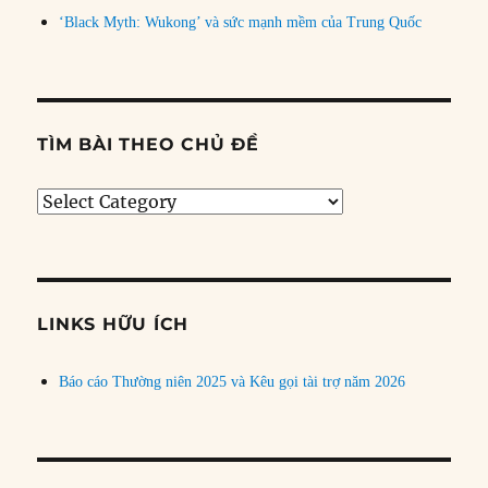
‘Black Myth: Wukong’ và sức mạnh mềm của Trung Quốc
TÌM BÀI THEO CHỦ ĐỀ
Tìm
bài
theo
chủ
đề
LINKS HỮU ÍCH
Báo cáo Thường niên 2025 và Kêu gọi tài trợ năm 2026