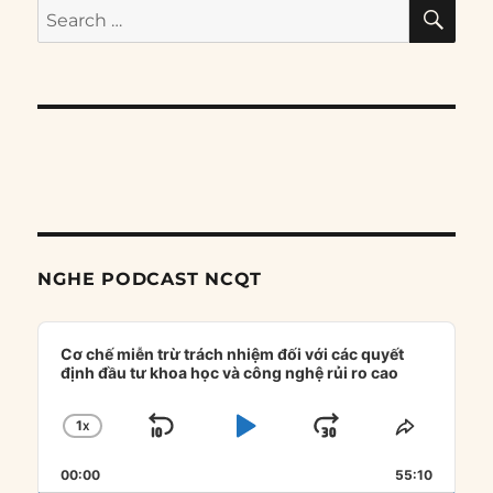
SE
Search
for:
NGHE PODCAST NCQT
Audio
Player
Cơ chế miễn trừ trách nhiệm đối với các quyết
định đầu tư khoa học và công nghệ rủi ro cao
1
X
SKIP
PLAY
JUMP
CHANGE
SHARE
PLAYBACK
THIS
BACKWARD
PAUSE
FORWARD
00:00
RATE
55:10
EPISOD