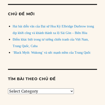
CHỦ ĐỀ MỚI
Hai bài diễn văn của Đại sứ Hoa Kỳ Elbridge Durbrow trong
dịp khởi công và khánh thành xa lộ Sài Gòn – Biên Hòa
Điểm khác biệt trong tư tưởng chiến tranh của Việt Nam,
Trung Quốc, Cuba
‘Black Myth: Wukong’ và sức mạnh mềm của Trung Quốc
TÌM BÀI THEO CHỦ ĐỀ
Tìm
bài
theo