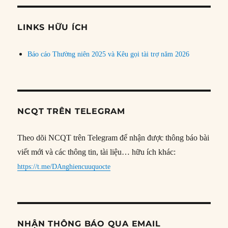
chủ
đề
LINKS HỮU ÍCH
Báo cáo Thường niên 2025 và Kêu gọi tài trợ năm 2026
NCQT TRÊN TELEGRAM
Theo dõi NCQT trên Telegram để nhận được thông báo bài
viết mới và các thông tin, tài liệu… hữu ích khác:
https://t.me/DAnghiencuuquocte
NHẬN THÔNG BÁO QUA EMAIL