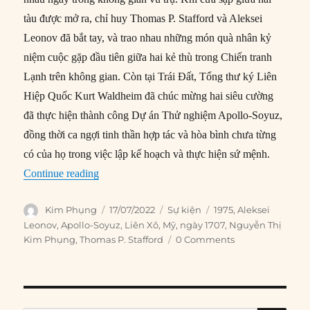
tàu được mở ra, chỉ huy Thomas P. Stafford và Aleksei
Leonov đã bắt tay, và trao nhau những món quà nhân kỷ
niệm cuộc gặp đầu tiên giữa hai kẻ thù trong Chiến tranh
Lạnh trên không gian. Còn tại Trái Đất, Tổng thư ký Liên
Hiệp Quốc Kurt Waldheim đã chúc mừng hai siêu cường
đã thực hiện thành công Dự án Thử nghiệm Apollo-Soyuz,
đồng thời ca ngợi tinh thần hợp tác và hòa bình chưa từng
có của họ trong việc lập kế hoạch và thực hiện sứ mệnh.
“17/07/1975: Các siêu cường gặp nhau trong kh
Continue reading
Author
Posted
Categories
Tags
Kim Phụng
17/07/2022
Sự kiện
1975
,
Aleksei
on
Leonov
,
Apollo-Soyuz
,
Liên Xô
,
Mỹ
,
ngày 1707
,
Nguyễn Thị
Kim Phụng
,
Thomas P. Stafford
0 Comments