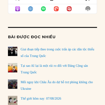
PREVIOUS
SHOW
NEXT
EPISODE
EPISODES
EPISO
Show
LIST
Podcast
Informat
BÀI ĐƯỢC ĐỌC NHIỀU
Giai đoạn tiếp theo trong cuộc trấn áp các dân tộc thiểu
số của Trung Quốc
Tại sao AI lại là một rủi ro đối với Đảng Cộng sản
Trung Quốc
Mối nguy khi Châu Âu do dự hỗ trợ phòng không cho
Ukraine
Thế giới hôm nay: 07/08/2026