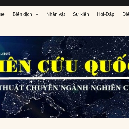
me
Biên dịch
Nhân vật
Sự kiện
Hỏi-Đáp
Đi