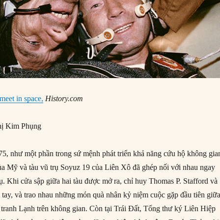
meet in space,
History.com
ị Kim Phụng
5, như một phần trong sứ mệnh phát triển khả năng cứu hộ không gia
của Mỹ và tàu vũ trụ Soyuz 19 của Liên Xô đã ghép nối với nhau ngay
ụ. Khi cửa sập giữa hai tàu được mở ra, chỉ huy Thomas P. Stafford và
 tay, và trao nhau những món quà nhân kỷ niệm cuộc gặp đầu tiên giữ
 tranh Lạnh trên không gian. Còn tại Trái Đất, Tổng thư ký Liên Hiệp