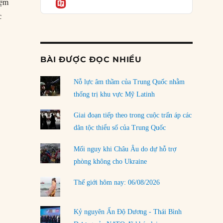
Informatio
04/08/2026
iệm
c
Điểm mù chiến lược của Trump tại Thái Bình
trong không gian”
Dương
03/08/2026
BÀI ĐƯỢC ĐỌC NHIỀU
Đặt cược vào thất bại: Các quỹ đầu tư mạo
hiểm quốc gia và khía cạnh chính trị của vốn
rủi ro
Nỗ lực âm thầm của Trung Quốc nhằm
02/08/2026
thống trị khu vực Mỹ Latinh
Làm thế nào để kết thúc Chiến tranh Iran?
Giai đoạn tiếp theo trong cuộc trấn áp các
01/08/2026
dân tộc thiểu số của Trung Quốc
Chiến lược kế tiếp của Bắc Kinh ở Biển Đông
Mối nguy khi Châu Âu do dự hỗ trợ
31/07/2026
phòng không cho Ukraine
Trật tự thế giới mới: Các nước nhỏ sẽ luôn
Thế giới hôm nay: 06/08/2026
phải chịu đựng?
30/07/2026
Kỷ nguyên Ấn Độ Dương - Thái Bình
LOAD MORE