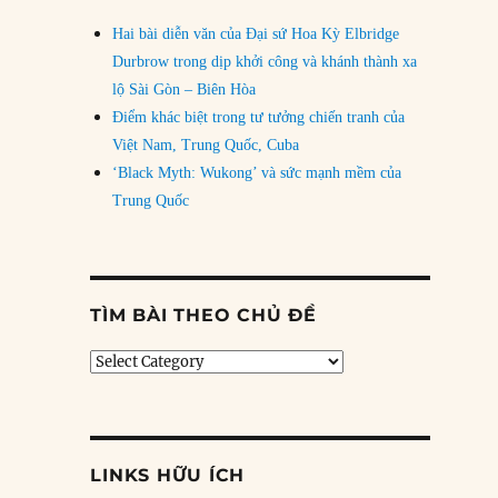
Hai bài diễn văn của Đại sứ Hoa Kỳ Elbridge
Durbrow trong dịp khởi công và khánh thành xa
lộ Sài Gòn – Biên Hòa
Điểm khác biệt trong tư tưởng chiến tranh của
Việt Nam, Trung Quốc, Cuba
‘Black Myth: Wukong’ và sức mạnh mềm của
Trung Quốc
TÌM BÀI THEO CHỦ ĐỀ
Tìm
bài
theo
chủ
đề
LINKS HỮU ÍCH