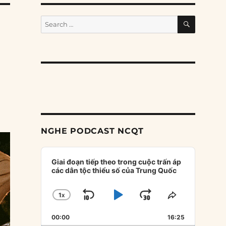
SEARCH
Search
for:
NGHE PODCAST NCQT
Audio
Player
Giai đoạn tiếp theo trong cuộc trấn áp
các dân tộc thiểu số của Trung Quốc
1
X
SKIP
PLAY
JUMP
CHANGE
SHARE
PLAYBACK
THIS
BACKWARD
PAUSE
FORWARD
00:00
RATE
16:25
EPISODE