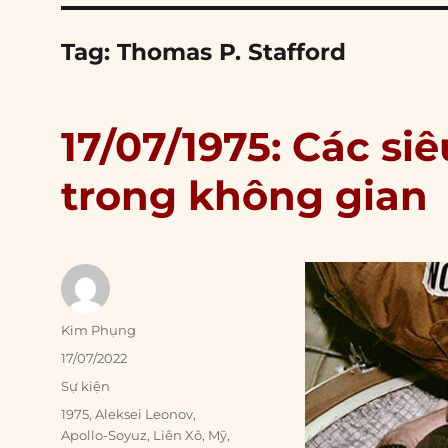
Tag:
Thomas P. Stafford
17/07/1975: Các s
trong không gian
Author
Kim Phụng
Posted
17/07/2022
on
Categories
Sự kiện
Tags
1975
,
Aleksei Leonov
,
Apollo-Soyuz
,
Liên Xô
,
Mỹ
,