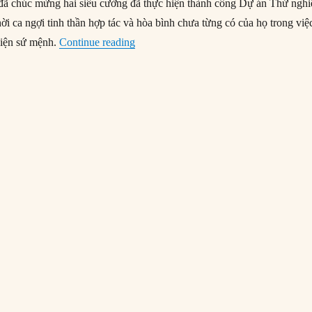
ã chúc mừng hai siêu cường đã thực hiện thành công Dự án Thử ngh
i ca ngợi tinh thần hợp tác và hòa bình chưa từng có của họ trong việ
“17/07/1975: Các siêu cường gặp nhau 
hiện sứ mệnh.
Continue reading