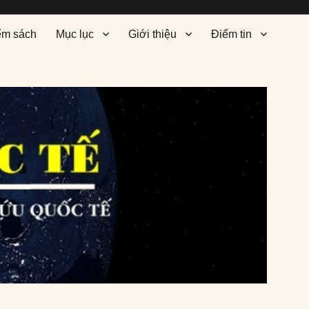
ểm sách
Mục lục
Giới thiệu
Điểm tin