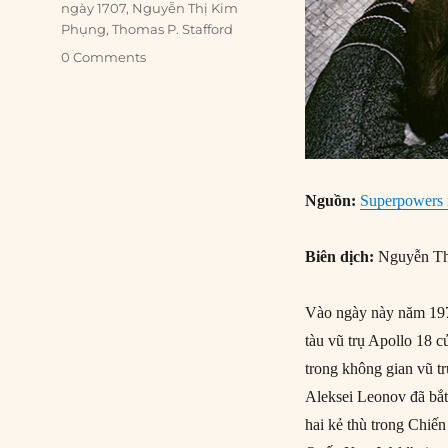
ngày 1707
,
Nguyễn Thị Kim
Phụng
,
Thomas P. Stafford
0 Comments
Nguồn:
Superpowers 
Biên dịch:
Nguyễn Th
Vào ngày này năm 197
tàu vũ trụ Apollo 18 
trong không gian vũ tr
Aleksei Leonov đã bắt
hai kẻ thù trong Chiến