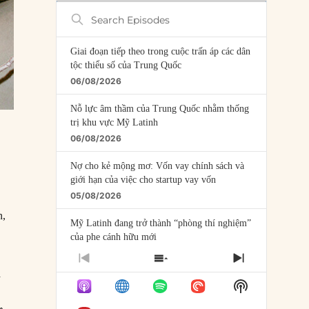
Search
Episodes
Giai đoạn tiếp theo trong cuộc trấn áp các dân
tộc thiểu số của Trung Quốc
06/08/2026
Nỗ lực âm thầm của Trung Quốc nhằm thống
trị khu vực Mỹ Latinh
06/08/2026
Nợ cho kẻ mộng mơ: Vốn vay chính sách và
giới hạn của việc cho startup vay vốn
05/08/2026
n,
Mỹ Latinh đang trở thành “phòng thí nghiệm”
của phe cánh hữu mới
04/08/2026
PREVIOUS
SHOW
NEXT
a
EPISODE
EPISODES
EPISODE
Tại sao Trung Quốc phủ nhận cuộc gặp với
Show
LIST
Ngoại trưởng Nhật Bản?
Podcast