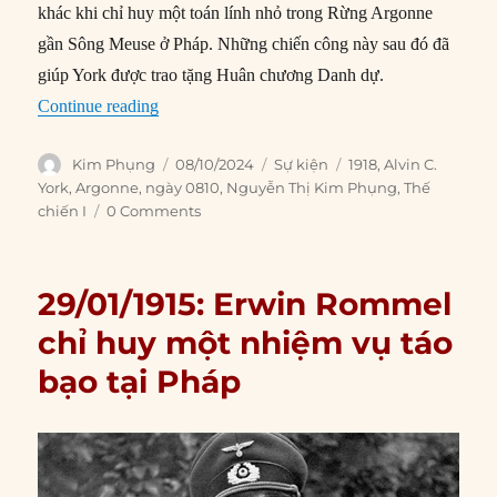
khác khi chỉ huy một toán lính nhỏ trong Rừng Argonne
gần Sông Meuse ở Pháp. Những chiến công này sau đó đã
giúp York được trao tặng Huân chương Danh dự.
“08/10/1918: Hạ sĩ Alvin York trở thành anh hù
Continue reading
Author
Posted
Categories
Tags
Kim Phụng
08/10/2024
Sự kiện
1918
,
Alvin C.
on
York
,
Argonne
,
ngày 0810
,
Nguyễn Thị Kim Phụng
,
Thế
chiến I
0 Comments
29/01/1915: Erwin Rommel
chỉ huy một nhiệm vụ táo
bạo tại Pháp