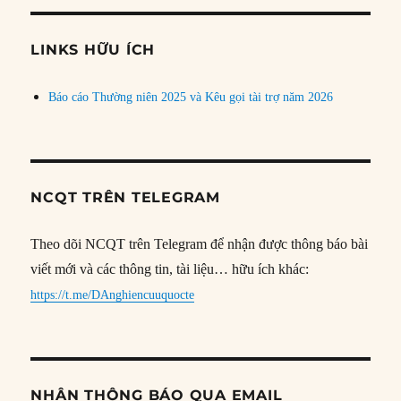
chủ
đề
LINKS HỮU ÍCH
Báo cáo Thường niên 2025 và Kêu gọi tài trợ năm 2026
NCQT TRÊN TELEGRAM
Theo dõi NCQT trên Telegram để nhận được thông báo bài
viết mới và các thông tin, tài liệu… hữu ích khác:
https://t.me/DAnghiencuuquocte
NHẬN THÔNG BÁO QUA EMAIL