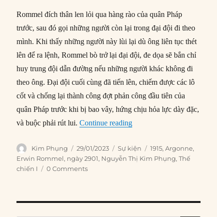
Rommel đích thân len lỏi qua hàng rào của quân Pháp
trước, sau đó gọi những người còn lại trong đại đội đi theo
mình. Khi thấy những người này lùi lại dù ông liên tục thét
lên để ra lệnh, Rommel bò trở lại đại đội, đe dọa sẽ bắn chỉ
huy trung đội dẫn đường nếu những người khác không đi
theo ông. Đại đội cuối cùng đã tiến lên, chiếm được các lô
cốt và chống lại thành công đợt phản công đầu tiên của
quân Pháp trước khi bị bao vây, hứng chịu hỏa lực dày đặc,
“29/01/1915: Erwin Rommel
và buộc phải rút lui.
Continue reading
Author
Posted
Categories
Tags
Kim Phụng
29/01/2023
Sự kiện
1915
,
Argonne
,
on
Erwin Rommel
,
ngày 2901
,
Nguyễn Thị Kim Phụng
,
Thế
chiến I
0 Comments