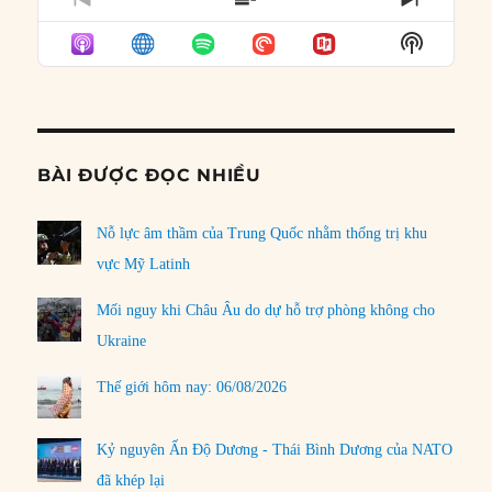
PREVIOUS
SHOW
NEXT
EPISODE
EPISODES
EPISO
Show
LIST
Podcast
Informat
BÀI ĐƯỢC ĐỌC NHIỀU
Nỗ lực âm thầm của Trung Quốc nhằm thống trị khu
vực Mỹ Latinh
Mối nguy khi Châu Âu do dự hỗ trợ phòng không cho
Ukraine
Thế giới hôm nay: 06/08/2026
Kỷ nguyên Ấn Độ Dương - Thái Bình Dương của NATO
đã khép lại