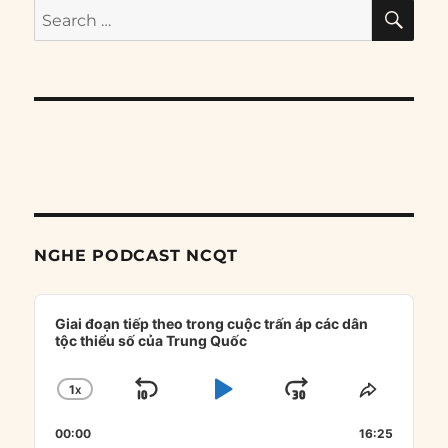
SE
Search
for:
NGHE PODCAST NCQT
Audio
Player
Giai đoạn tiếp theo trong cuộc trấn áp các dân
tộc thiểu số của Trung Quốc
1
X
SKIP
PLAY
JUMP
CHANGE
SHARE
PLAYBACK
THIS
BACKWARD
PAUSE
FORWARD
00:00
RATE
16:25
EPISOD