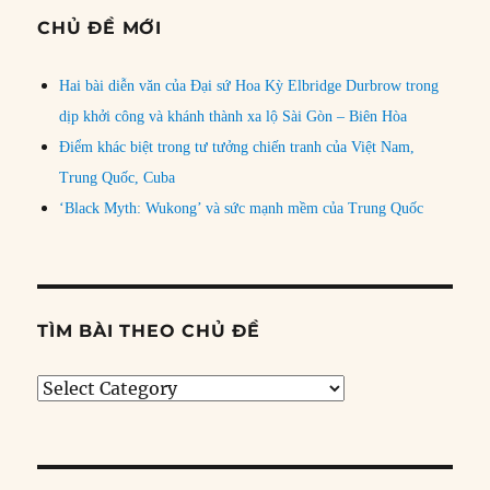
CHỦ ĐỀ MỚI
Hai bài diễn văn của Đại sứ Hoa Kỳ Elbridge Durbrow trong
dịp khởi công và khánh thành xa lộ Sài Gòn – Biên Hòa
Điểm khác biệt trong tư tưởng chiến tranh của Việt Nam,
Trung Quốc, Cuba
‘Black Myth: Wukong’ và sức mạnh mềm của Trung Quốc
TÌM BÀI THEO CHỦ ĐỀ
Tìm
bài
theo
chủ