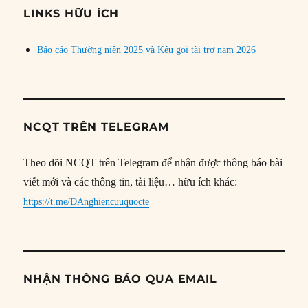
đề
LINKS HỮU ÍCH
Báo cáo Thường niên 2025 và Kêu gọi tài trợ năm 2026
NCQT TRÊN TELEGRAM
Theo dõi NCQT trên Telegram để nhận được thông báo bài
viết mới và các thông tin, tài liệu… hữu ích khác:
https://t.me/DAnghiencuuquocte
NHẬN THÔNG BÁO QUA EMAIL