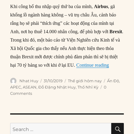
Khi công bố thu nhập quý thứ ba của mình,
Airbus
, gã
khổng lồ ngành hàng không – vũ trụ châu Âu, cảnh báo
rằng họ sẽ phải “thích ứng” các hoạt động của mình tại
Anh, nơi họ thuê 14.000 nhân công, để phù hợp với
Brexit
.
Trong khi đó, một báo cáo từ Viện Nghiên cứu Kinh tế và
Xã hội Quốc gia cho thấy nếu Anh thực hiện theo thỏa
thuận Brexit mới được chính phủ đàm phán thì sẽ bị thiệt
“Thế giới hô
hại 70 tỷ bảng so với khi ở lại EU.
Continue reading
Author
Posted
Categories
Tags
Nhat Huy
31/10/2019
Thế giới hôm nay
Ấn Độ
,
on
APEC
,
ASEAN
,
Đỗ Đặng Nhật Huy
,
Thổ Nhĩ Kỳ
0
Comments
SE
Search