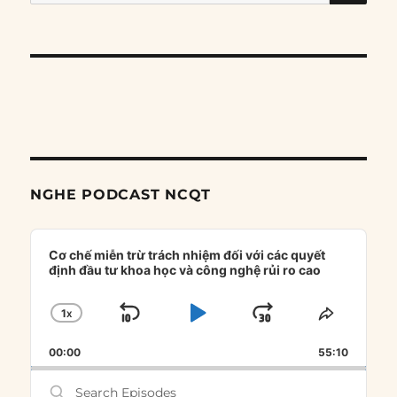
for:
NGHE PODCAST NCQT
Audio
Player
Cơ chế miễn trừ trách nhiệm đối với các quyết
định đầu tư khoa học và công nghệ rủi ro cao
1
X
SKIP
PLAY
JUMP
CHANGE
SHARE
PLAYBACK
THIS
BACKWARD
PAUSE
FORWARD
00:00
RATE
55:10
EPISOD
Search