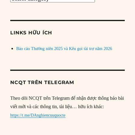
bài
theo
chủ
đề
LINKS HỮU ÍCH
Báo cáo Thường niên 2025 và Kêu gọi tài trợ năm 2026
NCQT TRÊN TELEGRAM
Theo dõi NCQT trên Telegram để nhận được thông báo bài
viết mới và các thông tin, tài liệu… hữu ích khác:
https://t.me/DAnghiencuuquocte