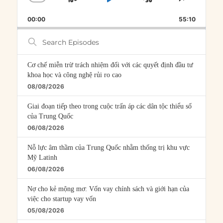
SKIP
PLAY
JUMP
CHANGE
SHARE
PLAYBACK
THIS
BACKWARD
PAUSE
FORWARD
00:00
RATE
55:10
EPISOD
Search
Episodes
Cơ chế miễn trừ trách nhiệm đối với các quyết định đầu tư
khoa học và công nghệ rủi ro cao
08/08/2026
Giai đoạn tiếp theo trong cuộc trấn áp các dân tộc thiểu số
của Trung Quốc
06/08/2026
Nỗ lực âm thầm của Trung Quốc nhằm thống trị khu vực
Mỹ Latinh
06/08/2026
Nợ cho kẻ mộng mơ: Vốn vay chính sách và giới hạn của
việc cho startup vay vốn
05/08/2026