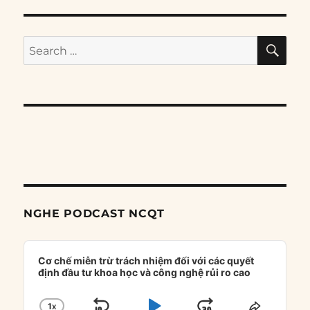
SE
Search
for:
NGHE PODCAST NCQT
Audio
Player
Cơ chế miễn trừ trách nhiệm đối với các quyết
định đầu tư khoa học và công nghệ rủi ro cao
1
X