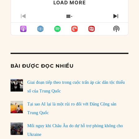
LOAD MORE
PREVIOUS
SHOW
NEXT
EPISODE
EPISODES
EPISO
Show
LIST
Podcast
Informat
BÀI ĐƯỢC ĐỌC NHIỀU
Giai đoạn tiếp theo trong cuộc trấn áp các dân tộc thiểu
số của Trung Quốc
Tại sao AI lại là một rủi ro đối với Đảng Cộng sản
Trung Quốc
Mối nguy khi Châu Âu do dự hỗ trợ phòng không cho
Ukraine