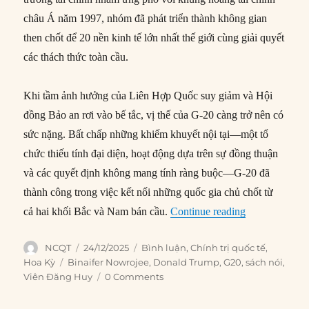
châu Á năm 1997, nhóm đã phát triển thành không gian
then chốt để 20 nền kinh tế lớn nhất thế giới cùng giải quyết
các thách thức toàn cầu.
Khi tầm ảnh hưởng của Liên Hợp Quốc suy giảm và Hội
đồng Bảo an rơi vào bế tắc, vị thế của G-20 càng trở nên có
sức nặng. Bất chấp những khiếm khuyết nội tại—một tổ
chức thiếu tính đại diện, hoạt động dựa trên sự đồng thuận
và các quyết định không mang tính ràng buộc—G-20 đã
thành công trong việc kết nối những quốc gia chủ chốt từ
“Đừng để Tru
cả hai khối Bắc và Nam bán cầu.
Continue reading
Author
Posted
Categories
NCQT
24/12/2025
Bình luận
,
Chính trị quốc tế
,
on
Tags
Hoa Kỳ
Binaifer Nowrojee
,
Donald Trump
,
G20
,
sách nói
,
Viên Đăng Huy
0 Comments