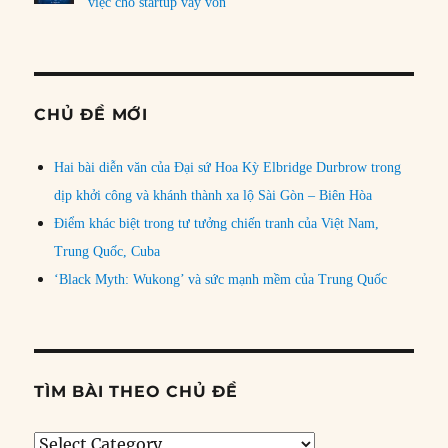
việc cho startup vay vốn
CHỦ ĐỀ MỚI
Hai bài diễn văn của Đại sứ Hoa Kỳ Elbridge Durbrow trong
dịp khởi công và khánh thành xa lộ Sài Gòn – Biên Hòa
Điểm khác biệt trong tư tưởng chiến tranh của Việt Nam,
Trung Quốc, Cuba
‘Black Myth: Wukong’ và sức mạnh mềm của Trung Quốc
TÌM BÀI THEO CHỦ ĐỀ
Tìm