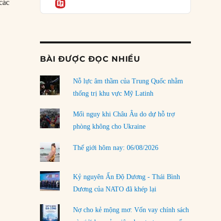
Informatio
04/08/2026
 các
Điểm mù chiến lược của Trump tại Thái Bình
Dương
03/08/2026
3/1774: Nghị viện Anh thông qua Đạo luật Cưỡng chế”
BÀI ĐƯỢC ĐỌC NHIỀU
Đặt cược vào thất bại: Các quỹ đầu tư mạo
hiểm quốc gia và khía cạnh chính trị của vốn
rủi ro
Nỗ lực âm thầm của Trung Quốc nhằm
02/08/2026
thống trị khu vực Mỹ Latinh
Làm thế nào để kết thúc Chiến tranh Iran?
Mối nguy khi Châu Âu do dự hỗ trợ
01/08/2026
phòng không cho Ukraine
Chiến lược kế tiếp của Bắc Kinh ở Biển Đông
Thế giới hôm nay: 06/08/2026
31/07/2026
Trật tự thế giới mới: Các nước nhỏ sẽ luôn
Kỷ nguyên Ấn Độ Dương - Thái Bình
phải chịu đựng?
Dương của NATO đã khép lại
30/07/2026
Nợ cho kẻ mộng mơ: Vốn vay chính sách
LOAD MORE