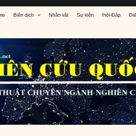
me
Biên dịch
Nhân vật
Sự kiện
Hỏi-Đáp
Đi