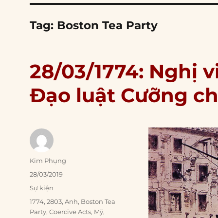
Tag:
Boston Tea Party
28/03/1774: Nghị 
Đạo luật Cưỡng c
Author
Kim Phụng
Posted
28/03/2019
on
Categories
Sự kiện
Tags
1774
,
2803
,
Anh
,
Boston Tea
Party
,
Coercive Acts
,
Mỹ
,