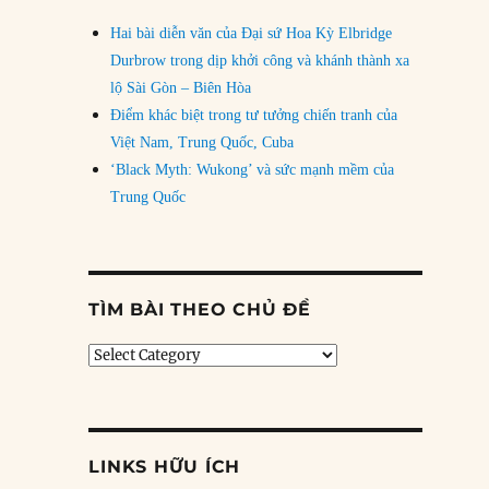
Hai bài diễn văn của Đại sứ Hoa Kỳ Elbridge
Durbrow trong dịp khởi công và khánh thành xa
lộ Sài Gòn – Biên Hòa
Điểm khác biệt trong tư tưởng chiến tranh của
Việt Nam, Trung Quốc, Cuba
‘Black Myth: Wukong’ và sức mạnh mềm của
Trung Quốc
TÌM BÀI THEO CHỦ ĐỀ
Tìm
bài
theo
chủ
đề
LINKS HỮU ÍCH