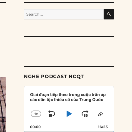
SEARCH
Search
for:
NGHE PODCAST NCQT
Audio
Player
Giai đoạn tiếp theo trong cuộc trấn áp
các dân tộc thiểu số của Trung Quốc
1
X
SKIP
PLAY
JUMP
CHANGE
SHARE
PLAYBACK
THIS
BACKWARD
PAUSE
FORWARD
00:00
RATE
16:25
EPISODE