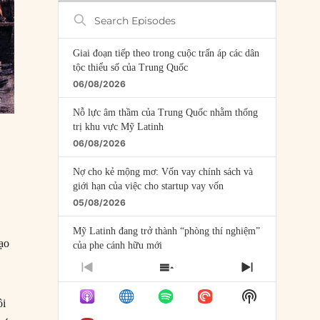
Search
Episodes
Giai đoạn tiếp theo trong cuộc trấn áp các dân
tộc thiểu số của Trung Quốc
06/08/2026
Nỗ lực âm thầm của Trung Quốc nhằm thống
trị khu vực Mỹ Latinh
06/08/2026
Nợ cho kẻ mộng mơ: Vốn vay chính sách và
giới hạn của việc cho startup vay vốn
05/08/2026
Mỹ Latinh đang trở thành “phòng thí nghiệm”
Đạo
của phe cánh hữu mới
04/08/2026
PREVIOUS
SHOW
NEXT
EPISODE
EPISODES
EPISODE
Tại sao Trung Quốc phủ nhận cuộc gặp với
Show
LIST
ôi
Ngoại trưởng Nhật Bản?
Podcast