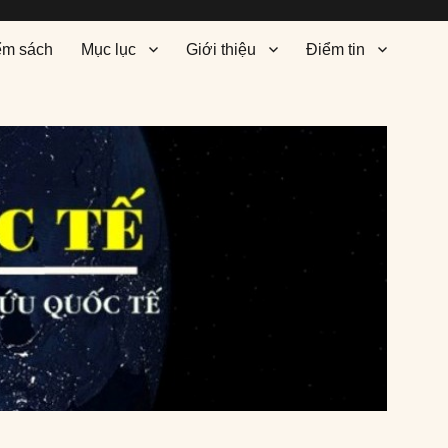
ểm sách
Mục lục
Giới thiệu
Điểm tin