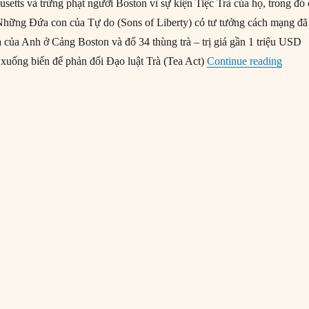
usetts và trừng phạt người Boston vì sự kiện Tiệc Trà của họ, trong đó
Những Đứa con của Tự do (Sons of Liberty) có tư tưởng cách mạng đã
rà của Anh ở Cảng Boston và đổ 34 thùng trà – trị giá gần 1 triệu USD
“28/0
– xuống biển để phản đối Đạo luật Trà (Tea Act)
Continue reading